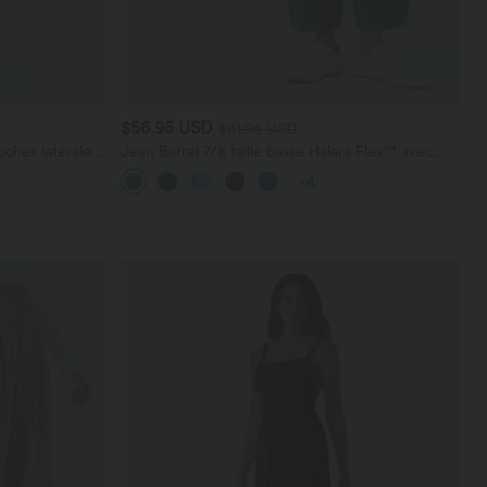
$56.95 USD
$61.95 USD
ches latérales,
Jean Barrel 7/8 taille basse Halara Flex™ avec
poches zippées
+4