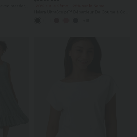
avec brassière
-20% sur le 2ème, -25% sur le 3ème
Halara UltraSculpt™ Débardeur De Course à Col
en U Dos Nu Ourlet Incurvé Croisé
+15