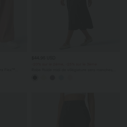
$44.95 USD
-20% sur le 2ème, -25% sur le 3ème
ara Flex™
Robe fluide midi de villégiature sans manches,
les
encolure carrée, dos nu croisé, fronces et
soutien-gorge intégré