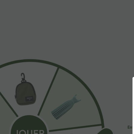
$31.95 USD
$53.95 USD
Short de yoga SoftlyZero™ Airy 2-en-1 taille très
Jean décontract
haute avec poches et effet frais InstantCool 17,5
avec cordon de
+27
cm
Promo
Ent