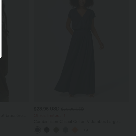
$23.95 USD
$50.95 USD
et brassière
Offres limitées ！
Combinaison Casual Col en V Jambes Large
Plissée Manches Courtes Poche Latérale Gaufrée
+9
Fluide