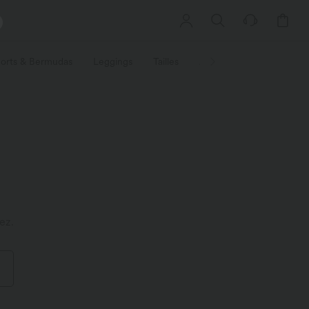
orts & Bermudas
Leggings
Tailles
Activités / Utilités
Ti
ez.