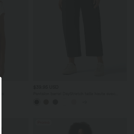
$39.95 USD
es
Pantalon barrel DayStretch taille haute avec
poches
+9
Promo