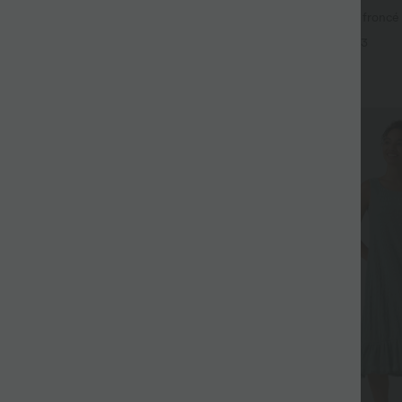
-en-1 SoftlyZero™ Airy taille très
Caraco décontracté 2-en-1 froncé 
is InstantCool 22,8 cm avec
intégrée bretelles réglables
+14
+3