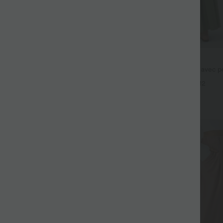
$44.95 USD
fluide taille haute avec cordon de
Robe longue fluide fendue avec po
 latérales et aspect lin
dos nu et effet torsadé
+19
+12