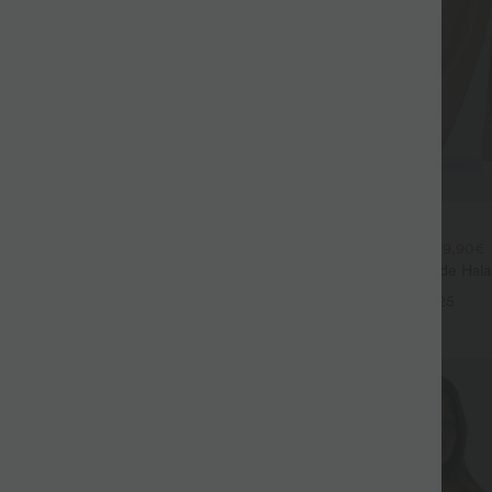
$44.95 USD
$39.95 USD
large fluide mélange lin taille
2 POUR 69,90€, 3 POUR 99,90€
don de serrage et poches
Pantalon Tailleur Large Fluide Hal
+9
Gaufré Taille Haute Poches Latéra
+25