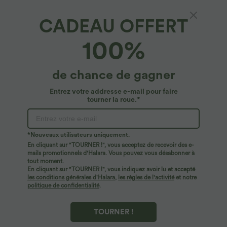
CADEAU OFFERT
100%
de chance de gagner
Entrez votre addresse e-mail pour faire
tourner la roue.*
Oops!
Nous ne semblons pas pouvoir trouver la page que
*Nouveaux utilisateurs uniquement.
vous recherchez.
En cliquant sur "TOURNER !", vous acceptez de recevoir des e-
mails promotionnels d'Halara. Vous pouvez vous désabonner à
tout moment.
Acheter plus
En cliquant sur "TOURNER !", vous indiquez avoir lu et accepté
les conditions générales d'Halara
,
les règles de l'activité
et notre
politique de confidentialité
.
TOURNER !