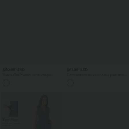
$50.95 USD
$61.95 USD
Halara Flex™ Jean barrel coupe
Combinaison de vacances à pois, dos
tonneau taille mi-haute avec poches
nu halter, coussinets amovibles, poches
et accès facile Easy Peasy