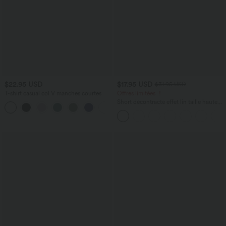
$22.95 USD
$17.95 USD
$31.95 USD
T-shirt casual col V manches courtes
Offres limitées ！
Short décontracté effet lin taille haute
+9
avec cordon de serrage et poches
latérales