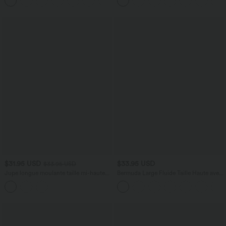
$31.95 USD
$33.95 USD
$33.95 USD
Jupe longue moulante taille mi-haute
Bermuda Large Fluide Taille Haute avec
avec nœud devant et fronces imprimé
Plis et Poches Latérales en Lin
floral/à rayures
Synthétique