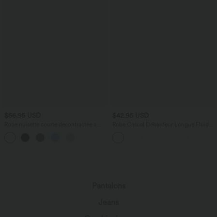
$56.95 USD
$42.95 USD
Robe nuisette courte décontractée à
Robe Casual Débardeur Longue Fluide
volants, dos nu croisé, empiècement en
Fendue Dos Nu à Col en U
résille, brassière intégrée et poches
chargement...
Pantalons
Jeans