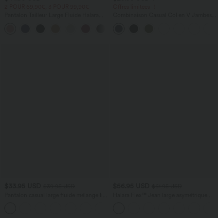
2 POUR 69,90€, 3 POUR 99,90€
Offres limitées ！
Pantalon Tailleur Large Fluide Halara
Combinaison Casual Col en V Jambes
Flex™ Gaufré Taille Haute Poches
Large Plissée Manches Courtes Poche
+21
Latérales
Latérale Gaufrée Fluide
$33.95 USD
$56.95 USD
$39.95 USD
$61.95 USD
Pantalon casual large fluide mélange lin
Halara Flex™ Jean large asymétrique
taille haute avec cordon de serrage et
taille basse avec bouton, fermeture
+5
poches
éclair et poches multiples, délavé et
extensible en maille