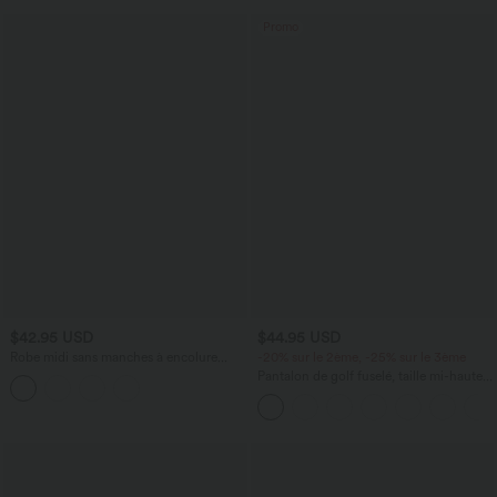
Promo
$42.95 USD
$44.95 USD
Robe midi sans manches à encolure
-20% sur le 2ème, -25% sur le 3ème
arrondie avec coussinets amovibles et
Pantalon de golf fuselé, taille mi-haute,
ourlet à volants
cordon, ourlet courbé, séchage rapide,
avec poches—UPF40+