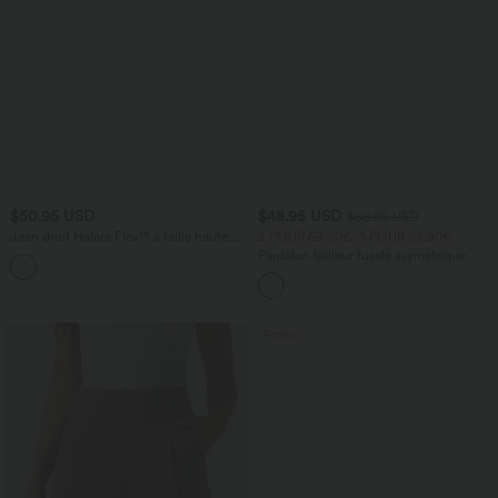
$50.95 USD
$48.95 USD
$56.95 USD
Jean droit Halara Flex™ à taille haute,
2 POUR 69,90€, 3 POUR 99,90€
poches multiples, effet délavé et tissu
Pantalon tailleur fuselé asymétrique
+3
extensible
taille moyenne Halara Flex™ DayStretch
avec poches
Promo