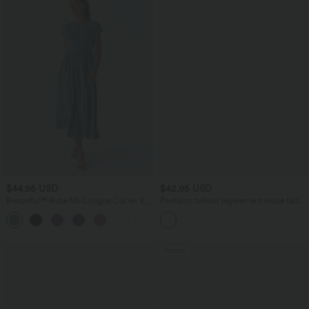
$44.95 USD
$42.95 USD
Breezeful™ Robe Mi-Longue Col en V
Pantalon tailleur légèrement évasé taille
Manches Courtes Poche Latérale Nouée
haute avec poches arrière Halara Flex™
+8
au Dos Séchage Rapide
Promo