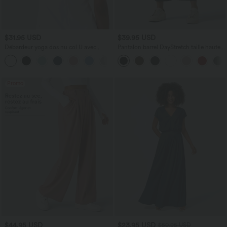
$31.95 USD
$39.95 USD
Débardeur yoga dos nu col U avec
Pantalon barrel DayStretch taille haute
bretelles croisées, ourlet arrondi et effet
avec poches
frais InstantCool, protection solaire
UPF50+
Promo
$44.95 USD
$23.95 USD
$50.95 USD