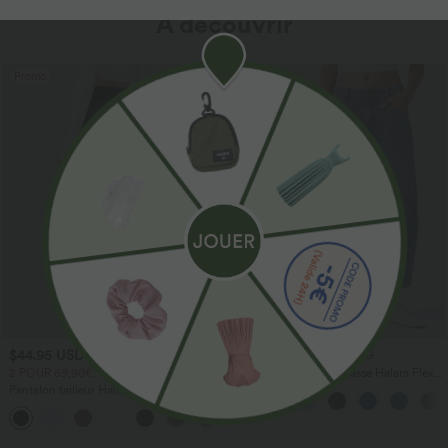
À découvrir
Promo
$44.95 USD
$56.95 USD
$61.95 USD
2 POUR 69,90€, 3 POUR 99,90€
Jean Barrel 7/8 taille basse Halara Flex™
avec poches zippées
Pantalon tailleur Halara Flex™
DayStretch coupe droite taille haute
+23
avec poches