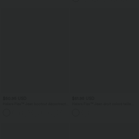
poches, accès facile Easy Peasy
$50.95 USD
$61.95 USD
Halara Flex™ Jean bootcut décontracté
Halara Flex™ Jean droit coloré taille
extensible délavé taille haute à poches
basse avec poches
+5
multiples