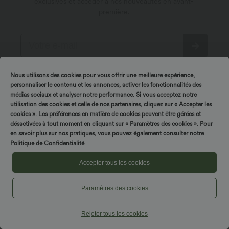
exclusives et accéder à nos nouveautés en avant-
première.
*En vous abonnant, vous acceptez de recevoir des
Nous utilisons des cookies pour vous offrir une meilleure expérience,
communications promotionelles de Halara par email. Vous
personnaliser le contenu et les annonces, activer les fonctionnalités des
pouvez vous désabonner à tout moment. En continuant, vous
acceptez nos
Conditions Générales
et notre
médias sociaux et analyser notre performance. Si vous acceptez notre
Politique de Confidentialité
.
utilisation des cookies et celle de nos partenaires, cliquez sur « Accepter les
cookies ». Les préférences en matière de cookies peuvent être gérées et
désactivées à tout moment en cliquant sur « Paramètres des cookies ». Pour
en savoir plus sur nos pratiques, vous pouvez également consulter notre
Politique de Confidentialité
Accepter tous les cookies
À propos de Halara
Paramètres des cookies
Service des utilisateurs
Découvrir Halara
Rejeter tous les cookies
Mon compte