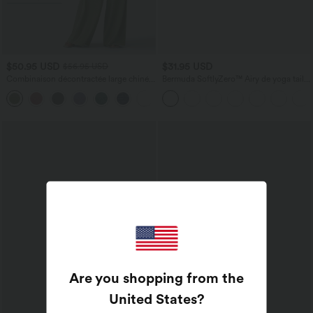
$50.95 USD
$31.95 USD
$56.95 USD
Combinaison décontractée large chinée
Bermuda SoftlyZero™ Airy de yoga taille
froncée bretelles ajustables avec poches
haute avec poches multiples et effet
+10
- Easy Peasy
frais InstantCool
Are you shopping from the
United States
?