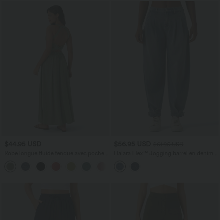
$44.95 USD
$56.95 USD
$61.95 USD
Robe longue fluide fendue avec poches
Halara Flex™ Jogging barrel en denim
latérales, dos nu et effet torsadé
taille mi-haute avec poches
+8