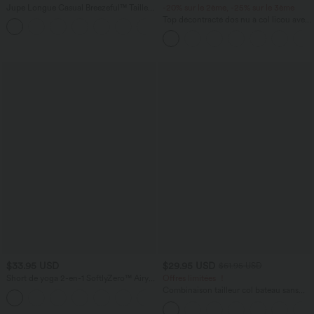
Jupe Longue Casual Breezeful™ Taille
-20% sur le 2ème, -25% sur le 3ème
Haute à Volants 2en1 Fluide Sèchement
Top décontracté dos nu à col licou avec
+8
Rapide Quotidien Maxi
lien dans le dos
$33.95 USD
$29.95 USD
$61.95 USD
Short de yoga 2-en-1 SoftlyZero™ Airy
Offres limitées ！
taille très haute effet frais InstantCool
Combinaison tailleur col bateau sans
+10
22,8 cm avec poches
manches à rayures et nœuds sur les
côtés effet frais InstantCool avec