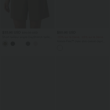
$33.95 USD
$50.95 USD
$36.95 USD
Short tailleur ample DayStretch taille
-20% sur le 2ème, -25% sur le 3ème
haute 17,5 cm avec poches
Halara Flex™ Jean slim casual capri
+4
taille haute avec fentes et poches