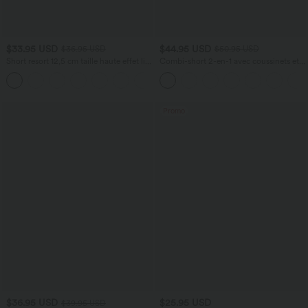
$33.95 USD
$44.95 USD
$36.95 USD
$50.95 USD
Short resort 12,5 cm taille haute effet lin
Combi-short 2-en-1 avec coussinets et
avec ourlet roulotté et poches
poches - Édition Easy Peasy
Promo
$36.95 USD
$25.95 USD
$39.95 USD