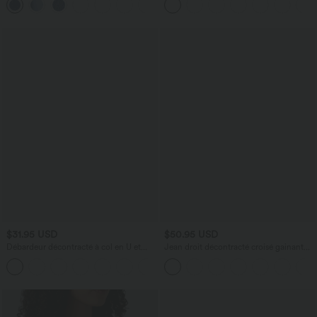
$31.95 USD
$50.95 USD
Débardeur décontracté à col en U et
Jean droit décontracté croisé gainant
brassière intégrée
taille haute avec poches Halara Flex™