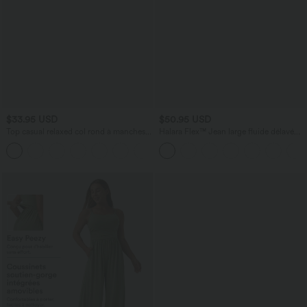
$33.95 USD
$50.95 USD
Top casual relaxed col rond à manches
Halara Flex™ Jean large fluide délavé
chauve-souris
taille haute à rayures avec poches
+1