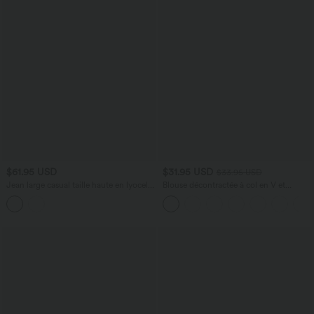
$61.95 USD
$31.95 USD
$33.95 USD
Jean large casual taille haute en lyocell
Blouse décontractée à col en V et
avec poches
manches courtes bouffantes