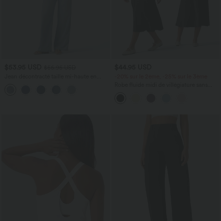
$53.95 USD
$44.95 USD
$56.95 USD
Jean décontracté taille mi-haute en
-20% sur le 2ème, -25% sur le 3ème
lyocell drapé avec cordon de serrage et
Robe fluide midi de villégiature sans
poches
manches, encolure carrée, dos nu croisé,
fronces et soutien-gorge intégré