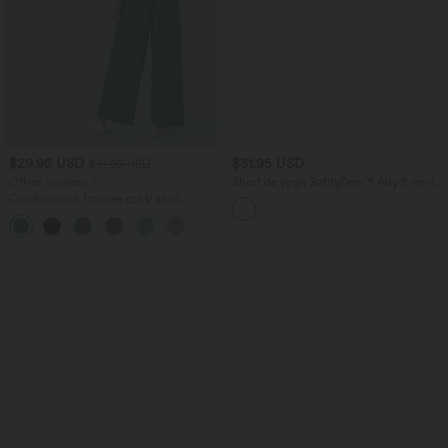
$29.95 USD
$31.95 USD
$61.95 USD
Offres limitées ！
Short de yoga SoftlyZero™ Airy 2-en-1
taille très haute avec poches et effet frais
Combinaison froncée col V sans
InstantCool 17,5 cm
manches avec poches - Easy Peasy
+7