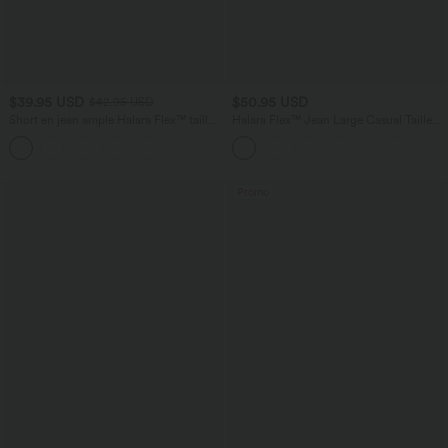
$39.95 USD
$50.95 USD
$42.95 USD
Short en jean ample Halara Flex™ taille
Halara Flex™ Jean Large Casual Taille
haute croisé gainant décontracté avec
Haute Poches Multiples Tricot
poches
Extensible Délavé
Promo