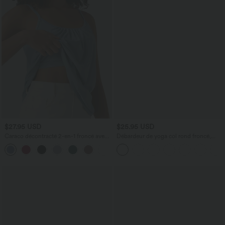
$27.95 USD
$25.95 USD
Caraco décontracté 2-en-1 froncé avec
Débardeur de yoga col rond froncé,
brassière intégrée bretelles réglables
tissu rafraîchissant - Protection UPF50+