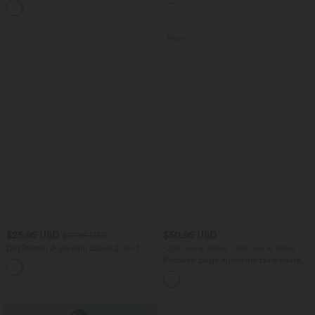
Promo
$25.95 USD
$50.95 USD
$27.95 USD
DayStretch Jupe mini casual 2-en-1
-20% sur le 2ème, -25% sur le 3ème
bodycon plissée croisée taille haute
Pantalon cargo ajusté uni taille haute
DayStretch avec poches zippées