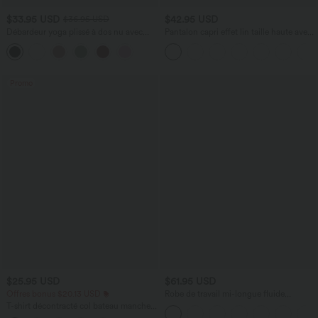
$33.95 USD
$42.95 USD
$36.95 USD
Débardeur yoga plissé à dos nu avec
Pantalon capri effet lin taille haute avec
bretelles croisées et séchage rapide
poches zippées
Promo
$25.95 USD
$61.95 USD
Offres bonus $20.13 USD
Robe de travail mi-longue fluide
gainante à manches chauve-souris avec
T-shirt décontracté col bateau manches
poches
courtes coton