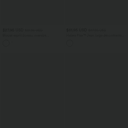
$27.95 USD
$61.95 USD
$31.95 USD
$67.95 USD
Blouse esprit bureau oversize
Halara Flex™ Jean large décontracté
défroissage facile, col V et manches
taille haute gainant avec poches
+1
courtes