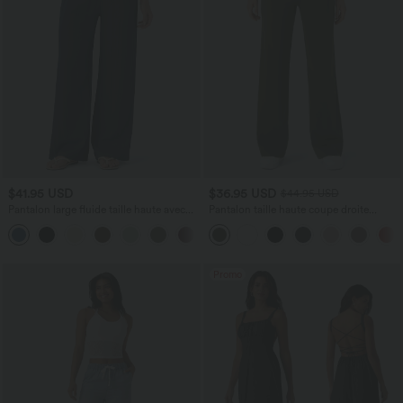
$41.95 USD
$36.95 USD
$44.95 USD
Pantalon large fluide taille haute avec
Pantalon taille haute coupe droite
cordon de serrage, poches latérales et
DayStretch avec poches
+15
aspect lin
Promo