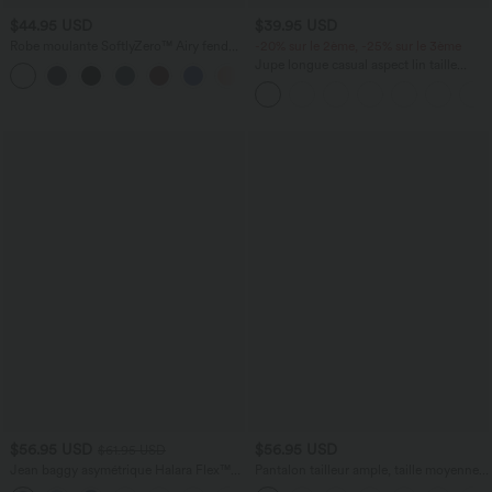
$44.95 USD
$39.95 USD
Robe moulante SoftlyZero™ Airy fendue
-20% sur le 2ème, -25% sur le 3ème
à effet frais InstantCool, brassière
Jupe longue casual aspect lin taille
+1
intégrée, dos nu croisé à lacets,
haute avec cordon de serrage
légèrement plissée pour invitée de
mariage et demoiselle d'honneur
$56.95 USD
$56.95 USD
$61.95 USD
Jean baggy asymétrique Halara Flex™
Pantalon tailleur ample, taille moyenne,
taille haute effet délavé avec poches
coupe barrel, à poches