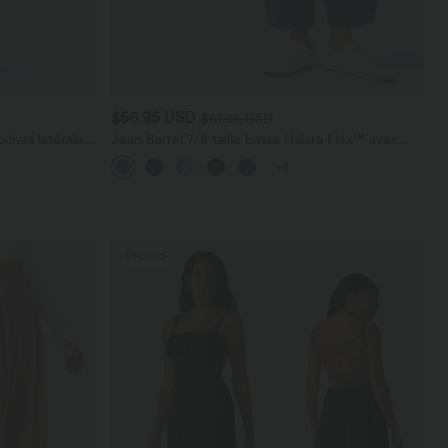
$56.95 USD
$61.95 USD
ches latérales,
Jean Barrel 7/8 taille basse Halara Flex™ avec
poches zippées
+4
Promo