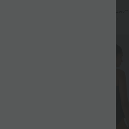
$33.95 USD
acté 2-en-1 froncé avec brassière
Short de yoga 2-en-1 SoftlyZero™ Ai
les réglables
haute effet frais InstantCool 22,8
+3
+14
poches
Promo