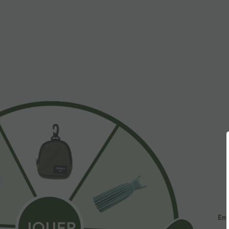
$31.95 USD
$53.95 USD
Short de yoga SoftlyZero™ Airy 2-en-1 taille très
Jean décontract
haute avec poches et effet frais InstantCool 17,5
avec cordon de
+27
cm
Ent