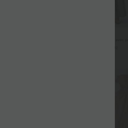
$44.95 USD
fluide taille haute avec cordon de
Robe longue fluide fendue avec po
 latérales et aspect lin
dos nu et effet torsadé
+19
+12
Promo