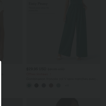
$29.95 USD
$61.95 USD
es
Offres limitées ！
Combinaison froncée col V sans manches avec
poches - Easy Peasy
+11