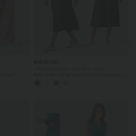
$44.95 USD
-20% sur le 2ème, -25% sur le 3ème
ara Flex™
Robe fluide midi de villégiature sans manches,
les
encolure carrée, dos nu croisé, fronces et
soutien-gorge intégré