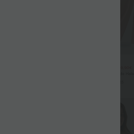
$44.95 USD
$39.95 USD
large fluide mélange lin taille
2 POUR 69,90€, 3 POUR 99,90€
don de serrage et poches
Pantalon Tailleur Large Fluide Hal
+9
Gaufré Taille Haute Poches Latéra
+25