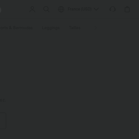
France
(
USD
)
orts & Bermudas
Leggings
Tailles
Activités / Utilités
Ti
ez.