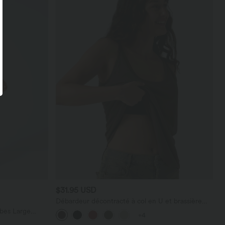
$31.95 USD
Débardeur décontracté à col en U et brassière
intégrée
bes Large
+4
térale Gaufrée