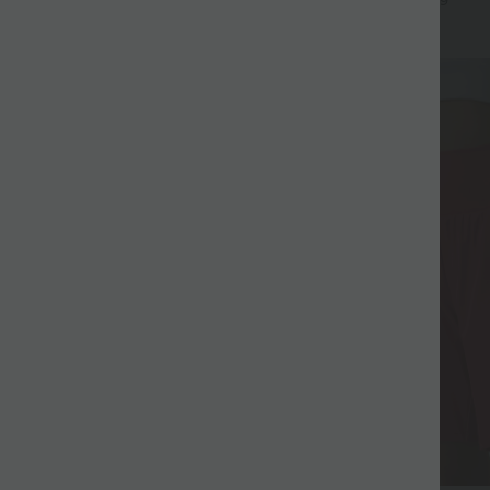
+9
Fluide