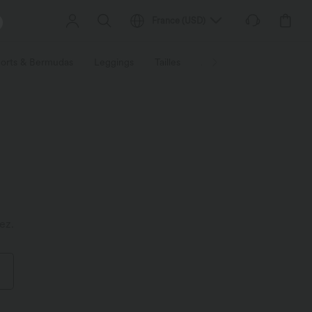
France
(
USD
)
orts & Bermudas
Leggings
Tailles
Activités / Utilités
Ti
ez.