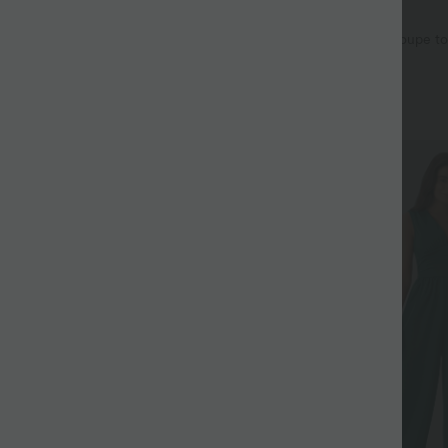
$50.95 USD
ean Large Casual Taille Haute
Halara Flex™ Jean barrel coupe to
s Tricot Extensible Délavé
mi-haute avec poches
+6