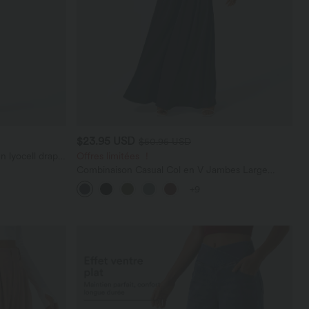
$23.95 USD
$50.95 USD
n lyocell drapé
Offres limitées ！
Combinaison Casual Col en V Jambes Large
Plissée Manches Courtes Poche Latérale Gaufrée
+9
Fluide