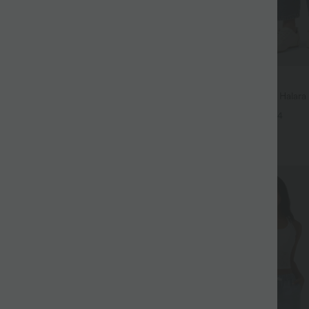
$56.95 USD
$61.95 USD
uide fendue avec poches latérales,
Jean Barrel 7/8 taille basse Halar
 torsadé
poches zippées
+12
+4