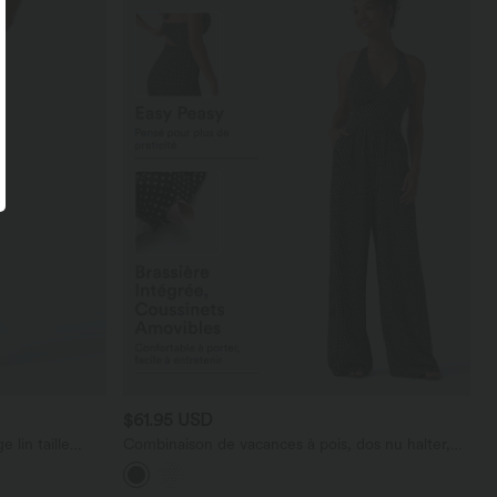
$61.95 USD
 lin taille
Combinaison de vacances à pois, dos nu halter,
poches
coussinets amovibles, poches et accès facile Easy
Peasy