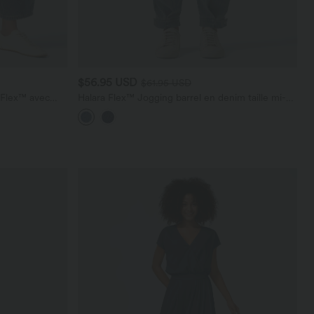
$56.95 USD
$61.95 USD
a Flex™ avec
Halara Flex™ Jogging barrel en denim taille mi-
haute avec poches