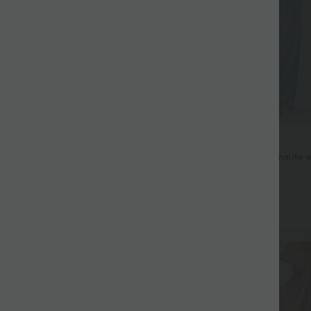
$53.95 USD
$44.95 USD
$56.95 USD
 haute coupe droite DayStretch
Jean décontracté taille mi-haute e
avec cordon de serrage et poches
+27
Promo