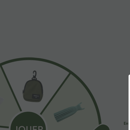
$31.95 USD
$39.95 USD
Débardeur yoga dos nu col U avec bretelles
Pantalon barrel
croisées, ourlet arrondi et effet frais InstantCool,
poches
+4
protection solaire UPF50+
Ent
Promo