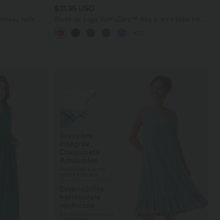
$31.95 USD
nneau taille
Short de yoga SoftlyZero™ Airy 2-en-1 taille très
haute avec poches et effet frais InstantCool 17,5
+27
cm