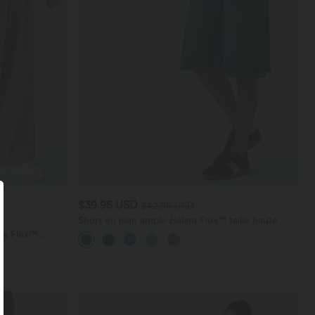
$39.95 USD
$42.95 USD
Short en jean ample Halara Flex™ taille haute
croisé gainant décontracté avec poches
ara Flex™
les