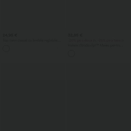
24,95 €
32,95 €
Top cami casual cu bretele reglabile,
-20% pe a doua zi, -25% pe a treia zi
fronseuri și sutien încorporat 2-în-1
Halara UltraSculpt™ Maieu pentru
antrenament, cu guler rotund și tiv
curbat