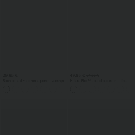
39,95 €
49,95 €
54,95 €
Rochie maxi vaporoasă pentru vacanță,
Halara Flex™ Jeansi casual cu talie
cu spate decupat, detaliu răsucit, șliț și
joasă, buzunare cu fermoar și croială tip
+8
buzunare
butoi