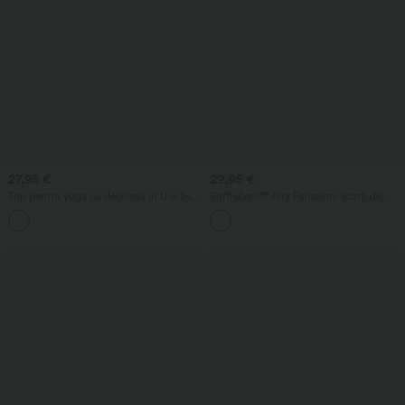
27,95 €
29,95 €
Top pentru yoga cu decolteu în U și tiv
SoftlyZero™ Airy Pantaloni scurți de
curbat, InstantCool - UPF50+
yoga InstantCool 2-în-1, cu talie foarte
înaltă, 9" cu buzunare