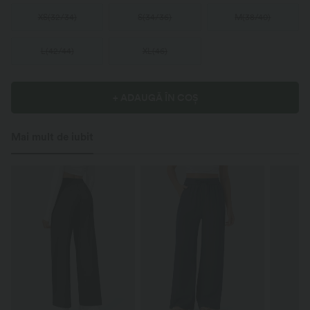
XS
(
32/34
)
S
(
34/36
)
M
(
38/40
)
L
(
42/44
)
XL
(
46
)
+ ADAUGĂ ÎN COȘ
Mai mult de iubit