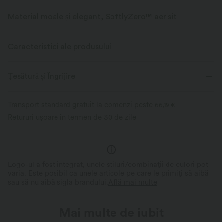
Material moale și elegant, SoftlyZero™ aerisit
Simțiți-vă ca și cum plutiți în aer cu tesătura noastră super-moale, care
este răcoroasă la atingere.
Caracteristici ale produsului
Întindere în patru direcții
Respirabil
Ţesătură și Îngrijire
Se simte răcoros la atingere
Moale și catifelate
Transport standard gratuit la comenzi peste
66,19 €
Retururi ușoare în termen de 30 de zile
Evacuează umezeala
Logo-ul a fost integrat, unele stiluri/combinații de culori pot
varia. Este posibil ca unele articole pe care le primiți să aibă
sau să nu aibă sigla brandului.
Află mai multe
Mai multe de iubit