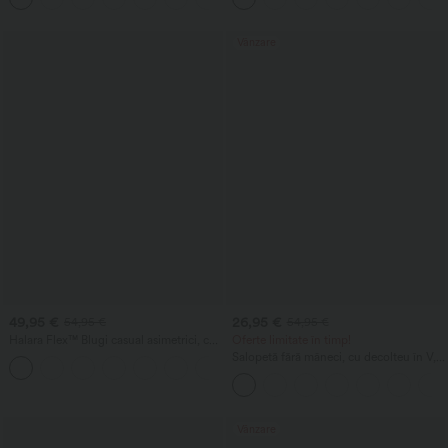
Vânzare
49,95 €
26,95 €
54,95 €
54,95 €
Halara Flex™ Blugi casual asimetrici, cu
Oferte limitate în timp!
talie joasă, buzunare cu fermoar, croială
Salopetă fără mâneci, cu decolteu în V,
+5
lejeră cu picior larg, aspect spălat
cu fronseuri și buzunar - Easy Peezy
Vânzare