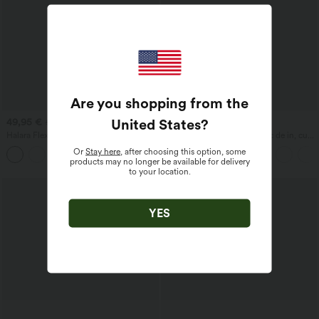
Are you shopping from the
United States
?
49,95 €
29,95 €
54,95 €
34,95 €
Halara Flex™ pantaloni jogger casual tip
Pantaloni casual din amestec de in, cu
balon din denim, cu talie medie și
talie înaltă, cu șnur la talie, picior larg și
Or
Stay here
, after choosing this option, some
buzunare
buzunare
products may no longer be available for delivery
to your location.
YES