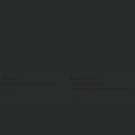
27,95 €
21,95 €
44,95 €
Top casual cu decolteu în U, sutien
Oferte limitate în timp!
încorporat și croială lejeră
Combinezon casual din material waffle,
cu decolteu în V, mâneci scurte,
buzunar lateral și croială lejeră cu
picioare largi.