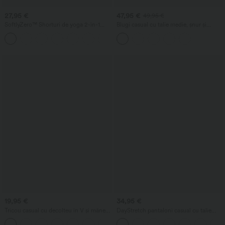
27,95 €
47,95 €
49,95 €
SoftlyZero™ Shorturi de yoga 2-în-1
Blugi casual cu talie medie, șnur și
InstantCool, vaporoase, cu talie foarte
buzunare
+23
înaltă, 7" cu buzunare
19,95 €
34,95 €
Tricou casual cu decolteu în V și mâneci
DayStretch pantaloni casual cu talie
scurte
înaltă, croială barrel-leg și buzunare
+9