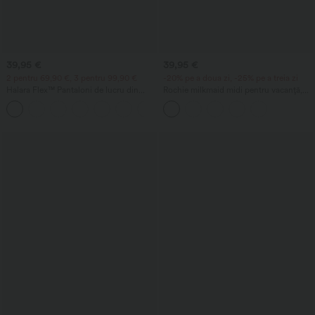
39,95 €
39,95 €
2 pentru 69,90 €, 3 pentru 99,90 €
-20% pe a doua zi, -25% pe a treia zi
Halara Flex™ Pantaloni de lucru din
Rochie milkmaid midi pentru vacanță,
țesătură waffle, cu talie înaltă, buzunare
fluidă, fără mâneci, cu decolteu pătrat,
+21
și croială largă
spate decupat cu bretele încrucișate, cu
fronseuri și sutien încorporat