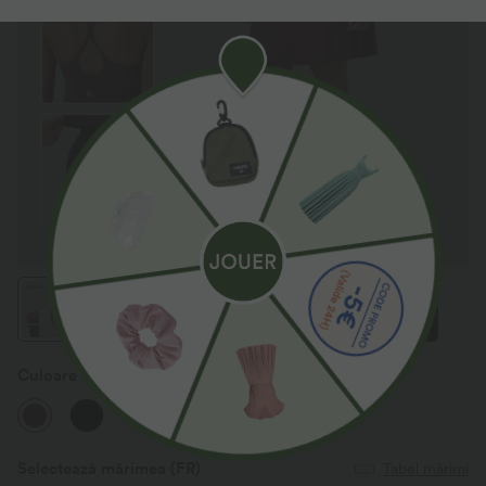
Culoare
Cordovan
Selectează mărimea
(FR)
Tabel mărimi