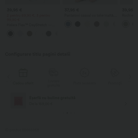
39,95 €
37,95 €
39,95 €
2 pentru 69,90 €, 3 pentru
Pantaloni casual cu talie înaltă,
Rochie ma
99,90 €
cordon, buzunare, croială largă,
vacanță, 
lejeri, cu aspect de in
detaliu ră
Halara Flex™ DayStretch —
pantaloni de lucru cu talie înaltă,
+23
buzunare și croială dreaptă
Configurare titlu pagini detalii
Livrare
Cadou oferit
Plată amânată
Promoții
C
gratuită
Eșarfă cu buline gratuită
De la 159,00 €
ID produs 02655968