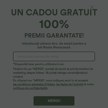
UN CADOU GRATUIT
SoftlyZero™ Aerisit*
100%
SoftlyZero™ croială aerisită 2-în-1 cu
buzunare, atingere răcoritoare, rochie activă
mai lungă — ediția Easy Peezy — UPF50+
26,95 €
PREMII GARANTATE!
49,95 €
Introduceți adresa dvs. de email pentru a
roti Roata Norocoasă.
*Disponibil doar pentru utilizatorii noi.
Făcând clic pe "MERGI!", sunteți de acord să primiți emailuri de
marketing despre Halara. Vă puteți retrage consimțământul
oricând.
En cliquant sur "MERGI!", vous indiquez avoir lu et accepté
les conditions générales d'Halara
,
les règles de l'activité
et notre
politique de confidentialité
.
MERGI!