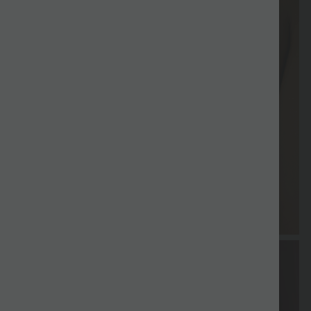
Livraison
Paiement
Promotions
Cadeau offert
Promotion
gratuite
différé