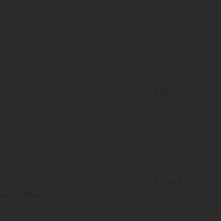
Utile
(
0
)
ir le texte original
Utile
(
4
)
t enfin à 179 cm