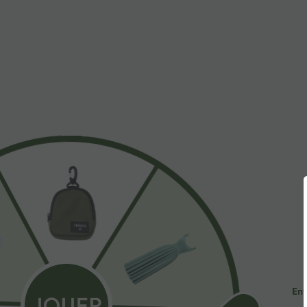
À découvrir
Styles Similaires
$44.95 USD
$44.95 USD
2 POUR 69,90€, 3 POUR
Robe longue fluide fendue
J
99,90€
avec poches latérales, dos nu
H
+12
et effet torsadé
z
Pantalon tailleur Halara Flex™
DayStretch coupe droite taille
+27
haute avec poches
Ent