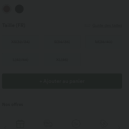
Taille
(FR)
Guide des tailles
XS
(
32/34
)
S
(
34/36
)
M
(
38/40
)
L
(
42/44
)
XL
(
46
)
+ Ajouter au panier
Nos offres