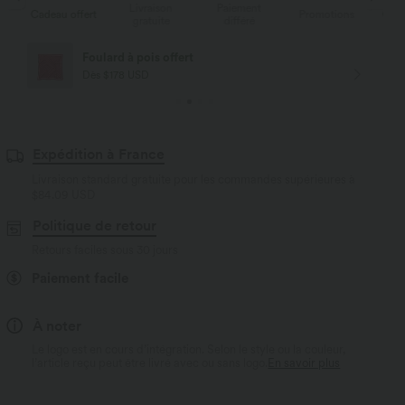
Livraison
Paiement
s
Cadeau offert
Promotions
Cade
gratuite
différé
Foulard à pois offert
Dès $178 USD
Expédition à France
Livraison standard gratuite pour les commandes supérieures à
$84.09 USD
Politique de retour
Retours faciles sous 30 jours
Paiement facile
À noter
Le logo est en cours d’intégration. Selon le style ou la couleur,
l’article reçu peut être livré avec ou sans logo.
En savoir plus