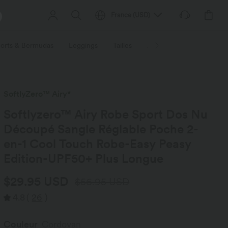
France
(
USD
)
orts & Bermudas
Leggings
Tailles
Activités / Utilités
Ti
SoftlyZero™ Airy*
Softlyzero™ Airy Robe Sport Dos Nu
Découpé Sangle Réglable Poche 2-
en-1 Cool Touch Robe-Easy Peasy
Edition-UPF50+ Plus Longue
$29.95 USD
$56.95 USD
4.8
(
26
)
Couleur
Cordovan