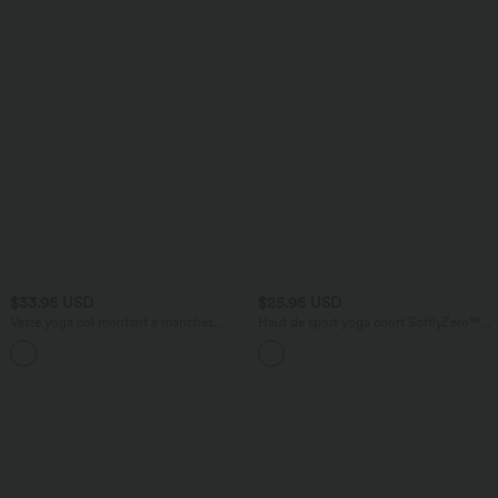
$33.95 USD
$25.95 USD
Veste yoga col montant à manches
Haut de sport yoga court SoftlyZero™
longues avec passants pouces sans
Plush manches longues avec trous pour
couture OneForm Seamless Flow
pouces et résille contrastante