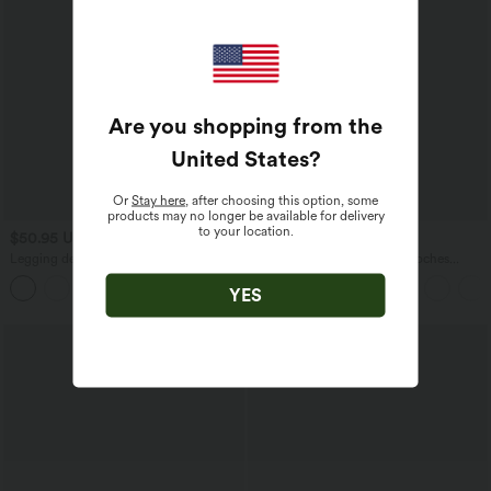
Are you shopping from the
United States
?
Or
Stay here
, after choosing this option, some
products may no longer be available for delivery
to your location.
$50.95 USD
$33.95 USD
Legging de yoga Halara UltraSculpt™
Softlyzero™ Legging Unis Poches
taille haute avec cordon de serrage
Croisées
imprimé carreaux avec poches
YES