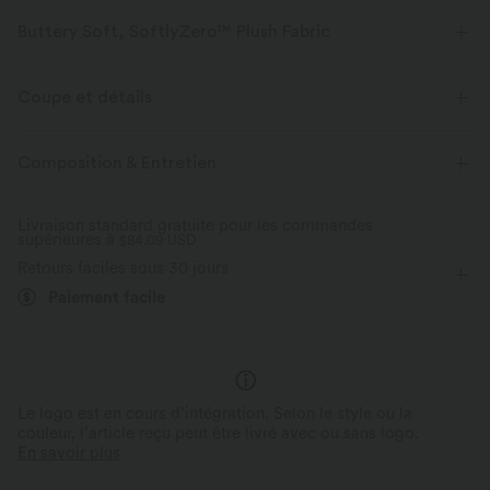
Buttery Soft, SoftlyZero™ Plush Fabric
Buttery soft, four-way stretch, and moisture-wicking comfort for all-day
wear.
Coupe et détails
Toucher ultra doux
Extensible dans les 4 sens
Pour : le golf et les activités décontractées
Près du corps
Composition & Entretien
Col officier
Zip intégral
Raccourci
Tissu respirant
Évacue l’humidité
Livraison standard gratuite pour les commandes
supérieures à
Manches longues
$84.09 USD
Haute élasticité
Retours faciles sous 30 jours
Élasticité quatre directions
Paiement facile
Le logo est en cours d’intégration. Selon le style ou la
couleur, l’article reçu peut être livré avec ou sans logo.
En savoir plus