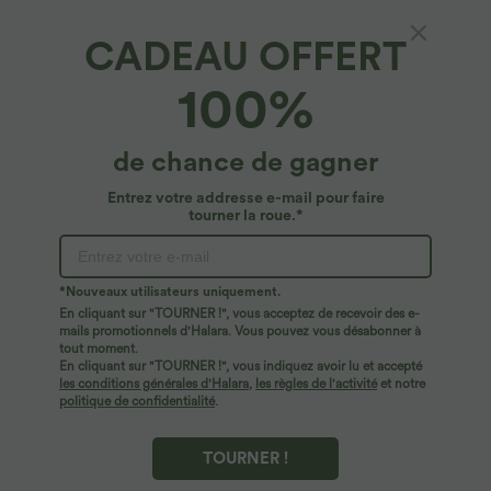
CADEAU OFFERT
SoftlyZero™ Plush*
100%
Veste golf courte SoftlyZero™ Plush col
montant fermeture éclair avec trous pour
pouces
4.7
(
6
)
de chance de gagner
$36.95 USD
Entrez votre addresse e-mail pour faire
tourner la roue.*
*Nouveaux utilisateurs uniquement.
En cliquant sur "TOURNER !", vous acceptez de recevoir des e-
mails promotionnels d'Halara. Vous pouvez vous désabonner à
tout moment.
En cliquant sur "TOURNER !", vous indiquez avoir lu et accepté
les conditions générales d'Halara
,
les règles de l'activité
et notre
politique de confidentialité
.
TOURNER !