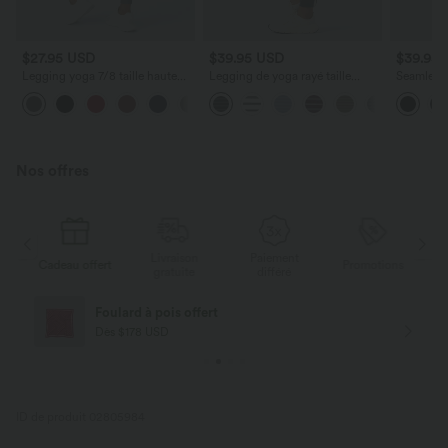
$27.95 USD
$39.95 USD
$39.95
Legging yoga 7/8 taille haute
Legging de yoga rayé taille
Seamless
froncé sans couture OneForm
haute avec cordon de serrage et
taille hau
Seamless Flow
poches
Nos offres
Livraison
Paiement
s
Cadeau offert
Promotions
Ca
gratuite
différé
Foulard à pois offert
Dès $178 USD
ID de produit 02805984