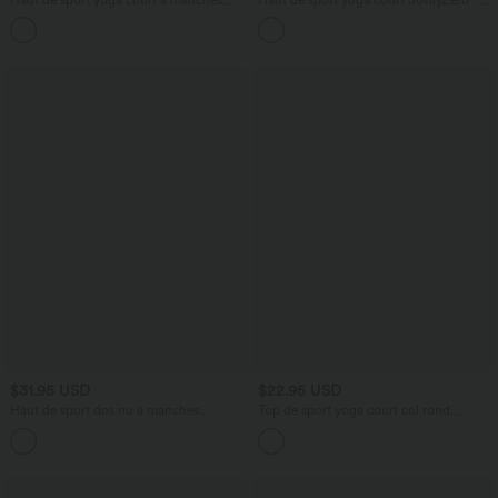
longues avec passants pouces sans
QuickDry découpes manches longues
couture Seamless Flow
avec trous pour pouces
$31.95 USD
$22.95 USD
Haut de sport dos nu à manches
Top de sport yoga court col rond
longues avec passe-pouces, à effet frais
manches chauve-souris
InstantCool, séchage rapide, protection
UPF50+ pour le yoga