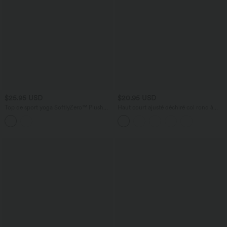
$25.95 USD
$20.95 USD
Top de sport yoga SoftlyZero™ Plush
Haut court ajusté déchiré col rond à
col carré manches raglan longues avec
manches longues avec découpes
trous pouces
DayStretch