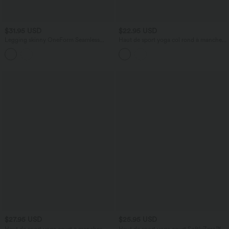
$31.95 USD
$22.95 USD
Legging skinny OneForm Seamless
Haut de sport yoga col rond à manches
Flow taille haute sans coutures
longues avec passants pouces et ourlet
arrondi sans couture Seamless Flow
$27.95 USD
$25.95 USD
Haut de sport yoga court à manches
Haut de sport yoga court SoftlyZero™