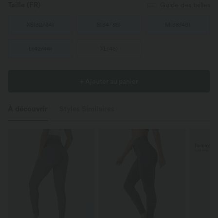
Taille
(FR)
Guide des tailles
XS
(
32/34
)
S
(
34/36
)
M
(
38/40
)
L
(
42/44
)
XL
(
46
)
+ Ajouter au panier
À découvrir
Styles Similaires