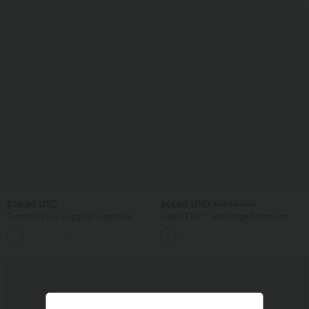
$39.95 USD
$61.95 USD
$67.95 USD
Seamless Flow Legging yoga taille
Halara Flex™ Jean large Palazzo et
haute gainant et sculptant
Taille Haute avec Poches Avant en Tricot
Extensible Lavé