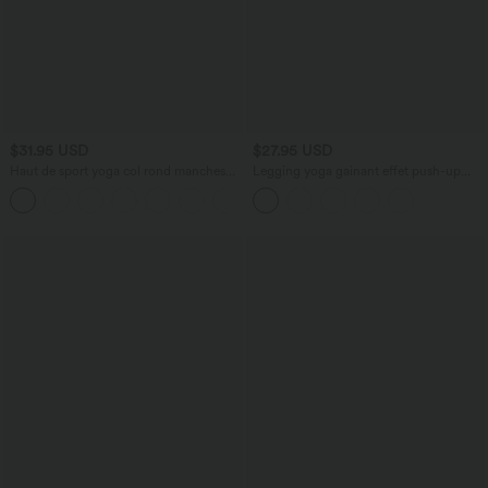
$31.95 USD
$27.95 USD
Haut de sport yoga col rond manches
Legging yoga gainant effet push-up
longues froncé - UPF50+
taille moyenne sans couture OneForm
+7
Seamless Flow