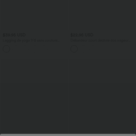
$39.95 USD
$22.95 USD
Legging de yoga 7/8 sans couture
Débardeur court déchiré dos nageur
Seamless gainant et sculptant à taille
avec découpes DayStretch
haute