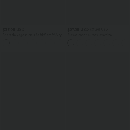
$33.95 USD
$27.95 USD
$31.95 USD
Short de yoga 2-en-1 SoftlyZero™ Airy
Blouse esprit bureau oversize
taille très haute effet frais InstantCool
défroissage facile, col V et manches
+10
22,8 cm avec poches
courtes