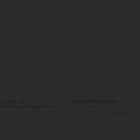
$33.95 USD
$29.95 USD
$61.95 USD
Short de travail large taille haute
Offres limitées ！
DayStretch avec poches
Combinaison tailleur col bateau sans
+11
manches à rayures et nœuds sur les
côtés effet frais InstantCool avec
poches, accès facile Easy Peasy