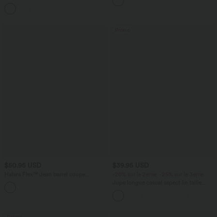
12,5 cm avec poches, longueur allongée
avec cordon de serrage et poches
latérales
Promo
$50.95 USD
$39.95 USD
Halara Flex™ Jean barrel coupe
-20% sur le 2ème, -25% sur le 3ème
tonneau taille mi-haute avec poches
Jupe longue casual aspect lin taille
haute avec cordon de serrage