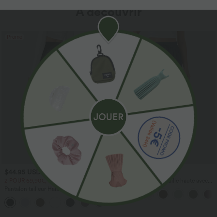
À découvrir
Promo
$44.95 USD
$41.95 USD
2 POUR 69,90€, 3 POUR 99,90€
Pantalon large fluide taille haute avec
cordon de serrage, poches latérales et
Pantalon tailleur Halara Flex™
aspect lin
DayStretch coupe droite taille haute
+23
avec poches