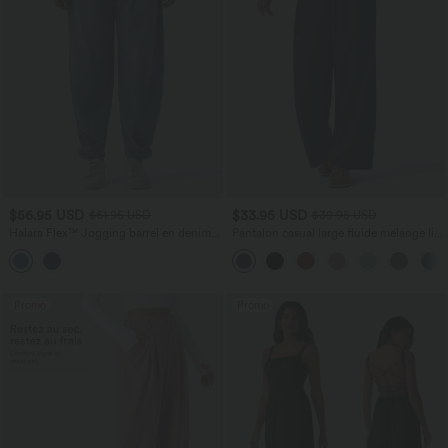
$56.95 USD
$33.95 USD
$61.95 USD
$39.95 USD
Halara Flex™ Jogging barrel en denim
Pantalon casual large fluide mélange lin
taille mi-haute avec poches
taille haute avec cordon de serrage et
poches
Promo
Promo