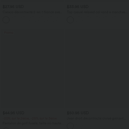
$27.95 USD
$33.95 USD
Caraco décontracté 2-en-1 froncé avec
Top casual relaxed col rond à manches
brassière intégrée bretelles réglables
chauve-souris
Promo
$44.95 USD
$50.95 USD
-20% sur le 2ème, -25% sur le 3ème
Jean droit décontracté croisé gainant
taille haute avec poches Halara Flex™
Pantalon de golf fuselé, taille mi-haute,
cordon, ourlet courbé, séchage rapide,