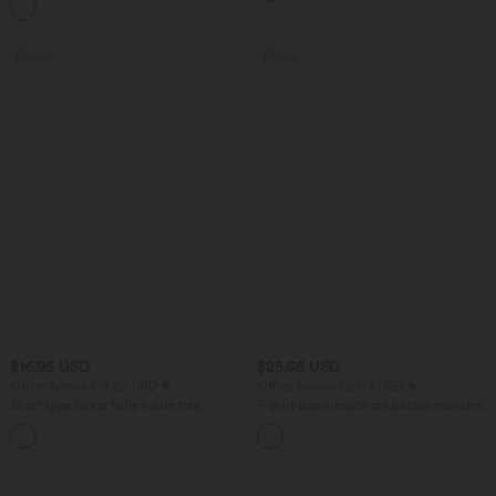
+2
avec poches—UPF40+
Promo
Promo
$16.95 USD
$25.95 USD
Offres bonus $14.52 USD
Offres bonus $20.13 USD
Short type boxer taille haute très
T-shirt décontracté col bateau manches
extensible et doux pour la détente
courtes coton