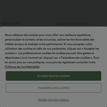
$25.95 USD
$30.95 USD
$31.95 USD
3 POUR 59,90€, 4 POUR 79,90€
Offres bonus $27.97 USD
Haut de sport yoga oversize col V à
Pull col rond manches courtes en tissu
Nous utilisons des cookies pour vous offrir une meilleure expérience,
manches courtes effet frais InstantCool
gaufré
+3
à séchage rapide
personnaliser le contenu et les annonces, activer les fonctionnalités des
médias sociaux et analyser notre performance. Si vous acceptez notre
utilisation des cookies et celle de nos partenaires, cliquez sur « Accepter les
cookies ». Les préférences en matière de cookies peuvent être gérées et
désactivées à tout moment en cliquant sur « Paramètres des cookies ». Pour
Tournez & gagnez !
en savoir plus sur nos pratiques, vous pouvez également consulter notre
Politique de Confidentialité
Accepter tous les cookies
Paramètres des cookies
Rejeter tous les cookies