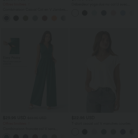
Offres limitées ！
Débardeur yoga dos nu col U avec
bretelles croisées, ourlet arrondi et effet
Combinaison Casual Col en V Jambes
frais InstantCool, protection solaire
Large Plissée Manches Courtes Poche
UPF50+
+5
Latérale Gaufrée Fluide
$29.95 USD
$22.95 USD
$61.95 USD
Offres limitées ！
T-shirt casual col V manches courtes
Combinaison froncée col V sans
manches avec poches - Easy Peasy
+7