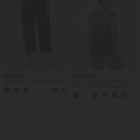
$39.95 USD
$36.95 USD
Pantalon barrel DayStretch taille haute
-20% sur le 2ème, -25% sur le 3ème
avec poches
Halara UltraSculpt™ Débardeur De
+5
Course à Col en U Dos Nu Ourlet
Incurvé Croisé