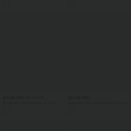
+10
Rapide Quotidien Maxi
$31.95 USD
$25.95 USD
$33.95 USD
Blouse décontractée à col en V et
Débardeur court décontracté chiné dos
manches courtes bouffantes
nu ajusté torsadé avec boucle réglable