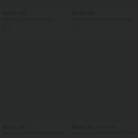
$50.95 USD
$33.95 USD
Robe longue à encolure bateau,
Débardeur décontracté col carré avec
bretelles asymétriques, côtés froncés et
soutien-gorge intégré bonnets B-E
+4
poches
$22.95 USD
$36.95 USD
$39.95 USD
Haut casual col carré manches courtes
Jupe Longue Casual Breezeful™ Taille
Haute à Volants 2en1 Fluide Sèchement