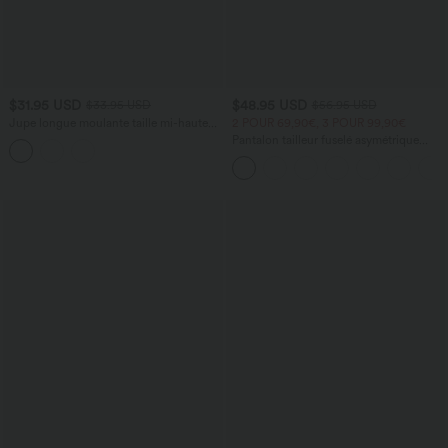
$31.95 USD
$48.95 USD
$33.95 USD
$56.95 USD
Jupe longue moulante taille mi-haute
2 POUR 69,90€, 3 POUR 99,90€
avec nœud devant et fronces imprimé
Pantalon tailleur fuselé asymétrique
floral/à rayures
taille moyenne Halara Flex™ DayStretch
avec poches