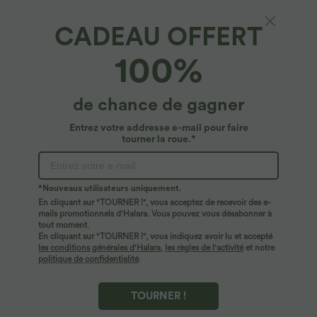
CADEAU OFFERT
100%
de chance de gagner
Entrez votre addresse e-mail pour faire
tourner la roue.*
Oops!
Nous ne semblons pas pouvoir trouver la page que
*Nouveaux utilisateurs uniquement.
vous recherchez.
En cliquant sur "TOURNER !", vous acceptez de recevoir des e-
mails promotionnels d'Halara. Vous pouvez vous désabonner à
tout moment.
Acheter plus
En cliquant sur "TOURNER !", vous indiquez avoir lu et accepté
les conditions générales d'Halara
,
les règles de l'activité
et notre
politique de confidentialité
.
TOURNER !