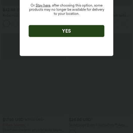
Or
Stay here
, after choosing this option, some
products may no longer be available for delivery
$42.95 USD
$33.95 USD
$36.95 USD
to your location.
Robe midi sans manches à encolure
Short tailleur ample DayStretch taille
arrondie avec coussinets amovibles et
haute 17,5 cm avec poches
ourlet à volants
YES
$17.95 USD
$25.95 USD
$31.95 USD
Offres limitées ！
Short yoga 2-en-1 SoftlyZero™ Airy
effet frais InstantCool taille très haute
Short décontracté effet lin taille haute