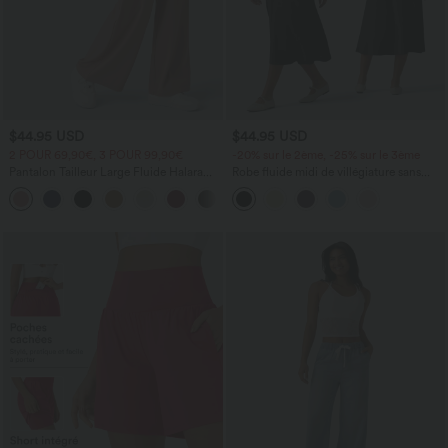
$44.95 USD
$44.95 USD
2 POUR 69,90€, 3 POUR 99,90€
-20% sur le 2ème, -25% sur le 3ème
Pantalon Tailleur Large Fluide Halara
Robe fluide midi de villégiature sans
Flex™ Gaufré Taille Haute Poches
manches, encolure carrée, dos nu croisé,
+21
Latérales
fronces et soutien-gorge intégré