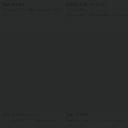
$44.95 USD
$29.95 USD
$67.95 USD
Breezeful™ Robe Mi-Longue Col en V
Offres limitées ！
Manches Courtes Poche Latérale Nouée
Robe longue fluide sans manches avec
+8
au Dos Séchage Rapide
brassière intégrée (Bonnets E-G) et
poches
$33.95 USD
$50.95 USD
$36.95 USD
Short resort 12,5 cm taille haute effet lin
Pantalon taille haute coupe droite effet
avec ourlet roulotté et poches
lin avec poches