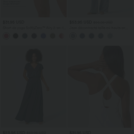
$31.95 USD
$53.95 USD
$56.95 USD
Short de yoga SoftlyZero™ Airy 2-en-1
Jean décontracté taille mi-haute en
taille très haute avec poches et effet frais
lyocell drapé avec cordon de serrage et
+23
InstantCool 17,5 cm
poches
$23.95 USD
$31.95 USD
$50.95 USD