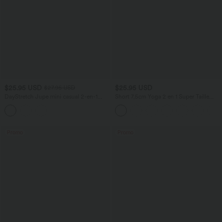
$25.95 USD
$25.95 USD
$27.95 USD
DayStretch Jupe mini casual 2-en-1
Short 7,5cm Yoga 2 en 1 Super Taille
bodycon plissée croisée taille haute
Haute Poches Arrière Poches Cachées
Latérales
Promo
Promo