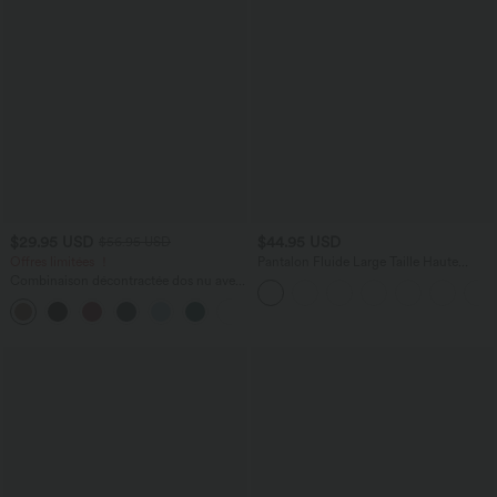
$29.95 USD
$44.95 USD
$56.95 USD
Offres limitées ！
Pantalon Fluide Large Taille Haute
Poches Latérales Palazzo Solide Casual
Combinaison décontractée dos nu avec
Linen-Feel
poches latérales
+10