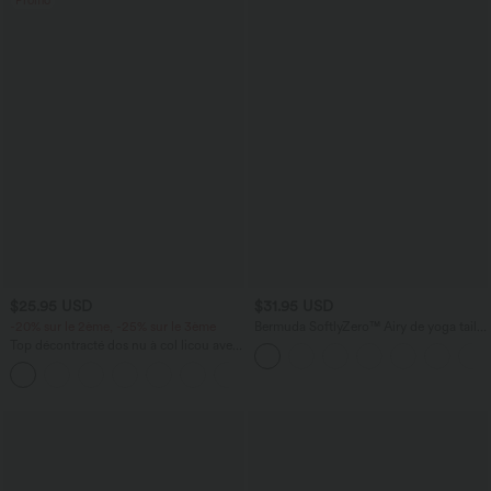
Promo
$25.95 USD
$31.95 USD
-20% sur le 2ème, -25% sur le 3ème
Bermuda SoftlyZero™ Airy de yoga taille
haute avec poches multiples et effet
Top décontracté dos nu à col licou avec
frais InstantCool
lien dans le dos
+1