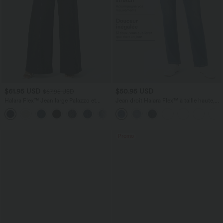
$61.95 USD
$50.95 USD
$67.95 USD
Halara Flex™ Jean large Palazzo et
Jean droit Halara Flex™ à taille haute,
Taille Haute avec Poches Avant en Tricot
poches multiples, effet délavé et tissu
+2
Extensible Lavé
extensible
Promo