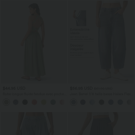
$44.95 USD
$56.95 USD
$61.95 USD
Robe longue fluide fendue avec poches
Jean Barrel 7/8 taille basse Halara Flex™
latérales, dos nu et effet torsadé
avec poches zippées
+8