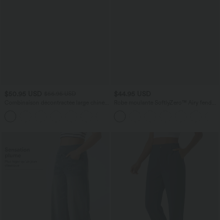
$50.95 USD
$44.95 USD
$56.95 USD
Combinaison décontractée large chinée
Robe moulante SoftlyZero™ Airy fendue
froncée bretelles ajustables avec poches
à effet frais InstantCool, brassière
+10
- Easy Peasy
intégrée, dos nu croisé à lacets,
légèrement plissée pour invitée de
mariage et demoiselle d'honneur