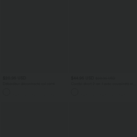
$20.95 USD
$44.95 USD
$50.95 USD
Débardeur décontracté col carré
Combi-short 2-en-1 avec coussinets et
poches - Édition Easy Peasy