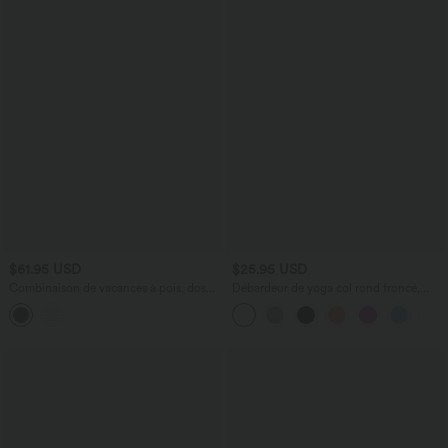
$61.95 USD
$25.95 USD
Combinaison de vacances à pois, dos
Débardeur de yoga col rond froncé,
nu halter, coussinets amovibles, poches
tissu rafraîchissant - Protection UPF50+
et accès facile Easy Peasy