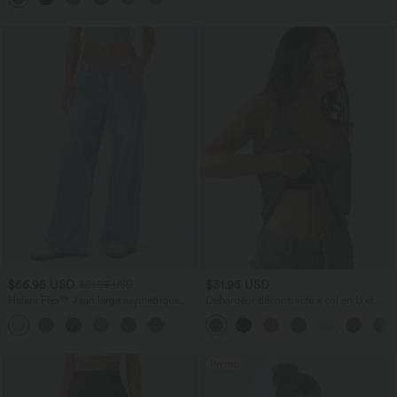
$56.95 USD
$31.95 USD
$61.95 USD
Halara Flex™ Jean large asymétrique
Débardeur décontracté à col en U et
taille basse avec bouton, fermeture
brassière intégrée
+5
éclair et poches multiples, délavé et
extensible en maille
Promo