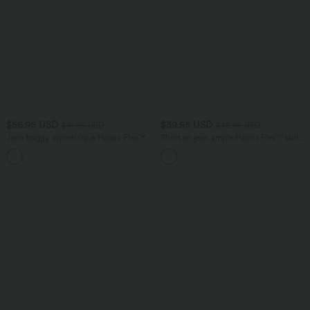
$56.95 USD
$39.95 USD
$61.95 USD
$42.95 USD
Jean baggy asymétrique Halara Flex™
Short en jean ample Halara Flex™ taille
taille haute effet délavé avec poches
haute croisé gainant décontracté avec
poches