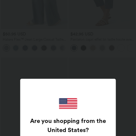
$50.95 USD
$42.95 USD
Halara Flex™ Jean Large Casual Taille
Pantalon capri effet lin taille haute avec
Haute Poches Multiples Tricot
poches zippées
+2
Extensible Délavé
Are you shopping from the
United States
?