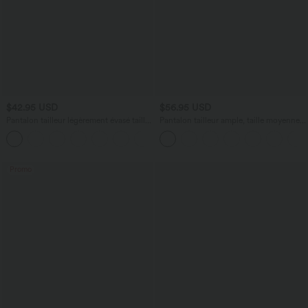
$42.95 USD
$56.95 USD
Pantalon tailleur légèrement évasé taille
Pantalon tailleur ample, taille moyenne,
haute avec poches arrière Halara Flex™
coupe barrel, à poches
+13
Promo