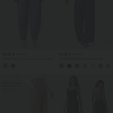
49,95 €
29,95 €
54,95 €
34,95 €
Halara Flex™ orta bel, kot kumaşından
Günlük keten karışımlı yüksek bel
günlük cepli balon jogger pantolon
bağcıklı geniş paçalı cepli pantolon
Satış
Satış