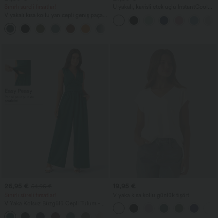
Sınırlı süreli fırsatlar!
U yakalı, kavisli etek uçlu InstantCool
yoga atlet - UPF50+
V yakalı kısa kollu yan cepli geniş paçalı
dökümlü waffle kumaşlı günlük tulum.
+5
26,95 €
19,95 €
54,95 €
Sınırlı süreli fırsatlar!
V yaka kısa kollu günlük tişört
V Yaka Kolsuz Büzgülü Cepli Tulum -
Easy Peezy
+7