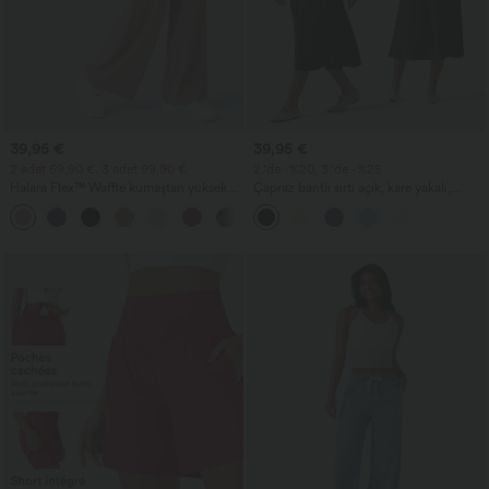
39,95 €
39,95 €
2 adet 69,90 €, 3 adet 99,90 €
2.'de -%20, 3.'de -%25
Halara Flex™ Waffle kumaştan yüksek
Çapraz bantlı sırtı açık, kare yakalı,
bel, cepli, geniş paça iş pantolonları
kolsuz, büzgülü, entegre sütyenli midi,
+21
tatil için bol dökümlü milkmaid tarzı
elbise