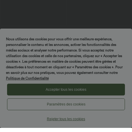
29,95 €
24,95 €
27,95 €
SoftlyZero™ Airy InstantCool 2'si 1
Kırışıklık giderici V-yaka kısa kollu
Nous utilisons des cookies pour vous offrir une meilleure expérience,
arada süper yüksek belli 9" cepli yoga
oversize iş bluz
+10
şortu
personnaliser le contenu et les annonces, activer les fonctionnalités des
médias sociaux et analyser notre performance. Si vous acceptez notre
utilisation des cookies et celle de nos partenaires, cliquez sur « Accepter les
cookies ». Les préférences en matière de cookies peuvent être gérées et
désactivées à tout moment en cliquant sur « Paramètres des cookies ». Pour
en savoir plus sur nos pratiques, vous pouvez également consulter notre
Politique de Confidentialité
Accepter tous les cookies
Paramètres des cookies
Rejeter tous les cookies