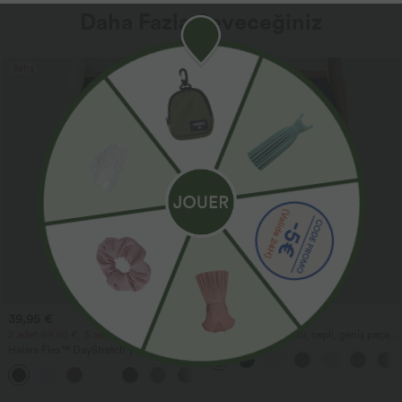
Daha Fazla Seveceğiniz
Satış
39,95 €
37,95 €
2 adet 69,90 €, 3 adet 99,90 €
Yüksek belli, bağcıklı, cepli, geniş paça,
bol kesim, günlük keten hissi veren
Halara Flex™ DayStretch yüksek bel,
pantolon
cepli düz paça iş pantolonu
+23