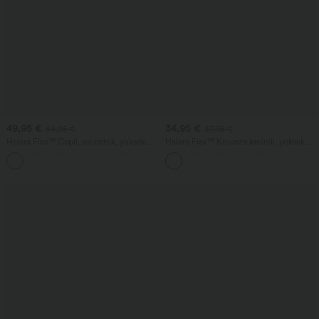
49,95 €
34,95 €
54,95 €
37,95 €
Halara Flex™ Cepli, asimetrik, yüksek
Halara Flex™ Kruvaze kesimli, yüksek
bel, yıkanmış görünümlü günlük bol kot
belli, karın toparlayıcı etkili denim salaş
pantolon
Bermuda şort, cepli