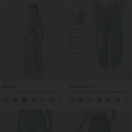
39,95 €
49,95 €
54,95 €
Burmalı, sırtı açık, yırtmaçlı dökümlü
Halara Flex™ Düşük bel, fermuarlı cepli
maksi tatil elbisesi, cepli
varil paça günlük kot
+8