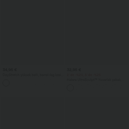
34,95 €
32,95 €
DayStretch yüksek belli, barrel-leg kesim
2.'de -%20, 3.'de -%25
günlük pantolon, cepli
Halara UltraSculpt™ Yuvarlak yakalı,
+5
kavisli etek uçlu antrenman atlet