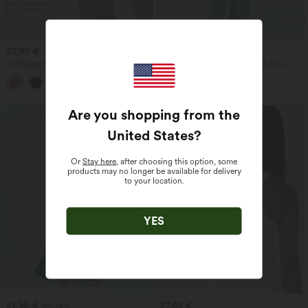
27,95 €
47,95 €
49,95 €
SoftlyZero™ Havadar Süper Yüksek Bel
Cepli, bağcıklı orta bel günlük kot
2'si 1 Arada InstantCool yoga şortu, 7"
pantolon
+23
cepli
Are you shopping from the
United States
?
Or
Stay here
, after choosing this option, some
products may no longer be available for delivery
to your location.
YES
21,95 €
27,95 €
44,95 €