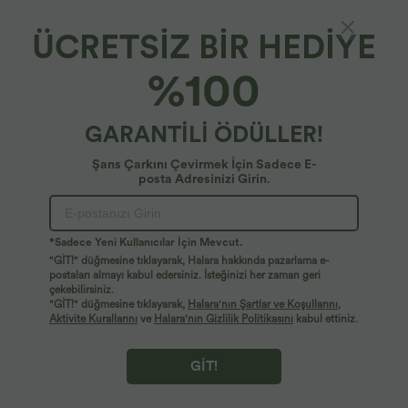
ÜCRETSİZ BİR HEDİYE
%100
GARANTİLİ ÖDÜLLER!
Şans Çarkını Çevirmek İçin Sadece E-
posta Adresinizi Girin.
Ups!
Aradığınız sayfayı bulamıyoruz.
*Sadece Yeni Kullanıcılar İçin Mevcut.
"GİT!" düğmesine tıklayarak, Halara hakkında pazarlama e-
postaları almayı kabul edersiniz. İsteğinizi her zaman geri
çekebilirsiniz.
Daha Fazla Alışveriş Yap
"GİT!" düğmesine tıklayarak,
Halara'nın Şartlar ve Koşullarını
,
Aktivite Kurallarını
ve
Halara'nın Gizlilik Politikasını
kabul ettiniz.
GİT!