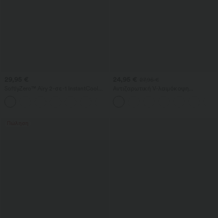
29,95 €
24,95 €
27,95 €
SoftlyZero™ Airy 2-σε-1 InstantCool
Αντιζαρωτική V-λαιμόκοψη
αέρινο σορτς γιόγκα με υπερυψηλή
κοντομάνικη oversized μπλούζα
+10
μέση, 9" με τσέπες
εργασίας
Πώληση