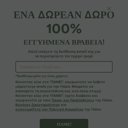
ΕΝΑ ΔΩΡΕΑΝ ΔΩΡΟ
100%
ΕΓΓΥΗΜΕΝΑ ΒΡΑΒΕΙΑ!
Απλά εισάγετε τη διεύθυνση email σας για
να περιστρέψετε τον τυχερό τροχό
Ουπς!
Φαίνεται ότι δεν μπορούμε να βρούμε τη σελίδα που
*Διαθέσιμο μόνο για νέους χρήστες
αναζητάτε.
Κάνοντας κλικ στο "ΠΑΜΕ!", συμφωνείτε να λάβετε
μάρκετινγκ emails για την Halara. Μπορείτε να
αποσύρετε τη συγκατάθεσή σας ανά πάσα στιγμή
Περισσότερες αγορές
Κάνοντας κλικ στο "ΠΑΜΕ!", έχετε διαβάσει και
συμφωνείτε με τους
Όρους και Προϋποθέσεις
της Halara,
Κανόνες Δραστηριότητας
και
αναγνωρίζετε την Πολιτική Απορρήτου
της Halara
ΠΑΜΕ!