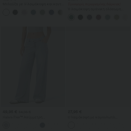
Μπλούζα με V-λαιμόκοψη και κοντό
Προσφορές περιορισμένης διάρκειας!
μανίκι σε casual στιλ
V-λαιμόκοψη αμάνικη ολόσωμη
+9
φόρμα με ρυτιδωμένες τσέπες —
Πανεύκολο
49,95 €
27,95 €
54,95 €
Halara Flex™ Ασύμμετρη
U λαιμόκοψη με καμπυλωτό
χαμηλοκάβαλη τζιν με φερμουάρ
τελείωμα InstantCool αμάνικο τοπ
+5
στις τσέπες — χαλαρή, φαρδιά
για γιόγκα - UPF50+
γραμμή με πλυμένο, casual