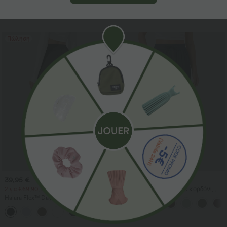
Περισσότερα για να αγαπήσετε
Πώληση
39,95 €
37,95 €
2 για €69,90, 3 για €99,90
Ψηλόμεσο παντελόνι με κορδόνι,
τσέπες, φαρδιά χαλαρή γραμμή,
Halara Flex™ DayStretch ψηλόμεσο
casual, με υφή σαν λινό
παντελόνι εργασίας με ίσια γραμμή
+23
και τσέπες