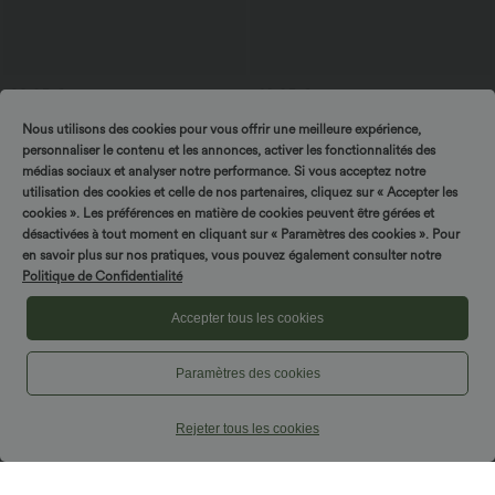
22,95 €
49,95 €
54,95 €
Προσφορές μπόνους 17,95 €
Halara Flex™ Ασύμμετρη ψηλόμεση
Nous utilisons des cookies pour vous offrir une meilleure expérience,
πλυμένη φαρδιά τζιν με τσέπες
Casual T-shirt από Pima βαμβάκι με
boat neck και κοντό μανίκι
personnaliser le contenu et les annonces, activer les fonctionnalités des
médias sociaux et analyser notre performance. Si vous acceptez notre
utilisation des cookies et celle de nos partenaires, cliquez sur « Accepter les
Πώληση
cookies ». Les préférences en matière de cookies peuvent être gérées et
désactivées à tout moment en cliquant sur « Paramètres des cookies ». Pour
en savoir plus sur nos pratiques, vous pouvez également consulter notre
Politique de Confidentialité
Accepter tous les cookies
Paramètres des cookies
Rejeter tous les cookies