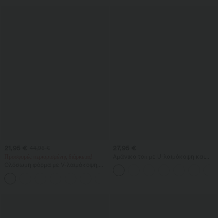
αποτέλεσμα
21,95 €
27,95 €
44,95 €
Προσφορές περιορισμένης διάρκειας!
Αμάνικο τοπ με U-λαιμόκοψη και
ενσωματωμένο σουτιέν, χαλαρή
Ολόσωμη φόρμα με V-λαιμόκοψη,
εφαρμογή, καθημερινό
κοντό μανίκι, πλαϊνές τσέπες,
+5
φαρδιά πόδια και αέρινο κόψιμο από
βαφλ ύφασμα — καθημερινή