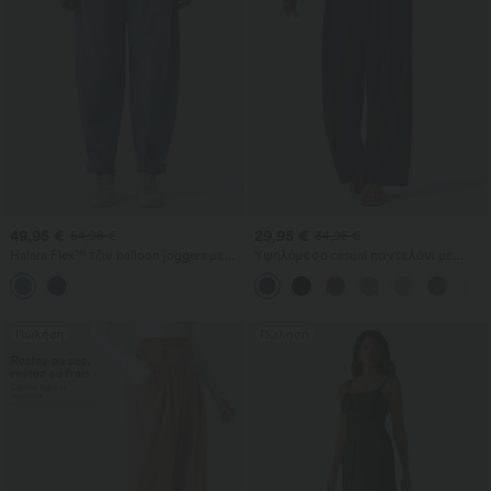
49,95 €
29,95 €
54,95 €
34,95 €
Halara Flex™ τζιν balloon joggers με
Υψηλόμεσο casual παντελόνι με
μεσαία μέση σε casual στιλ και
κορδόνι, φαρδιά γραμμή, από μείγμα
τσέπες
λίνου, με τσέπες.
Πώληση
Πώληση