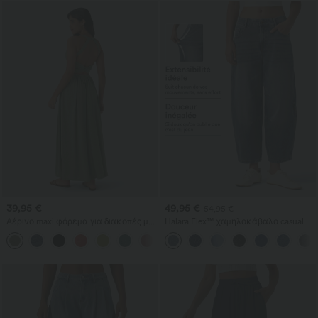
39,95 €
49,95 €
54,95 €
Αέρινο maxi φόρεμα για διακοπές με
Halara Flex™ χαμηλοκάβαλο casual
στριφογυριστή λεπτομέρεια στην
τζιν με φερμουάρ στις τσέπες και
+8
ανοιχτή πλάτη, σκίσιμο και τσέπες
μπατζάκια σε σχήμα βαρελιού