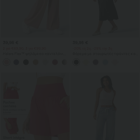
39,95 €
39,95 €
2 για €69,90, 3 για €99,90
-20% τη 2η, -25% την 3η
Halara Flex™ ψηλόμεσο παντελόνι
Φόρεμα με σταυρωτές τιράντες και
εργασίας με τσέπες, φαρδιά γραμμή
ανοιχτή πλάτη, τετράγωνη
+21
και υφή βάφλ
λαιμόκοψη, αμάνικο, με ρυτιδώσεις,
ενσωματωμένο σουτιέν, μίντι μήκος
— αέρινο resort/ milkmaid στυλ