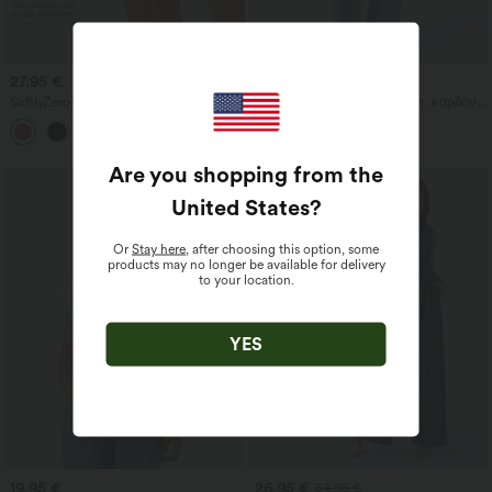
27,95 €
47,95 €
49,95 €
SoftlyZero™ Airy 2-σε-1 InstantCool
Casual τζιν με μεσαία μέση, κορδόνι
σορτς γιόγκα, εξαιρετικά ψηλή μέση,
στη μέση και τσέπες
+23
7" με τσέπες
Are you shopping from the
United States
?
Or
Stay here
, after choosing this option, some
products may no longer be available for delivery
to your location.
YES
19,95 €
26,95 €
54,95 €