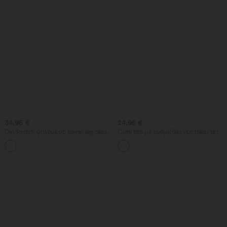
34,95 €
24,95 €
DayStretch ψηλόμεσο barrel-leg casual
Cami τοπ με ρυθμιζόμενες τιράντες,
παντελόνι με τσέπες
ρυτιδωτή 2-σε-1 σχεδίαση με
+5
ενσωματωμένο σουτιέν, καθημερινό