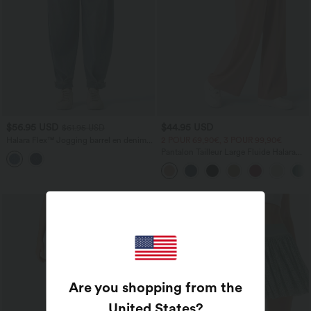
$56.95 USD
$44.95 USD
$61.95 USD
Halara Flex™ Jogging barrel en denim
2 POUR 69,90€, 3 POUR 99,90€
taille mi-haute avec poches
Pantalon Tailleur Large Fluide Halara
Flex™ Gaufré Taille Haute Poches
Latérales
Promo
Are you shopping from the
United States
?