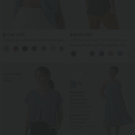
$27.95 USD
$36.95 USD
Caraco décontracté 2-en-1 froncé avec
-20% sur le 2ème, -25% sur le 3ème
brassière intégrée bretelles réglables
Halara UltraSculpt™ Débardeur De
Course à Col en U Dos Nu Ourlet
Incurvé Croisé