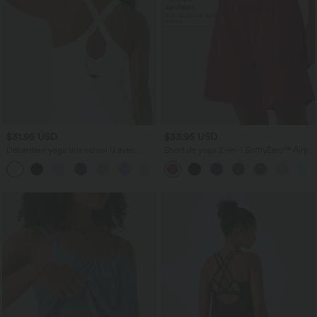
$31.95 USD
$33.95 USD
Débardeur yoga dos nu col U avec
Short de yoga 2-en-1 SoftlyZero™ Airy
bretelles croisées, ourlet arrondi et effet
taille très haute effet frais InstantCool
frais InstantCool, protection solaire
22,8 cm avec poches
UPF50+