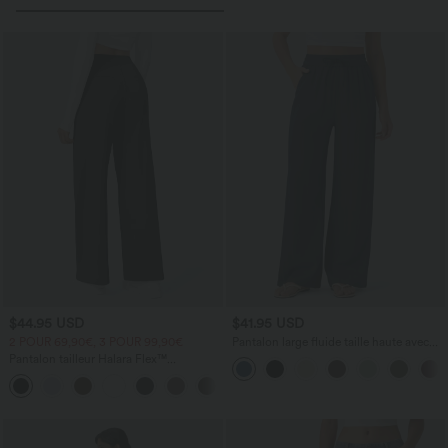
$44.95 USD
$41.95 USD
2 POUR 69,90€, 3 POUR 99,90€
Pantalon large fluide taille haute avec
cordon de serrage, poches latérales et
Pantalon tailleur Halara Flex™
aspect lin
DayStretch coupe droite taille haute
+23
avec poches