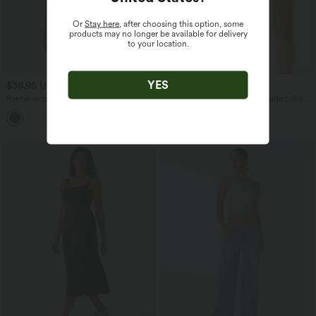
Or
Stay here
, after choosing this option, some
products may no longer be available for delivery
to your location.
YES
$36.95 USD
$17.95 USD
$44.95 USD
$39.95 USD
Pantalon taille haute coupe droite
Jupe de sport mini 2-en-1 fluide taille
DayStretch avec poches
mi-haute en mesh léopard avec poche
+22