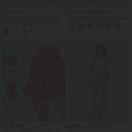
$44.95 USD
$56.95 USD
$61.95 USD
-20% sur le 2ème, -25% sur le 3ème
Halara Flex™ Jean large asymétrique
taille basse avec bouton, fermeture
Robe fluide midi de villégiature sans
éclair et poches multiples, délavé et
manches, encolure carrée, dos nu croisé,
extensible en maille
fronces et soutien-gorge intégré
$31.95 USD
$53.95 USD
$56.95 USD
Short de yoga SoftlyZero™ Airy 2-en-1
Jean décontracté taille mi-haute en