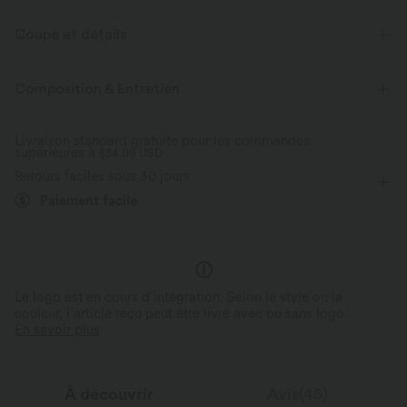
Coupe et détails
Short intégré
Taille plate
Ourlet asymétrique
Composition & Entretien
Croisé
Fente
Enfilable
Décontracté
Maxi
Livraison standard gratuite pour les commandes
supérieures à
Taille haute
$84.09 USD
Trapèze
Élasticité moyenne
Retours faciles sous 30 jours
Élasticité quatre directions
Tulipe
Paiement facile
Le logo est en cours d’intégration. Selon le style ou la
couleur, l’article reçu peut être livré avec ou sans logo.
En savoir plus
À découvrir
Avis(45)