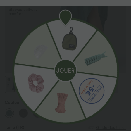
Couleur
Stone Green Floral Yarn
Taille
(FR)
Guide des tailles