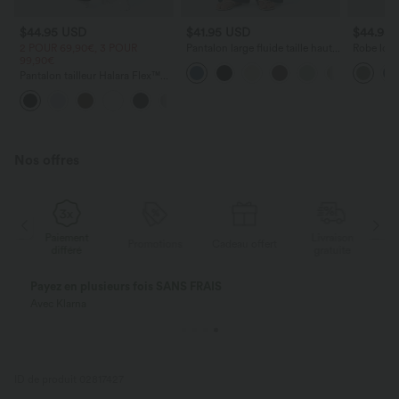
$44.95 USD
$41.95 USD
$44.95
2 POUR 69,90€, 3 POUR
Pantalon large fluide taille haute
Robe long
99,90€
avec cordon de serrage, poches
poches lat
latérales et aspect lin
torsadé
Pantalon tailleur Halara Flex™
DayStretch coupe droite taille
+23
haute avec poches
Nos offres
Paiement
Livraison
Promotions
Cadeau offert
différé
gratuite
Payez en plusieurs fois SANS FRAIS
Avec Klarna
ID de produit 02817427