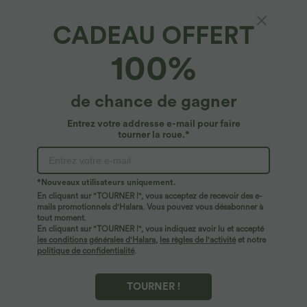
CADEAU OFFERT
Legging d'entraînement gainant taille haute
100%
avec poches Halara UltraSculpt™
4.7
(
45
)
de chance de gagner
$39.95 USD
Entrez votre addresse e-mail pour faire
tourner la roue.*
*Nouveaux utilisateurs uniquement.
En cliquant sur "TOURNER !", vous acceptez de recevoir des e-
mails promotionnels d'Halara. Vous pouvez vous désabonner à
tout moment.
En cliquant sur "TOURNER !", vous indiquez avoir lu et accepté
les conditions générales d'Halara
,
les règles de l'activité
et notre
politique de confidentialité
.
TOURNER !