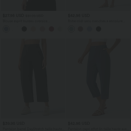
$27.95 USD
$42.95 USD
$31.95 USD
Blouse esprit bureau oversize
Robe midi sans manches à encolure
défroissage facile, col V et manches
arrondie avec coussinets amovibles et
+1
courtes
ourlet à volants
$39.95 USD
$42.95 USD
Pantalon barrel DayStretch taille haute
Pantalon capri effet lin taille haute avec