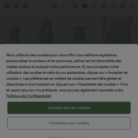
avec poches
poches zippées
+5
Nous utilisons des cookies pour vous offrir une meilleure expérience,
personnaliser le contenu et les annonces, activer les fonctionnalités des
médias sociaux et analyser notre performance. Si vous acceptez notre
utilisation des cookies et celle de nos partenaires, cliquez sur « Accepter les
cookies ». Les préférences en matière de cookies peuvent être gérées et
désactivées à tout moment en cliquant sur « Paramètres des cookies ». Pour
en savoir plus sur nos pratiques, vous pouvez également consulter notre
Politique de Confidentialité
$61.95 USD
$56.95 USD
$61.95 USD
Accepter tous les cookies
Combinaison froncée col V sans
Jean baggy asymétrique Halara Flex™
manches avec poches - Easy Peasy
taille haute effet délavé avec poches
+7
Paramètres des cookies