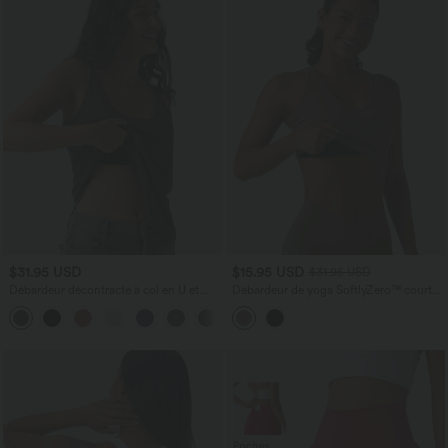
$31.95 USD
$15.95 USD
$31.95 USD
Débardeur décontracté à col en U et
Débardeur de yoga SoftlyZero™ court
brassière intégrée
col V dos nageur ourlet croisé avec
brassière intégrée effet frais InstantCool,
protection solaire UPF50+