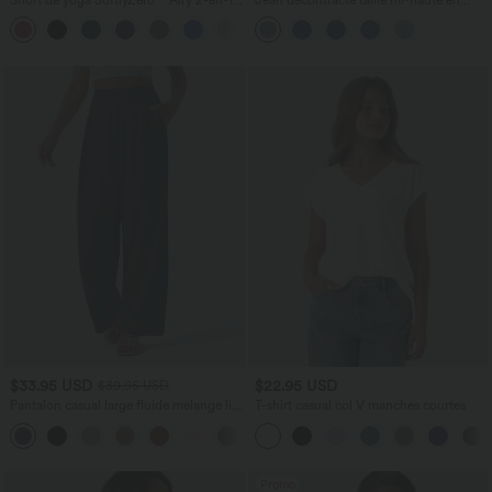
taille très haute avec poches et effet frais
lyocell drapé avec cordon de serrage et
+23
InstantCool 17,5 cm
poches
$33.95 USD
$22.95 USD
$39.95 USD
Pantalon casual large fluide mélange lin
T-shirt casual col V manches courtes
taille haute avec cordon de serrage et
+5
poches
Promo