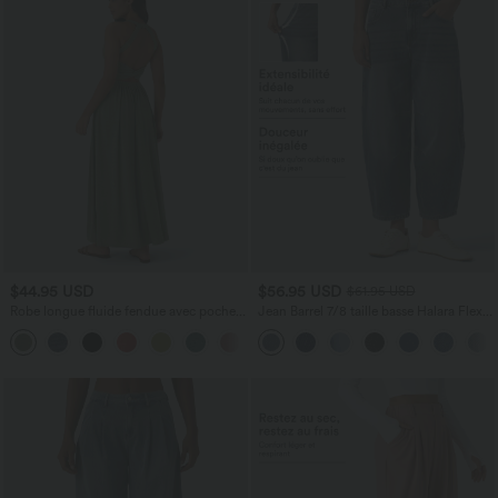
$44.95 USD
$56.95 USD
$61.95 USD
Robe longue fluide fendue avec poches
Jean Barrel 7/8 taille basse Halara Flex™
latérales, dos nu et effet torsadé
avec poches zippées
+8