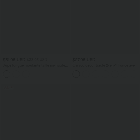
$31.95 USD
$27.95 USD
$33.95 USD
Jupe longue moulante taille mi-haute
Caraco décontracté 2-en-1 froncé avec
avec nœud devant et fronces imprimé
brassière intégrée bretelles réglables
floral/à rayures
SALE