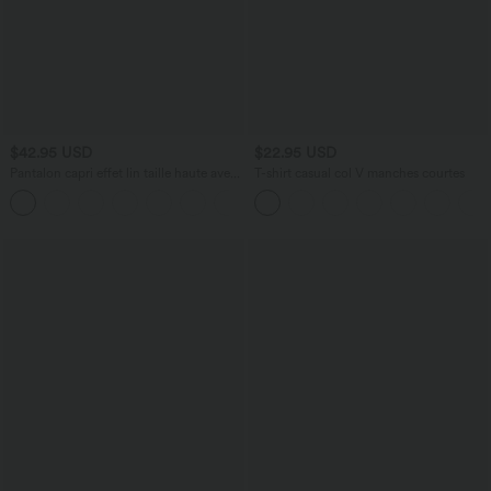
$42.95 USD
$22.95 USD
Pantalon capri effet lin taille haute avec
T-shirt casual col V manches courtes
poches zippées
+7