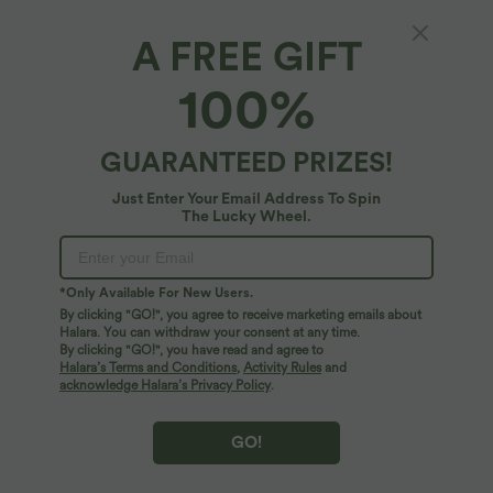
Pantalon casual large fluide mélange lin
2 for €69.90, 3 for €99.90
taille haute avec cordon de serrage et
Pantalon Tailleur Large Fluide Halara
A FREE GIFT
+5
poches
Flex™ Gaufré Taille Haute Poches
Latérales
100%
GUARANTEED PRIZES!
Just Enter Your Email Address To Spin
The Lucky Wheel.
*Only Available For New Users.
By clicking "GO!", you agree to receive marketing emails about
Halara. You can withdraw your consent at any time.
By clicking "GO!", you have read and agree to
Halara’s Terms and Conditions
,
Activity Rules
and
acknowledge Halara’s Privacy Policy
.
$42.95 USD
$31.95 USD
GO!
Robe midi sans manches à encolure
Short de yoga SoftlyZero™ Airy 2-en-1
arrondie avec coussinets amovibles et
taille très haute avec poches et effet frais
ourlet à volants
InstantCool 17,5 cm