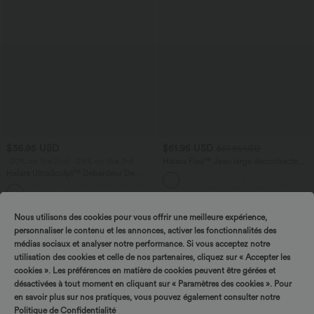
$36.95 USD
$61.95 USD
$67.95 USD
-20% on the 2nd, -25% on the 3rd
Halara Flex™ Jean large décontracté
taille haute gainant avec poches
Halara UltraSculpt™ Débardeur De
Course à Col en U Dos Nu Ourlet
+11
Incurvé Croisé
Nous utilisons des cookies pour vous offrir une meilleure expérience,
personnaliser le contenu et les annonces, activer les fonctionnalités des
médias sociaux et analyser notre performance. Si vous acceptez notre
utilisation des cookies et celle de nos partenaires, cliquez sur « Accepter les
cookies ». Les préférences en matière de cookies peuvent être gérées et
désactivées à tout moment en cliquant sur « Paramètres des cookies ». Pour
en savoir plus sur nos pratiques, vous pouvez également consulter notre
Politique de Confidentialité