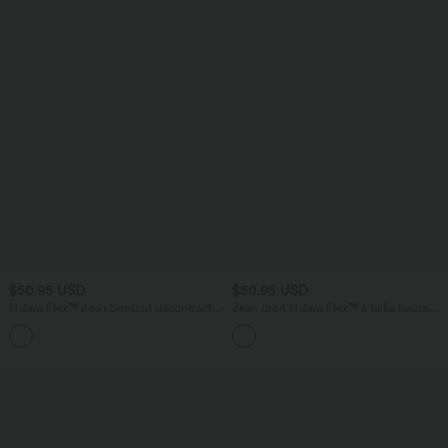
$50.95 USD
$50.95 USD
Halara Flex™ Jean bootcut décontracté
Jean droit Halara Flex™ à taille haute,
extensible délavé taille haute à poches
poches multiples, effet délavé et tissu
+5
multiples
extensible