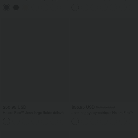
haute avec poches multiples et effet
coupe barrel, à poches
+16
frais InstantCool
$50.95 USD
$56.95 USD
$61.95 USD
Halara Flex™ Jean large fluide délavé
Jean baggy asymétrique Halara Flex™
taille haute à rayures avec poches
taille haute effet délavé avec poches
+1