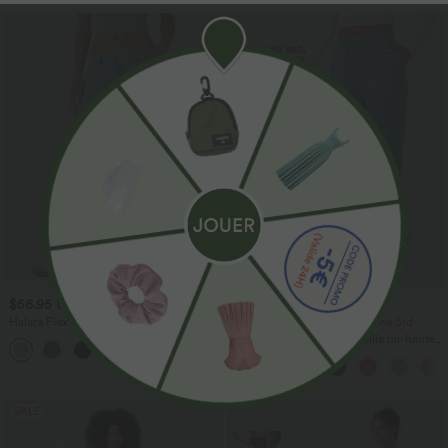
$56.95 USD
$44.95 USD
$61.95 USD
Halara Flex™ Jean large asymétrique
-20% on the 2nd, -25% on the 3rd
taille basse avec bouton, fermeture
Pantalon de golf fuselé, taille mi-haute,
+5
éclair et poches multiples, délavé et
cordon, ourlet courbé, séchage rapide,
extensible en maille
avec poches—UPF40+
SALE