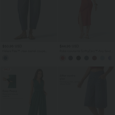
$50.95 USD
$44.95 USD
Halara Flex™ Jean barrel coupe
Robe moulante SoftlyZero™ Airy fendue
tonneau taille mi-haute avec poches
à effet frais InstantCool, brassière
intégrée, dos nu croisé à lacets,
légèrement plissée pour invitée de
mariage et demoiselle d'honneur
SALE