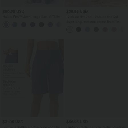
$50.95 USD
$39.95 USD
Halara Flex™ Jean Large Casual Taille
-20% on the 2nd, -25% on the 3rd
Haute Poches Multiples Tricot
Jupe longue casual aspect lin taille
+2
Extensible Délavé
haute avec cordon de serrage
$31.95 USD
$56.95 USD
Bermuda SoftlyZero™ Airy de yoga taille
Pantalon tailleur ample, taille moyenne,