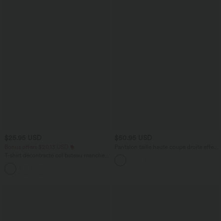
$25.95 USD
$50.95 USD
Bonus offers $20.13 USD
Pantalon taille haute coupe droite effet
lin avec poches
T-shirt décontracté col bateau manches
courtes coton