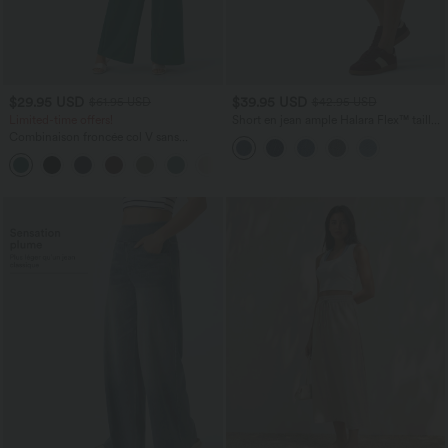
$29.95 USD
$39.95 USD
$61.95 USD
$42.95 USD
Limited-time offers!
Short en jean ample Halara Flex™ taille
haute croisé gainant décontracté avec
Combinaison froncée col V sans
poches
manches avec poches - Easy Peasy
+7