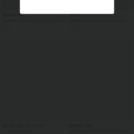
$56.95 USD
$25.95 USD
$27.95 USD
Pantalon large fluide taille haute en lin
DayStretch Jupe mini casual 2-en-1
mélangé avec poches et liens latéraux
bodycon plissée croisée taille haute
SALE
$17.95 USD
$33.95 USD
$31.95 USD
Limited-time offers!
Bermuda Large Fluide Taille Haute avec