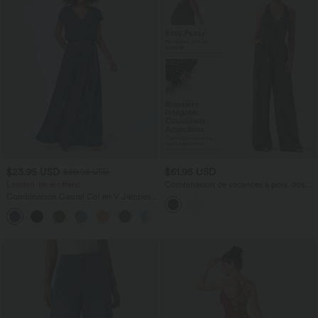
$23.95 USD
$61.95 USD
$50.95 USD
Limited-time offers!
Combinaison de vacances à pois, dos
nu halter, coussinets amovibles, poches
Combinaison Casual Col en V Jambes
et accès facile Easy Peasy
Large Plissée Manches Courtes Poche
+5
Latérale Gaufrée Fluide