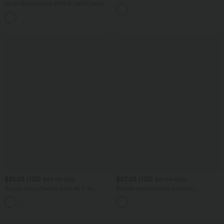
Plis et Poches Latérales en Lin
Short décontracté effet lin taille haute
Synthétique
avec cordon de serrage et poches
latérales
$31.95 USD
$27.95 USD
$33.95 USD
$31.95 USD
Blouse décontractée à col en V et
Blouse esprit bureau oversize
manches courtes bouffantes
défroissage facile, col V et manches
courtes