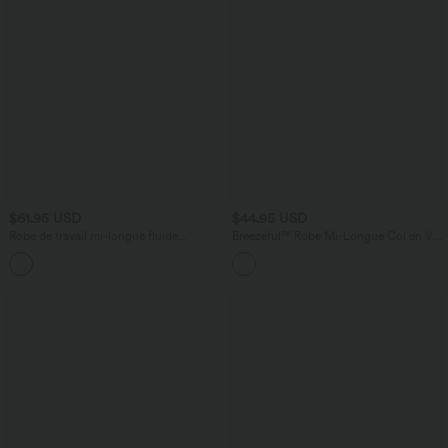
$61.95 USD
$44.95 USD
Robe de travail mi-longue fluide
Breezeful™ Robe Mi-Longue Col en V
gainante à manches chauve-souris avec
Manches Courtes Poche Latérale Nouée
poches
au Dos Séchage Rapide