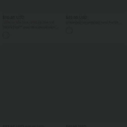
$50.95 USD
$25.95 USD
-20% on the 2nd, -25% on the 3rd
Débardeur de yoga col rond froncé,
tissu rafraîchissant - Protection UPF50+
Halara Flex™ Jean slim casual capri
taille haute avec fentes et poches
$33.95 USD
$61.95 USD
$36.95 USD