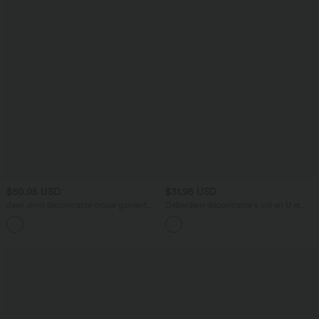
$50.95 USD
$31.95 USD
Jean droit décontracté croisé gainant
Débardeur décontracté à col en U et
taille haute avec poches Halara Flex™
brassière intégrée
+1