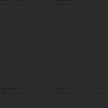
Short tailleur ample DayStretch taille
Robe active mini de danse 2-en-1 à
haute 17,5 cm avec poches
petites fleurs, coussinets amovibles,
+4
poches et accès facile Easy Peasy
$61.95 USD
$42.95 USD
Jean large casual taille haute en lyocell
Pantalon tailleur légèrement évasé taille
avec poches
haute avec poches arrière Halara Flex™