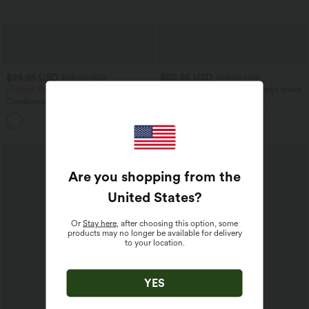
$29.95 USD
$50.95 USD
$56.95 USD
$56.95 USD
Limited-time offers!
Combinaison décontractée large chinée
froncée bretelles ajustables avec poches
Combinaison décontractée dos nu avec
- Easy Peasy
poches latérales
+10
Are you shopping from the
United States
?
Or
Stay here
, after choosing this option, some
products may no longer be available for delivery
to your location.
YES