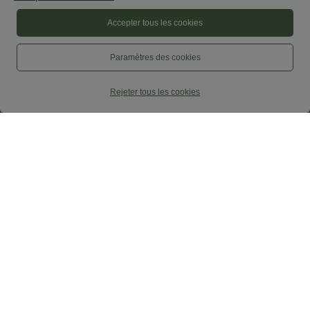
Accepter tous les cookies
Paramètres des cookies
Rejeter tous les cookies
$33.95 USD
$33.95 USD
Short de yoga 2-en-1 SoftlyZero™ Airy
Top casual relaxed col rond à manches
taille très haute effet frais InstantCool
chauve-souris
+10
22,8 cm avec poches