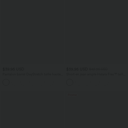
$39.95 USD
$39.95 USD
$42.95 USD
Pantalon barrel DayStretch taille haute
Short en jean ample Halara Flex™ taille
avec poches
haute croisé gainant décontracté avec
+5
poches
Promo