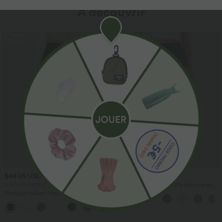
À découvrir
Promo
$44.95 USD
$41.95 USD
2 POUR 69,90€, 3 POUR 99,90€
Pantalon large fluide taille haute avec
cordon de serrage, poches latérales et
Pantalon tailleur Halara Flex™
aspect lin
DayStretch coupe droite taille haute
+23
avec poches