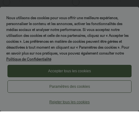
+1
courtes
Promo
Nous utilisons des cookies pour vous offrir une meilleure expérience,
personnaliser le contenu et les annonces, activer les fonctionnalités des
Tournez & gagnez !
médias sociaux et analyser notre performance. Si vous acceptez notre
utilisation des cookies et celle de nos partenaires, cliquez sur « Accepter les
cookies ». Les préférences en matière de cookies peuvent être gérées et
désactivées à tout moment en cliquant sur « Paramètres des cookies ». Pour
en savoir plus sur nos pratiques, vous pouvez également consulter notre
Politique de Confidentialité
Accepter tous les cookies
Paramètres des cookies
Rejeter tous les cookies
$25.95 USD
$44.95 USD
Débardeur de yoga col rond froncé,
-20% sur le 2ème, -25% sur le 3ème
tissu rafraîchissant - Protection UPF50+
Pantalon de golf fuselé, taille mi-haute,
+16
cordon, ourlet courbé, séchage rapide,
avec poches—UPF40+
Promo