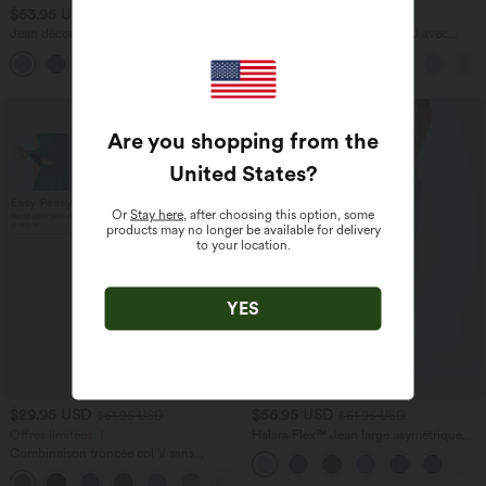
$53.95 USD
$31.95 USD
$56.95 USD
Jean décontracté taille mi-haute en
Débardeur yoga dos nu col U avec
lyocell drapé avec cordon de serrage et
bretelles croisées, ourlet arrondi et effet
poches
frais InstantCool, protection solaire
UPF50+
Are you shopping from the
United States
?
Or
Stay here
, after choosing this option, some
products may no longer be available for delivery
to your location.
YES
$29.95 USD
$56.95 USD
$61.95 USD
$61.95 USD
Offres limitées ！
Halara Flex™ Jean large asymétrique
taille basse avec bouton, fermeture
Combinaison froncée col V sans
éclair et poches multiples, délavé et
manches avec poches - Easy Peasy
extensible en maille
+7