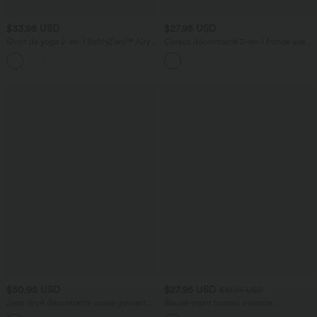
$33.95 USD
$27.95 USD
Short de yoga 2-en-1 SoftlyZero™ Airy
Caraco décontracté 2-en-1 froncé avec
taille très haute effet frais InstantCool
brassière intégrée bretelles réglables
+10
22,8 cm avec poches
$50.95 USD
$27.95 USD
$31.95 USD
Jean droit décontracté croisé gainant
Blouse esprit bureau oversize
taille haute avec poches Halara Flex™
défroissage facile, col V et manches