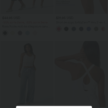
$44.95 USD
$31.95 USD
-20% sur le 2ème, -25% sur le 3ème
Short de yoga SoftlyZero™ Airy 2-en-1
taille très haute avec poches et effet frais
Robe fluide midi de villégiature sans
InstantCool 17,5 cm
manches, encolure carrée, dos nu croisé,
fronces et soutien-gorge intégré