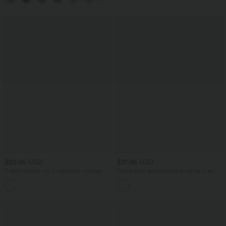
$22.95 USD
$31.95 USD
T-shirt casual col V manches courtes
Débardeur décontracté à col en U et
brassière intégrée
+9