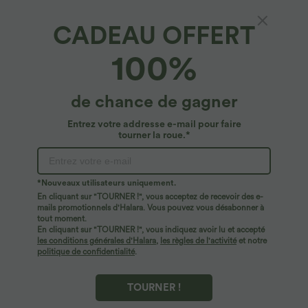
CADEAU OFFERT
100%
de chance de gagner
Entrez votre addresse e-mail pour faire
tourner la roue.*
Oops!
Nous ne semblons pas pouvoir trouver la page que
*Nouveaux utilisateurs uniquement.
vous recherchez.
En cliquant sur "TOURNER !", vous acceptez de recevoir des e-
mails promotionnels d'Halara. Vous pouvez vous désabonner à
tout moment.
Acheter plus
En cliquant sur "TOURNER !", vous indiquez avoir lu et accepté
les conditions générales d'Halara
,
les règles de l'activité
et notre
politique de confidentialité
.
TOURNER !