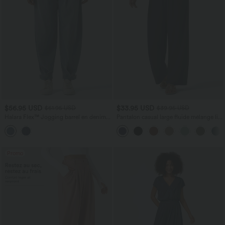
$56.95 USD
$33.95 USD
$61.95 USD
$39.95 USD
Halara Flex™ Jogging barrel en denim
Pantalon casual large fluide mélange lin
taille mi-haute avec poches
taille haute avec cordon de serrage et
poches
Promo