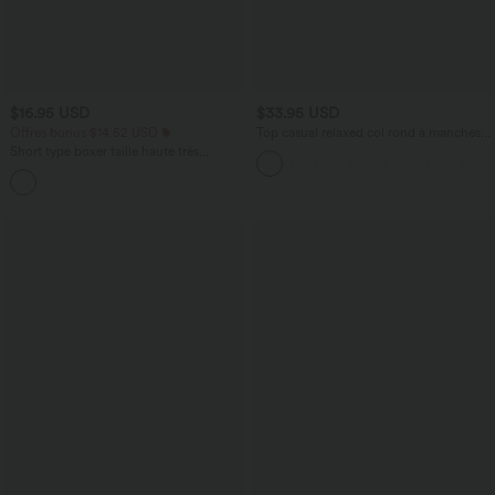
$16.95 USD
$33.95 USD
Offres bonus $14.52 USD
Top casual relaxed col rond à manches
chauve-souris
Short type boxer taille haute très
extensible et doux pour la détente