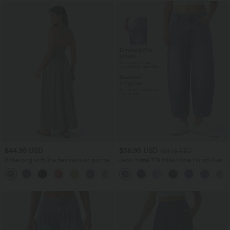
$44.95 USD
$56.95 USD
$61.95 USD
Robe longue fluide fendue avec poches
Jean Barrel 7/8 taille basse Halara Flex™
latérales, dos nu et effet torsadé
avec poches zippées
+8