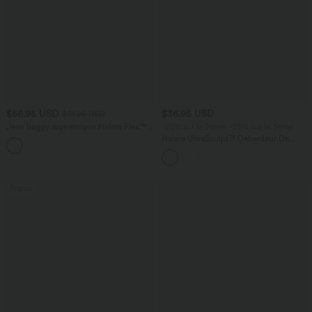
$56.95 USD
$36.95 USD
$61.95 USD
Jean baggy asymétrique Halara Flex™
-20% sur le 2ème, -25% sur le 3ème
taille haute effet délavé avec poches
Halara UltraSculpt™ Débardeur De
Course à Col en U Dos Nu Ourlet
Incurvé Croisé
Promo