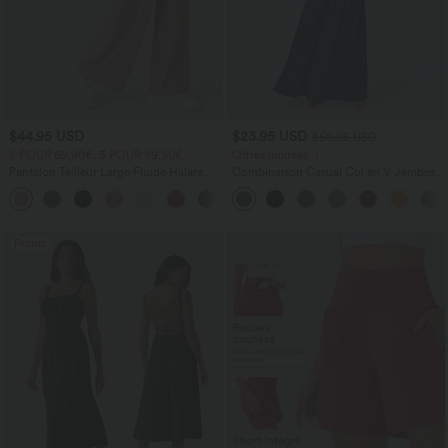
$44.95 USD
$23.95 USD
$50.95 USD
2 POUR 69,90€, 3 POUR 99,90€
Offres limitées ！
Pantalon Tailleur Large Fluide Halara
Combinaison Casual Col en V Jambes
Flex™ Gaufré Taille Haute Poches
Large Plissée Manches Courtes Poche
+21
Latérales
Latérale Gaufrée Fluide
Promo