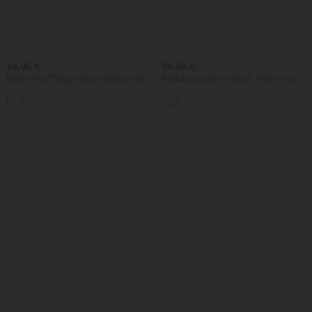
44,95 €
39,95 €
Halara Flex™ Blugi casual spălați, talie
Pantaloni palazzo casual, talie înaltă, cu
înaltă, cu buzunare și croială dreaptă
buzunare, croială largă și vaporoasă,
+3
uni, cu aspect de in
Vânzare