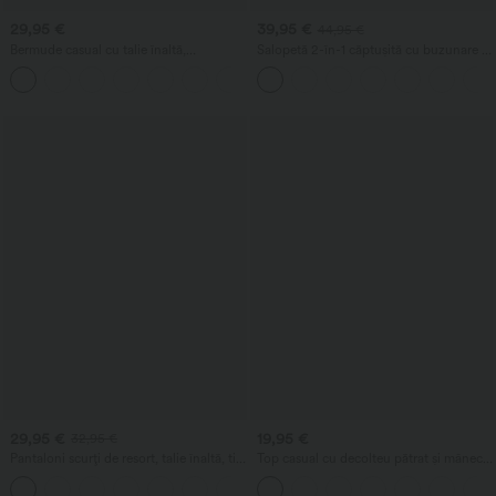
29,95 €
39,95 €
44,95 €
Bermude casual cu talie înaltă,
Salopetă 2-în-1 căptușită cu buzunare -
buzunare, croială largă și aspect de in
Ediția Easy Peezy
29,95 €
19,95 €
32,95 €
Pantaloni scurți de resort, talie înaltă, tiv
Top casual cu decolteu pătrat și mâneci
rulat, aspect de in, 5'' cu buzunare
scurte