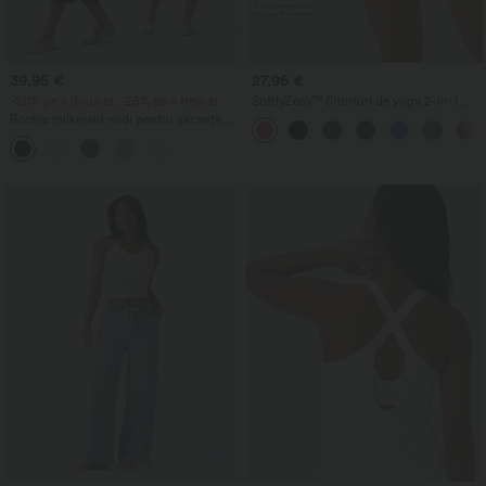
39,95 €
27,95 €
-20% pe a doua zi, -25% pe a treia zi
SoftlyZero™ Shorturi de yoga 2-în-1
InstantCool, vaporoase, cu talie foarte
Rochie milkmaid midi pentru vacanță,
înaltă, 7" cu buzunare
fluidă, fără mâneci, cu decolteu pătrat,
spate decupat cu bretele încrucișate, cu
fronseuri și sutien încorporat