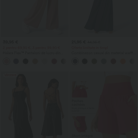
39,95 €
21,95 €
44,95 €
2 pentru 69,90 €, 3 pentru 99,90 €
Oferte limitate în timp!
Halara Flex™ Pantaloni de lucru din
Combinezon casual din material waffle,
țesătură waffle, cu talie înaltă, buzunare
cu decolteu în V, mâneci scurte,
+21
și croială largă
buzunar lateral și croială lejeră cu
picioare largi.
Vânzare