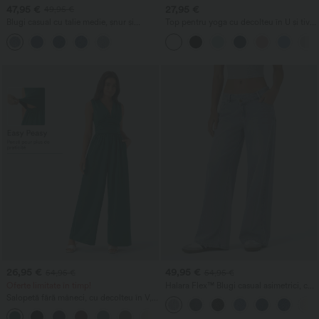
47,95 €
27,95 €
49,95 €
Blugi casual cu talie medie, șnur și
Top pentru yoga cu decolteu în U și tiv
buzunare
curbat, InstantCool - UPF50+
26,95 €
49,95 €
54,95 €
54,95 €
Oferte limitate în timp!
Halara Flex™ Blugi casual asimetrici, cu
talie joasă, buzunare cu fermoar, croială
Salopetă fără mâneci, cu decolteu în V,
lejeră cu picior larg, aspect spălat
cu fronseuri și buzunar - Easy Peezy
+7