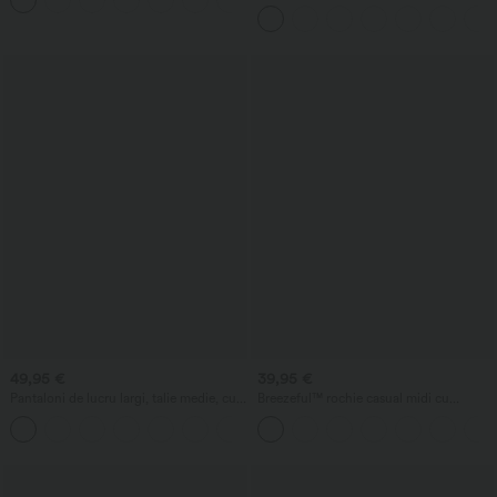
+11
de lucru asimetrici cu talie medie, croială
barrel-leg și buzunare
49,95 €
39,95 €
Pantaloni de lucru largi, talie medie, cu
Breezeful™ rochie casual midi cu
buzunare și croială tip butoi
decolteu în V, mâneci scurte, buzunar,
+3
legătură la spate, uscare rapidă -
lungime mai mare