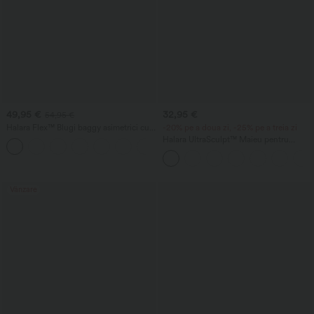
49,95 €
32,95 €
54,95 €
Halara Flex™ Blugi baggy asimetrici cu
-20% pe a doua zi, -25% pe a treia zi
talie înaltă, aspect spălat, casual, cu
Halara UltraSculpt™ Maieu pentru
buzunare
antrenament, cu guler rotund și tiv
curbat
Vânzare