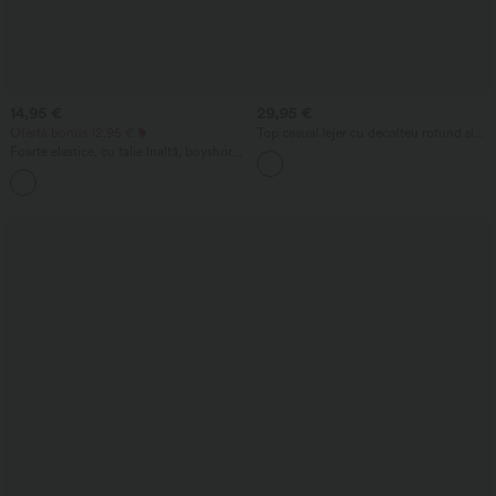
14,95 €
29,95 €
Ofertă bonus 12,95 €
Top casual lejer cu decolteu rotund și
mâneci tip aripă de liliac
Foarte elastice, cu talie înaltă, boyshorts
lounge netede