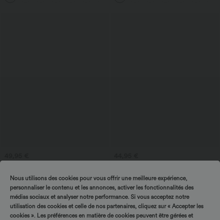
49,95 €
44,95 €
Pantaloni largi din amestec de in, talie
Rochie maxi casual, fluidă, din material
înaltă, cu șnur lateral și buzunare
ribat, cu decolteu tip barcă, bretea
Nous utilisons des cookies pour vous offrir une meilleure expérience,
asimetrică și buzunar fronsat.
personnaliser le contenu et les annonces, activer les fonctionnalités des
médias sociaux et analyser notre performance. Si vous acceptez notre
utilisation des cookies et celle de nos partenaires, cliquez sur « Accepter les
cookies ». Les préférences en matière de cookies peuvent être gérées et