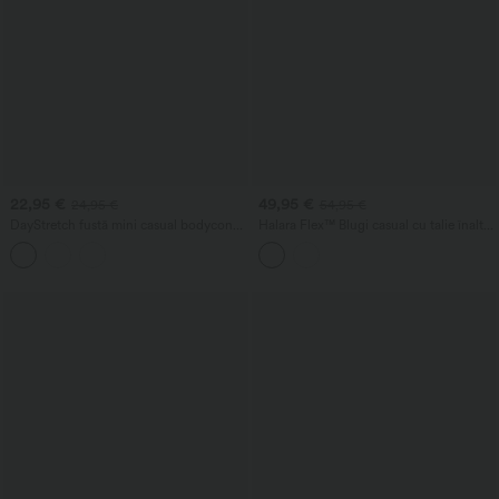
22,95 €
49,95 €
24,95 €
54,95 €
DayStretch fustă mini casual bodycon
Halara Flex™ Blugi casual cu talie înaltă,
2-în-1, cu talie înaltă, plisată și tiv
croială barrel și buzunare
suprapus