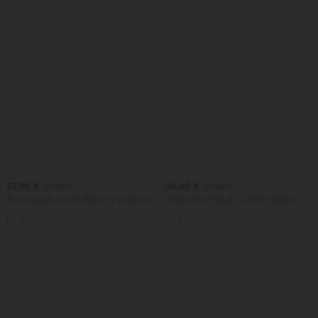
27,95 €
54,95 €
29,95 €
59,95 €
Bluză casual cu decolteu în V și mâneci
Halara Flex™ Blugi cu talie înaltă și
scurte bufante
buzunare, spălați, casual, cu picior larg