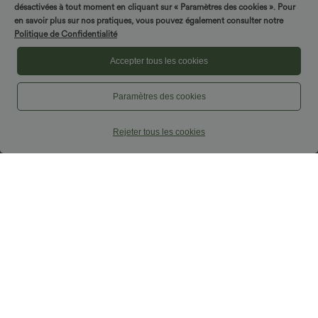
désactivées à tout moment en cliquant sur « Paramètres des cookies ». Pour
en savoir plus sur nos pratiques, vous pouvez également consulter notre
Politique de Confidentialité
Accepter tous les cookies
Paramètres des cookies
Rejeter tous les cookies
29,95 €
32,95 €
34,95 €
Maieu casual cu decolteu pătrat și
Breezeful™ Fustă maxi casual, cu talie
sutien încorporat — cupe B–E
înaltă, croială high-low cu volane, 2-în-
1, lejeră, din material cu uscare rapidă,
croială regular