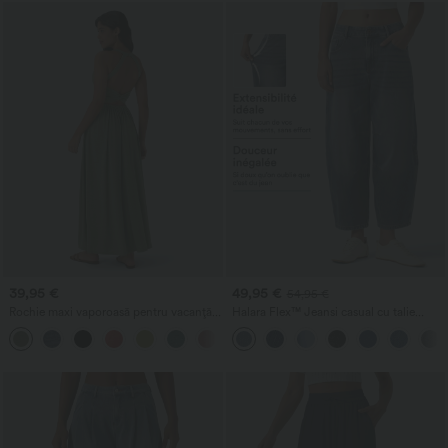
39,95 €
49,95 €
54,95 €
Rochie maxi vaporoasă pentru vacanță,
Halara Flex™ Jeansi casual cu talie
cu spate decupat, detaliu răsucit, șliț și
joasă, buzunare cu fermoar și croială tip
+8
buzunare
butoi