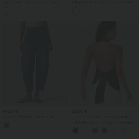
Șort casual cu talie înaltă, cordon și
Salopetă casual fără mâneci, cu spate în
buzunare, din material cu aspect de in
formă de U și buzunare
Vânzare
44,95 €
22,95 €
Halara Flex™ blugi casual cu talie
-20% pe a doua zi, -25% pe a treia zi
medie, croială tip „barrel” și buzunare
Top halter casual, fără spate, cu legături
la spate