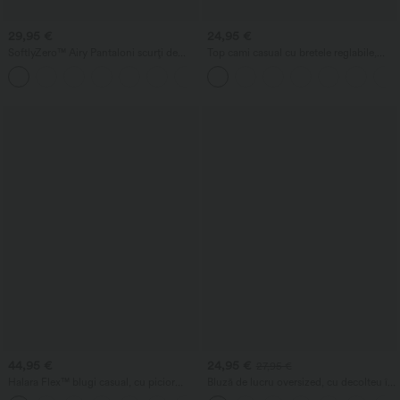
29,95 €
24,95 €
SoftlyZero™ Airy Pantaloni scurți de
Top cami casual cu bretele reglabile,
yoga InstantCool 2-în-1, cu talie foarte
fronseuri și sutien încorporat 2-în-1
+10
înaltă, 9" cu buzunare
44,95 €
24,95 €
27,95 €
Halara Flex™ blugi casual, cu picior
Bluză de lucru oversized, cu decolteu în
drept, talie înaltă cu detaliu crossover și
V și mâneci scurte, rezistentă la șifonare