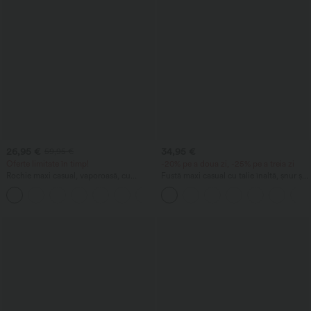
26,95 €
34,95 €
59,95 €
Oferte limitate în timp!
-20% pe a doua zi, -25% pe a treia zi
Rochie maxi casual, vaporoasă, cu
Fustă maxi casual cu talie înaltă, șnur și
sutien încorporat și buzunare (DD-F)
aspect de in