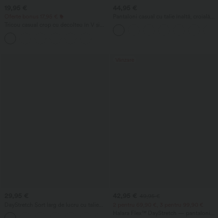
19,95 €
44,95 €
Oferte bonus 17,95 €
Pantaloni casual cu talie înaltă, croială
dreaptă, aspect de in, cu buzunare
Tricou casual crop cu decolteu în V și
mâneci scurte
Vânzare
29,95 €
42,95 €
49,95 €
DayStretch Șort larg de lucru cu talie
2 pentru 69,90 €, 3 pentru 99,90 €
înaltă, 4'' și buzunare
Halara Flex™ DayStretch — pantaloni