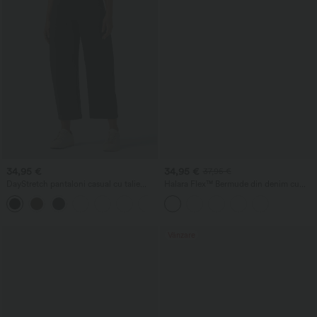
34,95 €
34,95 €
37,95 €
DayStretch pantaloni casual cu talie
Halara Flex™ Bermude din denim cu
înaltă, croială barrel-leg și buzunare
brâu încrucișat, talie înaltă, efect de
+5
modelare a abdomenului, casual și largi,
cu buzunare
Vânzare