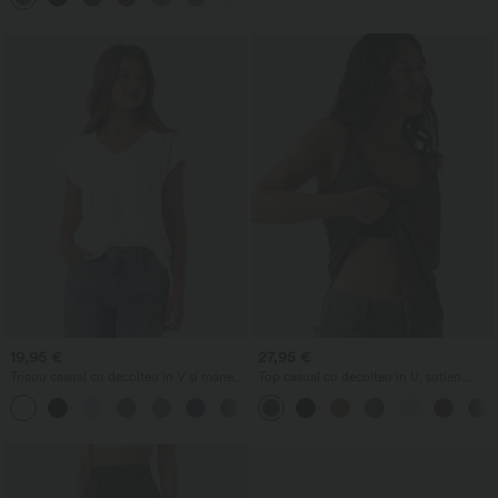
19,95 €
27,95 €
Tricou casual cu decolteu în V și mâneci
Top casual cu decolteu în U, sutien
scurte
încorporat și croială lejeră
+9