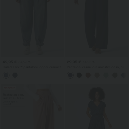
49,95 €
29,95 €
54,95 €
34,95 €
Halara Flex™ pantaloni jogger casual tip
Pantaloni casual din amestec de in, cu
balon din denim, cu talie medie și
talie înaltă, cu șnur la talie, picior larg și
buzunare
buzunare
Vânzare