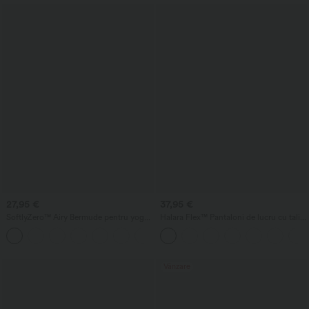
27,95 €
37,95 €
SoftlyZero™ Airy Bermude pentru yoga,
Halara Flex™ Pantaloni de lucru cu talie
cu talie înaltă, buzunare și tehnologie
înaltă, buzunar pe partea din spate și
+16
InstantCool
ușoară evazare
Vânzare