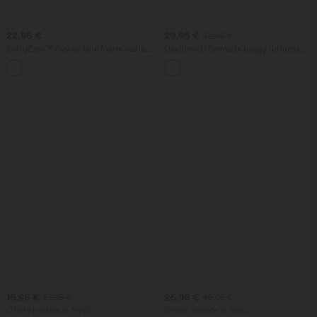
22,95 €
29,95 €
32,95 €
SoftlyZero™ Airy cu talie foarte înaltă,
DayStretch Bermude baggy de lucru,
2-în-1, șorturi de yoga InstantCool 5'' cu
talie înaltă, 7'' cu buzunare
+20
buzunare - lungime mai mare
16,95 €
26,95 €
27,95 €
49,95 €
Oferte limitate în timp!
Oferte limitate în timp!