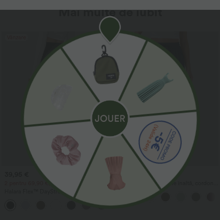
Mai multe de iubit
Vânzare
39,95 €
37,95 €
2 pentru 69,90 €, 3 pentru 99,90 €
Pantaloni casual cu talie înaltă, cordon,
buzunare, croială largă, lejeri, cu aspect
Halara Flex™ DayStretch — pantaloni
de in
de lucru cu talie înaltă, buzunare și
+23
croială dreaptă