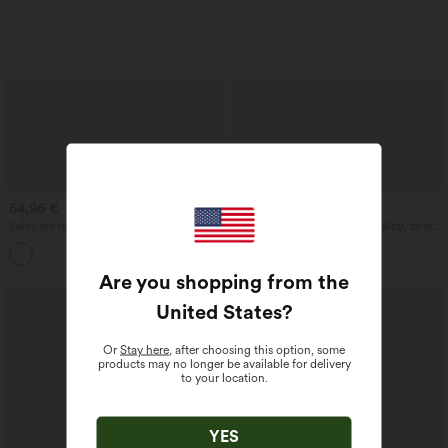
54,95 €
44,95 €
Salopetă de tip resort cu imprimeu cu
Halara Flex™ Blugi casual spălați, talie
buline, cu gât halter, fără mâneci și spate
înaltă, cu buzunare, lejeri, cu picior larg
decupat, cu sutien încorporat și
buzunare — Easy Peezy
Are you shopping from the
United States
?
Or
Stay here
, after choosing this option, some
products may no longer be available for delivery
to your location.
YES