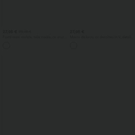
27,95 €
27,95 €
29,95 €
Fustă maxi mulată, talie medie, cu șnur
Maiou de lucru cu decolteu în V, detaliu
în față, fronsată, imprimeu floral/dungi
fronsat și sutien încorporat