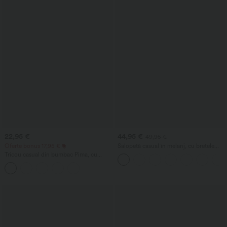
22,95 €
44,95 €
49,95 €
Oferte bonus 17,95 €
Salopetă casual în melanj, cu bretele
reglabile, fronsată, cu picioare evazate și
Tricou casual din bumbac Pima, cu
buzunare - Easy Peezy
mâneci scurte și decolteu tip barcă