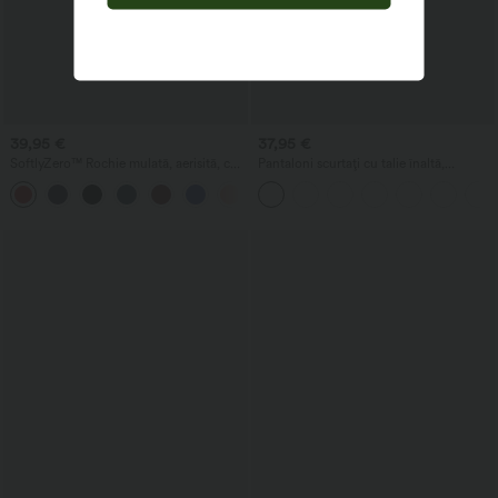
39,95 €
37,95 €
SoftlyZero™ Rochie mulată, aerisită, cu
Pantaloni scurtați cu talie înaltă,
croi încrucișat, fronsuri și șireturi, cu
buzunar cu fermoar și aspect de in
+1
senzație răcoroasă - UPF50+