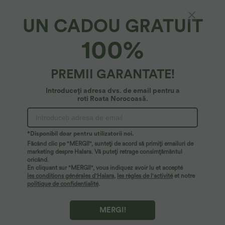
UN CADOU GRATUIT
100%
PREMII GARANTATE!
Introduceți adresa dvs. de email pentru a
roti Roata Norocoasă.
Ups!
Nu putem găsi pagina pe care o cauți.
*Disponibil doar pentru utilizatorii noi.
Făcând clic pe "MERGI!", sunteți de acord să primiți emailuri de
marketing despre Halara. Vă puteți retrage consimțământul
oricând.
Cumpără mai mult
En cliquant sur "MERGI!", vous indiquez avoir lu et accepté
les conditions générales d'Halara
,
les règles de l'activité
et notre
politique de confidentialité
.
MERGI!