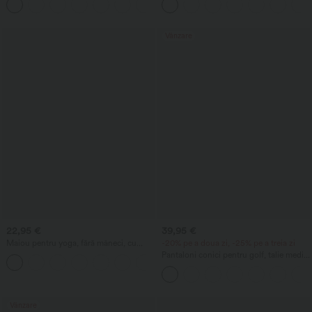
+1
efect modelator pentru abdomen, cu
buzunare.
Vânzare
22,95 €
39,95 €
Maiou pentru yoga, fără mâneci, cu
-20% pe a doua zi, -25% pe a treia zi
decolteu rotund și drapaj, material cu
Pantaloni conici pentru golf, talie medie,
+16
senzație răcoritoare - UPF50+
cu cordon, tiv curbat, din material cu
uscare rapidă, cu buzunare - UPF 40+
Vânzare