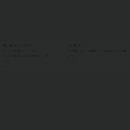
26,95 €
37,95 €
54,95 €
Oferte limitate în timp!
Rochie casual midi cu decolteu rotund,
sutien încorporat, fără mâneci și tiv cu
Salopetă de lucru fără mâneci, cu
volane
decolteu bateau, legături laterale,
+8
material în dungi cu senzație răcoroasă
și buzunare — Ediția Easy Peezy