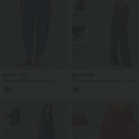
$50.95 USD
$61.95 USD
Halara Flex™ Jean barrel coupe
Combinaison de vacances à pois, dos
tonneau taille mi-haute avec poches
nu halter, coussinets amovibles, poches
et accès facile Easy Peasy