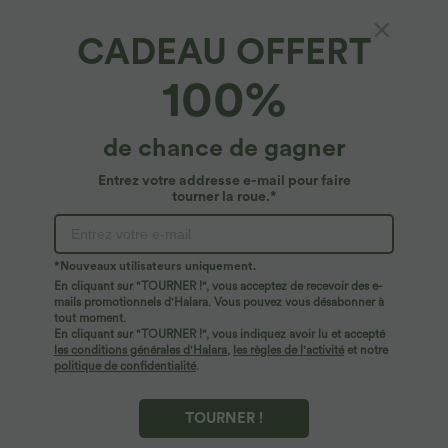
CADEAU OFFERT
100%
de chance de gagner
Entrez votre addresse e-mail pour faire
tourner la roue.*
Oops!
Nous ne semblons pas pouvoir trouver la page que
*Nouveaux utilisateurs uniquement.
vous recherchez.
En cliquant sur "TOURNER !", vous acceptez de recevoir des e-
mails promotionnels d'Halara. Vous pouvez vous désabonner à
tout moment.
Acheter plus
En cliquant sur "TOURNER !", vous indiquez avoir lu et accepté
les conditions générales d'Halara
,
les règles de l'activité
et notre
politique de confidentialité
.
TOURNER !