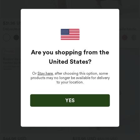
$31.95 USD
$39.95 USD
Débardeur yoga dos nu col U avec
Pantalon barrel DayStretch taille haute
bretelles croisées, ourlet arrondi et effet
avec poches
frais InstantCool, protection solaire
UPF50+
Are you shopping from the
Promo
United States
?
Or
Stay here
, after choosing this option, some
products may no longer be available for delivery
to your location.
YES
$44.95 USD
$23.95 USD
$50.95 USD