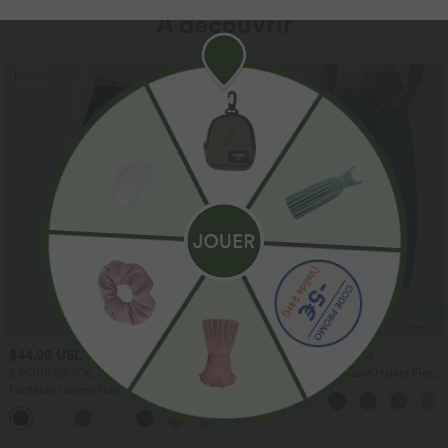
À découvrir
Promo
$44.95 USD
$56.95 USD
$61.95 USD
2 POUR 69,90€, 3 POUR 99,90€
Jean Barrel 7/8 taille basse Halara Flex™
avec poches zippées
Pantalon tailleur Halara Flex™
DayStretch coupe droite taille haute
+23
avec poches