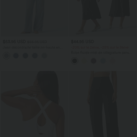
$53.95 USD
$44.95 USD
$56.95 USD
Jean décontracté taille mi-haute en
-20% sur le 2ème, -25% sur le 3ème
lyocell drapé avec cordon de serrage et
Robe fluide midi de villégiature sans
poches
manches, encolure carrée, dos nu croisé,
fronces et soutien-gorge intégré