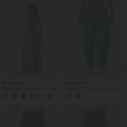
$44.95 USD
$56.95 USD
$61.95 USD
Robe longue fluide fendue avec poches
Halara Flex™ Jogging barrel en denim
latérales, dos nu et effet torsadé
taille mi-haute avec poches
+8