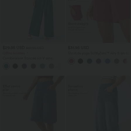
$29.95 USD
$31.95 USD
$61.95 USD
Offres limitées ！
Short de yoga SoftlyZero™ Airy 2-en-1
taille très haute avec poches et effet frais
Combinaison froncée col V sans
InstantCool 17,5 cm
manches avec poches - Easy Peasy
+7