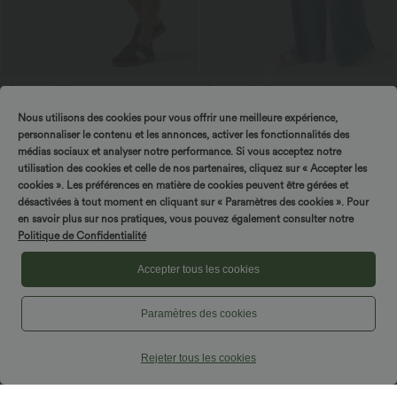
$39.95 USD
$50.95 USD
$42.95 USD
Short en jean ample Halara Flex™ taille
Halara Flex™ Jean Large Casual Taille
Nous utilisons des cookies pour vous offrir une meilleure expérience,
haute croisé gainant décontracté avec
Haute Poches Multiples Tricot
poches
Extensible Délavé
personnaliser le contenu et les annonces, activer les fonctionnalités des
médias sociaux et analyser notre performance. Si vous acceptez notre
utilisation des cookies et celle de nos partenaires, cliquez sur « Accepter les
Promo
cookies ». Les préférences en matière de cookies peuvent être gérées et
désactivées à tout moment en cliquant sur « Paramètres des cookies ». Pour
en savoir plus sur nos pratiques, vous pouvez également consulter notre
Politique de Confidentialité
Accepter tous les cookies
Paramètres des cookies
Rejeter tous les cookies