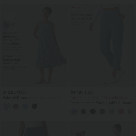
Promo
$42.95 USD
$44.95 USD
Robe midi sans manches à encolure
-20% sur le 2ème, -25% sur le 3ème
arrondie avec coussinets amovibles et
Pantalon de golf fuselé, taille mi-haute,
ourlet à volants
cordon, ourlet courbé, séchage rapide,
avec poches—UPF40+