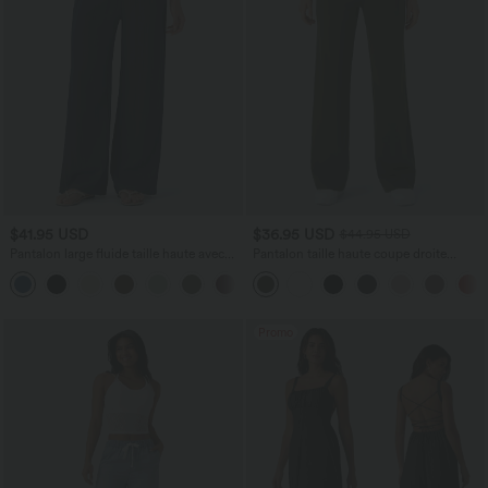
$41.95 USD
$36.95 USD
$44.95 USD
Pantalon large fluide taille haute avec
Pantalon taille haute coupe droite
cordon de serrage, poches latérales et
DayStretch avec poches
+15
aspect lin
Promo