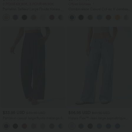
2 POUR 69,90€, 3 POUR 99,90€
Offres limitées ！
Pantalon Tailleur Large Fluide Halara
Combinaison Casual Col en V Jambes
Flex™ Gaufré Taille Haute Poches
Large Plissée Manches Courtes Poche
+21
Latérales
Latérale Gaufrée Fluide
$33.95 USD
$56.95 USD
$39.95 USD
$61.95 USD
Pantalon casual large fluide mélange lin
Halara Flex™ Jean large asymétrique
taille haute avec cordon de serrage et
taille basse avec bouton, fermeture
+5
poches
éclair et poches multiples, délavé et
extensible en maille