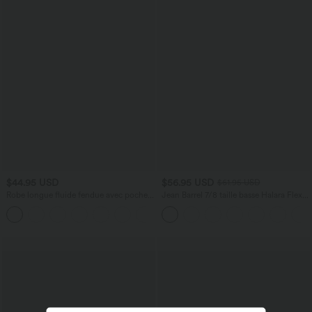
$44.95 USD
$56.95 USD
$61.95 USD
Robe longue fluide fendue avec poches
Jean Barrel 7/8 taille basse Halara Flex™
latérales, dos nu et effet torsadé
avec poches zippées
+8