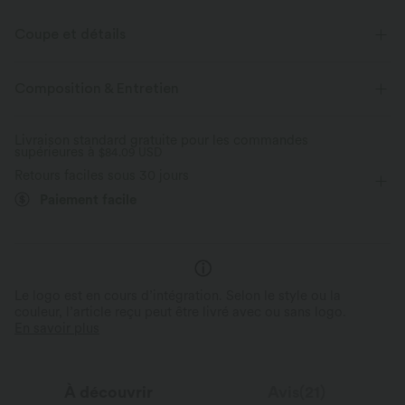
Coupe et détails
Pour : la détente et les activités décontractées
Composition & Entretien
Gainant sans couture
Taille plate
Enfilable
7,5 cm
Livraison standard gratuite pour les commandes
supérieures à
Taille basse
$84.09 USD
Ajusté
Élasticité quatre directions
Retours faciles sous 30 jours
Paiement facile
Le logo est en cours d’intégration. Selon le style ou la
couleur, l’article reçu peut être livré avec ou sans logo.
En savoir plus
À découvrir
Avis(21)