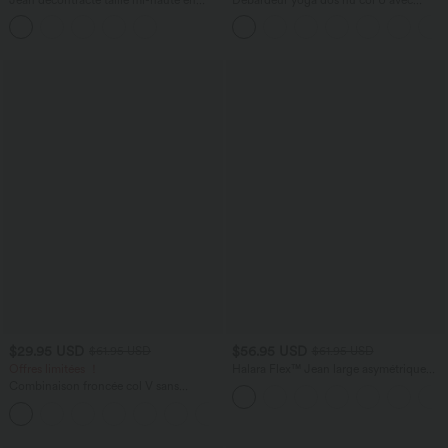
lyocell drapé avec cordon de serrage et
bretelles croisées, ourlet arrondi et effet
poches
frais InstantCool, protection solaire
UPF50+
$29.95 USD
$56.95 USD
$61.95 USD
$61.95 USD
Offres limitées ！
Halara Flex™ Jean large asymétrique
taille basse avec bouton, fermeture
Combinaison froncée col V sans
éclair et poches multiples, délavé et
manches avec poches - Easy Peasy
extensible en maille
+7