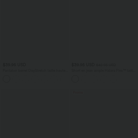
$39.95 USD
$39.95 USD
$42.95 USD
Pantalon barrel DayStretch taille haute
Short en jean ample Halara Flex™ taille
avec poches
haute croisé gainant décontracté avec
+5
poches
Promo