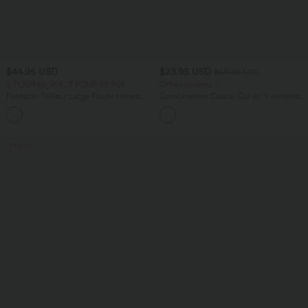
$44.95 USD
$23.95 USD
$50.95 USD
2 POUR 69,90€, 3 POUR 99,90€
Offres limitées ！
Pantalon Tailleur Large Fluide Halara
Combinaison Casual Col en V Jambes
Flex™ Gaufré Taille Haute Poches
Large Plissée Manches Courtes Poche
+21
Latérales
Latérale Gaufrée Fluide
Promo