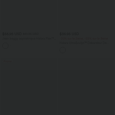
$56.95 USD
$36.95 USD
$61.95 USD
Jean baggy asymétrique Halara Flex™
-20% sur le 2ème, -25% sur le 3ème
taille haute effet délavé avec poches
Halara UltraSculpt™ Débardeur De
Course à Col en U Dos Nu Ourlet
Incurvé Croisé
Promo