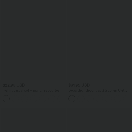
$22.95 USD
$31.95 USD
T-shirt casual col V manches courtes
Débardeur décontracté à col en U et
brassière intégrée
+9