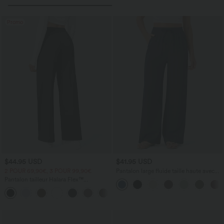
Promo
$44.95 USD
$41.95 USD
2 POUR 69,90€, 3 POUR 99,90€
Pantalon large fluide taille haute avec
cordon de serrage, poches latérales et
Pantalon tailleur Halara Flex™
aspect lin
DayStretch coupe droite taille haute
+23
avec poches