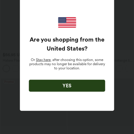
Are you shopping from the
United States
?
$56.95 USD
$33.95 USD
$61.95 USD
$39.95 USD
Or
Stay here
, after choosing this option, some
Halara Flex™ Jogging barrel en denim
Pantalon casual large fluide mélange lin
products may no longer be available for delivery
taille mi-haute avec poches
taille haute avec cordon de serrage et
to your location.
poches
Promo
YES