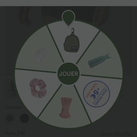
Couleur
Major Brown
Taille
(FR)
Guide des tailles