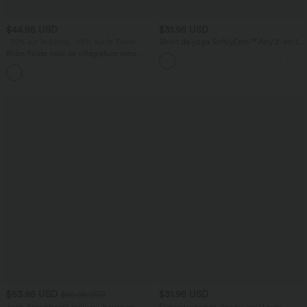
$44.95 USD
$31.95 USD
-20% sur le 2ème, -25% sur le 3ème
Short de yoga SoftlyZero™ Airy 2-en-1
taille très haute avec poches et effet frais
Robe fluide midi de villégiature sans
InstantCool 17,5 cm
manches, encolure carrée, dos nu croisé,
fronces et soutien-gorge intégré
$53.95 USD
$31.95 USD
$56.95 USD
Jean décontracté taille mi-haute en
Débardeur yoga dos nu col U avec