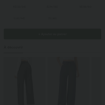
XS
(
32/34
)
S
(
34/36
)
M
(
38/40
)
L
(
42/44
)
XL
(
46
)
+ Ajouter au panier
À découvrir