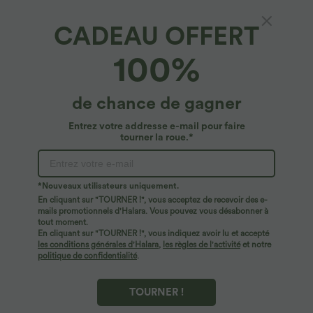
CADEAU OFFERT
Short d'intérieur lisse taille basse sans couture
100%
OneForm Seamless Flow
4.8
(
21
)
de chance de gagner
$20.95 USD
Entrez votre addresse e-mail pour faire
tourner la roue.*
*Nouveaux utilisateurs uniquement.
En cliquant sur "TOURNER !", vous acceptez de recevoir des e-
mails promotionnels d'Halara. Vous pouvez vous désabonner à
tout moment.
En cliquant sur "TOURNER !", vous indiquez avoir lu et accepté
les conditions générales d'Halara
,
les règles de l'activité
et notre
politique de confidentialité
.
TOURNER !