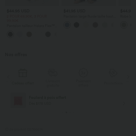
$44.95 USD
$41.95 USD
$44.95
2 POUR 69,90€, 3 POUR
Pantalon large fluide taille haute
Robe long
99,90€
avec cordon de serrage, poches
poches lat
latérales et aspect lin
torsadé
Pantalon tailleur Halara Flex™
DayStretch coupe droite taille
+23
haute avec poches
Nos offres
Livraison
Paiement
s
Cadeau offert
Promotions
Ca
gratuite
différé
Foulard à pois offert
Dès $178 USD
ID de produit 02766614