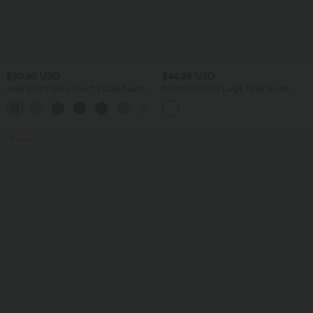
$50.95 USD
$44.95 USD
Jean droit Halara Flex™ à taille haute,
Pantalon Fluide Large Taille Haute
poches multiples, effet délavé et tissu
Poches Latérales Palazzo Solide Casual
+3
extensible
Linen-Feel
Promo