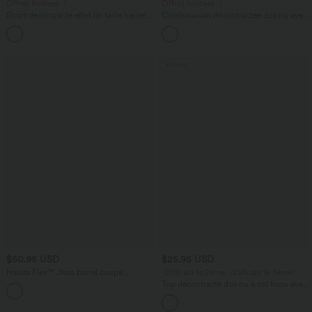
Offres limitées ！
Offres limitées ！
Short décontracté effet lin taille haute
Combinaison décontractée dos nu avec
avec cordon de serrage et poches
poches latérales
latérales
Promo
$50.95 USD
$25.95 USD
Halara Flex™ Jean barrel coupe
-20% sur le 2ème, -25% sur le 3ème
tonneau taille mi-haute avec poches
Top décontracté dos nu à col licou avec
lien dans le dos