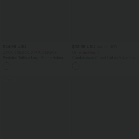
$44.95 USD
$23.95 USD
$50.95 USD
2 POUR 69,90€, 3 POUR 99,90€
Offres limitées ！
Pantalon Tailleur Large Fluide Halara
Combinaison Casual Col en V Jambes
Flex™ Gaufré Taille Haute Poches
Large Plissée Manches Courtes Poche
+21
Latérales
Latérale Gaufrée Fluide
Promo