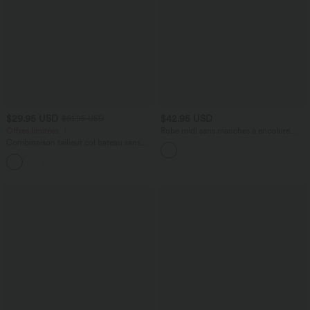
$29.95 USD
$42.95 USD
$61.95 USD
Offres limitées ！
Robe midi sans manches à encolure
arrondie avec coussinets amovibles et
Combinaison tailleur col bateau sans
ourlet à volants
manches à rayures et nœuds sur les
+8
côtés effet frais InstantCool avec
poches, accès facile Easy Peasy