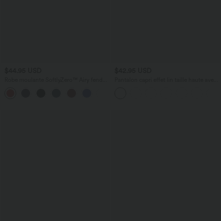
$44.95 USD
$42.95 USD
Robe moulante SoftlyZero™ Airy fendue
Pantalon capri effet lin taille haute avec
à effet frais InstantCool, brassière
poches zippées
+1
intégrée, dos nu croisé à lacets,
légèrement plissée pour invitée de
mariage et demoiselle d'honneur