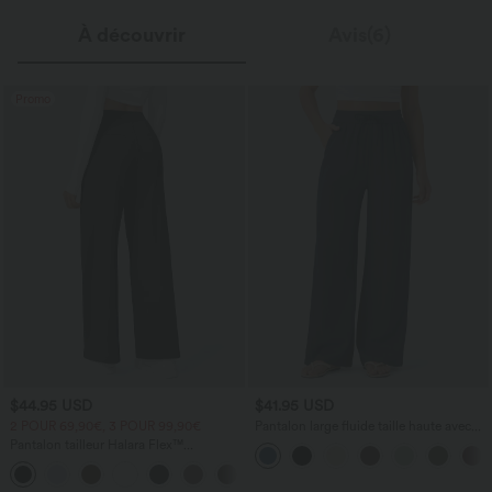
À découvrir
Avis(6)
Promo
$44.95 USD
$41.95 USD
2 POUR 69,90€, 3 POUR 99,90€
Pantalon large fluide taille haute avec
cordon de serrage, poches latérales et
Pantalon tailleur Halara Flex™
aspect lin
DayStretch coupe droite taille haute
+23
avec poches