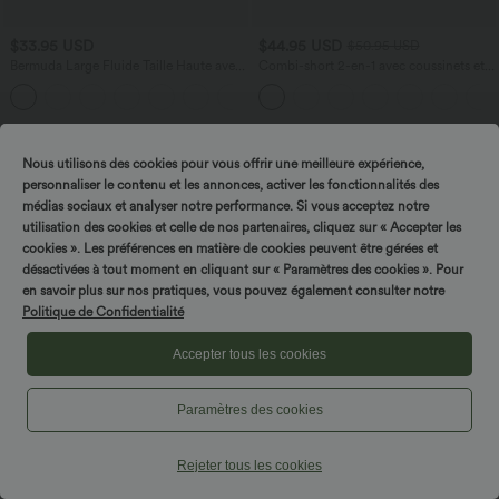
$33.95 USD
$44.95 USD
$50.95 USD
Bermuda Large Fluide Taille Haute avec
Combi-short 2-en-1 avec coussinets et
Plis et Poches Latérales en Lin
poches - Édition Easy Peasy
Synthétique
Nous utilisons des cookies pour vous offrir une meilleure expérience,
personnaliser le contenu et les annonces, activer les fonctionnalités des
médias sociaux et analyser notre performance. Si vous acceptez notre
utilisation des cookies et celle de nos partenaires, cliquez sur « Accepter les
cookies ». Les préférences en matière de cookies peuvent être gérées et
désactivées à tout moment en cliquant sur « Paramètres des cookies ». Pour
en savoir plus sur nos pratiques, vous pouvez également consulter notre
Politique de Confidentialité
Accepter tous les cookies
Paramètres des cookies
$33.95 USD
$22.95 USD
$36.95 USD
Rejeter tous les cookies
Short resort 12,5 cm taille haute effet lin
Haut casual col carré manches courtes
avec ourlet roulotté et poches