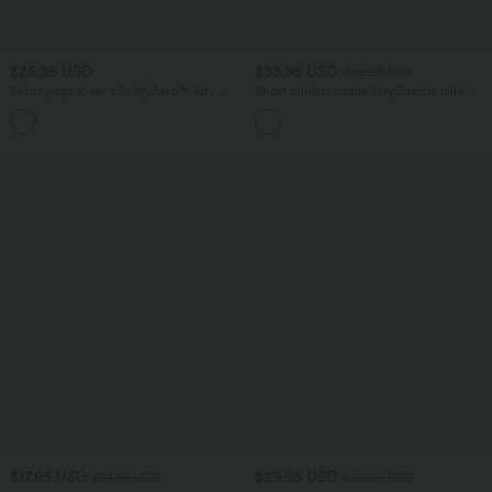
$25.95 USD
$33.95 USD
$36.95 USD
Short yoga 2-en-1 SoftlyZero™ Airy
Short tailleur ample DayStretch taille
effet frais InstantCool taille très haute
haute 17,5 cm avec poches
+20
12,5 cm avec poches, longueur allongée
$17.95 USD
$29.95 USD
$31.95 USD
$56.95 USD