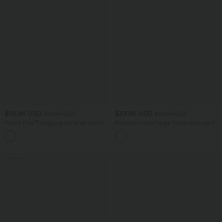
$56.95 USD
$33.95 USD
$61.95 USD
$39.95 USD
Halara Flex™ Jogging barrel en denim
Pantalon casual large fluide mélange lin
taille mi-haute avec poches
taille haute avec cordon de serrage et
poches
Promo