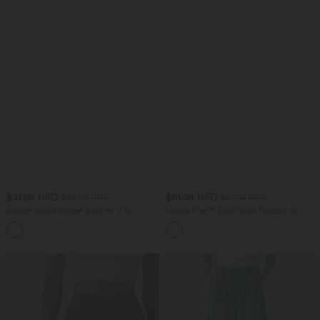
$31.95 USD
$61.95 USD
$33.95 USD
$67.95 USD
Blouse décontractée à col en V et
Halara Flex™ Jean large Palazzo et
manches courtes bouffantes
Taille Haute avec Poches Avant en Tricot
Extensible Lavé