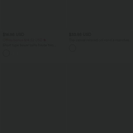
$16.95 USD
$33.95 USD
Offres bonus $14.52 USD
Top casual relaxed col rond à manches
chauve-souris
Short type boxer taille haute très
extensible et doux pour la détente