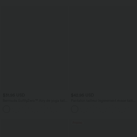
$31.95 USD
$42.95 USD
Bermuda SoftlyZero™ Airy de yoga taille
Pantalon tailleur légèrement évasé taille
haute avec poches multiples et effet
haute avec poches arrière Halara Flex™
+16
frais InstantCool
Promo