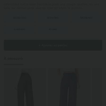
Choisissez votre taille habituelle pour une coupe ajustée, ou une
taille au-dessus pour plus de confort toute la journée.
XS
(
32/34
)
S
(
34/36
)
M
(
38/40
)
L
(
42/44
)
XL
(
46
)
+ Ajouter au panier
À découvrir