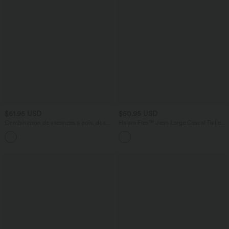
$61.95 USD
$50.95 USD
Combinaison de vacances à pois, dos
Halara Flex™ Jean Large Casual Taille
nu halter, coussinets amovibles, poches
Haute Poches Multiples Tricot
et accès facile Easy Peasy
Extensible Délavé