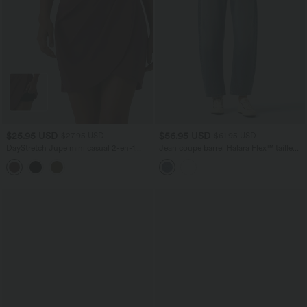
$25.95 USD
$56.95 USD
$27.95 USD
$61.95 USD
DayStretch Jupe mini casual 2-en-1
Jean coupe barrel Halara Flex™ taille
bodycon plissée croisée taille haute
haute avec poches