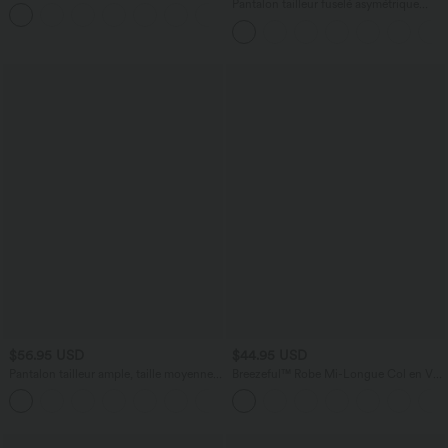
DayStretch avec poches
Pantalon tailleur fuselé asymétrique
+11
taille moyenne Halara Flex™ DayStretch
avec poches
$56.95 USD
$44.95 USD
Pantalon tailleur ample, taille moyenne,
Breezeful™ Robe Mi-Longue Col en V
coupe barrel, à poches
Manches Courtes Poche Latérale Nouée
+3
au Dos Séchage Rapide