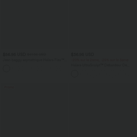
$56.95 USD
$36.95 USD
$61.95 USD
Jean baggy asymétrique Halara Flex™
-20% sur le 2ème, -25% sur le 3ème
taille haute effet délavé avec poches
Halara UltraSculpt™ Débardeur De
Course à Col en U Dos Nu Ourlet
Incurvé Croisé
Promo