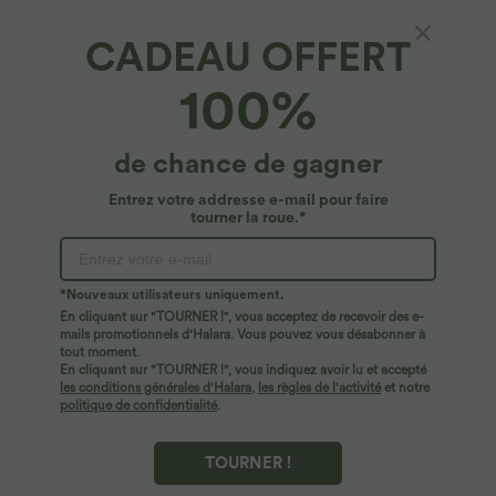
CADEAU OFFERT
Shorty d'intérieur gainant taille haute sans
100%
couture OneForm Seamless Flow
4.8
(
6
)
de chance de gagner
$22.95 USD
Entrez votre addresse e-mail pour faire
tourner la roue.*
*Nouveaux utilisateurs uniquement.
En cliquant sur "TOURNER !", vous acceptez de recevoir des e-
mails promotionnels d'Halara. Vous pouvez vous désabonner à
tout moment.
En cliquant sur "TOURNER !", vous indiquez avoir lu et accepté
les conditions générales d'Halara
,
les règles de l'activité
et notre
politique de confidentialité
.
TOURNER !