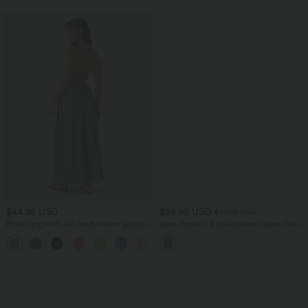
$44.95 USD
$56.95 USD
$61.95 USD
Robe longue fluide fendue avec poches
Jean Barrel 7/8 taille basse Halara Flex™
latérales, dos nu et effet torsadé
avec poches zippées
+8