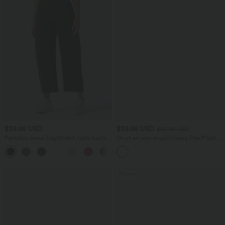
$39.95 USD
$39.95 USD
$42.95 USD
Pantalon barrel DayStretch taille haute
Short en jean ample Halara Flex™ taille
avec poches
haute croisé gainant décontracté avec
+5
poches
Promo