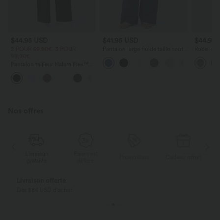
$44.95 USD
$41.95 USD
$44.95
2 POUR 69,90€, 3 POUR
Pantalon large fluide taille haute
Robe long
99,90€
avec cordon de serrage, poches
poches lat
latérales et aspect lin
torsadé
Pantalon tailleur Halara Flex™
DayStretch coupe droite taille
+23
haute avec poches
Nos offres
Livraison
Paiement
ert
Promotions
Cadeau offert
gratuite
différé
Livraison offerte
Dès $84 USD d'achat