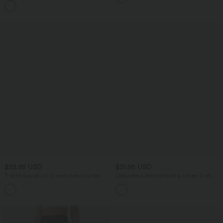
extensible en maille
+7
$22.95 USD
$31.95 USD
T-shirt casual col V manches courtes
Débardeur décontracté à col en U et
brassière intégrée
+9