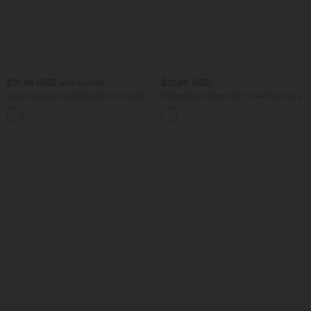
$31.95 USD
$31.95 USD
$33.95 USD
Jupe longue moulante taille mi-haute
Débardeur tailleur col V avec fronces et
avec nœud devant et fronces imprimé
brassière intégrée
floral/à rayures