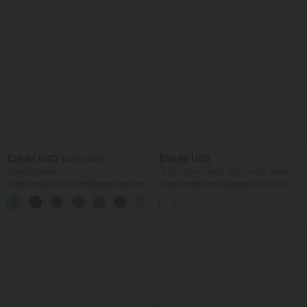
$29.95 USD
$39.95 USD
$67.95 USD
Offres limitées ！
-20% sur le 2ème, -25% sur le 3ème
Robe longue fluide sans manches avec
Jupe longue casual aspect lin taille
brassière intégrée (Bonnets E-G) et
haute avec cordon de serrage
poches