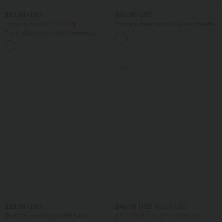
$22.95 USD
$50.95 USD
Offres bonus $20.13 USD
Pantalon taille haute coupe droite effet
lin avec poches
T-shirt décontracté col V manches
courtes coupe courte
Promo
$33.95 USD
$48.95 USD
$56.95 USD
Short de travail large taille haute
2 POUR 69,90€, 3 POUR 99,90€