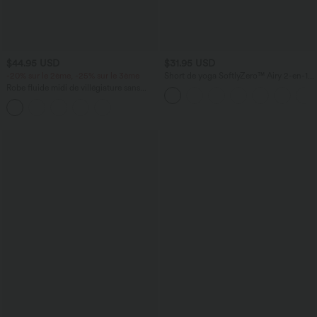
$44.95 USD
$31.95 USD
-20% sur le 2ème, -25% sur le 3ème
Short de yoga SoftlyZero™ Airy 2-en-1
taille très haute avec poches et effet frais
Robe fluide midi de villégiature sans
InstantCool 17,5 cm
manches, encolure carrée, dos nu croisé,
fronces et soutien-gorge intégré