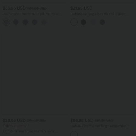
$53.95 USD
$31.95 USD
$56.95 USD
Jean décontracté taille mi-haute en
Débardeur yoga dos nu col U avec
lyocell drapé avec cordon de serrage et
bretelles croisées, ourlet arrondi et effet
poches
frais InstantCool, protection solaire
UPF50+
$29.95 USD
$56.95 USD
$61.95 USD
$61.95 USD
Offres limitées ！
Halara Flex™ Jean large asymétrique
taille basse avec bouton, fermeture
Combinaison froncée col V sans
éclair et poches multiples, délavé et
manches avec poches - Easy Peasy