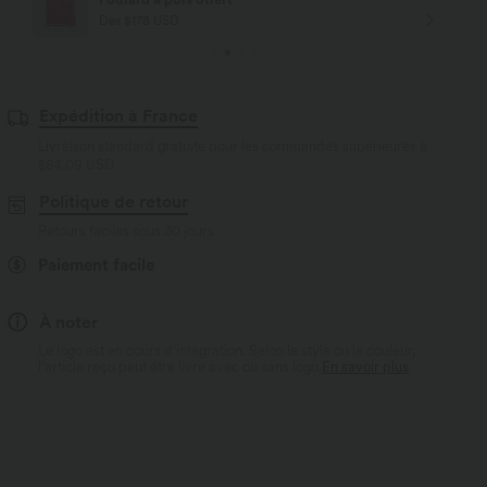
Dès $178 USD
Expédition à France
Livraison standard gratuite pour les commandes supérieures à
$84.09 USD
Politique de retour
Retours faciles sous 30 jours
Paiement facile
À noter
Le logo est en cours d’intégration. Selon le style ou la couleur,
l’article reçu peut être livré avec ou sans logo.
En savoir plus