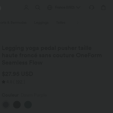
France
(
USD
)
orts & Bermudas
Leggings
Tailles
Activités / Utilités
Ti
Legging yoga pedal pusher taille
haute froncé sans couture OneForm
Seamless Flow
$27.95 USD
4.8
(
192
)
Couleur
Dawn Purple