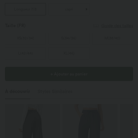
Longueur 7/8
capri
Taille
(FR)
Guide des tailles
XS
(
32/34
)
S
(
34/36
)
M
(
38/40
)
L
(
42/44
)
XL
(
46
)
+ Ajouter au panier
À découvrir
Styles Similaires