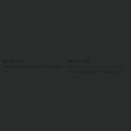
$27.95 USD
$36.95 USD
Caraco décontracté 2-en-1 froncé avec
-20% sur le 2ème, -25% sur le 3ème
brassière intégrée bretelles réglables
Halara UltraSculpt™ Débardeur De
Course à Col en U Dos Nu Ourlet
Incurvé Croisé