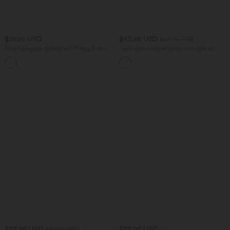
$31.95 USD
$53.95 USD
$56.95 USD
Short de yoga SoftlyZero™ Airy 2-en-1
Jean décontracté taille mi-haute en
taille très haute avec poches et effet frais
lyocell drapé avec cordon de serrage et
+23
InstantCool 17,5 cm
poches
$33.95 USD
$22.95 USD
$39.95 USD