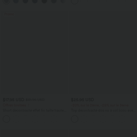
+2
Extensible Délavé
Promo
$17.95 USD
$25.95 USD
$31.95 USD
Offres limitées ！
-20% sur le 2ème, -25% sur le 3ème
Short décontracté effet lin taille haute
Top décontracté dos nu à col licou avec
avec cordon de serrage et poches
lien dans le dos
latérales