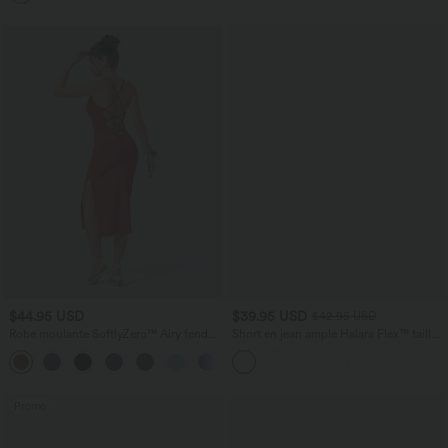
$44.95 USD
$39.95 USD
$42.95 USD
Robe moulante SoftlyZero™ Airy fendue
Short en jean ample Halara Flex™ taille
à effet frais InstantCool, brassière
haute croisé gainant décontracté avec
+1
intégrée, dos nu croisé à lacets,
poches
légèrement plissée pour invitée de
mariage et demoiselle d'honneur
Promo