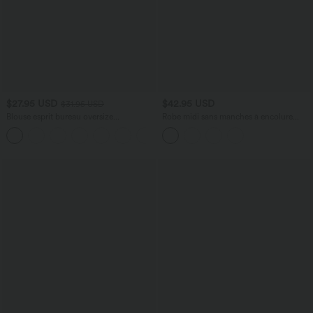
$27.95 USD
$42.95 USD
$31.95 USD
Blouse esprit bureau oversize
Robe midi sans manches à encolure
défroissage facile, col V et manches
arrondie avec coussinets amovibles et
+1
courtes
ourlet à volants