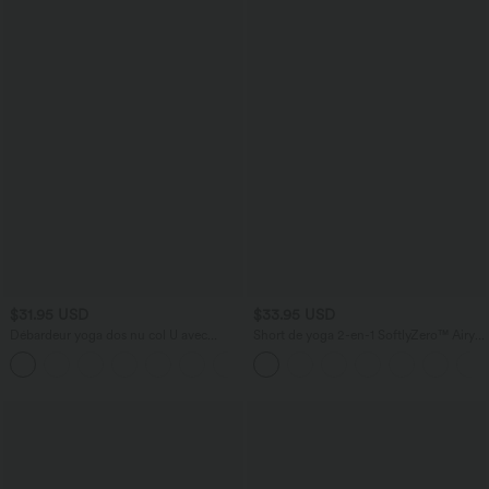
$31.95 USD
$33.95 USD
Débardeur yoga dos nu col U avec
Short de yoga 2-en-1 SoftlyZero™ Airy
bretelles croisées, ourlet arrondi et effet
taille très haute effet frais InstantCool
frais InstantCool, protection solaire
22,8 cm avec poches
UPF50+