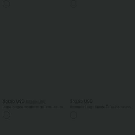
+10
$31.95 USD
$33.95 USD
$33.95 USD
Jupe longue moulante taille mi-haute
Bermuda Large Fluide Taille Haute avec
avec nœud devant et fronces imprimé
Plis et Poches Latérales en Lin
floral/à rayures
Synthétique