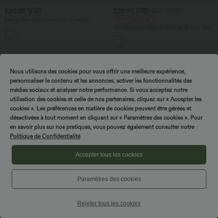
$20.95 USD
$29.95 USD
$56.95 USD
Débardeur décontracté col carré
Offres limitées ！
Combinaison décontractée dos nu avec
poches latérales
Promo
Nous utilisons des cookies pour vous offrir une meilleure expérience,
personnaliser le contenu et les annonces, activer les fonctionnalités des
médias sociaux et analyser notre performance. Si vous acceptez notre
utilisation des cookies et celle de nos partenaires, cliquez sur « Accepter les
cookies ». Les préférences en matière de cookies peuvent être gérées et
désactivées à tout moment en cliquant sur « Paramètres des cookies ». Pour
en savoir plus sur nos pratiques, vous pouvez également consulter notre
Politique de Confidentialité
Accepter tous les cookies
Paramètres des cookies
$25.95 USD
$29.95 USD
$61.95 USD
Rejeter tous les cookies
3 POUR 59,90€, 4 POUR 79,90€
Offres limitées ！
Haut de sport yoga oversize col V à
Combinaison tailleur col bateau sans