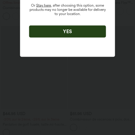
Offres limitées ！
Jean baggy asymétrique Halara Flex™
Or
Stay here
, after choosing this option, some
taille haute effet délavé avec poches
Combinaison froncée col V sans
products may no longer be available for delivery
manches avec poches - Easy Peasy
to your location.
+7
YES
$44.95 USD
$61.95 USD
-20% sur le 2ème, -25% sur le 3ème
Combinaison de vacances à pois, dos
nu halter, coussinets amovibles, poches
Pantalon de golf fuselé, taille mi-haute,
et accès facile Easy Peasy
cordon, ourlet courbé, séchage rapide,
+2
avec poches—UPF40+