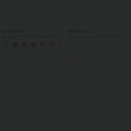
$44.95 USD
$44.95 USD
Breezeful™ Robe Mi-Longue Col en V
Pantalon Fluide Large Taille Haute
Manches Courtes Poche Latérale Nouée
Poches Latérales Palazzo Solide Casual
+8
au Dos Séchage Rapide
Linen-Feel
Promo