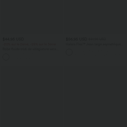
$44.95 USD
$56.95 USD
$61.95 USD
-20% sur le 2ème, -25% sur le 3ème
Halara Flex™ Jean large asymétrique
taille basse avec bouton, fermeture
Robe fluide midi de villégiature sans
éclair et poches multiples, délavé et
manches, encolure carrée, dos nu croisé,
extensible en maille
fronces et soutien-gorge intégré