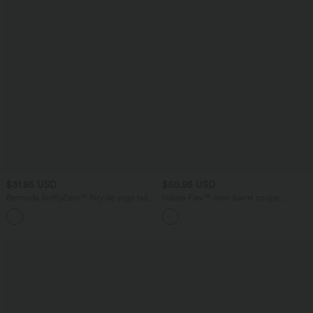
$31.95 USD
$50.95 USD
Bermuda SoftlyZero™ Airy de yoga taille
Halara Flex™ Jean barrel coupe
haute avec poches multiples et effet
tonneau taille mi-haute avec poches
+16
frais InstantCool