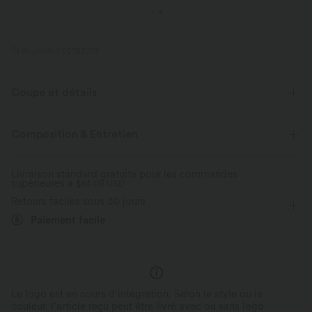
ID de produit 02763276
Coupe et détails
Taille plate
Enfilable
Yoga et Pilates
Taille haute
Composition & Entretien
Ajusté
Doux pour la peau
Skinny
Livraison standard gratuite pour les commandes
supérieures à
$84.09 USD
Retours faciles sous 30 jours
Paiement facile
Le logo est en cours d’intégration. Selon le style ou la
couleur, l’article reçu peut être livré avec ou sans logo.