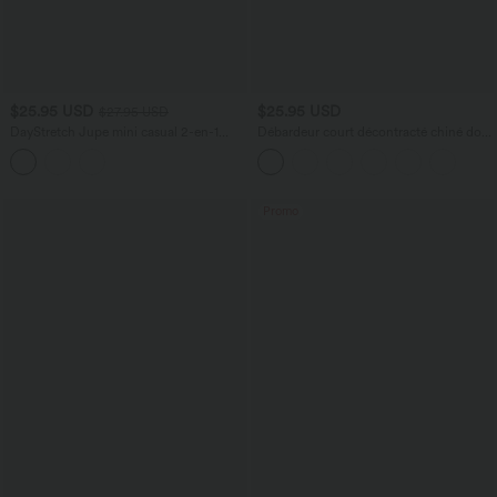
$25.95 USD
$25.95 USD
$27.95 USD
DayStretch Jupe mini casual 2-en-1
Débardeur court décontracté chiné dos
bodycon plissée croisée taille haute
nu ajusté torsadé avec boucle réglable
Promo