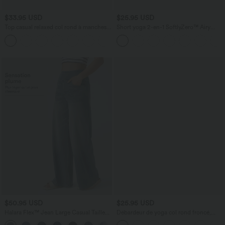
$33.95 USD
$25.95 USD
Top casual relaxed col rond à manches
Short yoga 2-en-1 SoftlyZero™ Airy
chauve-souris
effet frais InstantCool taille très haute
+1
12,5 cm avec poches, longueur allongée
$50.95 USD
$25.95 USD
Halara Flex™ Jean Large Casual Taille
Débardeur de yoga col rond froncé,
Haute Poches Multiples Tricot
tissu rafraîchissant - Protection UPF50+