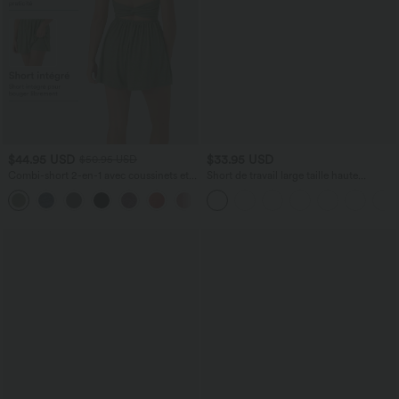
$44.95 USD
$33.95 USD
$50.95 USD
Combi-short 2-en-1 avec coussinets et
Short de travail large taille haute
poches - Édition Easy Peasy
DayStretch avec poches
+2