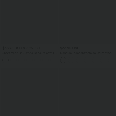
$33.95 USD
$33.95 USD
$36.95 USD
Short resort 12,5 cm taille haute effet lin
Débardeur décontracté col carré avec
avec ourlet roulotté et poches
soutien-gorge intégré bonnets B-E