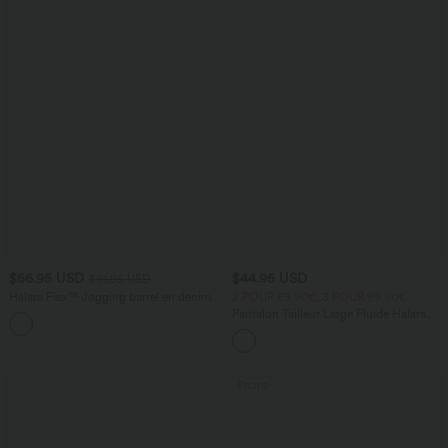
$56.95 USD
$44.95 USD
$61.95 USD
Halara Flex™ Jogging barrel en denim
2 POUR 69,90€, 3 POUR 99,90€
taille mi-haute avec poches
Pantalon Tailleur Large Fluide Halara
Flex™ Gaufré Taille Haute Poches
Latérales
Promo