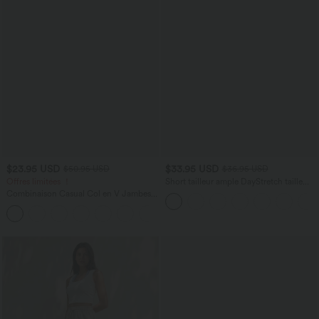
$23.95 USD
$33.95 USD
$50.95 USD
$36.95 USD
Offres limitées ！
Short tailleur ample DayStretch taille
haute 17,5 cm avec poches
Combinaison Casual Col en V Jambes
Large Plissée Manches Courtes Poche
+5
Latérale Gaufrée Fluide