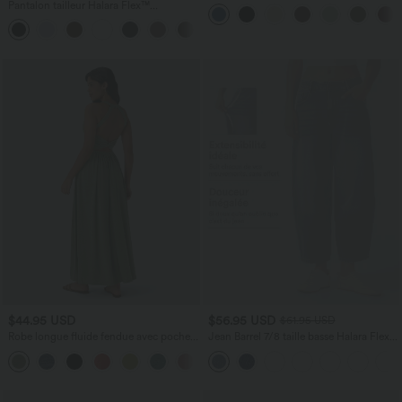
cordon de serrage, poches latérales et
Pantalon tailleur Halara Flex™
aspect lin
DayStretch coupe droite taille haute
+23
avec poches
$44.95 USD
$56.95 USD
$61.95 USD
Robe longue fluide fendue avec poches
Jean Barrel 7/8 taille basse Halara Flex™
latérales, dos nu et effet torsadé
avec poches zippées
+8