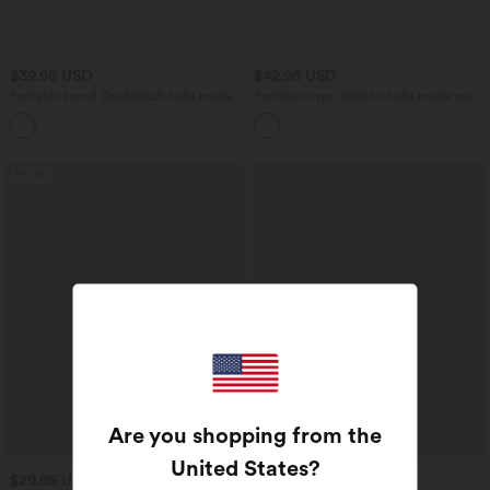
$39.95 USD
$42.95 USD
Pantalon barrel DayStretch taille haute
Pantalon capri effet lin taille haute avec
avec poches
poches zippées
+5
Promo
Are you shopping from the
United States
?
$29.95 USD
$56.95 USD
$61.95 USD
$61.95 USD