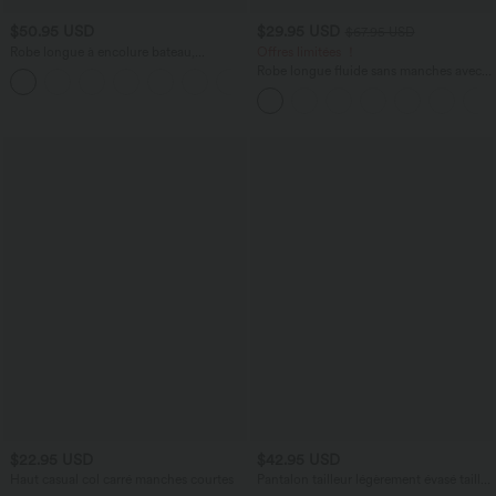
$50.95 USD
$29.95 USD
$67.95 USD
Robe longue à encolure bateau,
Offres limitées ！
bretelles asymétriques, côtés froncés et
Robe longue fluide sans manches avec
+4
poches
brassière intégrée (Bonnets E-G) et
poches
$22.95 USD
$42.95 USD
Haut casual col carré manches courtes
Pantalon tailleur légèrement évasé taille
haute avec poches arrière Halara Flex™