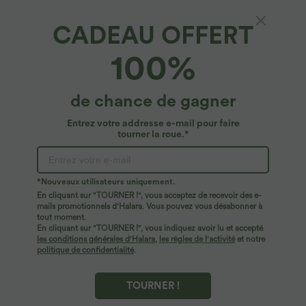
CADEAU OFFERT
Legging yoga 7/8 taille haute froncé sans
100%
couture OneForm Seamless Flow
4.8
(
1187
)
de chance de gagner
$27.95 USD
Entrez votre addresse e-mail pour faire
tourner la roue.*
*Nouveaux utilisateurs uniquement.
En cliquant sur "TOURNER !", vous acceptez de recevoir des e-
mails promotionnels d'Halara. Vous pouvez vous désabonner à
tout moment.
En cliquant sur "TOURNER !", vous indiquez avoir lu et accepté
les conditions générales d'Halara
,
les règles de l'activité
et notre
politique de confidentialité
.
TOURNER !