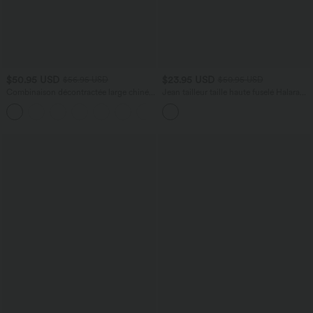
$50.95 USD
$23.95 USD
$56.95 USD
$50.95 USD
Combinaison décontractée large chinée
Jean tailleur taille haute fuselé Halara
froncée bretelles ajustables avec poches
Flex™ avec poches
+10
- Easy Peasy