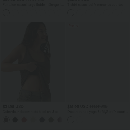
Pantalon casual large fluide mélange lin
T-shirt casual col V manches courtes
taille haute avec cordon de serrage et
+5
poches
Promo
$31.95 USD
$15.95 USD
$31.95 USD
Débardeur décontracté à col en U et
Débardeur de yoga SoftlyZero™ court
brassière intégrée
col V dos nageur ourlet croisé avec
brassière intégrée effet frais InstantCool,
protection solaire UPF50+