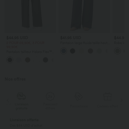
$44.95 USD
$41.95 USD
$44.95
2 POUR 69,90€, 3 POUR
Pantalon large fluide taille haute
Robe long
99,90€
avec cordon de serrage, poches
poches lat
latérales et aspect lin
torsadé
Pantalon tailleur Halara Flex™
DayStretch coupe droite taille
+23
haute avec poches
Nos offres
Paiement
Livraison
Promotions
Cadeau offert
différé
gratuite
Payez en plusieurs fois SANS FRAIS
Avec Klarna