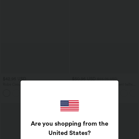
$42.95 USD
$50.95 USD
$56.95 USD
Robe Casual Débardeur Longue Fluide
Pantalon de yoga évasé gainant taille
Fendue Dos Nu à Col en U
haute avec dentelle contrastée et poche
+12
Halara UltraSculpt™
Are you shopping from the
United States
?