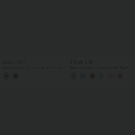
$36.95 USD
$50.95 USD
Short cycliste 17,5 cm d'entraînement
Robe sport dos nu Softlyzero™ Plush -
gainant galbant taille haute avec poches
Édition Easy Peasy E-G
Halara UltraSculpt™