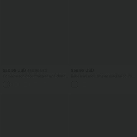
$50.95 USD
$56.95 USD
$56.95 USD
Combinaison décontractée large chinée
Robe mini moulante en suédine col rond
froncée bretelles ajustables avec poches
sans manches avec franges
+10
- Easy Peasy