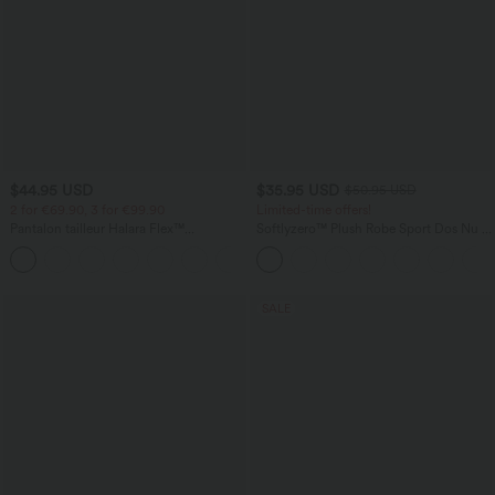
$44.95 USD
$35.95 USD
$50.95 USD
2 for €69.90, 3 for €99.90
Limited-time offers!
Pantalon tailleur Halara Flex™
Softlyzero™ Plush Robe Sport Dos Nu -
DayStretch coupe droite taille haute
Édition Easy Peasy
+23
avec poches
SALE