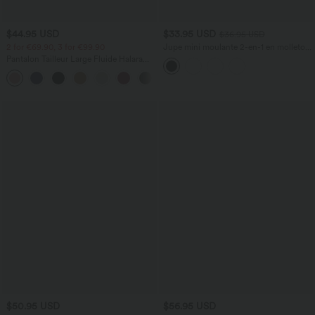
$44.95 USD
$33.95 USD
$36.95 USD
2 for €69.90, 3 for €99.90
Jupe mini moulante 2-en-1 en molleton
et tissu enduit taille haute gainante avec
Pantalon Tailleur Large Fluide Halara
fronces et ourlet arrondi - Longueur
Flex™ Gaufré Taille Haute Poches
plus longue
+21
Latérales
$50.95 USD
$56.95 USD