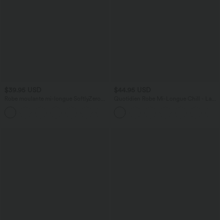
$39.95 USD
$44.95 USD
Robe moulante mi-longue SoftlyZero™
Quotidien Robe Mi-Longue Chill - La
Airy col carré corset froncée effet frais
Land
InstantCool, bonnets E-G