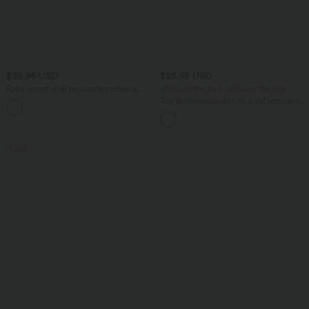
$39.95 USD
$25.95 USD
Robe corset midi moulante ruchée à
-20% on the 2nd, -25% on the 3rd
encolure carrée, dos nu, brassière
Top décontracté dos nu à col licou avec
+6
intégrée
lien dans le dos
SALE