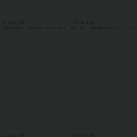
$42.95 USD
$42.95 USD
Robe midi col V manches chauve-souris
Robe mi-longue fluide de soirée dos nu
ourlet tulipe torsadé
croisé avec fente, ourlet à volants et
soutien-gorge intégré
$22.95 USD
$44.95 USD