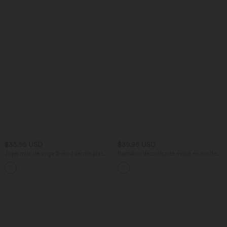
$33.95 USD
$39.95 USD
Jupe mini de yoga 2-en-1 ventre plat
Pantalon décontracté évasé en maille
taille haute avec poches
gaufrée, taille haute, avec poches
croisées