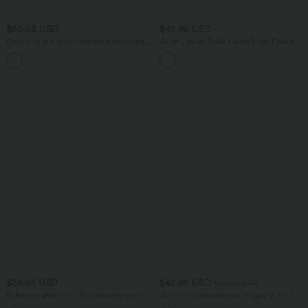
$50.95 USD
$42.95 USD
Combinaison décontractée à découpe
Jupe Casual Taille Haute Maxi Fluide
sans manches jambes larges avec
Mesh Fente Plissée 2 en 1
+1
poches, édition Easy-Peezy
$36.95 USD
$42.95 USD
$50.95 USD
Robe tee-shirt mini décontractée unie
Jupe décontractée mi-longue 2-en-1
col rond à manches courtes
polaire tissu enduit gainante taille haute