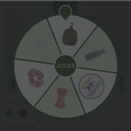
Color
Rain Forest
Select Size
(FR)
Size Chart