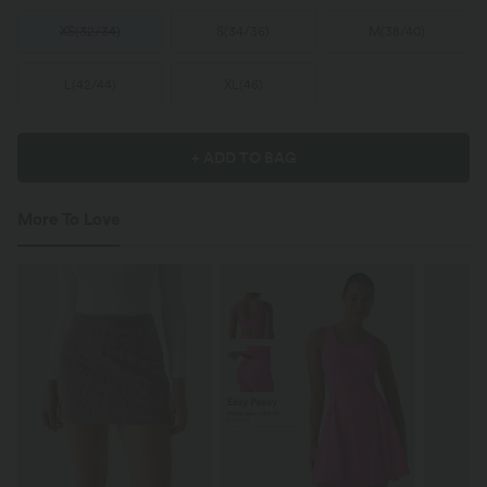
XS
(
32/34
)
S
(
34/36
)
M
(
38/40
)
L
(
42/44
)
XL
(
46
)
+ ADD TO BAG
More To Love