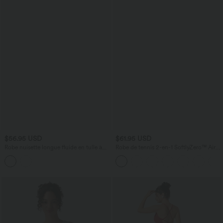
$56.95 USD
$61.95 USD
Robe nuisette longue fluide en tulle à
Robe de tennis 2-en-1 SoftlyZero™ Airy
pois pour demoiselle d'honneur et
mini effet frais InstantCool avec poche,
invitée de mariage
accès facile Easy Peasy, protection
solaire UPF50+