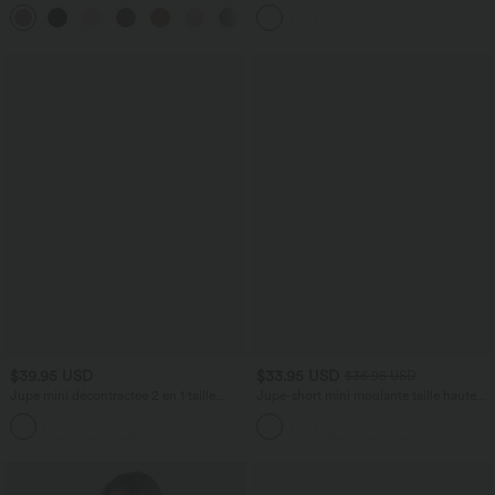
taille haute croisée 2-en-1 à franges
en simili doublé polaire avec fronces et
ourlet croisé
$39.95 USD
$33.95 USD
$36.95 USD
Jupe mini décontractée 2 en 1 taille
Jupe-short mini moulante taille haute
haute en maille ajourée avec poches —
gainante froncée en daim avec ourlet
longueur allongée
arrondi