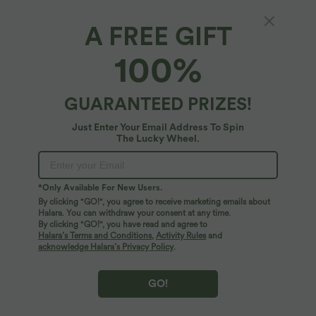
A FREE GIFT
Robe Midi Casual Moulante Ourlet Fendu Col
100%
Rond Découpes Torsadées Froncée Cordon
Serrage
4.9
(
1560
)
GUARANTEED PRIZES!
$36.95 USD
Just Enter Your Email Address To Spin
The Lucky Wheel.
*Only Available For New Users.
By clicking "GO!", you agree to receive marketing emails about
Halara. You can withdraw your consent at any time.
By clicking "GO!", you have read and agree to
Halara’s Terms and Conditions
,
Activity Rules
and
acknowledge Halara’s Privacy Policy
.
GO!