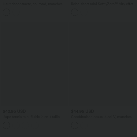
Haut décontracté, col rond, manches
Robe-short mini SoftlyZero™ Airy effet
longues, à nouer sur le côté, ourlet
frais InstantCool pour le yoga longueur
asymétrique
allongée avec dos noué, coussinets
amovibles, poche et protection solaire
UPF50+
$42.95 USD
$44.95 USD
Jupe tennis mini fluide 2-en-1 taille
Combinaison casual à col V, manches
haute imprimé léopard avec liens
chauve-souris, détails froncés, poches et
latéraux et poche
accès facile Easy Peasy