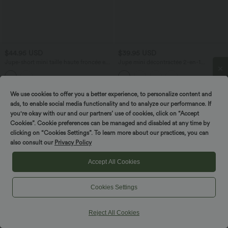
$44.95 USD
$39.95 USD
Jupe-short mini taille haute froncée en
Jupe mini décontractée 2-en-1
suédine à effet superposé
SoftlyZero™ Airy effet frais InstantCool
taille haute à volants superposés avec
poche
SPIN TO WIN!
We use cookies to offer you a better experience, to personalize content and
ads, to enable social media functionality and to analyze our performance. If
you're okay with our and our partners’ use of cookies, click on “Accept
Cookies”. Cookie preferences can be managed and disabled at any time by
clicking on “Cookies Settings”. To learn more about our practices, you can
also consult our
Privacy Policy
Accept All Cookies
Cookies Settings
Reject All Cookies