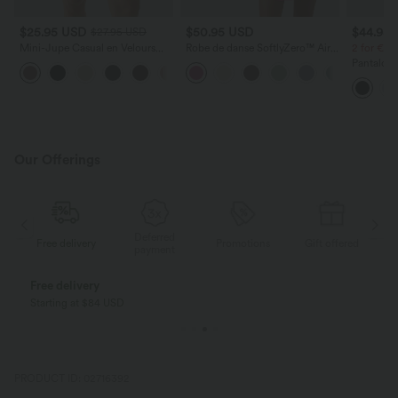
$25.95 USD
$50.95 USD
$44.95
$27.95 USD
Mini-Jupe Casual en Velours
Robe de danse SoftlyZero™ Airy
2 for €69
Côtelé 2 en 1 Fermeture Éclair
2-en-1 effet frais InstantCool
Pantalon 
+7
Invisible Taille Haute
mini avec poches, accès facile
DayStretc
Easy Peasy, longueur rallongée
haute av
Our Offerings
Deferred
ed
Free delivery
Promotions
Gift offered
F
payment
Free delivery
Starting at $84 USD
PRODUCT ID: 02716392