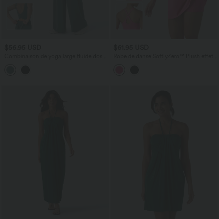
$56.95 USD
$61.95 USD
Combinaison de yoga large fluide dos
Robe de danse SoftlyZero™ Plush effet
nu bretelles croisées Softlyzero™ Airy
push-up dos nu avec bretelles réglables
Cool Touch avec poches - Easy Peasy
croisées et brassière intégrée bonnets E-
G – Édition Easy Peasy