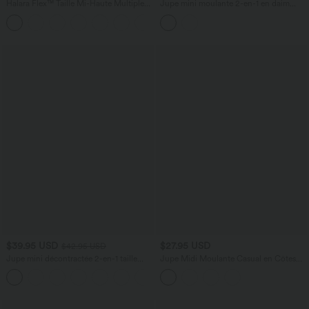
Halara Flex™ Taille Mi-Haute Multiples
Jupe mini moulante 2-en-1 en daim
Poches Jambe Droite Jean Cargo
pour soirée, ourlet à franges croisé, taille
+2
Décontracté Extensible
haute — version longue
$39.95 USD
$27.95 USD
$42.95 USD
Jupe mini décontractée 2-en-1 taille
Jupe Midi Moulante Casual en Côtes
haute imprimé léopard avec poche
Taille Haute Fendue