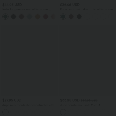
$44.95 USD
$36.95 USD
Robe longue dos nu col licou avec
Robe resort mini dos nu à col licou avec
nœud et poches
lien noué dans le dos et poches
+9
$27.95 USD
$33.95 USD
$39.95 USD
Jupe mini moulante décontractée effet
Jupe courte moulante 2-en-1
daim taille haute froncée à ourlet croisé
SoCinched gainante taille haute
similicuir polaire froncée ourlet arrondi