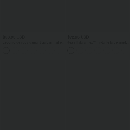
$50.95 USD
$72.95 USD
Legging de yoga gainant galbant taille
Jean Halara Flex™ mi-taille large ample
haute avec fronces et poches Halara
délavé décontracté avec poches
+1
UltraSculpt™