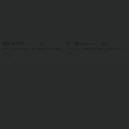
$39.95 USD
$44.95 USD
$42.95 USD
$50.95 USD
Top de sport yoga une épaule séchage
Legging d'entraînement gainant galbant
rapide ourlet arrondi asymétrique
taille haute avec effet scrunch et poches
+3
manches longues avec trous pouces -
Halara UltraSculpt™
Brassière intégrée