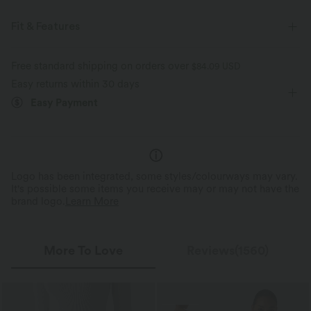
Fit & Features
For: party and casual activities
Mock Neck
Asymmetrical
Free standard shipping on orders over
$84.09 USD
Easy returns within 30 days
Cut-out
Ruched
Slit Split
Twisted
Easy Payment
Pull-on
Longer Mini Length
Bodycon
Sleeveless
Medium Stretch
Four-Way Stretch
Logo has been integrated, some styles/colourways may vary.
It's possible some items you receive may or may not have the
brand logo.
Learn More
More To Love
Reviews(1560)