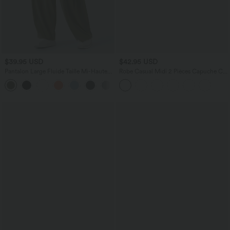
$39.95 USD
$42.95 USD
Pantalon Large Fluide Taille Mi-Haute
Robe Casual Midi 2 Pièces Capuche Col
Taille Élastique Cordon Poches Latérales
Montant Sans Manches Fendue avec
+3
Ourlet Flottant
Découpe Dos Nœud Côtelée