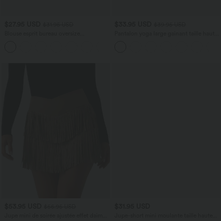
$27.95 USD
$33.95 USD
$31.95 USD
$39.95 USD
Blouse esprit bureau oversize
Pantalon yoga large gainant taille haute
défroissage facile, col V et manches
DayStretch avec poches
+1
courtes
$53.95 USD
$31.95 USD
$56.95 USD
Jupe mini de soirée ajustée effet daim
Jupe-short mini moulante taille haute