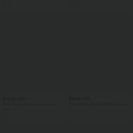
avec fronces et ourlet arrondi
$56.95 USD
$41.95 USD
Robe longue dos-nu à nouer avec
Pantalon large fluide taille haute avec
soutien-gorge intégré et poches,
cordon de serrage, poches latérales et
bonnets DD à F
aspect lin