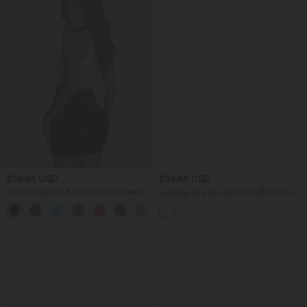
$39.95 USD
$36.95 USD
Short cycliste 12,5 cm d'entraînement
Legging de yoga gainant taille haute
gainant galbant taille haute avec effet
chiné à séchage rapide avec poches
+11
scrunch et poches Halara UltraSculpt™
Halara UltraSculpt™