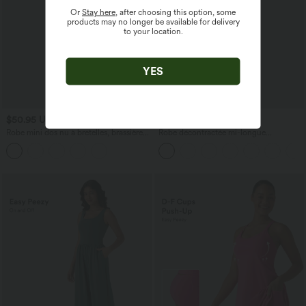
Or
Stay here
, after choosing this option, some
products may no longer be available for delivery
to your location.
YES
$50.95 USD
$50.95 USD
Robe mini dos nu à bretelles, brassière
Robe décontractée mi-longue
intégrée et poches
SoftlyZero™ Airy avec coques et effet
frais InstantCool avec poches, bonnets
E-G