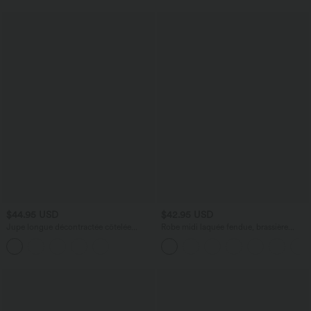
$44.95 USD
$42.95 USD
Jupe longue décontractée côtelée
Robe midi laquée fendue, brassière
gainant taille haute rayée
intégrée, dos nu croisé