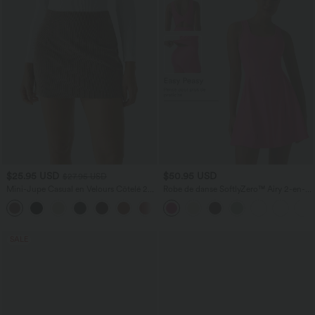
$25.95 USD
$50.95 USD
$27.95 USD
Mini-Jupe Casual en Velours Côtelé 2
Robe de danse SoftlyZero™ Airy 2-en-1
en 1 Fermeture Éclair Invisible Taille
effet frais InstantCool mini avec poches,
+7
Haute
accès facile Easy Peasy, longueur
rallongée
SALE