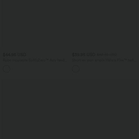
$44.95 USD
$39.95 USD
$42.95 USD
Robe moulante SoftlyZero™ Airy fendue
Short en jean ample Halara Flex™ taille
à effet frais InstantCool, brassière
haute croisé gainant décontracté avec
+1
intégrée, dos nu croisé à lacets,
poches
légèrement plissée pour invitée de
mariage et demoiselle d'honneur