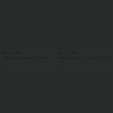
$31.95 USD
$33.95 USD
Débardeur yoga dos nu col U avec
Short de yoga 2-en-1 SoftlyZero™ Airy
bretelles croisées, ourlet arrondi et effet
taille très haute effet frais InstantCool
frais InstantCool, protection solaire
22,8 cm avec poches
UPF50+