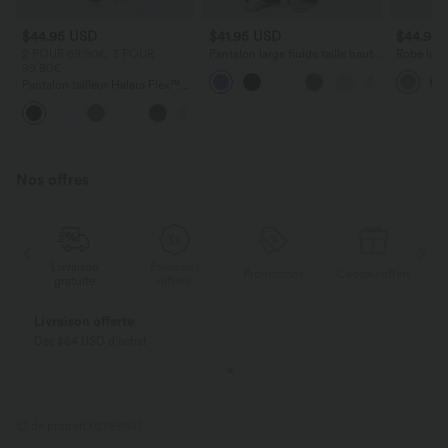
$44.95 USD
$41.95 USD
$44.95
2 POUR 69,90€, 3 POUR
Pantalon large fluide taille haute
Robe long
99,90€
avec cordon de serrage, poches
poches lat
latérales et aspect lin
torsadé
Pantalon tailleur Halara Flex™
DayStretch coupe droite taille
+23
haute avec poches
Nos offres
Livraison
Paiement
ert
Promotions
Cadeau offert
gratuite
différé
Livraison offerte
Dès $84 USD d'achat
ID de produit 02759841