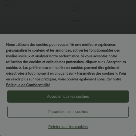
+8
Rapide Quotidien Maxi
manches à rayures et fronces avec
poches - Easy Peasy
Promo
Nous utilisons des cookies pour vous offrir une meilleure expérience,
personnaliser le contenu et les annonces, activer les fonctionnalités des
médias sociaux et analyser notre performance. Si vous acceptez notre
utilisation des cookies et celle de nos partenaires, cliquez sur « Accepter les
cookies ». Les préférences en matière de cookies peuvent être gérées et
désactivées à tout moment en cliquant sur « Paramètres des cookies ». Pour
en savoir plus sur nos pratiques, vous pouvez également consulter notre
Politique de Confidentialité
Accepter tous les cookies
$20.95 USD
$29.95 USD
$61.95 USD
Débardeur décontracté col carré
Offres limitées ！
Paramètres des cookies
Combinaison tailleur col bateau sans
manches à rayures et nœuds sur les
côtés effet frais InstantCool avec
Rejeter tous les cookies
poches, accès facile Easy Peasy