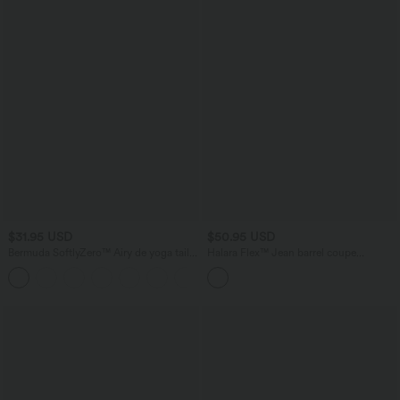
$31.95 USD
$50.95 USD
Bermuda SoftlyZero™ Airy de yoga taille
Halara Flex™ Jean barrel coupe
haute avec poches multiples et effet
tonneau taille mi-haute avec poches
+16
frais InstantCool