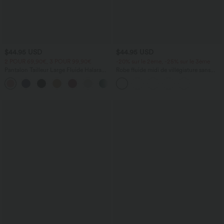
$44.95 USD
$44.95 USD
2 POUR 69,90€, 3 POUR 99,90€
-20% sur le 2ème, -25% sur le 3ème
Pantalon Tailleur Large Fluide Halara
Robe fluide midi de villégiature sans
Flex™ Gaufré Taille Haute Poches
manches, encolure carrée, dos nu croisé,
+21
Latérales
fronces et soutien-gorge intégré