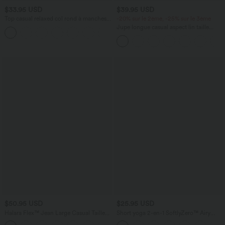
$33.95 USD
$39.95 USD
Top casual relaxed col rond à manches
-20% sur le 2ème, -25% sur le 3ème
chauve-souris
Jupe longue casual aspect lin taille
+1
haute avec cordon de serrage
$50.95 USD
$25.95 USD
Halara Flex™ Jean Large Casual Taille
Short yoga 2-en-1 SoftlyZero™ Airy
Haute Poches Multiples Tricot
effet frais InstantCool taille très haute