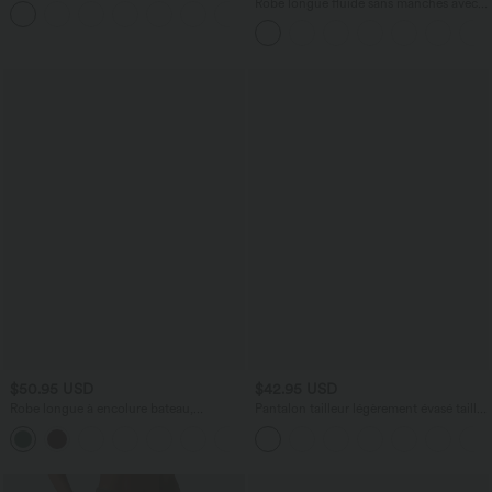
Robe longue fluide sans manches avec
+10
brassière intégrée (Bonnets E-G) et
poches
$50.95 USD
$42.95 USD
Robe longue à encolure bateau,
Pantalon tailleur légèrement évasé taille
bretelles asymétriques, côtés froncés et
haute avec poches arrière Halara Flex™
+4
poches