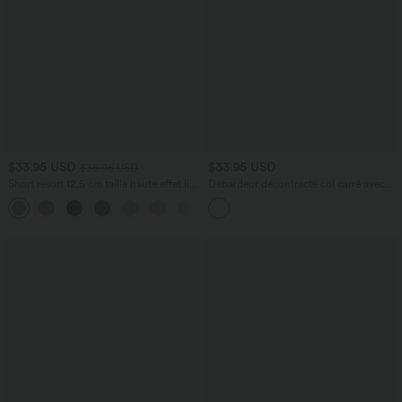
$33.95 USD
$33.95 USD
$36.95 USD
Short resort 12,5 cm taille haute effet lin
Débardeur décontracté col carré avec
avec ourlet roulotté et poches
soutien-gorge intégré bonnets B-E