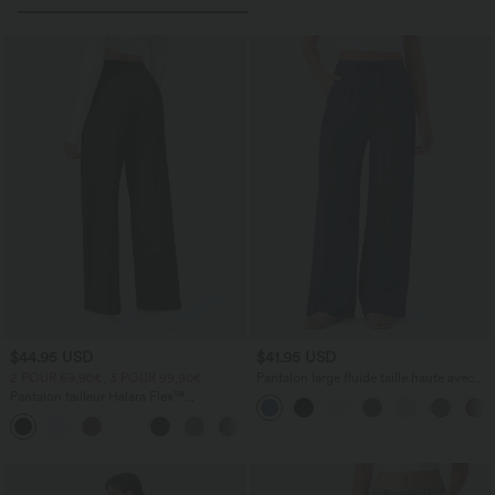
$44.95 USD
$41.95 USD
2 POUR 69,90€, 3 POUR 99,90€
Pantalon large fluide taille haute avec
cordon de serrage, poches latérales et
Pantalon tailleur Halara Flex™
aspect lin
DayStretch coupe droite taille haute
+23
avec poches