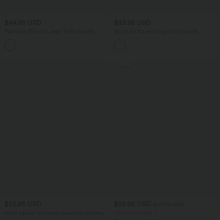
$44.95 USD
$33.95 USD
Pantalon Fluide Large Taille Haute
Short de travail large taille haute
Poches Latérales Palazzo Solide Casual
DayStretch avec poches
+5
Linen-Feel
Promo
$22.95 USD
$29.95 USD
$67.95 USD
Haut casual col carré manches courtes
Offres limitées ！