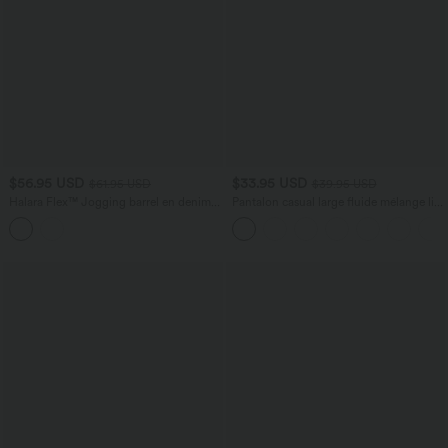
$56.95 USD
$33.95 USD
$61.95 USD
$39.95 USD
Halara Flex™ Jogging barrel en denim
Pantalon casual large fluide mélange lin
taille mi-haute avec poches
taille haute avec cordon de serrage et
poches