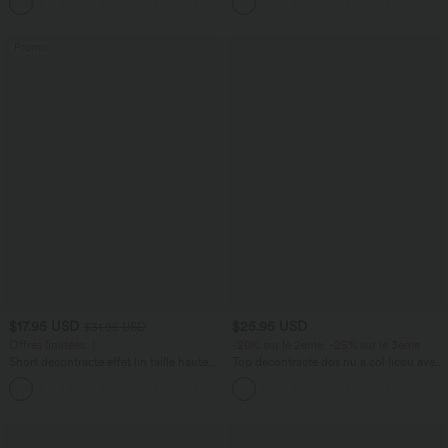
+2
Extensible Délavé
12,5 cm avec poches, longueur allongée
Promo
$17.95 USD
$25.95 USD
$31.95 USD
Offres limitées ！
-20% sur le 2ème, -25% sur le 3ème
Short décontracté effet lin taille haute
Top décontracté dos nu à col licou avec
avec cordon de serrage et poches
lien dans le dos
latérales