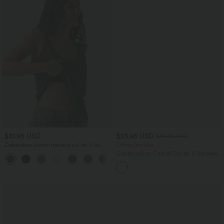
$31.95 USD
$23.95 USD
$50.95 USD
Débardeur décontracté à col en U et
Offres limitées ！
brassière intégrée
Combinaison Casual Col en V Jambes
Large Plissée Manches Courtes Poche
Latérale Gaufrée Fluide