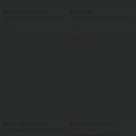
$31.95 USD
$25.95 USD
$33.95 USD
Jupe longue moulante taille mi-haute
Débardeur court décontracté chiné dos
avec nœud devant et fronces imprimé
nu ajusté torsadé avec boucle réglable
floral/à rayures
Promo
$36.95 USD
$35.95 USD
$39.95 USD
$67.95 USD
Jupe Longue Casual Breezeful™ Taille
Offres limitées ！
Haute à Volants 2en1 Fluide Sèchement
Combinaison tailleur col V sans