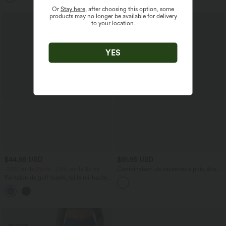
Or
Stay here
, after choosing this option, some
products may no longer be available for delivery
to your location.
YES
$44.95 USD
$61.95 USD
-20% sur le 2ème, -25% sur le 3ème
Combinaison de vacances à pois, dos
nu halter, coussinets amovibles, poches
Pantalon de golf fuselé, taille mi-haute,
et accès facile Easy Peasy
cordon, ourlet courbé, séchage rapide,
+2
avec poches—UPF40+