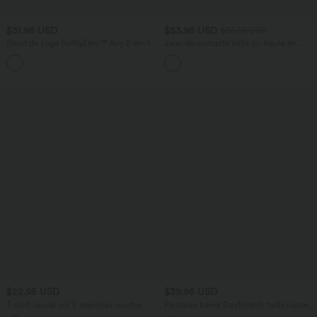
$31.95 USD
$53.95 USD
$56.95 USD
Short de yoga SoftlyZero™ Airy 2-en-1
Jean décontracté taille mi-haute en
taille très haute avec poches et effet frais
lyocell drapé avec cordon de serrage et
+23
InstantCool 17,5 cm
poches
$22.95 USD
$39.95 USD
T-shirt casual col V manches courtes
Pantalon barrel DayStretch taille haute
avec poches