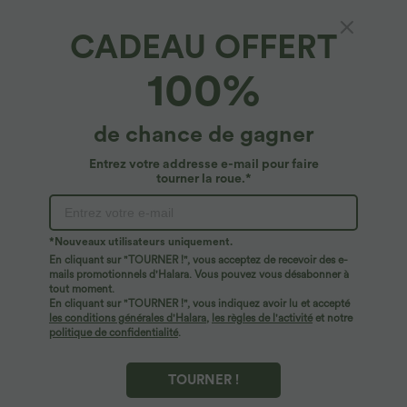
CADEAU OFFERT
Robe active de yoga mini 2 pièces à col rond,
100%
sans manches, cordon de serrage et poches
latérales
5
(
3
)
de chance de gagner
$39.95 USD
Entrez votre addresse e-mail pour faire
tourner la roue.*
*Nouveaux utilisateurs uniquement.
En cliquant sur "TOURNER !", vous acceptez de recevoir des e-
mails promotionnels d'Halara. Vous pouvez vous désabonner à
tout moment.
En cliquant sur "TOURNER !", vous indiquez avoir lu et accepté
les conditions générales d'Halara
,
les règles de l'activité
et notre
politique de confidentialité
.
TOURNER !