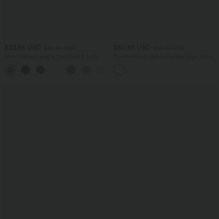
$33.95 USD
$50.95 USD
$36.95 USD
$56.95 USD
Short tailleur ample DayStretch taille
Combinaison décontractée large chinée
haute 17,5 cm avec poches
froncée bretelles ajustables avec poches
+4
- Easy Peasy