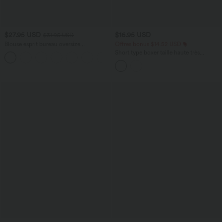
$27.95 USD
$16.95 USD
$31.95 USD
Blouse esprit bureau oversize
Offres bonus $14.52 USD
défroissage facile, col V et manches
Short type boxer taille haute très
+1
courtes
extensible et doux pour la détente