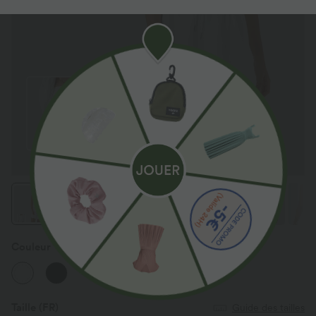
Couleur
Blanc
Taille
(FR)
Guide des tailles