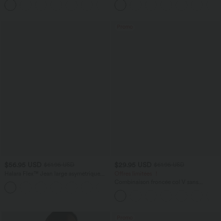
+9
Promo
$56.95 USD
$29.95 USD
$61.95 USD
$61.95 USD
Halara Flex™ Jean large asymétrique
Offres limitées ！
taille basse avec bouton, fermeture
Combinaison froncée col V sans
+5
éclair et poches multiples, délavé et
manches avec poches - Easy Peasy
extensible en maille
Promo