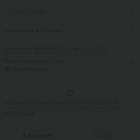
Coupe et détails
Avec short intérieur séparé
Poches latérales
Col rond
Composition & Entretien
Enfilable
Yoga et Pilates
Mini-longueur allongée
Livraison standard gratuite pour les commandes
supérieures à
Sans manches
$84.09 USD
Élasticité quatre directions
Trapèze
Retours faciles sous 30 jours
Paiement facile
Le logo est en cours d’intégration. Selon le style ou la
couleur, l’article reçu peut être livré avec ou sans logo.
En savoir plus
À découvrir
Avis(3)