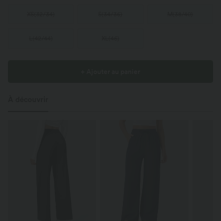
XS
(
32/34
)
S
(
34/36
)
M
(
38/40
)
L
(
42/44
)
XL
(
46
)
+ Ajouter au panier
À découvrir