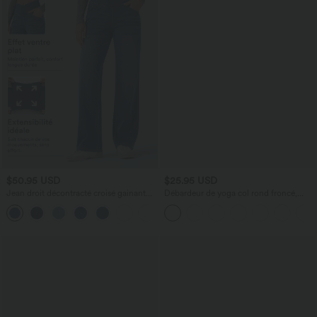
$50.95 USD
$25.95 USD
Jean droit décontracté croisé gainant
Débardeur de yoga col rond froncé,
taille haute avec poches Halara Flex™
tissu rafraîchissant - Protection UPF50+
+1