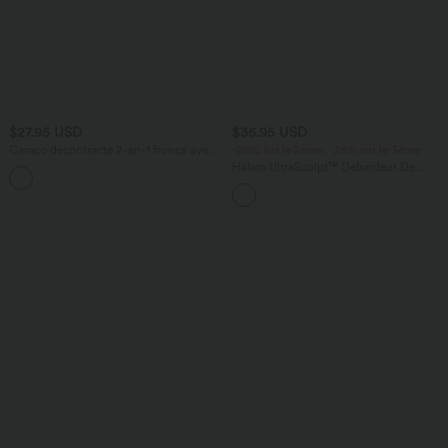
$27.95 USD
$36.95 USD
Caraco décontracté 2-en-1 froncé avec
-20% sur le 2ème, -25% sur le 3ème
brassière intégrée bretelles réglables
Halara UltraSculpt™ Débardeur De
Course à Col en U Dos Nu Ourlet
Incurvé Croisé