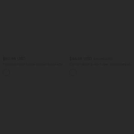
$50.95 USD
$44.95 USD
$50.95 USD
Pantalon taille haute coupe droite effet
Combi-short 2-en-1 avec coussinets et
lin avec poches
poches - Édition Easy Peasy
+5