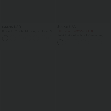
$44.95 USD
$22.95 USD
Breezeful™ Robe Mi-Longue Col en V
Offres bonus $20.13 USD
Manches Courtes Poche Latérale Nouée
T-shirt décontracté col V manches
+8
au Dos Séchage Rapide
courtes coupe courte