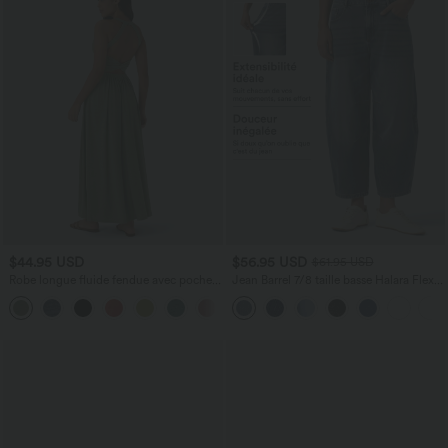
$44.95 USD
$56.95 USD
$61.95 USD
Robe longue fluide fendue avec poches
Jean Barrel 7/8 taille basse Halara Flex™
latérales, dos nu et effet torsadé
avec poches zippées
+8