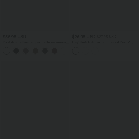
$56.95 USD
$25.95 USD
$27.95 USD
Pantalon tailleur ample, taille moyenne,
DayStretch Jupe mini casual 2-en-1
coupe barrel, à poches
bodycon plissée croisée taille haute
+3