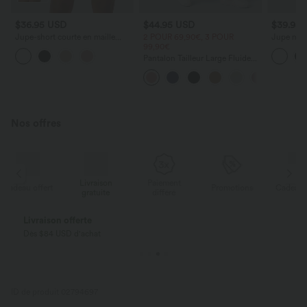
$36.95 USD
$44.95 USD
$39.95
Jupe-short courte en maille
2 POUR 69,90€, 3 POUR
Jupe mini
ajourée taille haute avec poches
99,90€
taille hau
latérales
avec poc
Pantalon Tailleur Large Fluide
allongée
Halara Flex™ Gaufré Taille Haute
Poches Latérales
Nos offres
Livraison
Paiement
ert
Promotions
Cadeau offert
gratuite
différé
Livraison offerte
Dès $84 USD d'achat
ID de produit 02794697