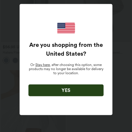
Are you shopping from the
$56.95 USD
$22.95 USD
$61.95 USD
United States
?
Halara Flex™ Jogging barrel en denim
Sweat crop top col montant avec
taille mi-haute avec poches
manches longues et coupe décontractée
Or
Stay here
, after choosing this option, some
products may no longer be available for delivery
to your location.
YES