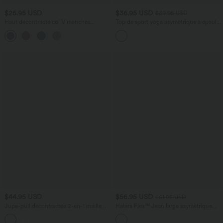
$25.95 USD
$36.95 USD
$39.95 USD
Haut décontracté col V manches
Top de sport yoga asymétrique à épaule
courtes froncé coupe décontractée
dénudée manches courtes ourlet arrondi
+1
et coupe asymétrique à séchage rapide
– Soutien-gorge intégré
$44.95 USD
$56.95 USD
$61.95 USD
Jupe-pull décontractée 2-en-1 maille
Halara Flex™ Jean large asymétrique
ajourée longueur genou taille haute
taille basse avec bouton, fermeture
avec poches
éclair et poches multiples, délavé et