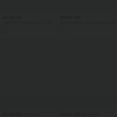
$42.95 USD
$33.95 USD
Jupe tennis mini fluide 2-en-1 taille
Pull décontracté col V manches courtes
haute imprimé léopard avec liens
latéraux et poche
$33.95 USD
$53.95 USD
$39.95 USD
$56.95 USD