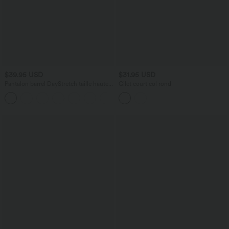
$39.95 USD
$31.95 USD
Pantalon barrel DayStretch taille haute
Gilet court col rond
avec poches
+5