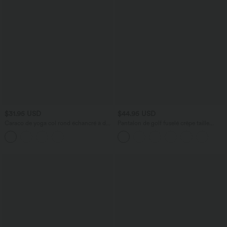
$31.95 USD
$44.95 USD
Caraco de yoga col rond échancré à dos
Pantalon de golf fuselé crêpe taille
croisé et ourlet croisé avec brassière
haute avec poches
intégrée — Bonnets E-G