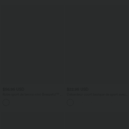
$56.95 USD
$22.95 USD
Robe sport de tennis mini Breezeful™ 2-
Débardeur court basique de sport avec
en-1 séchage rapide col V dos nageur
coussinets
avec brassière intégrée à poches —
édition Easy Peasy