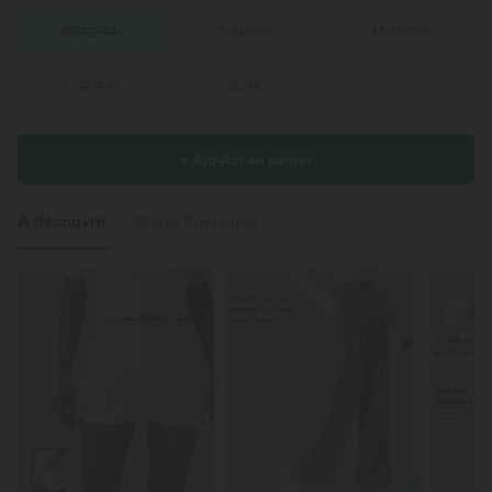
XS
(
32/34
)
S
(
34/36
)
M
(
38/40
)
L
(
42/44
)
XL
(
46
)
+ Ajouter au panier
À découvrir
Styles Similaires