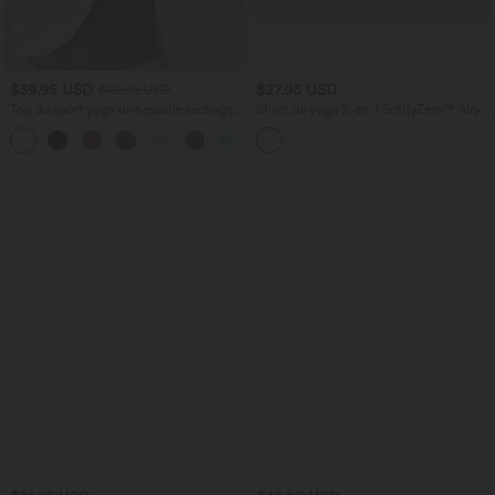
$39.95 USD
$27.95 USD
$42.95 USD
Top de sport yoga une épaule séchage
Short de yoga 2-en-1 SoftlyZero™ Airy
rapide ourlet arrondi asymétrique
croisé taille haute 7,5 cm effet frais
+3
manches longues avec trous pouces -
InstantCool avec poches
Brassière intégrée