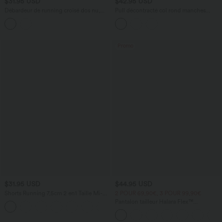
$31.95 USD
$42.95 USD
Débardeur de running croisé dos nu,
Pull décontracté col rond manches
brassière intégrée — version longue —
longues
bonnets A à D
Promo
$31.95 USD
$44.95 USD
Shorts Running 7,5cm 2 en1 Taille Mi-
2 POUR 69,90€, 3 POUR 99,90€
Haute Cordon de Serrage Empiècement
Pantalon tailleur Halara Flex™
+2
Mesh Contrastant
DayStretch coupe droite taille haute
avec poches