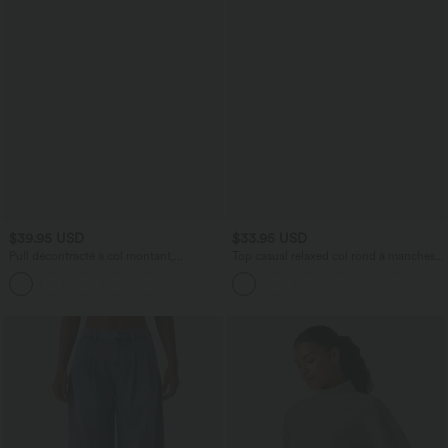
$39.95 USD
$33.95 USD
Pull décontracté à col montant,
Top casual relaxed col rond à manches
manches évêque, ourlet festonné et
chauve-souris
maille ajourée