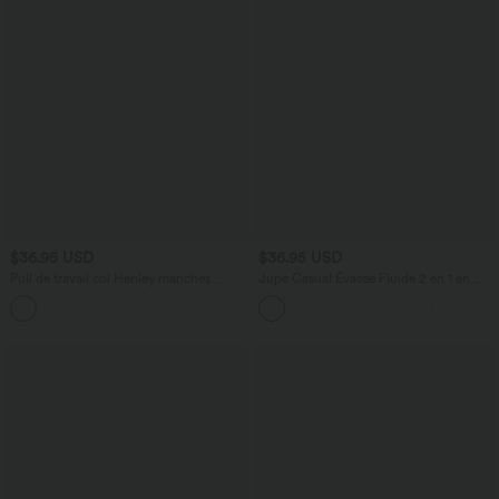
$36.95 USD
$36.95 USD
Pull de travail col Henley manches
Jupe Casual Évasée Fluide 2 en 1 en
courtes rayé
Maille Contrastée Taille Haute Cordon
de Serrage Poche Latérale