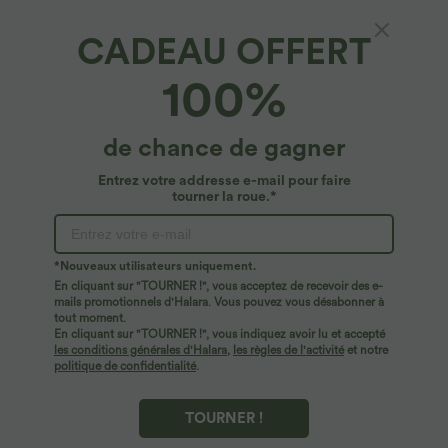
CADEAU OFFERT
Pull décontracté en maille ajourée à col rond,
100%
manches courtes et bordure festonnée
4.8
(
61
)
de chance de gagner
$36.95 USD
Entrez votre addresse e-mail pour faire
tourner la roue.*
*Nouveaux utilisateurs uniquement.
En cliquant sur "TOURNER !", vous acceptez de recevoir des e-
mails promotionnels d'Halara. Vous pouvez vous désabonner à
tout moment.
En cliquant sur "TOURNER !", vous indiquez avoir lu et accepté
les conditions générales d'Halara
,
les règles de l'activité
et notre
politique de confidentialité
.
TOURNER !