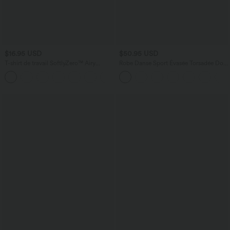
$16.95 USD
$50.95 USD
T-shirt de travail SoftlyZero™ Airy
Robe Danse Sport Évasée Torsadée Dos
encolure arrondie manches courtes effet
Nu Plus Longue Easy Peasy Édition
frais InstantCool