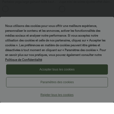
Pantalon yoga large gainant taille haute
Jupe mini de soirée ajustée effet daim
DayStretch avec poches
taille haute croisée 2-en-1 à franges
+6
Nous utilisons des cookies pour vous offrir une meilleure expérience,
personnaliser le contenu et les annonces, activer les fonctionnalités des
médias sociaux et analyser notre performance. Si vous acceptez notre
utilisation des cookies et celle de nos partenaires, cliquez sur « Accepter les
cookies ». Les préférences en matière de cookies peuvent être gérées et
désactivées à tout moment en cliquant sur « Paramètres des cookies ». Pour
Tournez & gagnez !
en savoir plus sur nos pratiques, vous pouvez également consulter notre
Politique de Confidentialité
Accepter tous les cookies
Paramètres des cookies
$50.95 USD
$50.95 USD
Rejeter tous les cookies
Pantalon taille haute coupe droite effet
Jupe longue fluide froncée taille haute
lin avec poches
+5