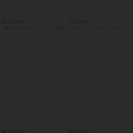
$27.95 USD
$20.95 USD
Débardeur de yoga col rond dos croisé à
Débardeur court sans coutures en tissu
ourlet croisé
gaufré OneForm Seamless Flow
+5
$25.95 USD
$56.95 USD