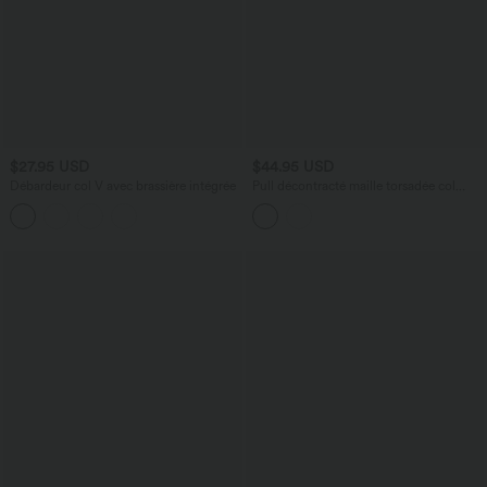
$27.95 USD
$44.95 USD
Débardeur col V avec brassière intégrée
Pull décontracté maille torsadée col
rond manches raglan longues coupe
décontractée