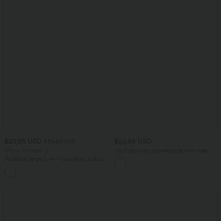
$23.95 USD
$22.95 USD
$39.95 USD
Offres limitées ！
Haut de yoga asymétrique manches
longues mesh avec ouverture pouce
Pantalon large 2-en-1 casual en mélange
de lin taille haute avec cordon et poches