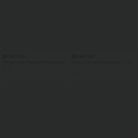
$41.95 USD
$33.95 USD
Pantalon large fluide taille haute avec
Halara T-shirt en jersey de coton col
cordon de serrage, poches latérales et
rond échancré manches courtes avec
+15
aspect lin
soutien-gorge intégré bonnets B-DD