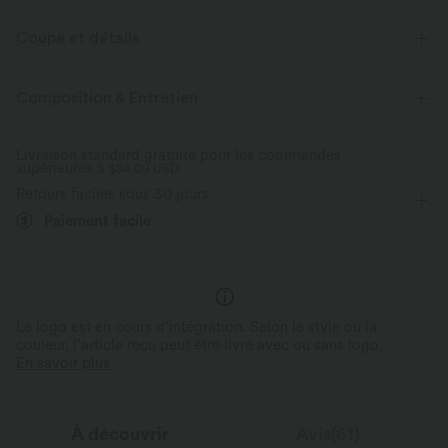
Coupe et détails
Pour : les activités décontractées
Coupe ample
Composition & Entretien
Ourlet festonné
Col rond
Manches à volants
Livraison standard gratuite pour les commandes
supérieures à
Longueur taille
$84.09 USD
Manches courtes
Retours faciles sous 30 jours
Élasticité quatre directions
Paiement facile
Le logo est en cours d’intégration. Selon le style ou la
couleur, l’article reçu peut être livré avec ou sans logo.
En savoir plus
À découvrir
Avis(61)