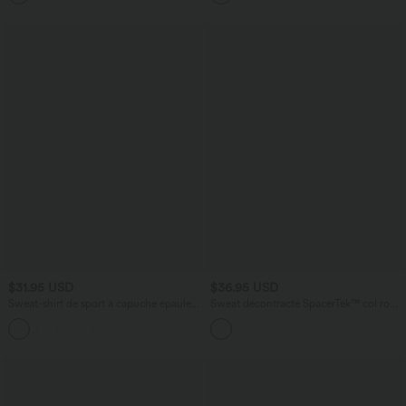
extensible en maille
$31.95 USD
$36.95 USD
Sweat-shirt de sport à capuche épaules
Sweat décontracté SpacerTek™ col rond
dénudées manches longues
à manches longues