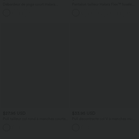
Débardeur de yoga court Halara
Pantalon tailleur Halara Flex™ fuselé
UltraSculpt™ Cool dos nu à séchage
uni, taille haute, avec poches
rapide - UPF50+
$27.95 USD
$33.95 USD
Pull tailleur col rond à manches courtes
Pull décontracté col V à manches mi-
et rayures
longues