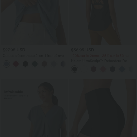
$27.95 USD
$36.95 USD
Caraco décontracté 2-en-1 froncé avec
-20% sur le 2ème, -25% sur le 3ème
brassière intégrée bretelles réglables
Halara UltraSculpt™ Débardeur De
Course à Col en U Dos Nu Ourlet
Incurvé Croisé