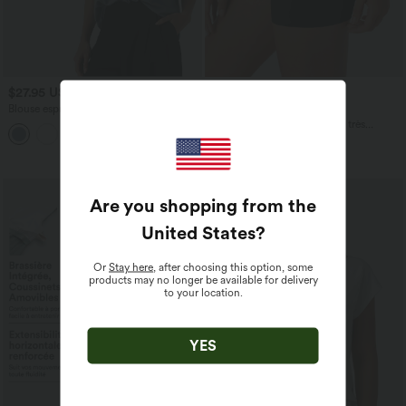
$27.95 USD
$16.95 USD
$31.95 USD
Blouse esprit bureau oversize
Offres bonus $14.52 USD
défroissage facile, col V et manches
Short type boxer taille haute très
+1
courtes
extensible et doux pour la détente
Are you shopping from the
United States
?
Or
Stay here
, after choosing this option, some
products may no longer be available for delivery
to your location.
YES