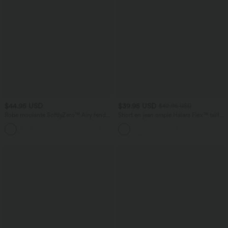
$44.95 USD
$39.95 USD
$42.95 USD
Robe moulante SoftlyZero™ Airy fendue
Short en jean ample Halara Flex™ taille
à effet frais InstantCool, brassière
haute croisé gainant décontracté avec
+1
intégrée, dos nu croisé à lacets,
poches
légèrement plissée pour invitée de
mariage et demoiselle d'honneur