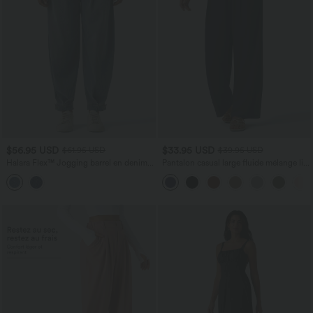
$56.95 USD
$33.95 USD
$61.95 USD
$39.95 USD
Halara Flex™ Jogging barrel en denim
Pantalon casual large fluide mélange lin
taille mi-haute avec poches
taille haute avec cordon de serrage et
poches