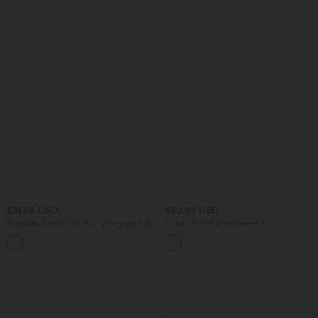
$31.95 USD
$50.95 USD
Bermuda SoftlyZero™ Airy de yoga taille
Halara Flex™ Jean barrel coupe
haute avec poches multiples et effet
tonneau taille mi-haute avec poches
+16
frais InstantCool