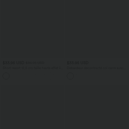
$33.95 USD
$33.95 USD
$36.95 USD
Short resort 12,5 cm taille haute effet lin
Débardeur décontracté col carré avec
avec ourlet roulotté et poches
soutien-gorge intégré bonnets B-E