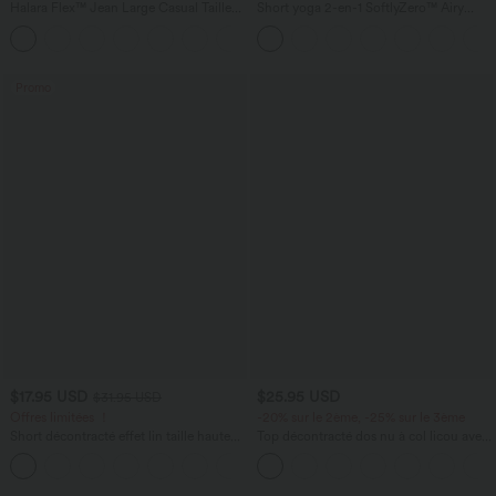
Halara Flex™ Jean Large Casual Taille
Short yoga 2-en-1 SoftlyZero™ Airy
Haute Poches Multiples Tricot
effet frais InstantCool taille très haute
+2
Extensible Délavé
12,5 cm avec poches, longueur allongée
Promo
$17.95 USD
$25.95 USD
$31.95 USD
Offres limitées ！
-20% sur le 2ème, -25% sur le 3ème
Short décontracté effet lin taille haute
Top décontracté dos nu à col licou avec
avec cordon de serrage et poches
lien dans le dos
latérales