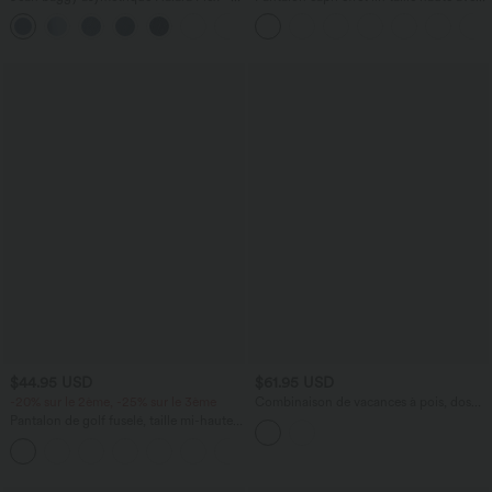
taille haute effet délavé avec poches
poches zippées
$44.95 USD
$61.95 USD
-20% sur le 2ème, -25% sur le 3ème
Combinaison de vacances à pois, dos
nu halter, coussinets amovibles, poches
Pantalon de golf fuselé, taille mi-haute,
et accès facile Easy Peasy
cordon, ourlet courbé, séchage rapide,
+2
avec poches—UPF40+