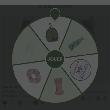
À découvrir
$44.95 USD
$41.95 USD
2 POUR 69,90€, 3 POUR 99,90€
Pantalon large fluide taille haute avec
cordon de serrage, poches latérales et
Pantalon tailleur Halara Flex™
aspect lin
DayStretch coupe droite taille haute
+23
avec poches