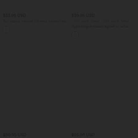
$33.95 USD
$39.95 USD
Top casual relaxed col rond à manches
-20% sur le 2ème, -25% sur le 3ème
chauve-souris
Jupe longue casual aspect lin taille
+1
haute avec cordon de serrage
$50.95 USD
$25.95 USD