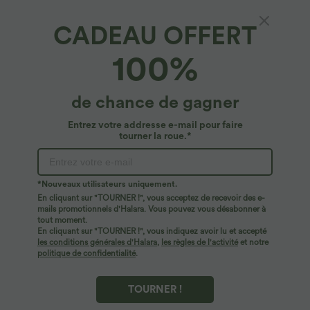
CADEAU OFFERT
100%
de chance de gagner
Entrez votre addresse e-mail pour faire
tourner la roue.*
Oops!
Nous ne semblons pas pouvoir trouver la page que
*Nouveaux utilisateurs uniquement.
vous recherchez.
En cliquant sur "TOURNER !", vous acceptez de recevoir des e-
mails promotionnels d'Halara. Vous pouvez vous désabonner à
tout moment.
Acheter plus
En cliquant sur "TOURNER !", vous indiquez avoir lu et accepté
les conditions générales d'Halara
,
les règles de l'activité
et notre
politique de confidentialité
.
TOURNER !