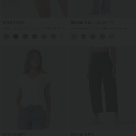
$31.95 USD
$53.95 USD
$56.95 USD
Short de yoga SoftlyZero™ Airy 2-en-1
Jean décontracté taille mi-haute en
taille très haute avec poches et effet frais
lyocell drapé avec cordon de serrage et
+23
InstantCool 17,5 cm
poches
$22.95 USD
$39.95 USD