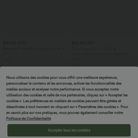
$44.95 USD
$22.95 USD
Breezeful™ Robe Mi-Longue Col en V
Offres bonus $20.13 USD
Manches Courtes Poche Latérale Nouée
T-shirt décontracté col V manches
+8
au Dos Séchage Rapide
courtes coupe courte
Nous utilisons des cookies pour vous offrir une meilleure expérience,
personnaliser le contenu et les annonces, activer les fonctionnalités des
médias sociaux et analyser notre performance. Si vous acceptez notre
utilisation des cookies et celle de nos partenaires, cliquez sur « Accepter les
cookies ». Les préférences en matière de cookies peuvent être gérées et
désactivées à tout moment en cliquant sur « Paramètres des cookies ». Pour
en savoir plus sur nos pratiques, vous pouvez également consulter notre
Politique de Confidentialité
Accepter tous les cookies