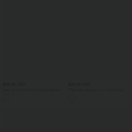
$50.95 USD
$25.95 USD
Jean droit décontracté croisé gainant
Débardeur de yoga col rond froncé,
taille haute avec poches Halara Flex™
tissu rafraîchissant - Protection UPF50+
+1