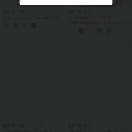
$42.95 USD
$25.95 USD
Robe midi sans manches à encolure
Offres bonus $20.13 USD
arrondie avec coussinets amovibles et
T-shirt décontracté col bateau manches
ourlet à volants
courtes coton
$56.95 USD
$42.95 USD
$61.95 USD
Jean baggy asymétrique Halara Flex™
Pantalon capri effet lin taille haute avec