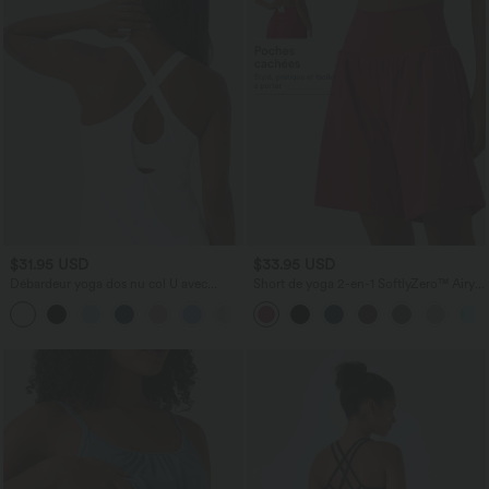
$31.95 USD
$33.95 USD
Débardeur yoga dos nu col U avec
Short de yoga 2-en-1 SoftlyZero™ Airy
bretelles croisées, ourlet arrondi et effet
taille très haute effet frais InstantCool
frais InstantCool, protection solaire
22,8 cm avec poches
UPF50+