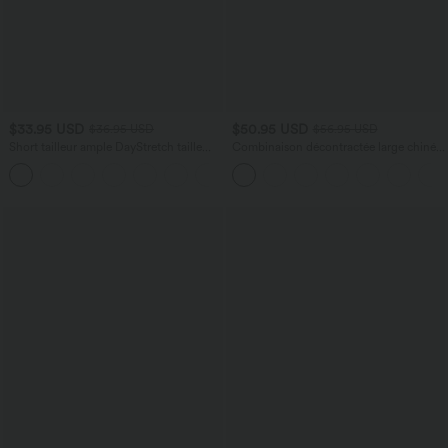
$33.95 USD
$50.95 USD
$36.95 USD
$56.95 USD
Short tailleur ample DayStretch taille
Combinaison décontractée large chinée
haute 17,5 cm avec poches
froncée bretelles ajustables avec poches
+4
- Easy Peasy