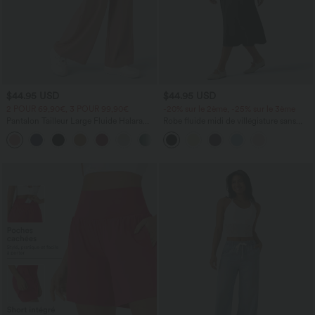
$44.95 USD
$44.95 USD
2 POUR 69,90€, 3 POUR 99,90€
-20% sur le 2ème, -25% sur le 3ème
Pantalon Tailleur Large Fluide Halara
Robe fluide midi de villégiature sans
Flex™ Gaufré Taille Haute Poches
manches, encolure carrée, dos nu croisé,
+21
Latérales
fronces et soutien-gorge intégré