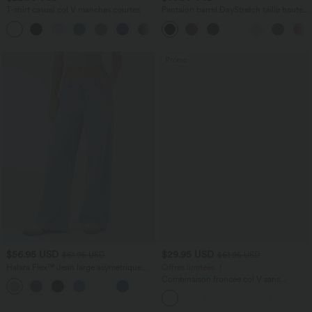
T-shirt casual col V manches courtes
Pantalon barrel DayStretch taille haute
avec poches
+9
Promo
$56.95 USD
$29.95 USD
$61.95 USD
$61.95 USD
Halara Flex™ Jean large asymétrique
Offres limitées ！
taille basse avec bouton, fermeture
Combinaison froncée col V sans
+5
éclair et poches multiples, délavé et
manches avec poches - Easy Peasy
extensible en maille