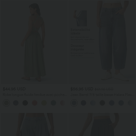
$44.95 USD
$56.95 USD
$61.95 USD
Robe longue fluide fendue avec poches
Jean Barrel 7/8 taille basse Halara Flex™
latérales, dos nu et effet torsadé
avec poches zippées
+8