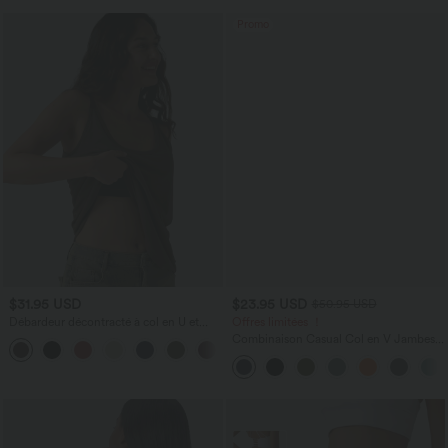
Promo
$31.95 USD
$23.95 USD
$50.95 USD
Débardeur décontracté à col en U et
Offres limitées ！
brassière intégrée
Combinaison Casual Col en V Jambes
Large Plissée Manches Courtes Poche
Latérale Gaufrée Fluide