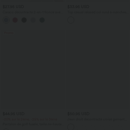
$27.95 USD
$33.95 USD
Caraco décontracté 2-en-1 froncé avec
Top casual relaxed col rond à manches
brassière intégrée bretelles réglables
chauve-souris
Promo
$44.95 USD
$50.95 USD
-20% sur le 2ème, -25% sur le 3ème
Jean droit décontracté croisé gainant
taille haute avec poches Halara Flex™
Pantalon de golf fuselé, taille mi-haute,
cordon, ourlet courbé, séchage rapide,