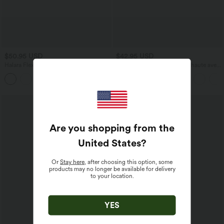
$50.95 USD
$42.95 USD
Halara Flex™ Jean Large Casual Taille
Pantalon capri effet lin taille haute avec
Haute Poches Multiples Tricot
poches zippées
+2
Extensible Délavé
Are you shopping from the
United States
?
Or
Stay here
, after choosing this option, some
products may no longer be available for delivery
to your location.
YES