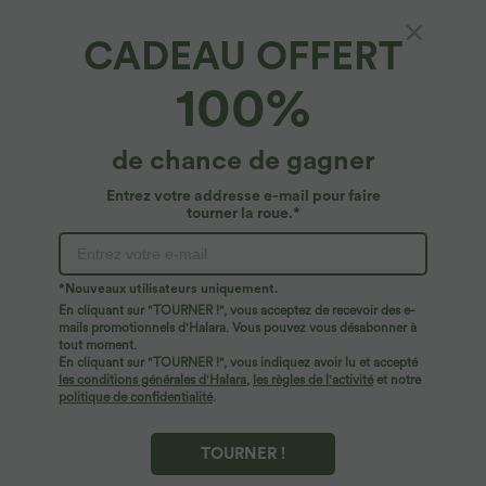
Offres limitées ！
Débardeur yoga dos nu col U avec
bretelles croisées, ourlet arrondi et effet
Combinaison Casual Col en V Jambes
CADEAU OFFERT
frais InstantCool, protection solaire
Large Plissée Manches Courtes Poche
UPF50+
+5
Latérale Gaufrée Fluide
100%
de chance de gagner
Entrez votre addresse e-mail pour faire
tourner la roue.*
*Nouveaux utilisateurs uniquement.
En cliquant sur "TOURNER !", vous acceptez de recevoir des e-
mails promotionnels d'Halara. Vous pouvez vous désabonner à
tout moment.
En cliquant sur "TOURNER !", vous indiquez avoir lu et accepté
les conditions générales d'Halara
,
les règles de l'activité
et notre
politique de confidentialité
.
$29.95 USD
$22.95 USD
$61.95 USD
Offres limitées ！
T-shirt casual col V manches courtes
TOURNER !
Combinaison froncée col V sans
manches avec poches - Easy Peasy
+7