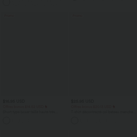
+2
avec poches—UPF40+
Promo
Promo
$16.95 USD
$25.95 USD
Offres bonus $14.52 USD
Offres bonus $20.13 USD
Short type boxer taille haute très
T-shirt décontracté col bateau manches
extensible et doux pour la détente
courtes coton