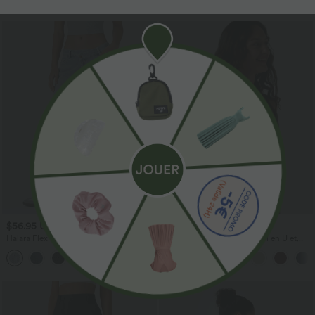
$56.95 USD
$31.95 USD
$61.95 USD
Halara Flex™ Jean large asymétrique
Débardeur décontracté à col en U et
taille basse avec bouton, fermeture
brassière intégrée
+5
éclair et poches multiples, délavé et
extensible en maille
Promo