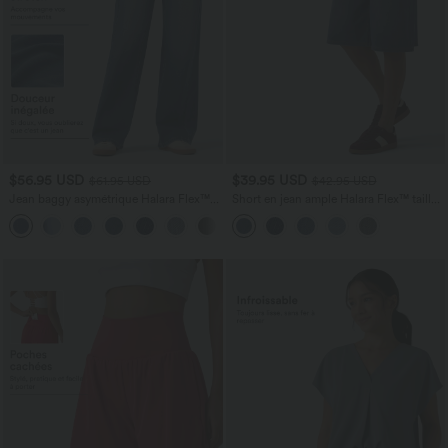
$56.95 USD
$39.95 USD
$61.95 USD
$42.95 USD
Jean baggy asymétrique Halara Flex™
Short en jean ample Halara Flex™ taille
taille haute effet délavé avec poches
haute croisé gainant décontracté avec
poches