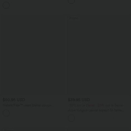
12,5 cm avec poches, longueur allongée
avec cordon de serrage et poches
latérales
Promo
$50.95 USD
$39.95 USD
Halara Flex™ Jean barrel coupe
-20% sur le 2ème, -25% sur le 3ème
tonneau taille mi-haute avec poches
Jupe longue casual aspect lin taille
haute avec cordon de serrage