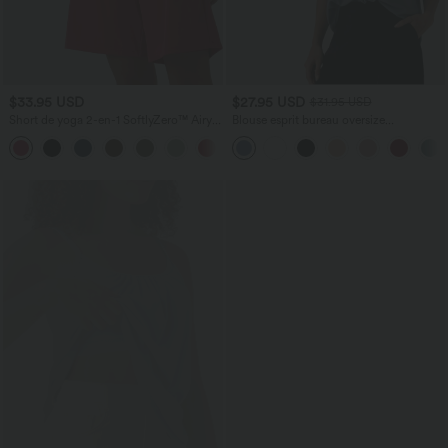
$33.95 USD
$27.95 USD
$31.95 USD
Short de yoga 2-en-1 SoftlyZero™ Airy
Blouse esprit bureau oversize
taille très haute effet frais InstantCool
défroissage facile, col V et manches
+10
22,8 cm avec poches
courtes