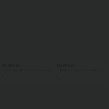
$61.95 USD
$25.95 USD
Combinaison de vacances à pois, dos
Débardeur de yoga col rond froncé,
nu halter, coussinets amovibles, poches
tissu rafraîchissant - Protection UPF50+
et accès facile Easy Peasy