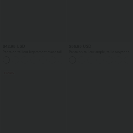
$42.95 USD
$56.95 USD
Pantalon tailleur légèrement évasé taille
Pantalon tailleur ample, taille moyenne,
haute avec poches arrière Halara Flex™
coupe barrel, à poches
+13
Promo