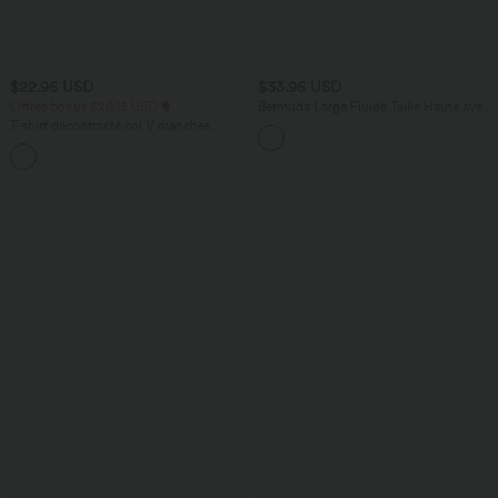
$22.95 USD
$33.95 USD
Offres bonus $20.13 USD
Bermuda Large Fluide Taille Haute avec
Plis et Poches Latérales en Lin
T-shirt décontracté col V manches
Synthétique
courtes coupe courte