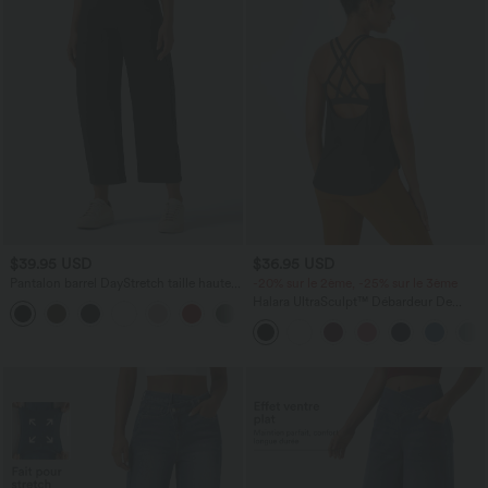
$39.95 USD
$36.95 USD
Pantalon barrel DayStretch taille haute
-20% sur le 2ème, -25% sur le 3ème
avec poches
Halara UltraSculpt™ Débardeur De
+5
Course à Col en U Dos Nu Ourlet
Incurvé Croisé