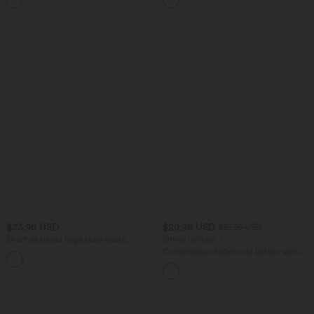
$33.95 USD
$29.95 USD
$61.95 USD
Short de travail large taille haute
Offres limitées ！
DayStretch avec poches
Combinaison tailleur col bateau sans
+11
manches à rayures et nœuds sur les
côtés effet frais InstantCool avec
poches, accès facile Easy Peasy