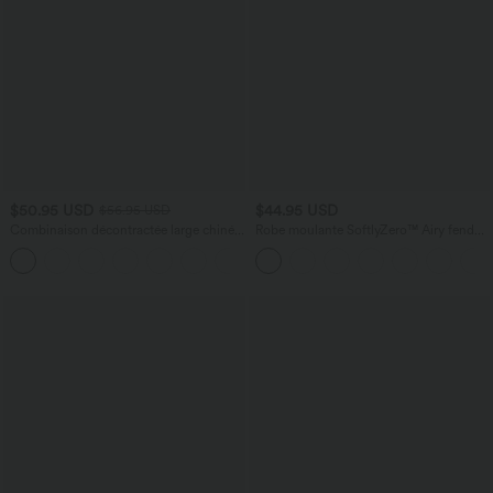
$50.95 USD
$44.95 USD
$56.95 USD
Combinaison décontractée large chinée
Robe moulante SoftlyZero™ Airy fendue
froncée bretelles ajustables avec poches
à effet frais InstantCool, brassière
+10
- Easy Peasy
intégrée, dos nu croisé à lacets,
légèrement plissée pour invitée de
mariage et demoiselle d'honneur