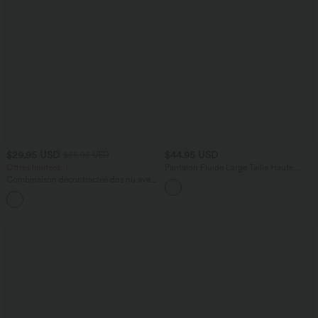
$29.95 USD
$44.95 USD
$56.95 USD
Offres limitées ！
Pantalon Fluide Large Taille Haute
Poches Latérales Palazzo Solide Casual
Combinaison décontractée dos nu avec
Linen-Feel
poches latérales
+10