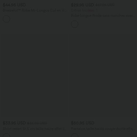
$44.95 USD
$29.95 USD
$67.95 USD
Breezeful™ Robe Mi-Longue Col en V
Offres limitées ！
Manches Courtes Poche Latérale Nouée
Robe longue fluide sans manches avec
+8
au Dos Séchage Rapide
brassière intégrée (Bonnets E-G) et
poches
$33.95 USD
$50.95 USD
$36.95 USD
Short resort 12,5 cm taille haute effet lin
Pantalon taille haute coupe droite effet
avec ourlet roulotté et poches
lin avec poches