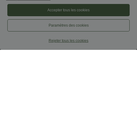
Accepter tous les cookies
Paramètres des cookies
Rejeter tous les cookies
$61.95 USD
$50.95 USD
$67.95 USD
Halara Flex™ Jean large Palazzo et
Jean droit Halara Flex™ à taille haute,
Taille Haute avec Poches Avant en Tricot
poches multiples, effet délavé et tissu
+2
Extensible Lavé
extensible
Promo