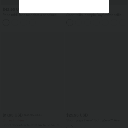
$42.95 USD
$33.95 USD
$36.95 USD
Robe midi sans manches à encolure
Short tailleur ample DayStretch taille
arrondie avec coussinets amovibles et
haute 17,5 cm avec poches
ourlet à volants
$17.95 USD
$25.95 USD
$31.95 USD
Offres limitées ！
Short yoga 2-en-1 SoftlyZero™ Airy
effet frais InstantCool taille très haute
Short décontracté effet lin taille haute