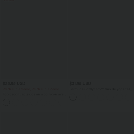
Promo
$25.95 USD
$31.95 USD
-20% sur le 2ème, -25% sur le 3ème
Bermuda SoftlyZero™ Airy de yoga taille
haute avec poches multiples et effet
Top décontracté dos nu à col licou avec
frais InstantCool
lien dans le dos
+1