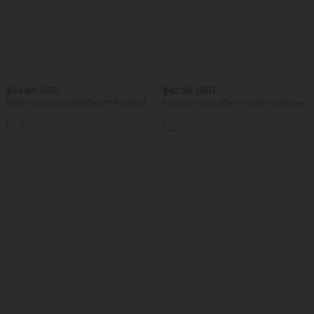
$44.95 USD
$42.95 USD
Robe moulante SoftlyZero™ Airy fendue
Pantalon capri effet lin taille haute avec
à effet frais InstantCool, brassière
poches zippées
+1
intégrée, dos nu croisé à lacets,
légèrement plissée pour invitée de
mariage et demoiselle d'honneur