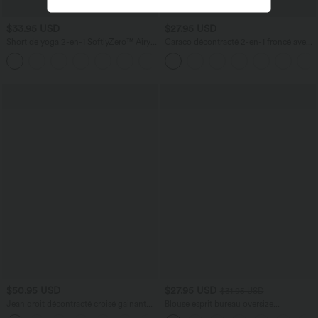
$33.95 USD
$27.95 USD
Short de yoga 2-en-1 SoftlyZero™ Airy
Caraco décontracté 2-en-1 froncé avec
taille très haute effet frais InstantCool
brassière intégrée bretelles réglables
+10
22,8 cm avec poches
$50.95 USD
$27.95 USD
$31.95 USD
Jean droit décontracté croisé gainant
Blouse esprit bureau oversize
taille haute avec poches Halara Flex™
défroissage facile, col V et manches