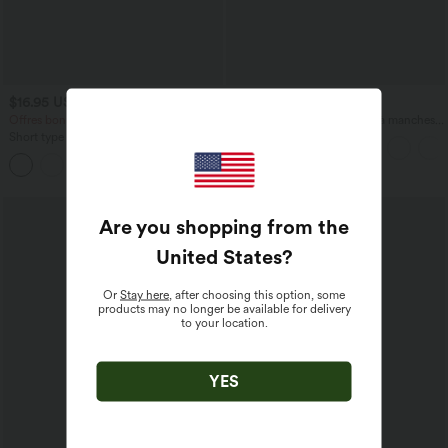
$16.95 USD
$33.95 USD
Offres bonus $14.52 USD
Top casual relaxed col rond à manches
chauve-souris
Short type boxer taille haute très
extensible et doux pour la détente
Are you shopping from the
United States
?
Or
Stay here
, after choosing this option, some
products may no longer be available for delivery
to your location.
YES