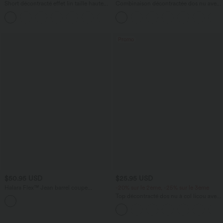
Short décontracté effet lin taille haute
Combinaison décontractée dos nu avec
avec cordon de serrage et poches
poches latérales
latérales
Promo
$50.95 USD
$25.95 USD
Halara Flex™ Jean barrel coupe
-20% sur le 2ème, -25% sur le 3ème
tonneau taille mi-haute avec poches
Top décontracté dos nu à col licou avec
lien dans le dos