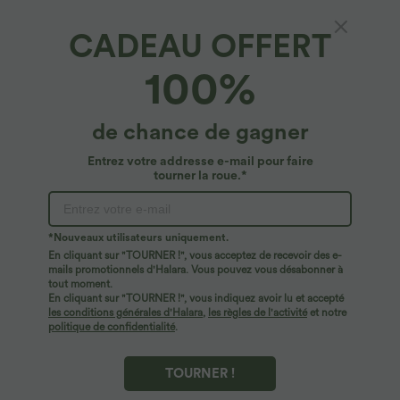
CADEAU OFFERT
100%
de chance de gagner
Entrez votre addresse e-mail pour faire
tourner la roue.*
Oops!
Nous ne semblons pas pouvoir trouver la page que
*Nouveaux utilisateurs uniquement.
vous recherchez.
En cliquant sur "TOURNER !", vous acceptez de recevoir des e-
mails promotionnels d'Halara. Vous pouvez vous désabonner à
tout moment.
Acheter plus
En cliquant sur "TOURNER !", vous indiquez avoir lu et accepté
les conditions générales d'Halara
,
les règles de l'activité
et notre
politique de confidentialité
.
TOURNER !