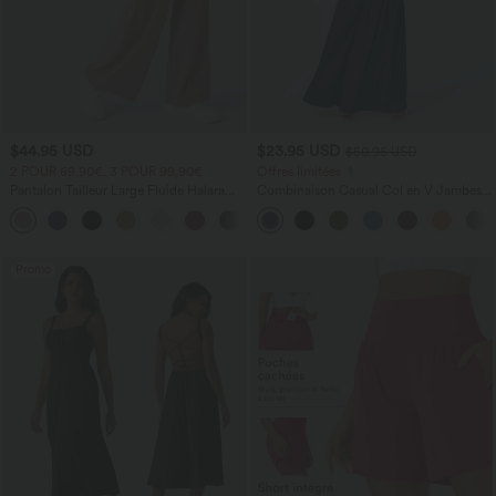
$44.95 USD
$23.95 USD
$50.95 USD
2 POUR 69,90€, 3 POUR 99,90€
Offres limitées ！
Pantalon Tailleur Large Fluide Halara
Combinaison Casual Col en V Jambes
Flex™ Gaufré Taille Haute Poches
Large Plissée Manches Courtes Poche
+21
Latérales
Latérale Gaufrée Fluide
Promo