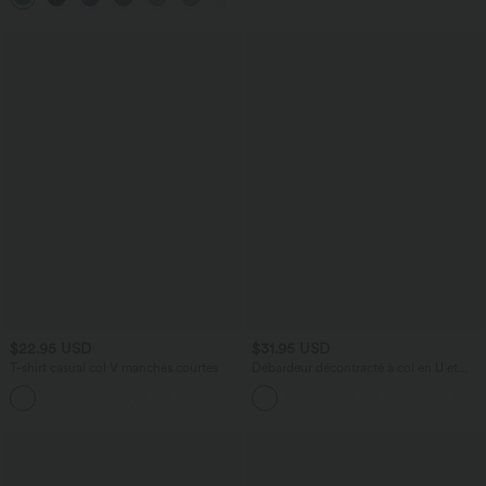
$22.95 USD
$31.95 USD
T-shirt casual col V manches courtes
Débardeur décontracté à col en U et
brassière intégrée
+9