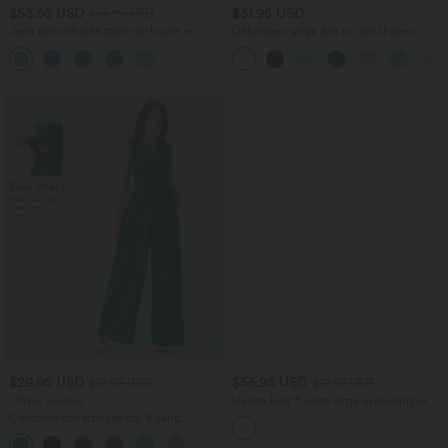
$53.95 USD
$31.95 USD
$56.95 USD
Jean décontracté taille mi-haute en
Débardeur yoga dos nu col U avec
lyocell drapé avec cordon de serrage et
bretelles croisées, ourlet arrondi et effet
poches
frais InstantCool, protection solaire
UPF50+
$29.95 USD
$56.95 USD
$61.95 USD
$61.95 USD
Offres limitées ！
Halara Flex™ Jean large asymétrique
taille basse avec bouton, fermeture
Combinaison froncée col V sans
éclair et poches multiples, délavé et
manches avec poches - Easy Peasy
extensible en maille
+7