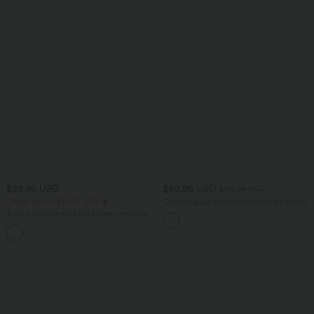
$25.95 USD
$50.95 USD
$56.95 USD
Offres bonus $20.13 USD
Combinaison décontractée large chinée
froncée bretelles ajustables avec poches
T-shirt décontracté col bateau manches
- Easy Peasy
courtes coton