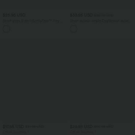
$25.95 USD
$33.95 USD
$36.95 USD
Short yoga 2-en-1 SoftlyZero™ Airy
Short tailleur ample DayStretch taille
effet frais InstantCool taille très haute
haute 17,5 cm avec poches
+20
12,5 cm avec poches, longueur allongée
$17.95 USD
$29.95 USD
$31.95 USD
$56.95 USD
Offres limitées ！
Offres limitées ！