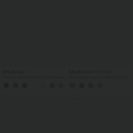
$39.95 USD
$39.95 USD
$42.95 USD
Pantalon barrel DayStretch taille haute
Short en jean ample Halara Flex™ taille
avec poches
haute croisé gainant décontracté avec
+5
poches
Promo