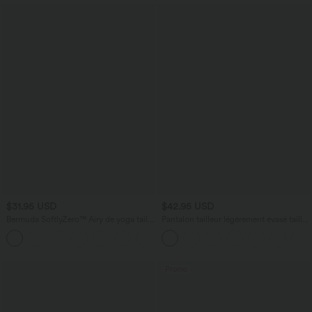
$31.95 USD
$42.95 USD
Bermuda SoftlyZero™ Airy de yoga taille
Pantalon tailleur légèrement évasé taille
haute avec poches multiples et effet
haute avec poches arrière Halara Flex™
+16
frais InstantCool
Promo