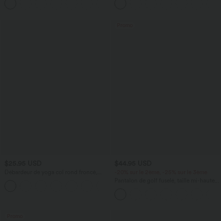
+1
courtes
Promo
$25.95 USD
$44.95 USD
Débardeur de yoga col rond froncé,
-20% sur le 2ème, -25% sur le 3ème
tissu rafraîchissant - Protection UPF50+
Pantalon de golf fuselé, taille mi-haute,
+16
cordon, ourlet courbé, séchage rapide,
avec poches—UPF40+
Promo