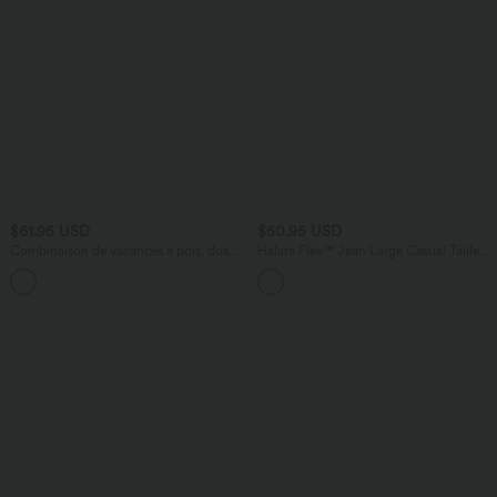
$61.95 USD
$50.95 USD
Combinaison de vacances à pois, dos
Halara Flex™ Jean Large Casual Taille
nu halter, coussinets amovibles, poches
Haute Poches Multiples Tricot
et accès facile Easy Peasy
Extensible Délavé