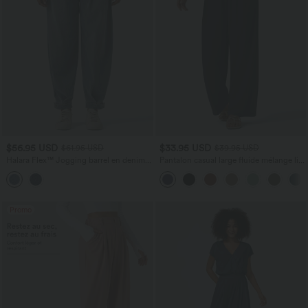
$56.95 USD
$33.95 USD
$61.95 USD
$39.95 USD
Halara Flex™ Jogging barrel en denim
Pantalon casual large fluide mélange lin
taille mi-haute avec poches
taille haute avec cordon de serrage et
poches
Promo