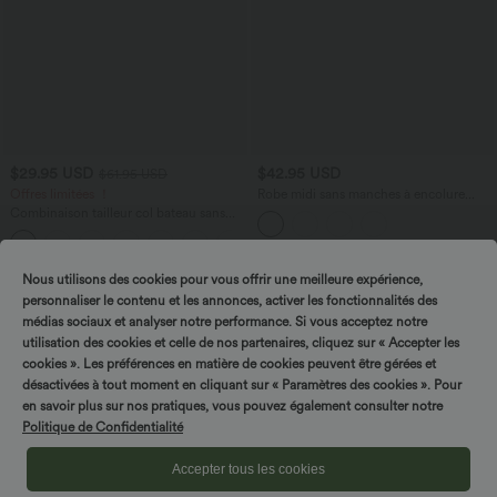
$29.95 USD
$42.95 USD
$61.95 USD
Offres limitées ！
Robe midi sans manches à encolure
arrondie avec coussinets amovibles et
Combinaison tailleur col bateau sans
ourlet à volants
manches à rayures et nœuds sur les
+8
côtés effet frais InstantCool avec
poches, accès facile Easy Peasy
Nous utilisons des cookies pour vous offrir une meilleure expérience,
personnaliser le contenu et les annonces, activer les fonctionnalités des
médias sociaux et analyser notre performance. Si vous acceptez notre
utilisation des cookies et celle de nos partenaires, cliquez sur « Accepter les
cookies ». Les préférences en matière de cookies peuvent être gérées et
désactivées à tout moment en cliquant sur « Paramètres des cookies ». Pour
en savoir plus sur nos pratiques, vous pouvez également consulter notre
Politique de Confidentialité
Accepter tous les cookies