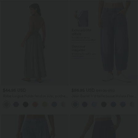
$44.95 USD
$56.95 USD
$61.95 USD
Robe longue fluide fendue avec poches
Jean Barrel 7/8 taille basse Halara Flex™
latérales, dos nu et effet torsadé
avec poches zippées
+8