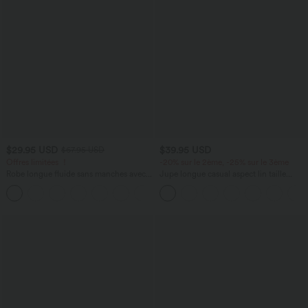
$29.95 USD
$39.95 USD
$67.95 USD
Offres limitées ！
-20% sur le 2ème, -25% sur le 3ème
Robe longue fluide sans manches avec
Jupe longue casual aspect lin taille
brassière intégrée (Bonnets E-G) et
haute avec cordon de serrage
poches