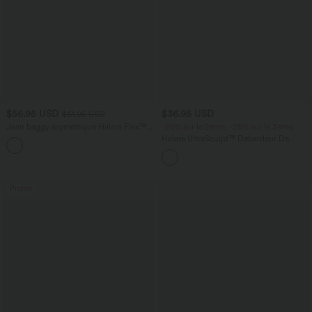
$56.95 USD
$36.95 USD
$61.95 USD
Jean baggy asymétrique Halara Flex™
-20% sur le 2ème, -25% sur le 3ème
taille haute effet délavé avec poches
Halara UltraSculpt™ Débardeur De
Course à Col en U Dos Nu Ourlet
Incurvé Croisé
Promo