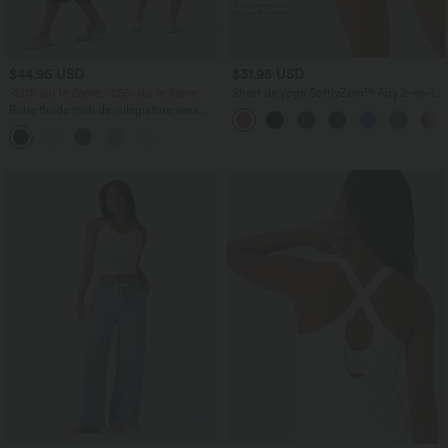
$44.95 USD
$31.95 USD
-20% sur le 2ème, -25% sur le 3ème
Short de yoga SoftlyZero™ Airy 2-en-1
taille très haute avec poches et effet frais
Robe fluide midi de villégiature sans
InstantCool 17,5 cm
manches, encolure carrée, dos nu croisé,
fronces et soutien-gorge intégré