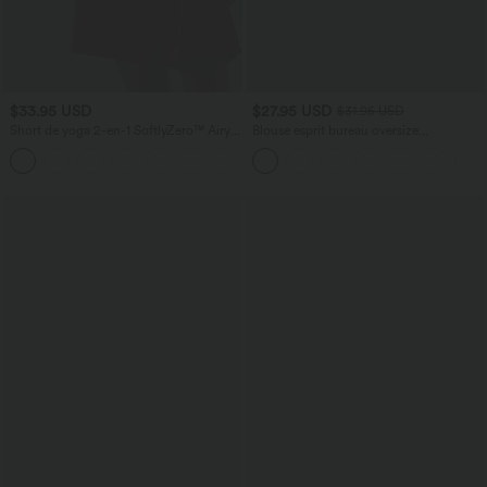
$33.95 USD
$27.95 USD
$31.95 USD
Short de yoga 2-en-1 SoftlyZero™ Airy
Blouse esprit bureau oversize
taille très haute effet frais InstantCool
défroissage facile, col V et manches
+10
22,8 cm avec poches
courtes