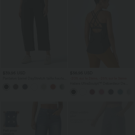
$39.95 USD
$36.95 USD
Pantalon barrel DayStretch taille haute
-20% sur le 2ème, -25% sur le 3ème
avec poches
Halara UltraSculpt™ Débardeur De
+5
Course à Col en U Dos Nu Ourlet
Incurvé Croisé