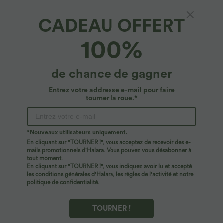
CADEAU OFFERT
100%
$44.95 USD
$44.95 USD
de chance de gagner
2 POUR 69,90€, 3 POUR 99,90€
-20% sur le 2ème, -25% sur le 3ème
Pantalon Tailleur Large Fluide Halara
Robe fluide midi de villégiature sans
Entrez votre addresse e-mail pour faire
Flex™ Gaufré Taille Haute Poches
manches, encolure carrée, dos nu croisé,
tourner la roue.*
+21
Latérales
fronces et soutien-gorge intégré
*Nouveaux utilisateurs uniquement.
En cliquant sur "TOURNER !", vous acceptez de recevoir des e-
mails promotionnels d'Halara. Vous pouvez vous désabonner à
tout moment.
En cliquant sur "TOURNER !", vous indiquez avoir lu et accepté
les conditions générales d'Halara
,
les règles de l'activité
et notre
politique de confidentialité
.
TOURNER !