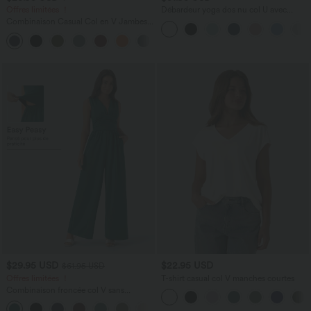
Offres limitées ！
Débardeur yoga dos nu col U avec
bretelles croisées, ourlet arrondi et effet
Combinaison Casual Col en V Jambes
frais InstantCool, protection solaire
Large Plissée Manches Courtes Poche
UPF50+
+5
Latérale Gaufrée Fluide
$29.95 USD
$22.95 USD
$61.95 USD
Offres limitées ！
T-shirt casual col V manches courtes
Combinaison froncée col V sans
manches avec poches - Easy Peasy
+7