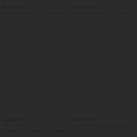
$27.95 USD
$33.95 USD
Caraco décontracté 2-en-1 froncé avec
Top casual relaxed col rond à manches
brassière intégrée bretelles réglables
chauve-souris
Promo
$44.95 USD
$50.95 USD
-20% sur le 2ème, -25% sur le 3ème
Jean droit décontracté croisé gainant
taille haute avec poches Halara Flex™
Pantalon de golf fuselé, taille mi-haute,
cordon, ourlet courbé, séchage rapide,