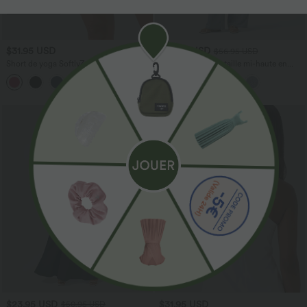
$31.95 USD
$53.95 USD
$56.95 USD
Short de yoga SoftlyZero™ Airy 2-en-1
Jean décontracté taille mi-haute en
taille très haute avec poches et effet frais
lyocell drapé avec cordon de serrage et
+23
InstantCool 17,5 cm
poches
$23.95 USD
$31.95 USD
$50.95 USD