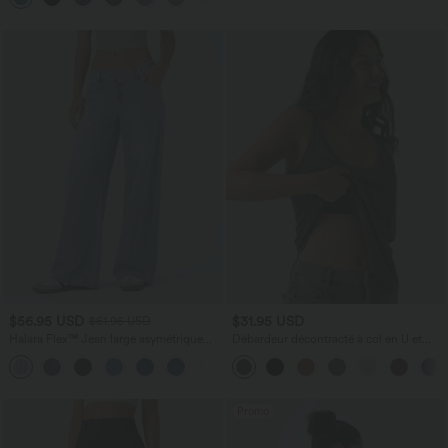
$56.95 USD
$31.95 USD
$61.95 USD
Halara Flex™ Jean large asymétrique
Débardeur décontracté à col en U et
taille basse avec bouton, fermeture
brassière intégrée
+5
éclair et poches multiples, délavé et
extensible en maille
Promo