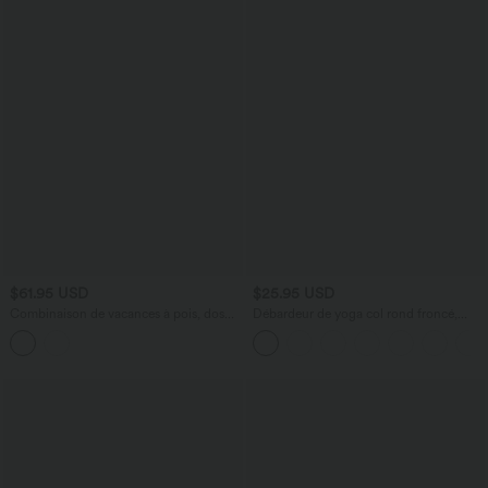
$61.95 USD
$25.95 USD
Combinaison de vacances à pois, dos
Débardeur de yoga col rond froncé,
nu halter, coussinets amovibles, poches
tissu rafraîchissant - Protection UPF50+
et accès facile Easy Peasy