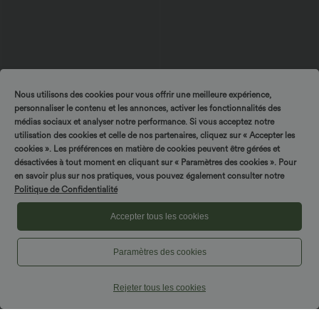
Nous utilisons des cookies pour vous offrir une meilleure expérience,
personnaliser le contenu et les annonces, activer les fonctionnalités des
médias sociaux et analyser notre performance. Si vous acceptez notre
$50.95 USD
$44.95 USD
utilisation des cookies et celle de nos partenaires, cliquez sur « Accepter les
$56.95 USD
Combinaison décontractée large chinée
cookies ». Les préférences en matière de cookies peuvent être gérées et
Robe moulante SoftlyZero™ Airy fendue
froncée bretelles ajustables avec poches
à effet frais InstantCool, brassière
désactivées à tout moment en cliquant sur « Paramètres des cookies ». Pour
+10
- Easy Peasy
intégrée, dos nu croisé à lacets,
en savoir plus sur nos pratiques, vous pouvez également consulter notre
légèrement plissée pour invitée de
mariage et demoiselle d'honneur
Politique de Confidentialité
Accepter tous les cookies
Paramètres des cookies
Rejeter tous les cookies