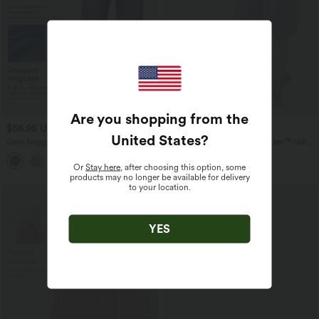
Are you shopping from the
$56.95 USD
$39.95 USD
$61.95 USD
$42.95 USD
United States
?
Jean baggy asymétrique Halara Flex™
Short en jean ample Halara Flex™ taille
taille haute effet délavé avec poches
haute croisé gainant décontracté avec
poches
Or
Stay here
, after choosing this option, some
products may no longer be available for delivery
to your location.
YES