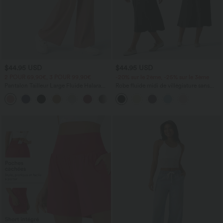
$44.95 USD
$44.95 USD
2 POUR 69,90€, 3 POUR 99,90€
-20% sur le 2ème, -25% sur le 3ème
Pantalon Tailleur Large Fluide Halara
Robe fluide midi de villégiature sans
Flex™ Gaufré Taille Haute Poches
manches, encolure carrée, dos nu croisé,
+21
Latérales
fronces et soutien-gorge intégré