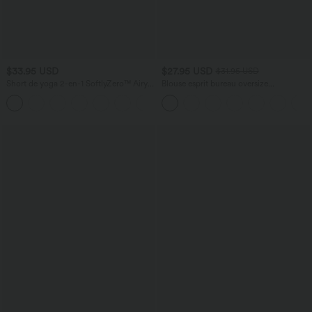
$33.95 USD
$27.95 USD
$31.95 USD
Short de yoga 2-en-1 SoftlyZero™ Airy
Blouse esprit bureau oversize
taille très haute effet frais InstantCool
défroissage facile, col V et manches
+10
22,8 cm avec poches
courtes