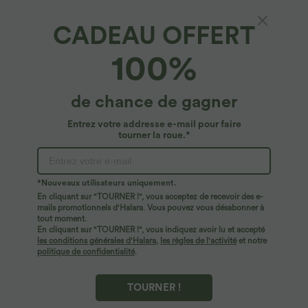
CADEAU OFFERT
100%
de chance de gagner
Entrez votre addresse e-mail pour faire
tourner la roue.*
*Nouveaux utilisateurs uniquement.
En cliquant sur "TOURNER !", vous acceptez de recevoir des e-
$44.95 USD
$56.95 USD
$61.95 USD
mails promotionnels d'Halara. Vous pouvez vous désabonner à
Robe longue fluide fendue avec poches
Jean Barrel 7/8 taille basse Halara Flex™
tout moment.
latérales, dos nu et effet torsadé
avec poches zippées
En cliquant sur "TOURNER !", vous indiquez avoir lu et accepté
+8
les conditions générales d'Halara
,
les règles de l'activité
et notre
politique de confidentialité
.
TOURNER !