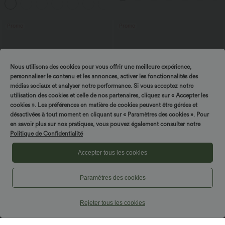
+2
avec poches—UPF40+
Promo
Promo
Nous utilisons des cookies pour vous offrir une meilleure expérience,
personnaliser le contenu et les annonces, activer les fonctionnalités des
médias sociaux et analyser notre performance. Si vous acceptez notre
utilisation des cookies et celle de nos partenaires, cliquez sur « Accepter les
cookies ». Les préférences en matière de cookies peuvent être gérées et
désactivées à tout moment en cliquant sur « Paramètres des cookies ». Pour
en savoir plus sur nos pratiques, vous pouvez également consulter notre
Politique de Confidentialité
Accepter tous les cookies
$16.95 USD
$25.95 USD
Offres bonus $14.52 USD
Offres bonus $20.13 USD
Paramètres des cookies
Short type boxer taille haute très
T-shirt décontracté col bateau manches
extensible et doux pour la détente
courtes coton
Rejeter tous les cookies