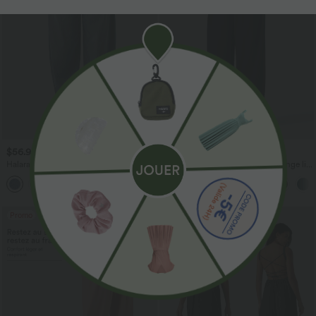
$56.95 USD
$33.95 USD
$61.95 USD
$39.95 USD
Halara Flex™ Jogging barrel en denim
Pantalon casual large fluide mélange lin
taille mi-haute avec poches
taille haute avec cordon de serrage et
poches
Promo
Promo