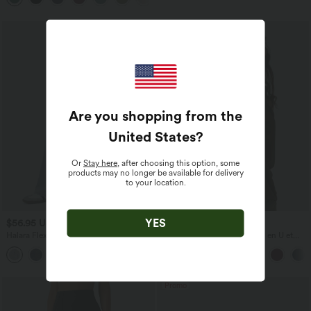
Are you shopping from the
United States
?
Or
Stay here
, after choosing this option, some
products may no longer be available for delivery
to your location.
YES
$56.95 USD
$31.95 USD
$61.95 USD
Halara Flex™ Jean large asymétrique
Débardeur décontracté à col en U et
taille basse avec bouton, fermeture
brassière intégrée
+5
éclair et poches multiples, délavé et
extensible en maille
Promo