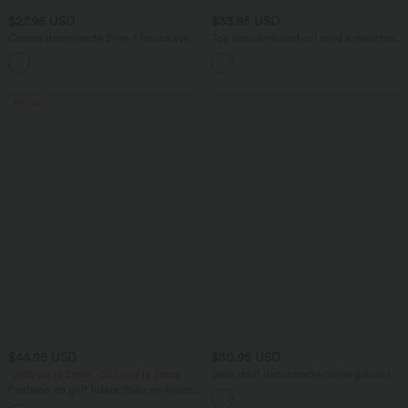
$27.95 USD
$33.95 USD
Caraco décontracté 2-en-1 froncé avec
Top casual relaxed col rond à manches
brassière intégrée bretelles réglables
chauve-souris
Promo
$44.95 USD
$50.95 USD
-20% sur le 2ème, -25% sur le 3ème
Jean droit décontracté croisé gainant
taille haute avec poches Halara Flex™
Pantalon de golf fuselé, taille mi-haute,
cordon, ourlet courbé, séchage rapide,