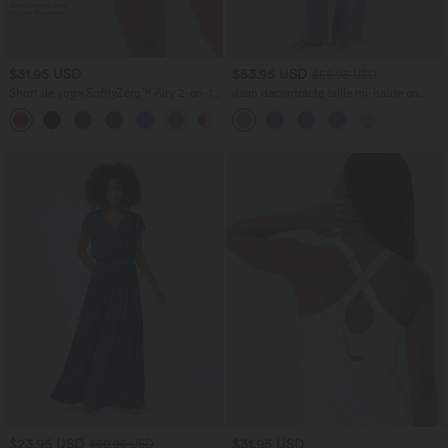
$31.95 USD
$53.95 USD
$56.95 USD
Short de yoga SoftlyZero™ Airy 2-en-1
Jean décontracté taille mi-haute en
taille très haute avec poches et effet frais
lyocell drapé avec cordon de serrage et
+23
InstantCool 17,5 cm
poches
$23.95 USD
$31.95 USD
$50.95 USD