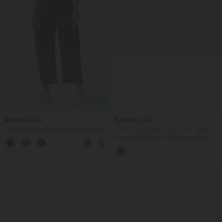
$39.95 USD
$36.95 USD
Pantalon barrel DayStretch taille haute
-20% sur le 2ème, -25% sur le 3ème
avec poches
Halara UltraSculpt™ Débardeur De
+5
Course à Col en U Dos Nu Ourlet
Incurvé Croisé