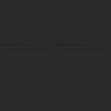
$56.95 USD
$39.95 USD
$61.95 USD
$42.95 USD
Jean baggy asymétrique Halara Flex™
Short en jean ample Halara Flex™ taille
taille haute effet délavé avec poches
haute croisé gainant décontracté avec
poches