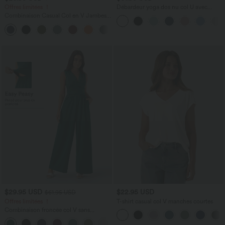
Offres limitées ！
Débardeur yoga dos nu col U avec
bretelles croisées, ourlet arrondi et effet
Combinaison Casual Col en V Jambes
frais InstantCool, protection solaire
Large Plissée Manches Courtes Poche
UPF50+
+5
Latérale Gaufrée Fluide
$29.95 USD
$22.95 USD
$61.95 USD
Offres limitées ！
T-shirt casual col V manches courtes
Combinaison froncée col V sans
manches avec poches - Easy Peasy
+7