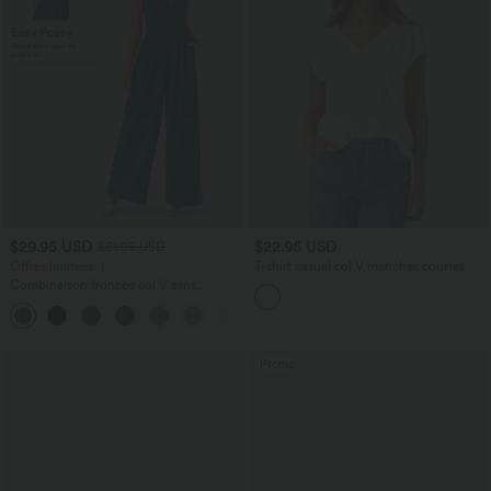
$29.95 USD
$22.95 USD
$61.95 USD
Offres limitées ！
T-shirt casual col V manches courtes
Combinaison froncée col V sans
manches avec poches - Easy Peasy
+7
Promo