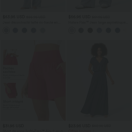
$53.95 USD
$56.95 USD
$56.95 USD
$61.95 USD
Jean décontracté taille mi-haute en
Halara Flex™ Jean large asymétrique
lyocell drapé avec cordon de serrage et
taille basse avec bouton, fermeture
poches
éclair et poches multiples, délavé et
extensible en maille
$31.95 USD
$23.95 USD
$50.95 USD
Short de yoga SoftlyZero™ Airy 2-en-1
Offres limitées ！