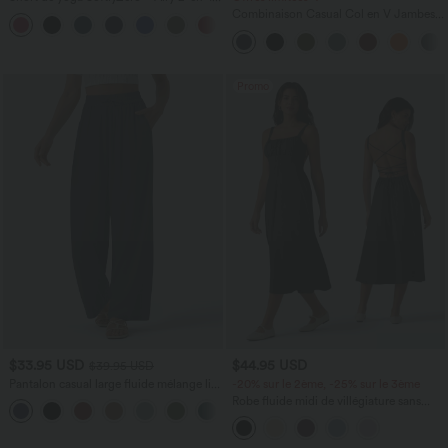
taille très haute avec poches et effet frais
Combinaison Casual Col en V Jambes
+23
InstantCool 17,5 cm
Large Plissée Manches Courtes Poche
Latérale Gaufrée Fluide
Promo
$33.95 USD
$44.95 USD
$39.95 USD
Pantalon casual large fluide mélange lin
-20% sur le 2ème, -25% sur le 3ème
taille haute avec cordon de serrage et
Robe fluide midi de villégiature sans
+5
poches
manches, encolure carrée, dos nu croisé,
fronces et soutien-gorge intégré