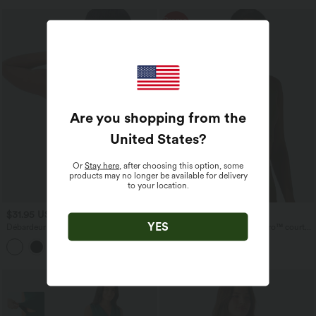
Promo
-50%
Are you shopping from the
United States
?
Or
Stay here
, after choosing this option, some
products may no longer be available for delivery
to your location.
$31.95 USD
$15.95 USD
$31.95 USD
YES
Débardeur yoga dos nu col U avec
Débardeur de yoga SoftlyZero™ court
bretelles croisées, ourlet arrondi et effet
col V dos nageur ourlet croisé avec
frais InstantCool, protection solaire
brassière intégrée effet frais InstantCool,
UPF50+
protection solaire UPF50+