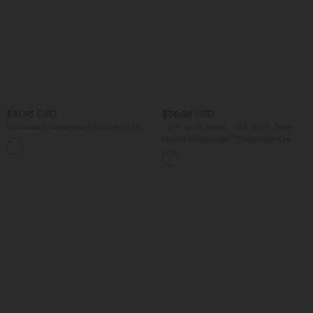
$31.95 USD
$36.95 USD
Débardeur décontracté à col en U et
-20% sur le 2ème, -25% sur le 3ème
brassière intégrée
Halara UltraSculpt™ Débardeur De
Course à Col en U Dos Nu Ourlet
Incurvé Croisé