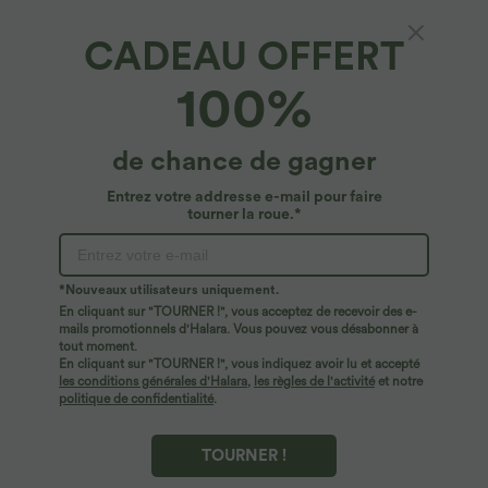
CADEAU OFFERT
100%
de chance de gagner
Entrez votre addresse e-mail pour faire
tourner la roue.*
*Nouveaux utilisateurs uniquement.
En cliquant sur "TOURNER !", vous acceptez de recevoir des e-
$56.95 USD
$41.95 USD
$61.95 USD
mails promotionnels d'Halara. Vous pouvez vous désabonner à
Jean Barrel 7/8 taille basse Halara Flex™
Pantalon large fluide taille haute avec
tout moment.
avec poches zippées
cordon de serrage, poches latérales et
En cliquant sur "TOURNER !", vous indiquez avoir lu et accepté
aspect lin
les conditions générales d'Halara
,
les règles de l'activité
et notre
politique de confidentialité
.
TOURNER !