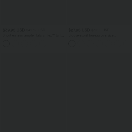
$39.95 USD
$27.95 USD
$42.95 USD
$31.95 USD
Short en jean ample Halara Flex™ taille
Blouse esprit bureau oversize
haute croisé gainant décontracté avec
défroissage facile, col V et manches
poches
courtes