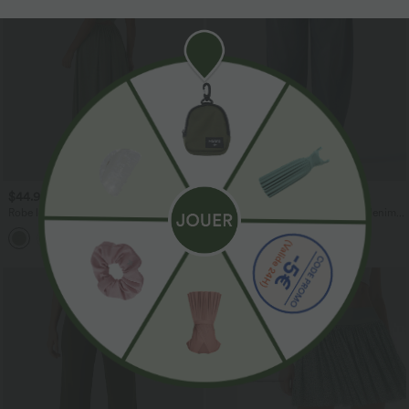
$44.95 USD
$56.95 USD
$61.95 USD
Robe longue fluide fendue avec poches
Halara Flex™ Jogging barrel en denim
latérales, dos nu et effet torsadé
taille mi-haute avec poches
+8
Promo
-55%