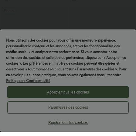
Promo
Nous utilisons des cookies pour vous offrir une meilleure expérience,
personnaliser le contenu et les annonces, activer les fonctionnalités des
médias sociaux et analyser notre performance. Si vous acceptez notre
utilisation des cookies et celle de nos partenaires, cliquez sur « Accepter les
cookies ». Les préférences en matière de cookies peuvent être gérées et
désactivées à tout moment en cliquant sur « Paramètres des cookies ». Pour
en savoir plus sur nos pratiques, vous pouvez également consulter notre
Politique de Confidentialité
Accepter tous les cookies
$44.95 USD
$61.95 USD
-20% sur le 2ème, -25% sur le 3ème
Combinaison de vacances à pois, dos
nu halter, coussinets amovibles, poches
Pantalon de golf fuselé, taille mi-haute,
Paramètres des cookies
et accès facile Easy Peasy
cordon, ourlet courbé, séchage rapide,
+2
avec poches—UPF40+
Rejeter tous les cookies