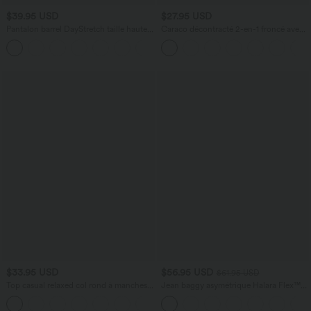
$39.95 USD
$27.95 USD
Pantalon barrel DayStretch taille haute
Caraco décontracté 2-en-1 froncé avec
avec poches
brassière intégrée bretelles réglables
+5
$33.95 USD
$56.95 USD
$61.95 USD
Top casual relaxed col rond à manches
Jean baggy asymétrique Halara Flex™
chauve-souris
taille haute effet délavé avec poches
+1