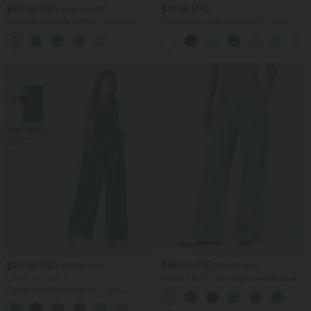
$53.95 USD
$31.95 USD
$56.95 USD
Jean décontracté taille mi-haute en
Débardeur yoga dos nu col U avec
lyocell drapé avec cordon de serrage et
bretelles croisées, ourlet arrondi et effet
poches
frais InstantCool, protection solaire
UPF50+
$29.95 USD
$56.95 USD
$61.95 USD
$61.95 USD
Offres limitées ！
Halara Flex™ Jean large asymétrique
taille basse avec bouton, fermeture
Combinaison froncée col V sans
éclair et poches multiples, délavé et
manches avec poches - Easy Peasy
extensible en maille
+7