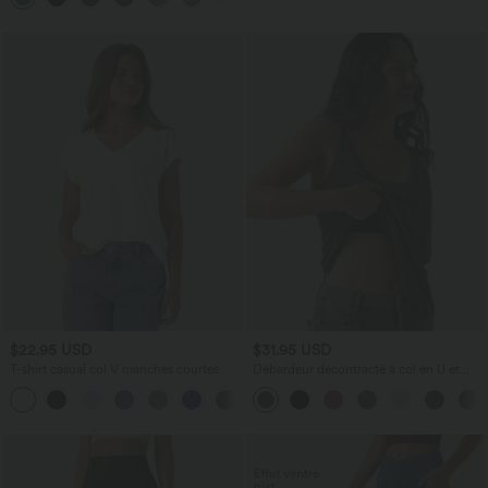
$22.95 USD
$31.95 USD
T-shirt casual col V manches courtes
Débardeur décontracté à col en U et
brassière intégrée
+9