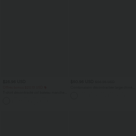
$25.95 USD
$50.95 USD
$56.95 USD
Offres bonus $20.13 USD
Combinaison décontractée large chinée
froncée bretelles ajustables avec poches
T-shirt décontracté col bateau manches
- Easy Peasy
courtes coton