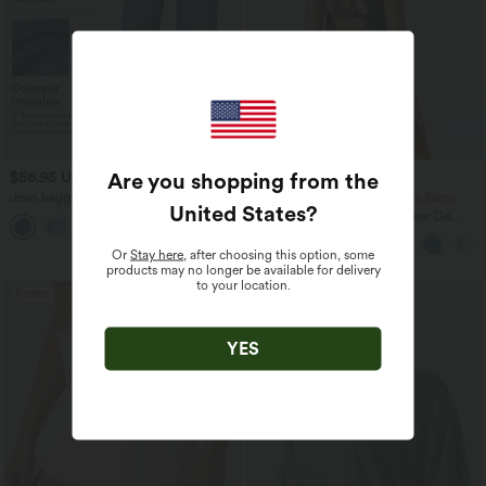
Are you shopping from the
$56.95 USD
$36.95 USD
$61.95 USD
Jean baggy asymétrique Halara Flex™
-20% sur le 2ème, -25% sur le 3ème
United States
?
taille haute effet délavé avec poches
Halara UltraSculpt™ Débardeur De
Course à Col en U Dos Nu Ourlet
Incurvé Croisé
Or
Stay here
, after choosing this option, some
products may no longer be available for delivery
to your location.
Promo
YES