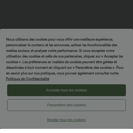
Nous utilisons des cookies pour vous offrir une meilleure expérience,
personnaliser le contenu et les annonces, activer les fonctionnalités des
médias sociaux et analyser notre performance. Si vous acceptez notre
utilisation des cookies et celle de nos partenaires, cliquez sur « Accepter les
$61.95 USD
$50.95 USD
cookies ». Les préférences en matière de cookies peuvent être gérées et
Combinaison de vacances à pois, dos
Halara Flex™ Jean Large Casual Taille
désactivées à tout moment en cliquant sur « Paramètres des cookies ». Pour
nu halter, coussinets amovibles, poches
Haute Poches Multiples Tricot
en savoir plus sur nos pratiques, vous pouvez également consulter notre
et accès facile Easy Peasy
Extensible Délavé
Politique de Confidentialité
Accepter tous les cookies
Paramètres des cookies
Rejeter tous les cookies