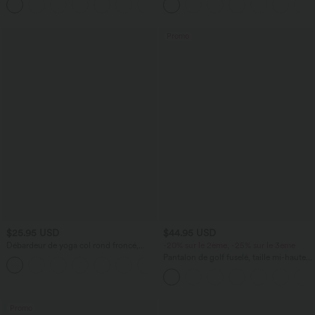
+1
courtes
Promo
$25.95 USD
$44.95 USD
Débardeur de yoga col rond froncé,
-20% sur le 2ème, -25% sur le 3ème
tissu rafraîchissant - Protection UPF50+
Pantalon de golf fuselé, taille mi-haute,
+16
cordon, ourlet courbé, séchage rapide,
avec poches—UPF40+
Promo