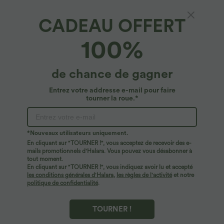
CADEAU OFFERT
100%
$44.95 USD
$23.95 USD
$50.95 USD
de chance de gagner
2 POUR 69,90€, 3 POUR 99,90€
Offres limitées ！
Pantalon Tailleur Large Fluide Halara
Combinaison Casual Col en V Jambes
Entrez votre addresse e-mail pour faire
Flex™ Gaufré Taille Haute Poches
Large Plissée Manches Courtes Poche
tourner la roue.*
+21
Latérales
Latérale Gaufrée Fluide
Promo
*Nouveaux utilisateurs uniquement.
En cliquant sur "TOURNER !", vous acceptez de recevoir des e-
mails promotionnels d'Halara. Vous pouvez vous désabonner à
tout moment.
En cliquant sur "TOURNER !", vous indiquez avoir lu et accepté
les conditions générales d'Halara
,
les règles de l'activité
et notre
politique de confidentialité
.
TOURNER !