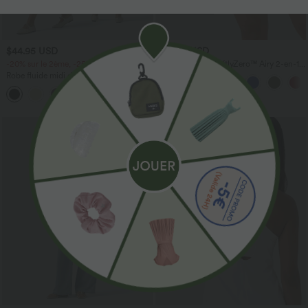
$44.95 USD
$31.95 USD
-20% sur le 2ème, -25% sur le 3ème
Short de yoga SoftlyZero™ Airy 2-en-1
taille très haute avec poches et effet frais
Robe fluide midi de villégiature sans
InstantCool 17,5 cm
manches, encolure carrée, dos nu croisé,
fronces et soutien-gorge intégré