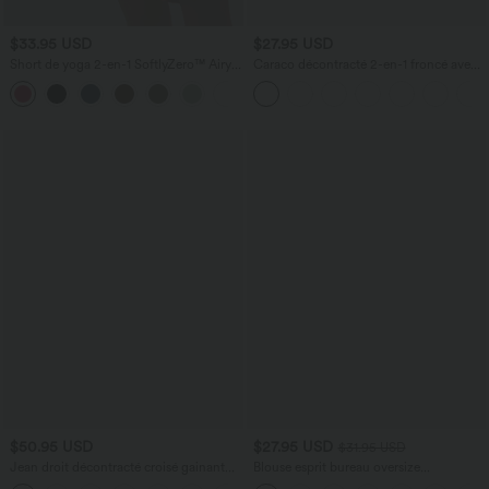
$33.95 USD
$27.95 USD
Short de yoga 2-en-1 SoftlyZero™ Airy
Caraco décontracté 2-en-1 froncé avec
taille très haute effet frais InstantCool
brassière intégrée bretelles réglables
+10
22,8 cm avec poches
$50.95 USD
$27.95 USD
$31.95 USD
Jean droit décontracté croisé gainant
Blouse esprit bureau oversize
taille haute avec poches Halara Flex™
défroissage facile, col V et manches