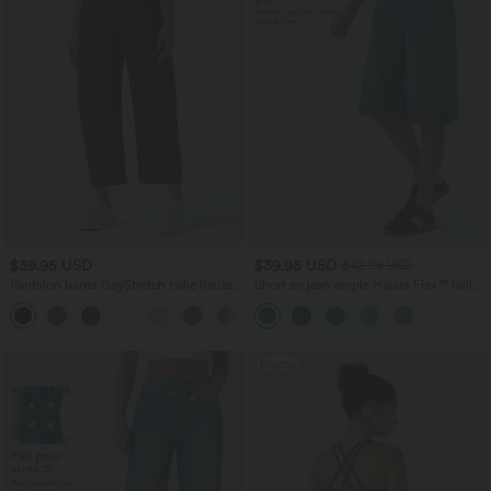
$39.95 USD
$39.95 USD
$42.95 USD
Pantalon barrel DayStretch taille haute
Short en jean ample Halara Flex™ taille
avec poches
haute croisé gainant décontracté avec
+5
poches
Promo