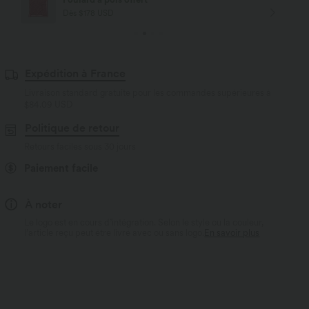
Dès $178 USD
Expédition à France
Livraison standard gratuite pour les commandes supérieures à
$84.09 USD
Politique de retour
Retours faciles sous 30 jours
Paiement facile
À noter
Le logo est en cours d’intégration. Selon le style ou la couleur,
l’article reçu peut être livré avec ou sans logo.
En savoir plus