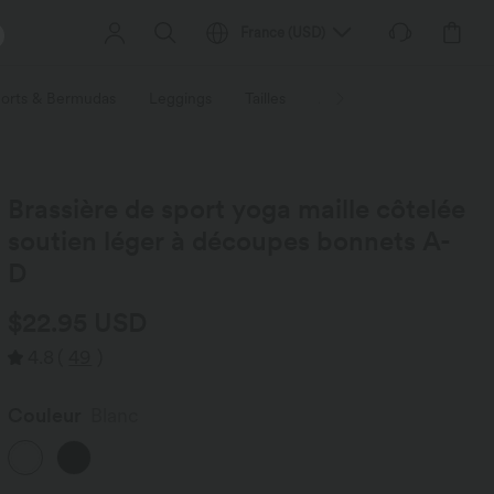
France
(
USD
)
orts & Bermudas
Leggings
Tailles
Activités / Utilités
Ti
Brassière de sport yoga maille côtelée
soutien léger à découpes bonnets A-
D
$22.95 USD
4.8
(
49
)
Couleur
Blanc