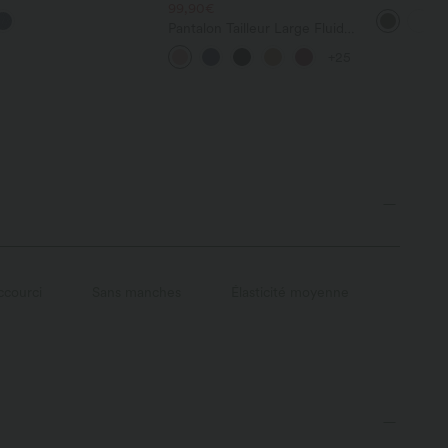
im taille mi-haute avec
99,90€
droite DayS
s
poches
Pantalon Tailleur Large Fluide
Halara Flex™ Gaufré Taille
+25
Haute Poches Latérales
ccourci
Sans manches
Élasticité moyenne