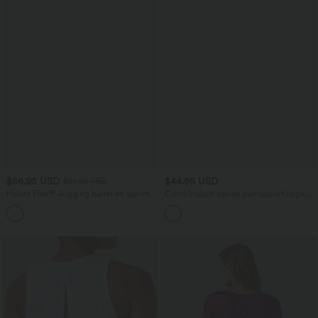
$56.95 USD
$44.95 USD
$61.95 USD
Halara Flex™ Jogging barrel en denim
Combinaison casual pantacourt large
taille mi-haute avec poches
avec poches - Édition Easy Peasy