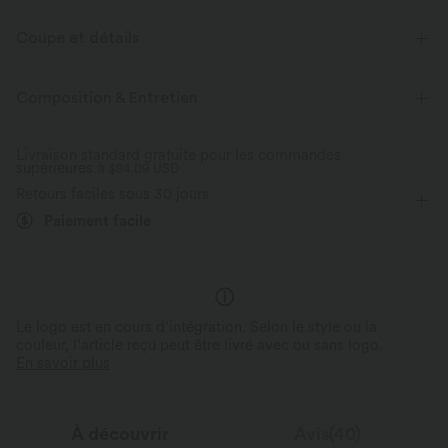
Coupe et détails
Taille plate
Poches cachées
Fente
Composition & Entretien
Cordon de serrage
Décontracté
Mini
Livraison standard gratuite pour les commandes
supérieures à
Taille moyenne
$84.09 USD
Colonne
Haute élasticité
Retours faciles sous 30 jours
Élasticité quatre directions
Paiement facile
Le logo est en cours d’intégration. Selon le style ou la
couleur, l’article reçu peut être livré avec ou sans logo.
En savoir plus
À découvrir
Avis(40)