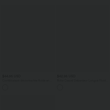
$44.95 USD
$42.95 USD
Combinaison décontractée fluide en
Robe Casual Débardeur Longue Fluide
tissu gaufré col V avec poches, Édition
Fendue Dos Nu à Col en U
Easy Peasy