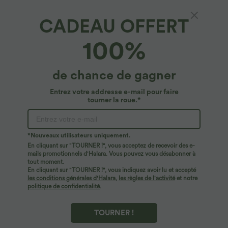
CADEAU OFFERT
Mini-jupe décontractée 2-en-1 en maille
100%
côtelée, taille moyenne, cordon de serrage,
fente et poche arrière
4.7
(
40
)
de chance de gagner
$17.95 USD
$31.95 USD
Entrez votre addresse e-mail pour faire
tourner la roue.*
*Nouveaux utilisateurs uniquement.
En cliquant sur "TOURNER !", vous acceptez de recevoir des e-
mails promotionnels d'Halara. Vous pouvez vous désabonner à
tout moment.
En cliquant sur "TOURNER !", vous indiquez avoir lu et accepté
les conditions générales d'Halara
,
les règles de l'activité
et notre
politique de confidentialité
.
TOURNER !