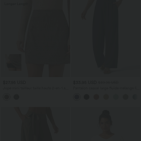
$27.95 USD
$33.95 USD
$39.95 USD
Jupe mini tailleur taille haute 2-en-1 à
Pantalon casual large fluide mélange lin
carreaux pied-de-poule - Longueur
taille haute avec cordon de serrage et
rallongée
poches