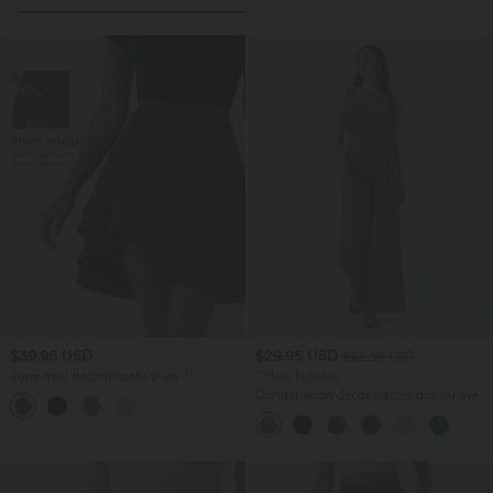
$39.95 USD
$29.95 USD
$56.95 USD
Jupe mini décontractée 2-en-1
Offres limitées ！
SoftlyZero™ Airy effet frais InstantCool
Combinaison décontractée dos nu avec
taille haute à volants superposés avec
poches latérales
poche