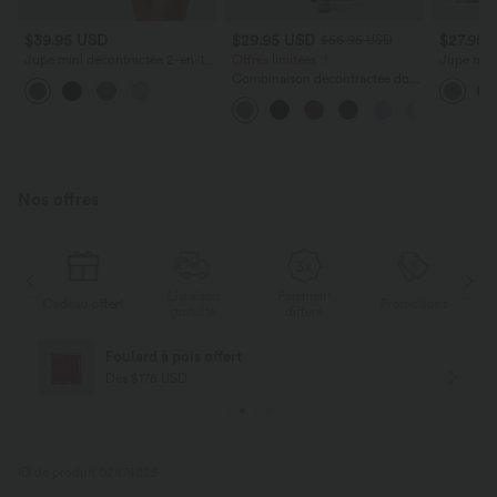
$39.95 USD
$29.95 USD
$27.95 
$56.95 USD
Jupe mini décontractée 2-en-1
Offres limitées ！
Jupe mini 
SoftlyZero™ Airy effet frais
en-1 à ca
Combinaison décontractée dos
InstantCool taille haute à volants
Longueur
nu avec poches latérales
superposés avec poche
Nos offres
Livraison
Paiement
Cadeau offert
Promotions
Cadeau o
gratuite
différé
Livraison offerte
Dès $84 USD d'achat
ID de produit 02874825