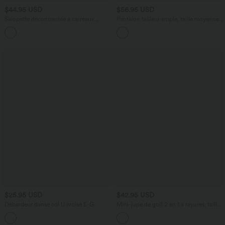
$44.95 USD
$56.95 USD
Salopette décontractée à carreaux
Pantalon tailleur ample, taille moyenne,
aspect lin avec poches
coupe barrel, à poches
$25.95 USD
$42.95 USD
Débardeur danse col U croisé E-G
Mini-jupe de golf 2 en 1 à rayures, taille
ultra haute, effet ventre plat, ourlet
arrondi et poches