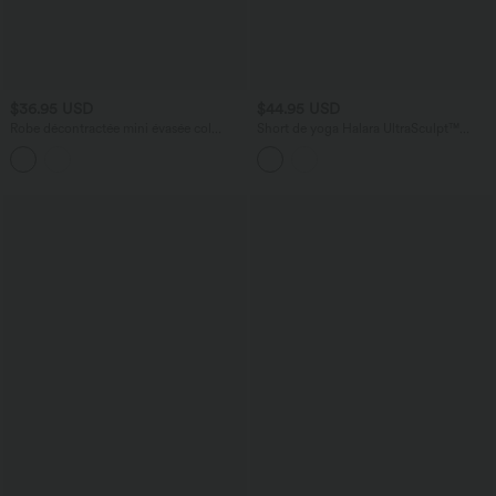
$36.95 USD
$44.95 USD
Robe décontractée mini évasée col
Short de yoga Halara UltraSculpt™
côtelé manches courtes carreaux
imprimé léopard, taille haute, gainant,
contrastés
jambes droites, 25 cm, avec poches