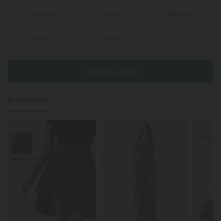
XS
(
32/34
)
S
(
34/36
)
M
(
38/40
)
L
(
42/44
)
XL
(
46
)
+ Ajouter au panier
À découvrir