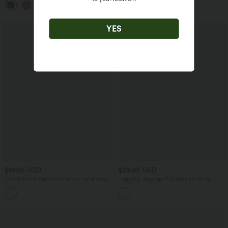
+3
Plissée 2 en 1
YES
$61.95 USD
$39.95 USD
Combishort décontracté col rond sans
Legging de yoga 7/8 sans couture
manches effet frais InstantCool avec
Seamless gainant et sculptant à taille
+3
nœud frontal et poches, accès facile
haute
Easy Peasy, protection solaire UPF50+