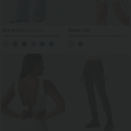
$56.95 USD
$39.95 USD
$61.95 USD
Halara Flex™ Jean large asymétrique
Jupe évasée micro-mini en maille à pois,
taille basse avec bouton, fermeture
taille haute, à nouer sur le côté et poche
+5
éclair et poches multiples, délavé et
extensible en maille
Promo