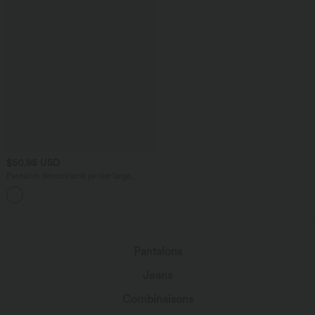
$50.95 USD
Pantalon décontracté jambe large
bicolore double épaisseur, taille basse
avec poches latérales
Pantalons
Jeans
Combinaisons