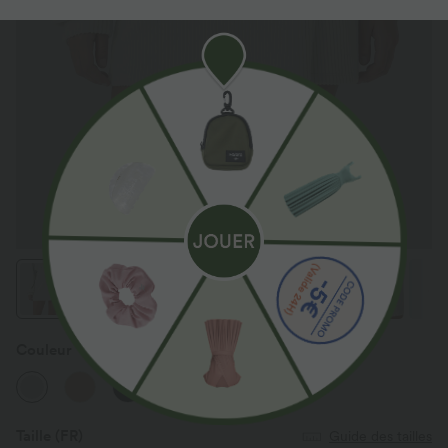
Couleur
White Onyx
Taille
(FR)
Guide des tailles