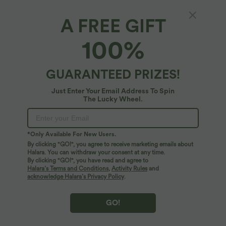
A FREE GIFT
Ribbed 2-in-1 mini skirt with mid-rise,
100%
drawstring, split back pocket
$17.95 USD
$31.95 USD
GUARANTEED PRIZES!
Just Enter Your Email Address To Spin
The Lucky Wheel.
*Only Available For New Users.
By clicking "GO!", you agree to receive marketing emails about
Halara. You can withdraw your consent at any time.
By clicking "GO!", you have read and agree to
Halara’s Terms and Conditions
,
Activity Rules
and
acknowledge Halara’s Privacy Policy
.
GO!