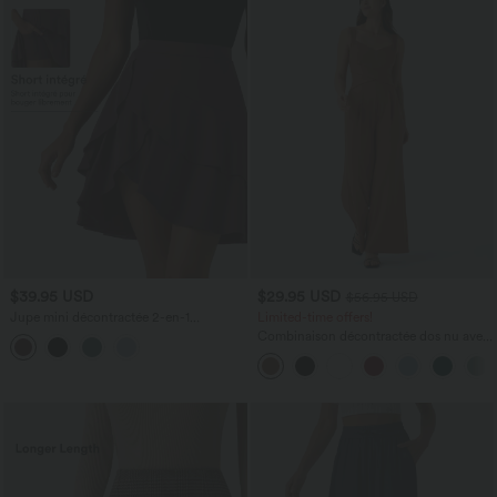
$39.95 USD
$29.95 USD
$56.95 USD
Jupe mini décontractée 2-en-1
Limited-time offers!
SoftlyZero™ Airy effet frais InstantCool
Combinaison décontractée dos nu avec
taille haute à volants superposés avec
poches latérales
poche