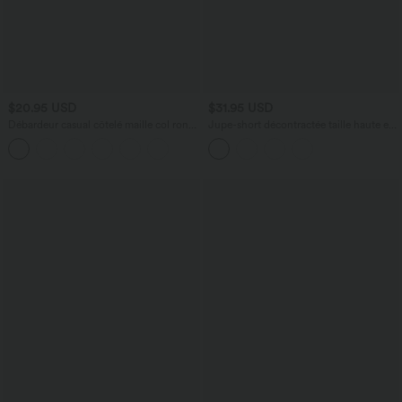
$20.95 USD
$31.95 USD
Débardeur casual côtelé maille col rond
Jupe-short décontractée taille haute en
avec fronces
velours côtelé avec zip arrière et fentes -
Longueur plus longue