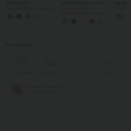
$39.95 USD
$29.95 USD
$27.95 
$56.95 USD
Jupe mini décontractée 2-en-1
Limited-time offers!
2-in-1 wo
SoftlyZero™ Airy effet frais
waist and
Combinaison décontractée dos
InstantCool taille haute à volants
extra-lon
nu avec poches latérales
superposés avec poche
Our Offerings
Deferred
s
Gift offered
Free delivery
Promotions
G
payment
Free polka dot scarf
Starting at $178 USD
PRODUCT ID: 02874825