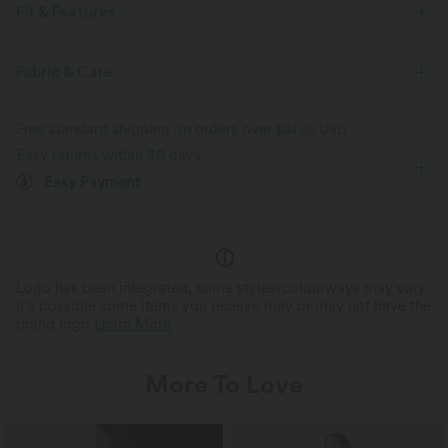
Fit & Features
Flat Waist
Hidden Pockets
Slit Split
Drawstring
Fabric & Care
Casual
Mini
Mid Rise
Column
Free standard shipping on orders over
$84.09 USD
High Stretch
Four-Way Stretch
Easy returns within 30 days
Easy Payment
Logo has been integrated, some styles/colourways may vary.
It's possible some items you receive may or may not have the
brand logo.
Learn More
More To Love