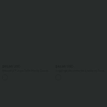
$50.95 USD
$42.95 USD
Breezeful™ Jupe Taille Haute Casual
Joggings décontractés à taille mi-haute
Maxi Séchage Rapide Fluide Fente
avec poches
+3
Plissée 2 en 1