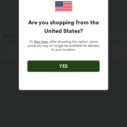
Are you shopping from the
United States
?
$42.95 USD
$56.95 USD
Jupe tennis mini fluide 2-en-1 taille
Pantalon large fluide taille haute en lin
Or
Stay here
, after choosing this option, some
haute imprimé léopard avec liens
mélangé avec poches et liens latéraux
products may no longer be available for delivery
latéraux et poche
to your location.
YES