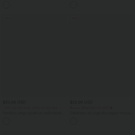
taille haute, à nouer sur le côté et poche
maintien moyen dos nu avec boucle
ajustable et brassière intégrée
SALE
SALE
$50.95 USD
$22.95 USD
-20% on the 2nd, -25% on the 3rd
Bonus offers $20.13 USD
Pantalon cargo ajusté uni taille haute
Débardeur de yoga dos nageur froncé
DayStretch avec poches zippées
col rond
+10