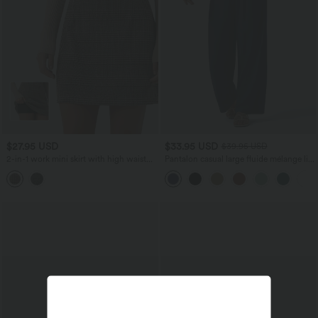
$27.95 USD
$33.95 USD
$39.95 USD
2-in-1 work mini skirt with high waist
Pantalon casual large fluide mélange lin
and check pattern — extra-long
taille haute avec cordon de serrage et
poches