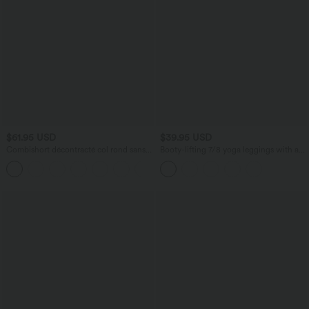
$61.95 USD
$39.95 USD
Combishort décontracté col rond sans
Booty-lifting 7/8 yoga leggings with a
manches effet frais InstantCool avec
high-rise waistband, tummy control,
+3
nœud frontal et poches, accès facile
and a seamless fit for effortless
Easy Peasy, protection solaire UPF50+
movement.