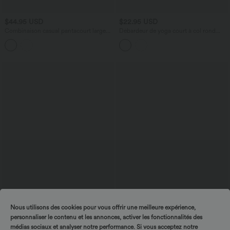
$44.95 USD
$22.95 USD
Combinaison casual pantacourt large
Débardeur de yoga court à col rond
avec poches - Édition Easy Peasy
avec découpes
Nous utilisons des cookies pour vous offrir une meilleure expérience,
$39.95 USD
$27.95 USD
personnaliser le contenu et les annonces, activer les fonctionnalités des
Haut de sport yoga cropped 2-en-1
Jupe mini trapèze 2-en-1 décontractée
médias sociaux et analyser notre performance. Si vous acceptez notre
manches longues mesh contrastant à
effet lin, taille haute