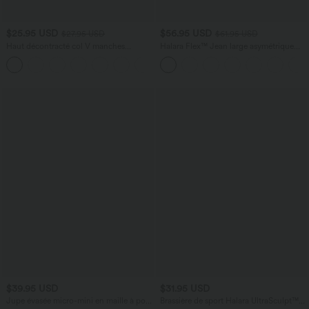
$25.95 USD
$56.95 USD
$27.95 USD
$61.95 USD
Haut décontracté col V manches
Halara Flex™ Jean large asymétrique
longues
taille basse avec bouton, fermeture
+1
éclair et poches multiples, délavé et
extensible en maille
$39.95 USD
$31.95 USD
Jupe évasée micro-mini en maille à pois,
Brassière de sport Halara UltraSculpt™