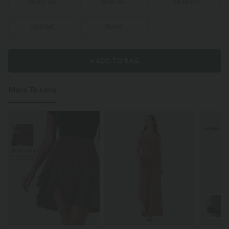
XS
(
32/34
)
S
(
34/36
)
M
(
38/40
)
L
(
42/44
)
XL
(
46
)
+ ADD TO BAG
More To Love