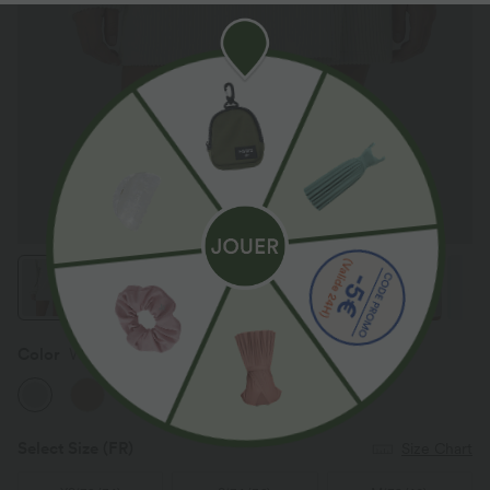
Color
White Onyx
Select Size
(FR)
Size Chart