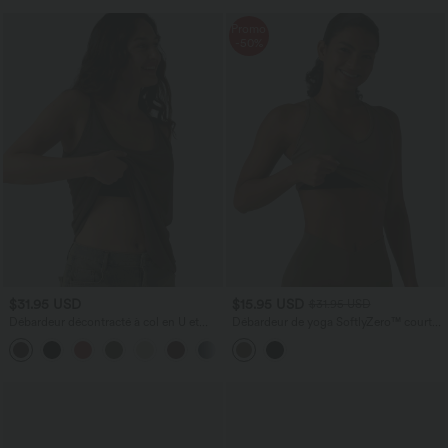
Promo
-50%
$31.95 USD
$15.95 USD
$31.95 USD
Débardeur décontracté à col en U et
Débardeur de yoga SoftlyZero™ court
brassière intégrée
col V dos nageur ourlet croisé avec
brassière intégrée effet frais InstantCool,
protection solaire UPF50+