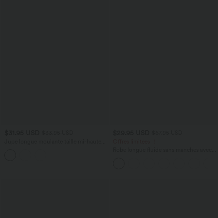
$31.95 USD
$29.95 USD
$33.95 USD
$67.95 USD
Jupe longue moulante taille mi-haute
Offres limitées ！
avec nœud devant et fronces imprimé
Robe longue fluide sans manches avec
floral/à rayures
brassière intégrée (Bonnets E-G) et
poches