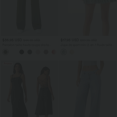
$36.95 USD
$17.95 USD
$44.95 USD
$39.95 USD
Pantalon taille haute coupe droite
Jupe de sport mini 2-en-1 fluide taille
DayStretch avec poches
mi-haute en mesh léopard avec poche
+23
Promo