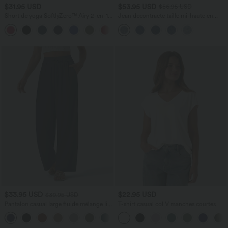
$31.95 USD
$53.95 USD
$56.95 USD
Short de yoga SoftlyZero™ Airy 2-en-1
Jean décontracté taille mi-haute en
taille très haute avec poches et effet frais
lyocell drapé avec cordon de serrage et
+23
InstantCool 17,5 cm
poches
$33.95 USD
$22.95 USD
$39.95 USD
Pantalon casual large fluide mélange lin
T-shirt casual col V manches courtes
taille haute avec cordon de serrage et
+5
poches