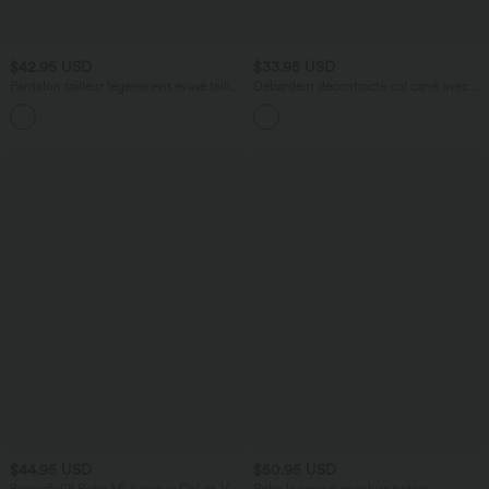
$42.95 USD
$33.95 USD
Pantalon tailleur légèrement évasé taille
Débardeur décontracté col carré avec
haute avec poches arrière Halara Flex™
soutien-gorge intégré bonnets B-E
+13
$44.95 USD
$50.95 USD