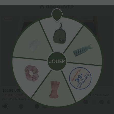
À découvrir
Promo
$44.95 USD
$41.95 USD
2 POUR 69,90€, 3 POUR 99,90€
Pantalon large fluide taille haute avec
cordon de serrage, poches latérales et
Pantalon tailleur Halara Flex™
aspect lin
DayStretch coupe droite taille haute
+23
avec poches