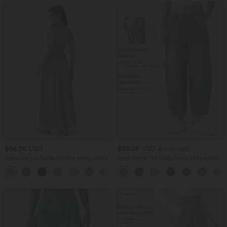
$44.95 USD
$56.95 USD
$61.95 USD
Robe longue fluide fendue avec poches
Jean Barrel 7/8 taille basse Halara Flex™
latérales, dos nu et effet torsadé
avec poches zippées
+8
Promo