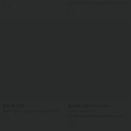
Combinaison décontractée dos nu avec
poches latérales
$25.95 USD
$29.95 USD
$61.95 USD
Short 7,5cm Yoga 2 en 1 Super Taille
Offres limitées ！
Haute Poches Arrière Poches Cachées
Combinaison tailleur col bateau sans
+25
Latérales
manches à rayures et nœuds sur les
côtés effet frais InstantCool avec
poches, accès facile Easy Peasy