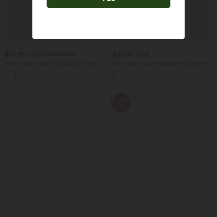
$33.95 USD
$50.95 USD
$36.95 USD
Short tailleur ample DayStretch taille
Jean droit décontracté croisé gainant
haute 17,5 cm avec poches
taille haute avec poches Halara Flex™
+4
Promo
-53%