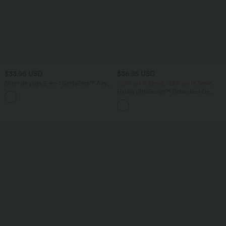
$33.95 USD
$36.95 USD
Short de yoga 2-en-1 SoftlyZero™ Airy
-20% sur le 2ème, -25% sur le 3ème
taille très haute effet frais InstantCool
Halara UltraSculpt™ Débardeur De
+10
22,8 cm avec poches
Course à Col en U Dos Nu Ourlet
Incurvé Croisé