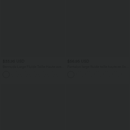
$33.95 USD
$56.95 USD
Bermuda Large Fluide Taille Haute avec
Pantalon large fluide taille haute en lin
Plis et Poches Latérales en Lin
mélangé avec poches et liens latéraux
Synthétique