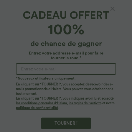
CADEAU OFFERT
100%
de chance de gagner
Entrez votre addresse e-mail pour faire
tourner la roue.*
Oops!
Nous ne semblons pas pouvoir trouver la page que
*Nouveaux utilisateurs uniquement.
vous recherchez.
En cliquant sur "TOURNER !", vous acceptez de recevoir des e-
mails promotionnels d'Halara. Vous pouvez vous désabonner à
tout moment.
Acheter plus
En cliquant sur "TOURNER !", vous indiquez avoir lu et accepté
les conditions générales d'Halara
,
les règles de l'activité
et notre
politique de confidentialité
.
TOURNER !