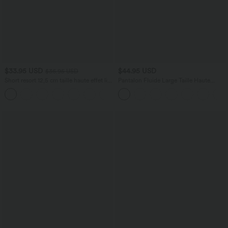
$33.95 USD
$44.95 USD
$36.95 USD
Short resort 12,5 cm taille haute effet lin
Pantalon Fluide Large Taille Haute
avec ourlet roulotté et poches
Poches Latérales Palazzo Solide Casual
Linen-Feel