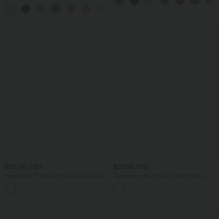
12,5 cm avec poches, longueur allongée
haute avec cordon de serrage
$50.95 USD
$25.95 USD
Halara Flex™ Jean Large Casual Taille
Débardeur de yoga col rond froncé,
Haute Poches Multiples Tricot
tissu rafraîchissant - Protection UPF50+
+2
Extensible Délavé