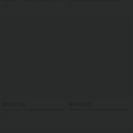
Breezeful™ Robe Mi-Longue Col en V
Robe longue à encolure bateau,
Manches Courtes Poche Latérale Nouée
bretelles asymétriques, côtés froncés et
+8
au Dos Séchage Rapide
poches
$22.95 USD
$50.95 USD
Haut casual col carré manches courtes
Pantalon taille haute coupe droite effet
lin avec poches
+10