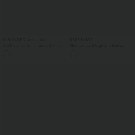
$25.95 USD
$33.95 USD
$27.95 USD
DayStretch Jupe mini casual 2-en-1
Short de travail large taille haute
bodycon plissée croisée taille haute
DayStretch avec poches