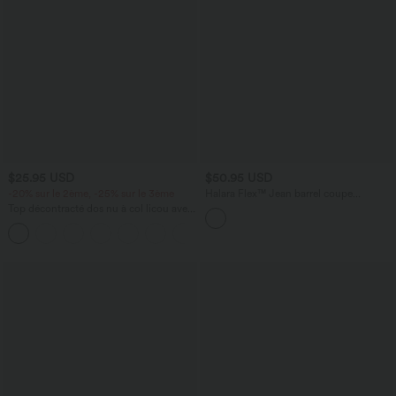
$25.95 USD
$50.95 USD
-20% sur le 2ème, -25% sur le 3ème
Halara Flex™ Jean barrel coupe
tonneau taille mi-haute avec poches
Top décontracté dos nu à col licou avec
lien dans le dos
+1