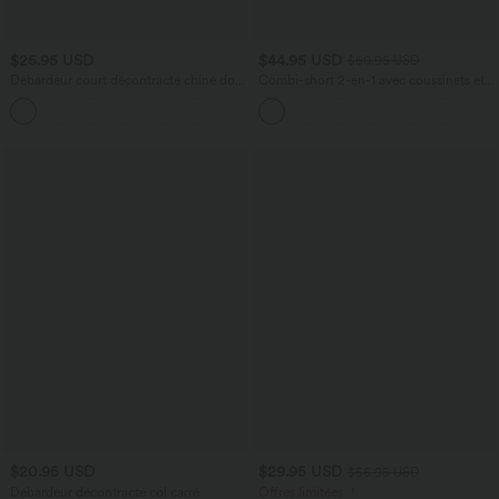
$25.95 USD
$44.95 USD
$50.95 USD
Débardeur court décontracté chiné dos
Combi-short 2-en-1 avec coussinets et
nu ajusté torsadé avec boucle réglable
poches - Édition Easy Peasy
$20.95 USD
$29.95 USD
$56.95 USD
Débardeur décontracté col carré
Offres limitées ！