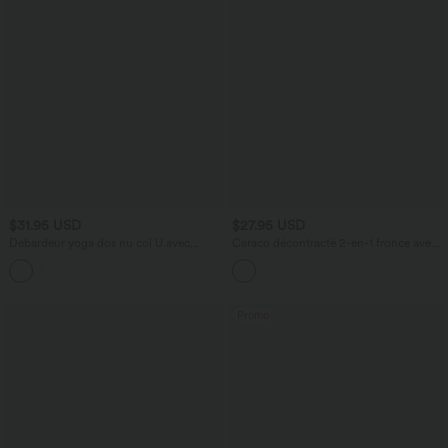
$31.95 USD
$27.95 USD
Débardeur yoga dos nu col U avec
Caraco décontracté 2-en-1 froncé avec
bretelles croisées, ourlet arrondi et effet
brassière intégrée bretelles réglables
frais InstantCool, protection solaire
UPF50+
Promo