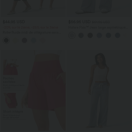
$44.95 USD
$56.95 USD
$61.95 USD
-20% sur le 2ème, -25% sur le 3ème
Halara Flex™ Jean large asymétrique
taille basse avec bouton, fermeture
Robe fluide midi de villégiature sans
éclair et poches multiples, délavé et
manches, encolure carrée, dos nu croisé,
extensible en maille
fronces et soutien-gorge intégré