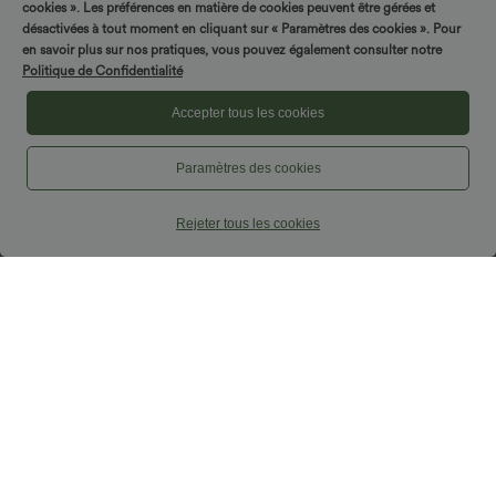
cookies ». Les préférences en matière de cookies peuvent être gérées et
désactivées à tout moment en cliquant sur « Paramètres des cookies ». Pour
en savoir plus sur nos pratiques, vous pouvez également consulter notre
Politique de Confidentialité
Accepter tous les cookies
Paramètres des cookies
Rejeter tous les cookies
$50.95 USD
$35.95 USD
$67.95 USD
-20% sur le 2ème, -25% sur le 3ème
Offres limitées ！
Pantalon cargo ajusté uni taille haute
Combinaison tailleur col V sans
DayStretch avec poches zippées
manches à rayures et fronces avec
+10
poches - Easy Peasy