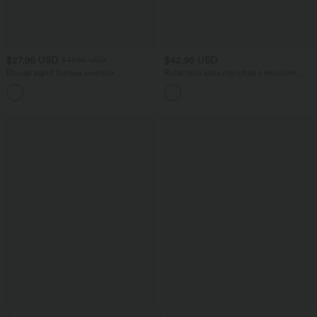
$27.95 USD
$42.95 USD
$31.95 USD
Blouse esprit bureau oversize
Robe midi sans manches à encolure
défroissage facile, col V et manches
arrondie avec coussinets amovibles et
+1
courtes
ourlet à volants