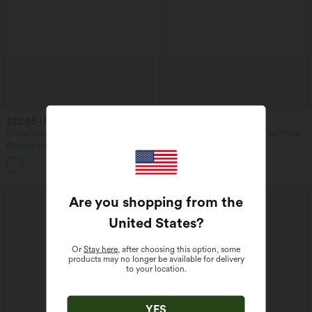
$23.95 USD
$39.95 USD
$50.95 USD
$42.95 USD
Offres limitées ！
Short en jean ample Halara Flex™ taille
haute croisé gainant décontracté avec
Combinaison Casual Col en V Jambes
poches
Large Plissée Manches Courtes Poche
+5
Latérale Gaufrée Fluide
Are you shopping from the
United States
?
Or
Stay here
, after choosing this option, some
products may no longer be available for delivery
to your location.
YES