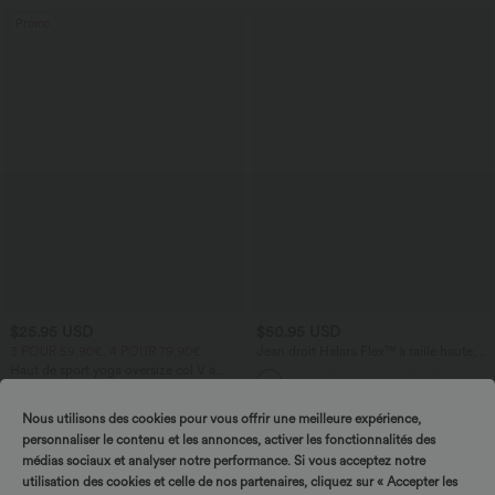
Promo
$25.95 USD
$50.95 USD
3 POUR 59,90€, 4 POUR 79,90€
Jean droit Halara Flex™ à taille haute,
poches multiples, effet délavé et tissu
Haut de sport yoga oversize col V à
extensible
manches courtes effet frais InstantCool
+3
à séchage rapide
Nous utilisons des cookies pour vous offrir une meilleure expérience,
personnaliser le contenu et les annonces, activer les fonctionnalités des
Promo
médias sociaux et analyser notre performance. Si vous acceptez notre
utilisation des cookies et celle de nos partenaires, cliquez sur « Accepter les