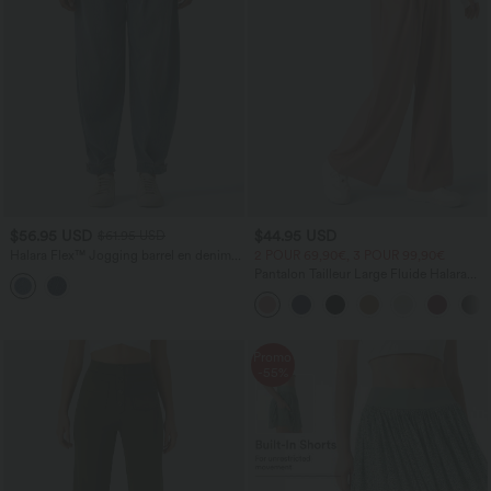
$56.95 USD
$44.95 USD
$61.95 USD
Halara Flex™ Jogging barrel en denim
2 POUR 69,90€, 3 POUR 99,90€
taille mi-haute avec poches
Pantalon Tailleur Large Fluide Halara
Flex™ Gaufré Taille Haute Poches
Latérales
Promo
-55%