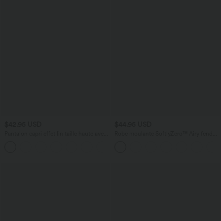
$42.95 USD
$44.95 USD
Pantalon capri effet lin taille haute avec
Robe moulante SoftlyZero™ Airy fendue
poches zippées
à effet frais InstantCool, brassière
+7
intégrée, dos nu croisé à lacets,
légèrement plissée pour invitée de
mariage et demoiselle d'honneur