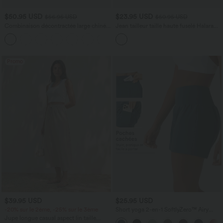
$50.95 USD
$23.95 USD
$56.95 USD
$50.95 USD
Combinaison décontractée large chinée
Jean tailleur taille haute fuselé Halara
froncée bretelles ajustables avec poches
Flex™ avec poches
+10
- Easy Peasy
Promo
$39.95 USD
$25.95 USD
-20% sur le 2ème, -25% sur le 3ème
Short yoga 2-en-1 SoftlyZero™ Airy
effet frais InstantCool taille très haute
Jupe longue casual aspect lin taille