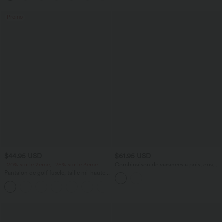
Promo
$44.95 USD
$61.95 USD
-20% sur le 2ème, -25% sur le 3ème
Combinaison de vacances à pois, dos
nu halter, coussinets amovibles, poches
Pantalon de golf fuselé, taille mi-haute,
et accès facile Easy Peasy
cordon, ourlet courbé, séchage rapide,
+2
avec poches—UPF40+