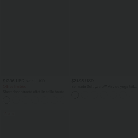
$17.95 USD
$31.95 USD
$31.95 USD
Offres limitées ！
Bermuda SoftlyZero™ Airy de yoga taille
haute avec poches multiples et effet
Short décontracté effet lin taille haute
frais InstantCool
avec cordon de serrage et poches
latérales
Promo