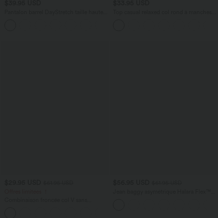
$39.95 USD
$33.95 USD
Pantalon barrel DayStretch taille haute
Top casual relaxed col rond à manches
avec poches
chauve-souris
+5
$29.95 USD
$56.95 USD
$61.95 USD
$61.95 USD
Offres limitées ！
Jean baggy asymétrique Halara Flex™
taille haute effet délavé avec poches
Combinaison froncée col V sans
manches avec poches - Easy Peasy
+7