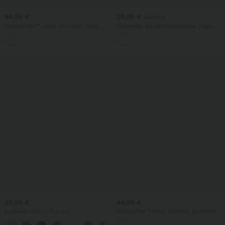
44,95 €
29,95 €
32,95 €
Halara Flex™ Jeans mit hoher Taille,
Plissiertes, schnelltrocknendes Yoga-
Taschen, geradem Bein und Used-Look
Cami-Top mit doppelten Trägern.
+3
29,95 €
44,95 €
Lockeres Casual-Top mit
Halara Flex™ hoch taillierte, gestreifte
Rundhalsausschnitt und
Jeans mit weitem Bein, fließendem Fall,