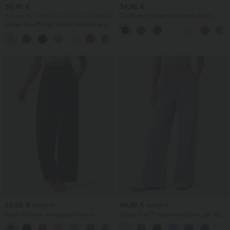
39,95 €
34,95 €
2 Stück für 69,90 €, 3 Stück für 99,90 €
DayStretch Hose mit hohem Bund,
Barrel-Leg und Taschen
Halara Flex™ High-Waist-Workhose aus
Waffelstrick mit Taschen und weitem
+21
Bein
29,95 €
49,95 €
34,95 €
54,95 €
Hoch taillierte, weit geschnittene
Halara Flex™ Asymmetrische Low-Rise-
Freizeithose aus Leinenmischung mit
Jeans mit Reißverschlusstaschen,
+5
Kordelzug und Taschen
Baggy-Stil, weitem Bein, gewaschen,