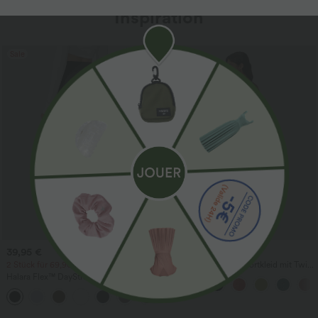
Inspiration
Sale
39,95 €
39,95 €
2 Stück für 69,90 €, 3 Stück für 99,90 €
Rückenfreies Maxi-Resortkleid mit Twist,
Schlitz, fließendem Fall und Taschen
Halara Flex™ DayStretch Arbeitshosen
mit hoher Taille, Taschen und geradem
+23
Bein