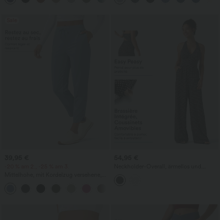
lässig
Sale
39,95 €
54,95 €
-20 % am 2., -25 % am 3.
Neckholder-Overall, ärmellos und
rückenfrei, mit integriertem BH,
Mittelhohe, mit Kordelzug versehene,
Pünktchenmuster, Resort-Jumpsuit mit
schnelltrocknende Golfhose mit schmal
Taschen - Kinderleicht
+2
zulaufendem Schnitt, abgerundetem
Saum und Taschen – UPF 40+