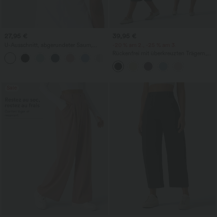
27,95 €
39,95 €
U-Ausschnitt, abgerundeter Saum,
-20 % am 2., -25 % am 3.
InstantCool Yoga-Trägertop – UPF50+
Rückenfrei mit überkreuzten Trägern,
quadratischem Ausschnitt, ärmellos,
gerafft, mit integriertem BH, midi-lang,
im Resort-Stil, fließendes Milkmaid-
Kleid
Sale