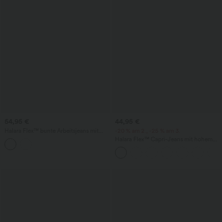
54,95 €
44,95 €
Halara Flex™ bunte Arbeitsjeans mit
-20 % am 2., -25 % am 3.
niedrigem Bund, geradem Bein und
Halara Flex™ Capri-Jeans mit hohem
Taschen
Bund und seitlichem Schlitz – lässig,
schlanke Passform, mit Taschen