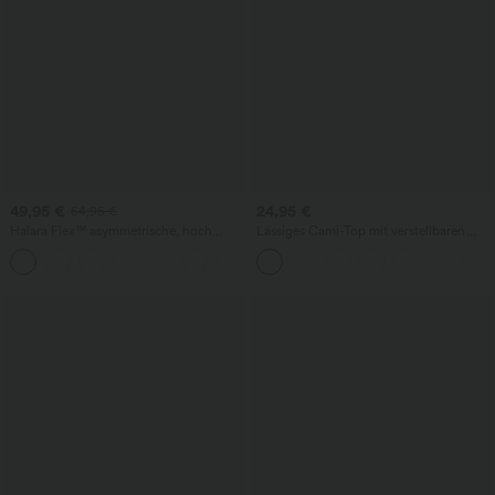
49,95 €
24,95 €
54,95 €
Halara Flex™ asymmetrische, hoch
Lässiges Cami-Top mit verstellbaren
taillierte, gewaschene, lässige Baggy-
Trägern, gerafft und mit integriertem 2-
Jeans mit Taschen
in-1-BH