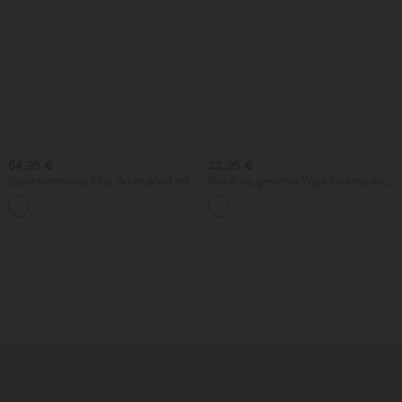
54,95 €
22,95 €
Bauchformendes Midi-Arbeitskleid mit
Rundhals, gerafftes Yoga-Tanktop mit
Fledermausärmeln, fließendem Schnitt
Cool-Touch-Effekt – UPF50+
und Taschen