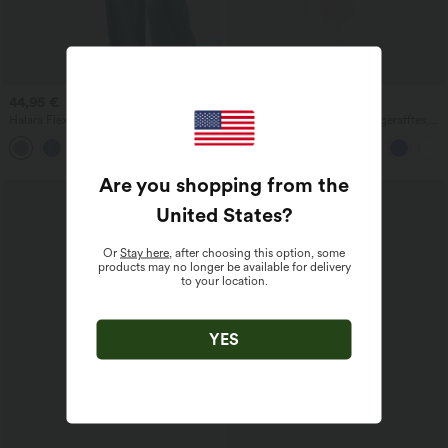
44,95 €
39,95 €
Halara Flex™ hoch taillierte Baggy-
SoftlyZero™ Airy Crossover gerafftes,
Jeans mit Taschen, weitem Bein,
geschnürtes Bodycon‑Kleid mit
+2
stonewashed, lässig
Cool‑Touch, UPF50+
Are you shopping from the
United States
?
Or
Stay here
, after choosing this option, some
products may no longer be available for delivery
to your location.
YES