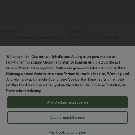
49,95 €
37,95 €
Hoch taillierte, seitlich gebundene, weit
Ein-Schulter-Kurzarm-Top mit
geschnittene Hose aus Leinenmischung
abgerundetem High-Low-Saum,
mit Taschen
integriertem BH, gepunktet, lässig
Wir verwenden Cookies, um Inhalte und Anzeigen zu personalisieren,
Sale
Funktionen für soziale Medien anbieten zu können und die Zugriffe auf
unsere Website zu analysieren. Außerdem geben wir Informationen zu Ihrer
Nutzung unserer Website an unsere Partner für soziale Medien, Werbung und
Analysen weiter. Um mehr über unsere Cookie-Richtlinien zu erfahren oder
um Ihre Cookies zu verwalten, gehen Sie bitte zu den Cookie-Einstellungen.
Datenschutzerklärung
Alle Cookies akzeptieren
Cookie-Einstellungen
Alle Cookies ablehnen