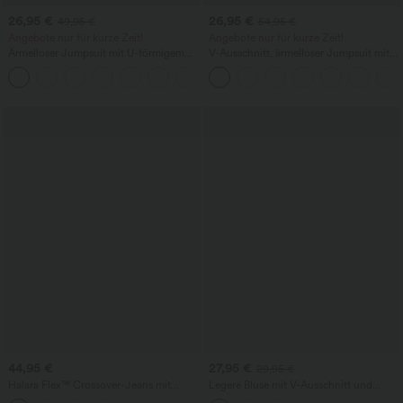
26,95 €
26,95 €
49,95 €
54,95 €
Angebote nur für kurze Zeit!
Angebote nur für kurze Zeit!
Ärmelloser Jumpsuit mit U-förmigem
V-Ausschnitt, ärmelloser Jumpsuit mit
Rückenausschnitt und Taschen
Raffung und Tasche – Easy Peezy
+10
44,95 €
27,95 €
29,95 €
Halara Flex™ Crossover-Jeans mit
Legere Bluse mit V-Ausschnitt und
hohem Bund, taillenformend, lässigem
kurzen Puffärmeln