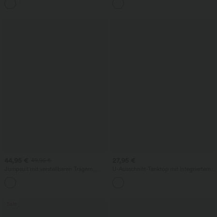
+1
geradem Bein und Taschen
44,95 €
27,95 €
49,95 €
Jumpsuit mit verstellbaren Trägern,
U-Ausschnitt-Tanktop mit integriertem
gerafftem Detail, weitem Bein und
BH, locker geschnitten, lässig
+10
meliertem Stoff, lässig, mit Taschen -
Easy Peezy
Sale