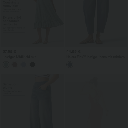
37,95 €
44,95 €
Lässiges Midikleid mit
Halara Flex™ lässige Jeans mit mittlerer
Rundhalsausschnitt, integriertem BH,
Bundhöhe, tonnenförmigen Beinen und
ärmellos und Rüschensaum
Taschen