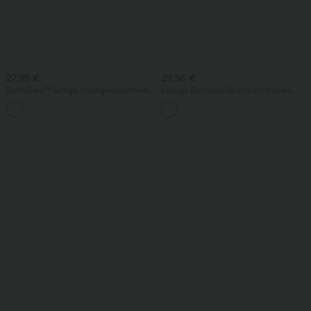
27,95 €
29,95 €
SoftlyZero™ luftige, hochgeschnittene
Lässige Bermuda-Shorts mit hohem
Yoga-Bermuda-Shorts mit Taschen und
Bund, Taschen und weitem Bein in
+16
InstantCool
Leinenoptik