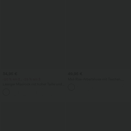
34,95 €
49,95 €
-20 % am 2., -25 % am 3.
Mid-Rise-Arbeitshose mit Taschen,
Barrel-Leg und weiter Passform
Lässiger Maxirock mit hoher Taille und
Kordelzug in Leinenoptik