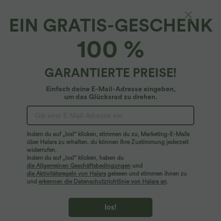
EIN GRATIS-GESCHENK
100 %
GARANTIERTE PREISE!
Einfach deine E-Mail-Adresse eingeben,
um das Glücksrad zu drehen.
Hoppla!
Wir können die von Ihnen gesuchte Seite nicht
Indem du auf „los!“ klicken, stimmen du zu, Marketing-E-Mails
finden.
über Halara zu erhalten. du können Ihre Zustimmung jederzeit
widerrufen.
Indem du auf „los!“ klicken, haben du
Mehr einkaufen
die Allgemeinen Geschäftsbedingungen
und
die Aktivitätsregeln von Halara
gelesen und stimmen ihnen zu
und
erkennen die Datenschutzrichtlinie von Halara an
.
los!