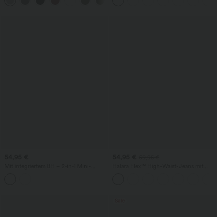
+1
Fledermausärmeln
stonewashed-Look und Taschen
54,95 €
54,95 €
59,95 €
Mit integriertem BH – 2‑in‑1 Mini-
Halara Flex™ High-Waist-Jeans mit
Sportkleid fürs Tanzen mit kleinem
Bauchkontrolle, weitem Bein und
Blumenmuster und Taschen – Easy
Taschen
Peezy Edition
Sale