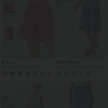
27,95 €
34,95 €
37,95 €
SoftlyZero™ Airy, superhoch
Halara Flex™ Crossover High-Waist-
geschnittene 2-in-1 InstantCool Yoga-
Denim-Bermuda mit Bauchkontrolle,
+23
Shorts 7" mit Taschen
lässigem Baggy-Schnitt und Taschen