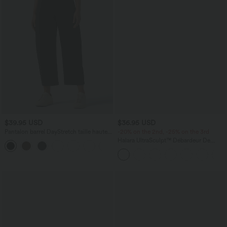
$39.95 USD
$36.95 USD
Pantalon barrel DayStretch taille haute
-20% on the 2nd, -25% on the 3rd
avec poches
Halara UltraSculpt™ Débardeur De
+5
Course à Col en U Dos Nu Ourlet
Incurvé Croisé