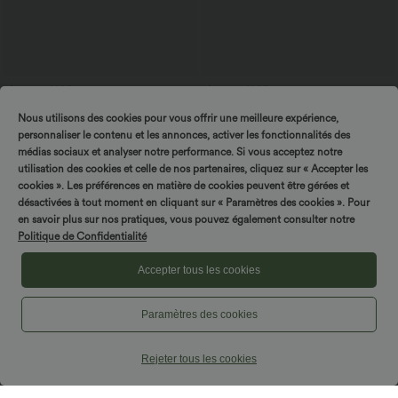
$33.95 USD
$27.95 USD
$31.95 USD
Short de yoga 2-en-1 SoftlyZero™ Airy
Blouse esprit bureau oversize
Nous utilisons des cookies pour vous offrir une meilleure expérience,
taille très haute effet frais InstantCool
défroissage facile, col V et manches
+10
22,8 cm avec poches
courtes
personnaliser le contenu et les annonces, activer les fonctionnalités des
médias sociaux et analyser notre performance. Si vous acceptez notre
utilisation des cookies et celle de nos partenaires, cliquez sur « Accepter les
cookies ». Les préférences en matière de cookies peuvent être gérées et
désactivées à tout moment en cliquant sur « Paramètres des cookies ». Pour
en savoir plus sur nos pratiques, vous pouvez également consulter notre
Politique de Confidentialité
Accepter tous les cookies
Paramètres des cookies
Rejeter tous les cookies