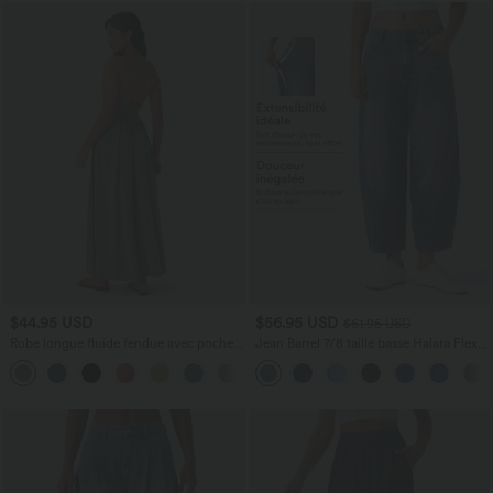
$44.95 USD
$56.95 USD
$61.95 USD
Robe longue fluide fendue avec poches
Jean Barrel 7/8 taille basse Halara Flex™
latérales, dos nu et effet torsadé
avec poches zippées
+8