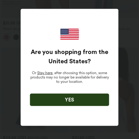
$31.95 USD
$53.95 USD
$56.95 USD
Short de yoga SoftlyZero™ Airy 2-en-1
Jean décontracté taille mi-haute en
taille très haute avec poches et effet frais
lyocell drapé avec cordon de serrage et
+23
InstantCool 17,5 cm
poches
Are you shopping from the
United States
?
Or
Stay here
, after choosing this option, some
products may no longer be available for delivery
to your location.
YES
$23.95 USD
$31.95 USD
$50.95 USD