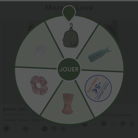
More To Love
SALE
$44.95 USD
$41.95 USD
2 for €69.90, 3 for €99.90
Pantalon large fluide taille haute avec
cordon de serrage, poches latérales et
Pantalon tailleur Halara Flex™
aspect lin
DayStretch coupe droite taille haute
+23
avec poches