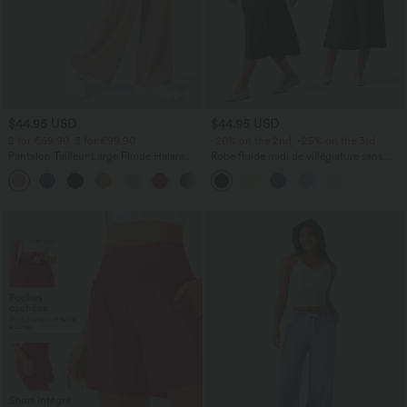
$44.95 USD
$44.95 USD
2 for €69.90, 3 for €99.90
-20% on the 2nd, -25% on the 3rd
Pantalon Tailleur Large Fluide Halara
Robe fluide midi de villégiature sans
Flex™ Gaufré Taille Haute Poches
manches, encolure carrée, dos nu croisé,
+21
Latérales
fronces et soutien-gorge intégré