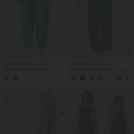
$56.95 USD
$33.95 USD
$61.95 USD
$39.95 USD
Halara Flex™ Jogging barrel en denim
Pantalon casual large fluide mélange lin
taille mi-haute avec poches
taille haute avec cordon de serrage et
poches
SALE
SALE