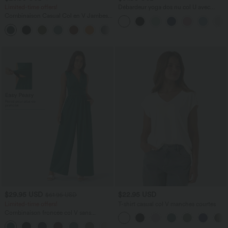
Limited-time offers!
Débardeur yoga dos nu col U avec
bretelles croisées, ourlet arrondi et effet
Combinaison Casual Col en V Jambes
frais InstantCool, protection solaire
Large Plissée Manches Courtes Poche
UPF50+
+5
Latérale Gaufrée Fluide
$29.95 USD
$22.95 USD
$61.95 USD
Limited-time offers!
T-shirt casual col V manches courtes
Combinaison froncée col V sans
manches avec poches - Easy Peasy
+7