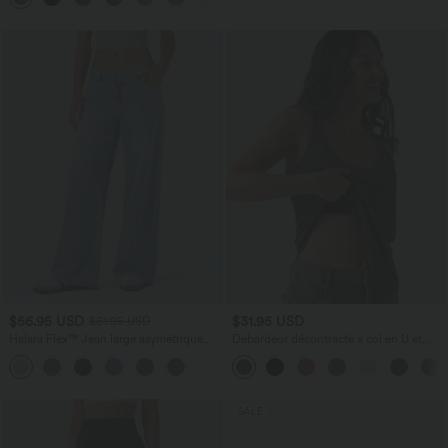
$56.95 USD
$31.95 USD
$61.95 USD
Halara Flex™ Jean large asymétrique
Débardeur décontracté à col en U et
taille basse avec bouton, fermeture
brassière intégrée
+5
éclair et poches multiples, délavé et
extensible en maille
SALE