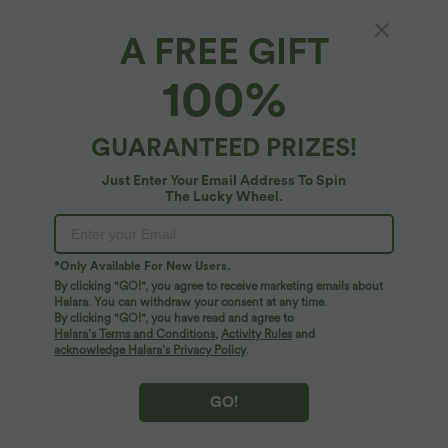
A FREE GIFT
100%
GUARANTEED PRIZES!
Just Enter Your Email Address To Spin
The Lucky Wheel.
Oops!
We can't seem to find the page you're looking for.
*Only Available For New Users.
By clicking "GO!", you agree to receive marketing emails about
Halara. You can withdraw your consent at any time.
By clicking "GO!", you have read and agree to
Shop More
Halara’s Terms and Conditions
,
Activity Rules
and
acknowledge Halara’s Privacy Policy
.
GO!