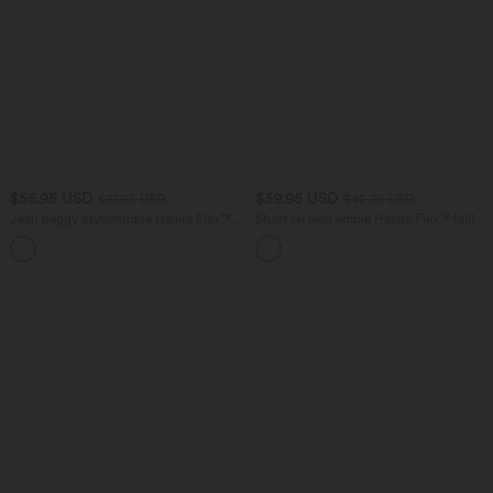
$56.95 USD
$39.95 USD
$61.95 USD
$42.95 USD
Jean baggy asymétrique Halara Flex™
Short en jean ample Halara Flex™ taille
taille haute effet délavé avec poches
haute croisé gainant décontracté avec
poches