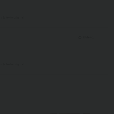
ir le texte original
Utile
(
0
)
ir le texte original