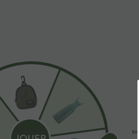
À découvrir
Styles Similaires
$44.95 USD
$56.95 USD
$61.95 USD
2 POUR 69,90€, 3 POUR
Jean Barrel 7/8 taille basse
R
99,90€
Halara Flex™ avec poches
a
+4
zippées
e
Pantalon tailleur Halara Flex™
DayStretch coupe droite taille
+27
haute avec poches
Ent