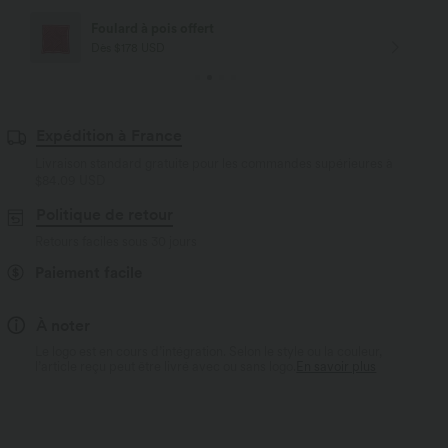
Livraison offerte
Dès $84 USD d'achat
Expédition à France
Livraison standard gratuite pour les commandes supérieures à
$84.09 USD
Politique de retour
Retours faciles sous 30 jours
Paiement facile
À noter
Le logo est en cours d’intégration. Selon le style ou la couleur,
l’article reçu peut être livré avec ou sans logo.
En savoir plus