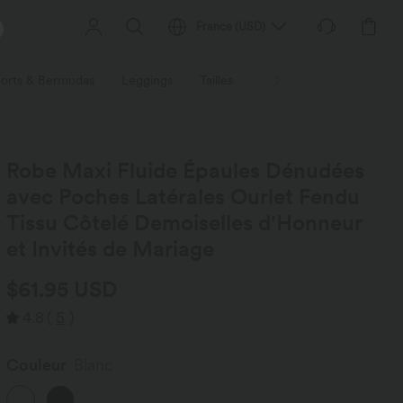
France
(
USD
)
orts & Bermudas
Leggings
Tailles
Activités / Utilités
Ti
Robe Maxi Fluide Épaules Dénudées
avec Poches Latérales Ourlet Fendu
Tissu Côtelé Demoiselles d'Honneur
et Invités de Mariage
$61.95 USD
4.8
(
5
)
Couleur
Blanc