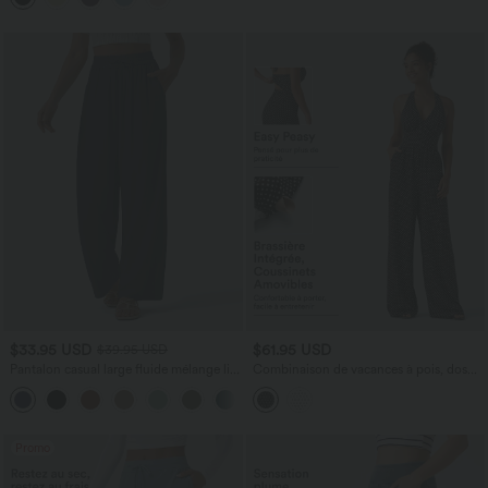
$33.95 USD
$61.95 USD
$39.95 USD
Pantalon casual large fluide mélange lin
Combinaison de vacances à pois, dos
taille haute avec cordon de serrage et
nu halter, coussinets amovibles, poches
+5
poches
et accès facile Easy Peasy
Promo