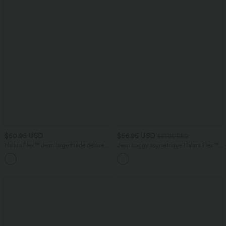
$50.95 USD
$56.95 USD
$61.95 USD
Halara Flex™ Jean large fluide délavé
Jean baggy asymétrique Halara Flex™
taille haute à rayures avec poches
taille haute effet délavé avec poches
+1