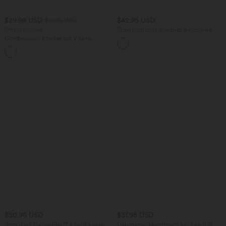
$29.95 USD
$42.95 USD
$61.95 USD
Offres limitées ！
Robe midi sans manches à encolure
arrondie avec coussinets amovibles et
Combinaison froncée col V sans
ourlet à volants
manches avec poches - Easy Peasy
+7
$50.95 USD
$31.95 USD
Jean droit Halara Flex™ à taille haute,
Débardeur décontracté à col en U et