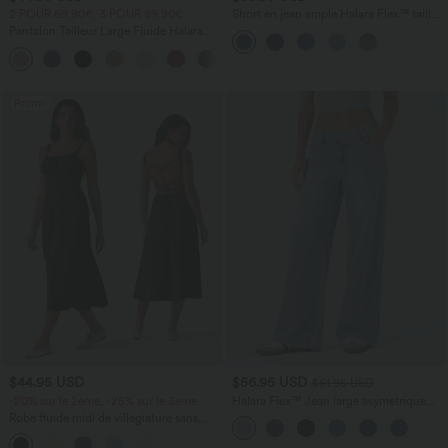
2 POUR 69,90€, 3 POUR 99,90€
Short en jean ample Halara Flex™ taille
haute croisé gainant décontracté avec
Pantalon Tailleur Large Fluide Halara
poches
Flex™ Gaufré Taille Haute Poches
+21
Latérales
Promo
$44.95 USD
$56.95 USD
$61.95 USD
-20% sur le 2ème, -25% sur le 3ème
Halara Flex™ Jean large asymétrique
taille basse avec bouton, fermeture
Robe fluide midi de villégiature sans
éclair et poches multiples, délavé et
manches, encolure carrée, dos nu croisé,
extensible en maille
fronces et soutien-gorge intégré