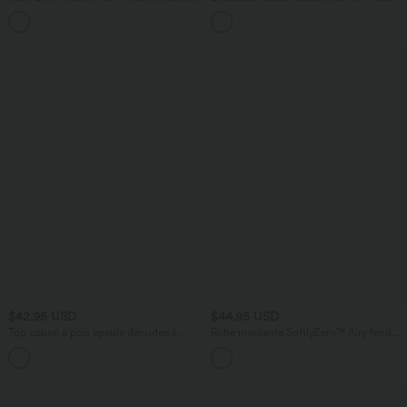
poches multiples, effet délavé et tissu
brassière intégrée
+3
extensible
$42.95 USD
$44.95 USD
Top casual à pois épaule dénudée à
Robe moulante SoftlyZero™ Airy fendue
manches courtes avec ourlet incurvé
à effet frais InstantCool, brassière
asymétrique et brassière intégrée
intégrée, dos nu croisé à lacets,
légèrement plissée pour invitée de
mariage et demoiselle d'honneur