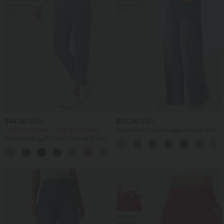
$44.95 USD
$50.95 USD
-20% sur le 2ème, -25% sur le 3ème
Halara Flex™ Jean Large Casual Taille
Haute Poches Multiples Tricot
Pantalon de golf fuselé, taille mi-haute,
Extensible Délavé
cordon, ourlet courbé, séchage rapide,
+2
avec poches—UPF40+