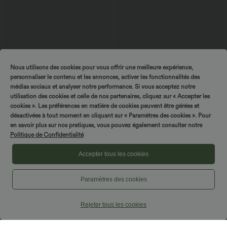
Nous utilisons des cookies pour vous offrir une meilleure expérience,
personnaliser le contenu et les annonces, activer les fonctionnalités des
médias sociaux et analyser notre performance. Si vous acceptez notre
$27.95 USD
$50.95 USD
utilisation des cookies et celle de nos partenaires, cliquez sur « Accepter les
$56.95 USD
Caraco décontracté 2-en-1 froncé avec
cookies ». Les préférences en matière de cookies peuvent être gérées et
Combinaison décontractée large chinée
brassière intégrée bretelles réglables
froncée bretelles ajustables avec poches
désactivées à tout moment en cliquant sur « Paramètres des cookies ». Pour
- Easy Peasy
en savoir plus sur nos pratiques, vous pouvez également consulter notre
Politique de Confidentialité
Accepter tous les cookies
Paramètres des cookies
Rejeter tous les cookies