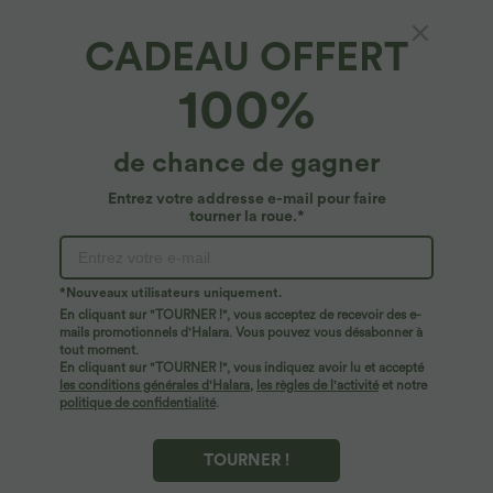
CADEAU OFFERT
100%
$53.95 USD
$23.95 USD
$56.95 USD
$50.95 USD
de chance de gagner
Jean décontracté taille mi-haute en
Offres limitées ！
lyocell drapé avec cordon de serrage et
Combinaison Casual Col en V Jambes
Entrez votre addresse e-mail pour faire
poches
Large Plissée Manches Courtes Poche
tourner la roue.*
Latérale Gaufrée Fluide
*Nouveaux utilisateurs uniquement.
En cliquant sur "TOURNER !", vous acceptez de recevoir des e-
mails promotionnels d'Halara. Vous pouvez vous désabonner à
tout moment.
En cliquant sur "TOURNER !", vous indiquez avoir lu et accepté
les conditions générales d'Halara
,
les règles de l'activité
et notre
politique de confidentialité
.
TOURNER !