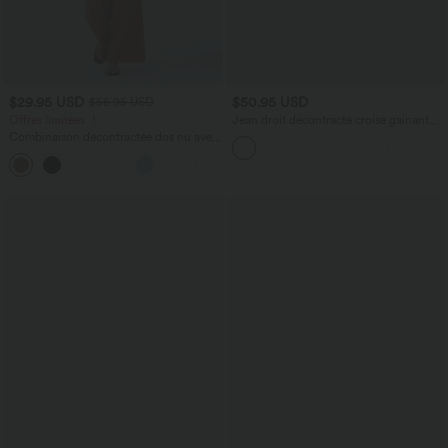
$29.95 USD
$50.95 USD
$56.95 USD
Offres limitées ！
Jean droit décontracté croisé gainant
taille haute avec poches Halara Flex™
Combinaison décontractée dos nu avec
poches latérales
+10