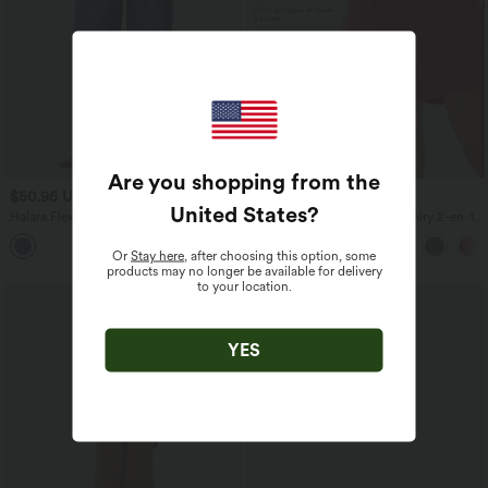
Are you shopping from the
$50.95 USD
$31.95 USD
United States
?
Halara Flex™ Jean barrel coupe
Short de yoga SoftlyZero™ Airy 2-en-1
tonneau taille mi-haute avec poches
taille très haute avec poches et effet frais
InstantCool 17,5 cm
Or
Stay here
, after choosing this option, some
products may no longer be available for delivery
to your location.
YES