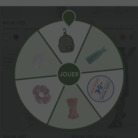
$31.95 USD
$39.95 USD
Débardeur yoga dos nu col U avec
Pantalon barrel DayStretch taille haute
bretelles croisées, ourlet arrondi et effet
avec poches
frais InstantCool, protection solaire
UPF50+
Promo
$44.95 USD
$39.95 USD
$42.95 USD