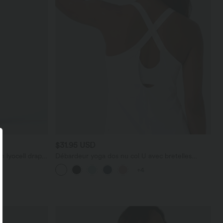
$31.95 USD
n lyocell drapé
Débardeur yoga dos nu col U avec bretelles
croisées, ourlet arrondi et effet frais InstantCool,
+4
protection solaire UPF50+