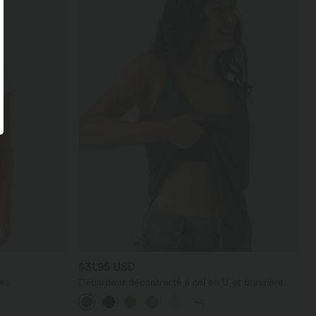
$31.95 USD
es
Débardeur décontracté à col en U et brassière
intégrée
+4