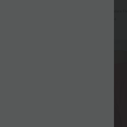
$56.95 USD
$42.95 USD
$61.95 USD
mple Halara Flex™ taille haute
Jean baggy asymétrique Halara Fle
 décontracté avec poches
effet délavé avec poches
+4