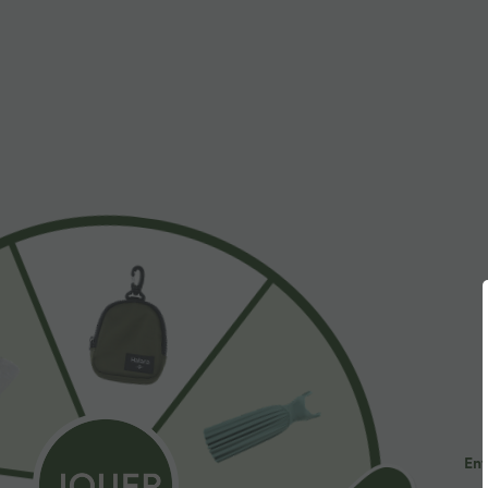
$44.95 USD
$31.95 USD
-20% sur le 2ème, -25% sur le 3ème
Short de yoga S
haute avec poch
Robe fluide midi de villégiature sans manches,
cm
encolure carrée, dos nu croisé, fronces et
soutien-gorge intégré
Ent