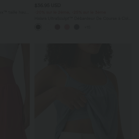
$36.95 USD
x™ taille haute
-20% sur le 2ème, -25% sur le 3ème
Halara UltraSculpt™ Débardeur De Course à Col
en U Dos Nu Ourlet Incurvé Croisé
+15