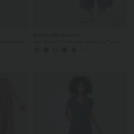
$56.95 USD
$61.95 USD
ches latérales,
Jean Barrel 7/8 taille basse Halara Flex™ avec
poches zippées
+4