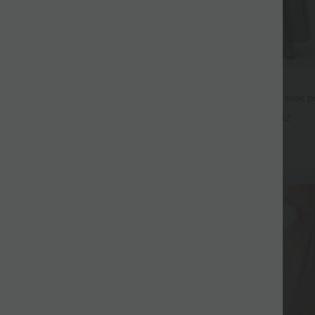
$44.95 USD
fluide taille haute avec cordon de
Robe longue fluide fendue avec po
 latérales et aspect lin
dos nu et effet torsadé
+19
+12
Promo