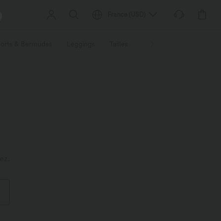
France
(
USD
)
orts & Bermudas
Leggings
Tailles
Activités / Utilités
Ti
ez.