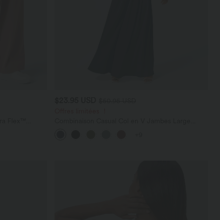
$23.95 USD
$50.95 USD
Offres limitées ！
ara Flex™
Combinaison Casual Col en V Jambes Large
les
Plissée Manches Courtes Poche Latérale Gaufrée
+9
Fluide