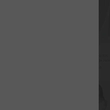
$44.95 USD
$39.95 USD
large fluide mélange lin taille
2 POUR 69,90€, 3 POUR 99,90€
don de serrage et poches
Pantalon Tailleur Large Fluide Hal
+9
Gaufré Taille Haute Poches Latéra
+25