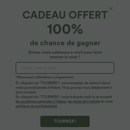
CADEAU OFFERT
Top Casual Épaules Dénudées Manches
100%
Courtes Ruchées
4.8
(
546
)
de chance de gagner
$20.95 USD
Entrez votre addresse e-mail pour faire
tourner la roue.*
*Nouveaux utilisateurs uniquement.
En cliquant sur "TOURNER !", vous acceptez de recevoir des e-
mails promotionnels d'Halara. Vous pouvez vous désabonner à
tout moment.
En cliquant sur "TOURNER !", vous indiquez avoir lu et accepté
les conditions générales d'Halara
,
les règles de l'activité
et notre
politique de confidentialité
.
TOURNER !