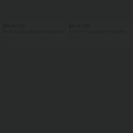
$39.95 USD
$61.95 USD
Pantalon large taille haute avec poches
Softlyzero™ Quickdry col rond sans
manches dos ajouré avec poche latérale
combinaison de yoga - Édition Easy
Peasy