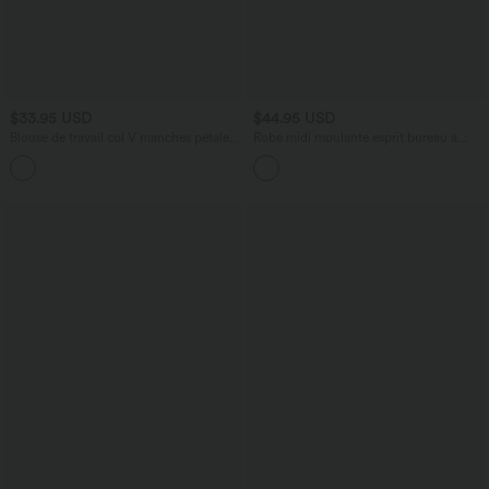
$33.95 USD
$44.95 USD
Blouse de travail col V manches pétales
Robe midi moulante esprit bureau à
courtes
motif, col montant et sans manches