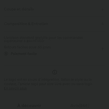
Coupe et détails
Coupe classique
Épaules dénudées
Froncé
Composition & Entretien
Enfilable
Décontracté
Longueur hanches
Livraison standard gratuite pour les commandes
supérieures à
Manches courtes
$84.09 USD
Élasticité quatre directions
Retours faciles sous 30 jours
Paiement facile
Le logo est en cours d’intégration. Selon le style ou la
couleur, l’article reçu peut être livré avec ou sans logo.
En savoir plus
À découvrir
Avis(546)