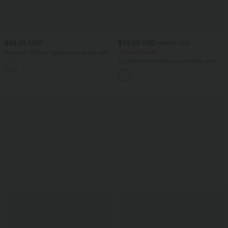
$42.95 USD
$29.95 USD
$61.95 USD
Pantalon tailleur légèrement évasé taille
Offres limitées ！
haute avec poches arrière Halara Flex™
Combinaison tailleur col bateau sans
+13
manches à rayures et nœuds sur les
côtés effet frais InstantCool avec
poches, accès facile Easy Peasy