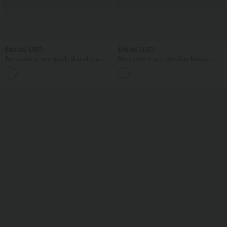
$42.95 USD
$16.95 USD
Top casual à pois épaule dénudée à
Haut décontracté encolure bateau
manches courtes avec ourlet incurvé
manches courtes froncé avec fente
asymétrique et brassière intégrée
ourlet asymétrique