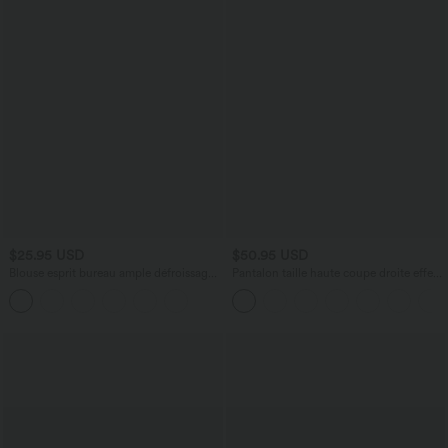
$25.95 USD
$50.95 USD
Blouse esprit bureau ample défroissage
Pantalon taille haute coupe droite effet
facile, col V et manches chauve-souris
lin avec poches