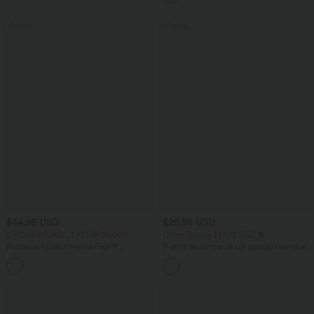
Promo
Promo
$44.95 USD
$25.95 USD
2 POUR 69,90€, 3 POUR 99,90€
Offres bonus $20.13 USD
Pantalon tailleur Halara Flex™
T-shirt décontracté col bateau manches
DayStretch coupe droite taille haute
courtes coton
+23
avec poches