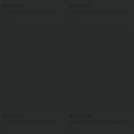
$67.95 USD
$61.95 USD
Combinaison fluide baggy à effet
Robe midi fluide décontractée effet lin à
portefeuille, ourlets fendus, poches,
nouer sur le devant, bretelles fines
coussinets amovibles et accès facile
Easy Peasy
$27.95 USD
$27.95 USD
T-shirt décontracté col V manches
Blouse esprit bureau défroissage facile,
courtes boutons décoratifs
encolure bateau, manches longues,
fronces et lien côté