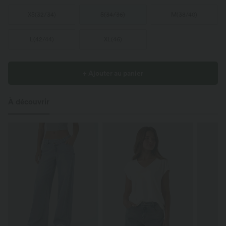
XS
(
32/34
)
S
(
34/36
)
M
(
38/40
)
L
(
42/44
)
XL
(
46
)
+ Ajouter au panier
À découvrir