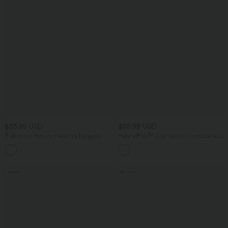
$33.95 USD
$50.95 USD
T-shirt col Henley manches longues
Halara Flex™ Jean bootcut décontracté
extensible délavé taille haute à poches
multiples
Promo
Promo