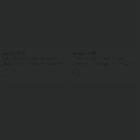
$27.95 USD
$44.95 USD
3 POUR 59,90€, 4 POUR 79,90€
2 POUR 69,90€, 3 POUR 99,90€
Blouse Travail Sans Manches Ourlet
Veste péplum de travail col en V avec un
Courbé Col Haut Découpe au Dos Plis
bouton
+3