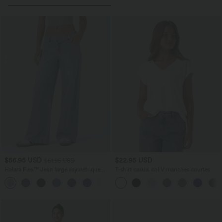
$56.95 USD
$22.95 USD
$61.95 USD
Halara Flex™ Jean large asymétrique
T-shirt casual col V manches courtes
taille basse avec bouton, fermeture
+5
éclair et poches multiples, délavé et
extensible en maille