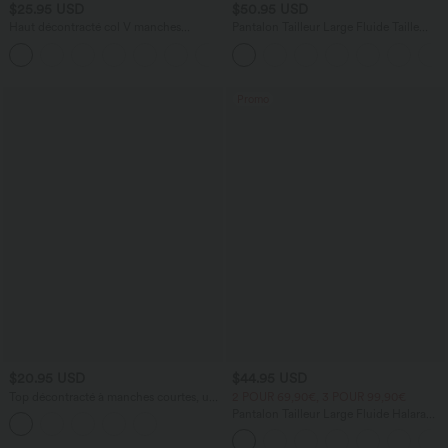
$25.95 USD
$50.95 USD
Haut décontracté col V manches
Pantalon Tailleur Large Fluide Taille
courtes froncé coupe décontractée
Haute Fermeture Éclair Invisible
+1
Promo
$20.95 USD
$44.95 USD
Top décontracté à manches courtes, une
2 POUR 69,90€, 3 POUR 99,90€
épaule dénudée et fronces
Pantalon Tailleur Large Fluide Halara
Flex™ Gaufré Taille Haute Poches
Latérales