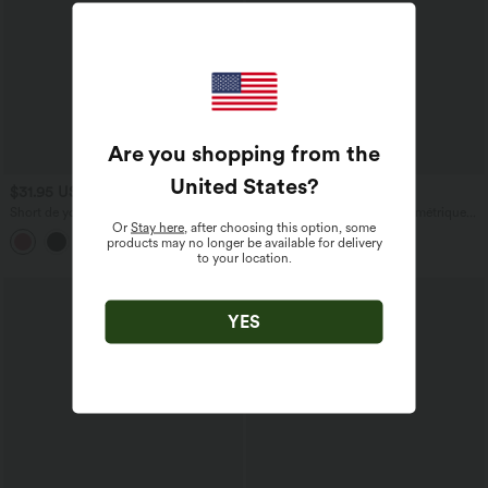
Are you shopping from the
United States
?
$31.95 USD
$36.95 USD
Short de yoga SoftlyZero™ Airy 2-en-1
Haut décontracté 2-en-1 asymétrique
Or
Stay here
, after choosing this option, some
taille très haute avec poches et effet frais
manches courtes dentelle contrastante
+23
products may no longer be available for delivery
InstantCool 17,5 cm
to your location.
YES