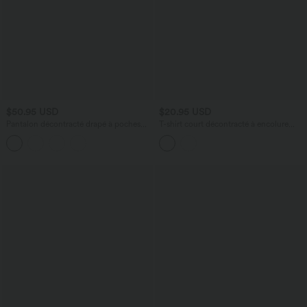
$50.95 USD
$20.95 USD
Pantalon décontracté drapé à poches
T-shirt court décontracté à encolure
multiples et taille moyenne, jambe large
bateau, manches courtes et fronces