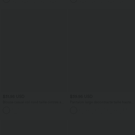
$31.95 USD
$39.95 USD
Blouse casual col rond taille cintrée à
Pantalon large décontracté taille haute
basque
avec cordon de serrage et poches
latérales