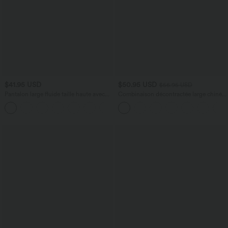
$41.95 USD
$50.95 USD
$56.95 USD
Pantalon large fluide taille haute avec
Combinaison décontractée large chinée
cordon de serrage, poches latérales et
froncée bretelles ajustables avec poches
+15
aspect lin
- Easy Peasy