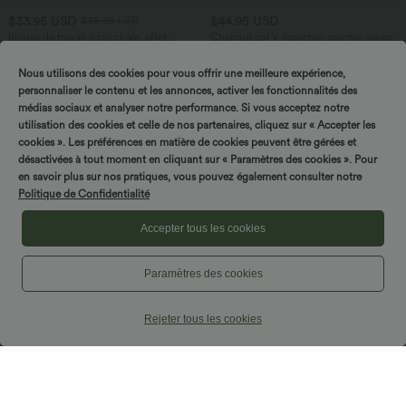
$33.95 USD
$44.95 USD
$36.95 USD
Blouse de travail à col châle, effet
Chemise col V manches courtes aspect
cache-cœur, lien sur le côté et ourlet à
lin pour le bureau
volants
Nous utilisons des cookies pour vous offrir une meilleure expérience,
personnaliser le contenu et les annonces, activer les fonctionnalités des
médias sociaux et analyser notre performance. Si vous acceptez notre
utilisation des cookies et celle de nos partenaires, cliquez sur « Accepter les
cookies ». Les préférences en matière de cookies peuvent être gérées et
désactivées à tout moment en cliquant sur « Paramètres des cookies ». Pour
en savoir plus sur nos pratiques, vous pouvez également consulter notre
Politique de Confidentialité
Accepter tous les cookies
Paramètres des cookies
Rejeter tous les cookies
$50.95 USD
$25.95 USD
Combinaison bustier à jambes larges
T-shirt décontracté semi-transparent col
avec poches latérales et fermeture éclair
cranté manches courtes
invisible - Édition Easy Peasy - Pour