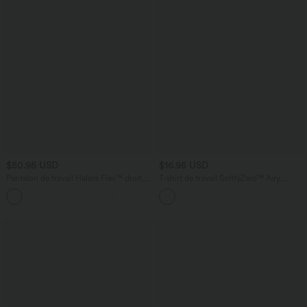
$50.95 USD
$16.95 USD
Pantalon de travail Halara Flex™ droit,
T-shirt de travail SoftlyZero™ Airy
taille mi-haute, avec poches
encolure arrondie manches courtes effet
frais InstantCool