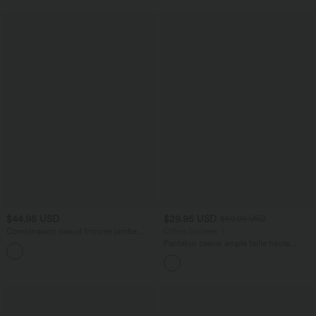
$44.95 USD
$29.95 USD
$50.95 USD
Combinaison casual froncée jambe
Offres limitées ！
large sans manches à col bateau avec
Pantalon casual ample taille haute
poches - Édition Easy Peasy
aspect lin avec ceinture et poches