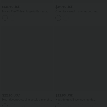
$50.95 USD
$42.95 USD
Halara Flex™ Jean large taille haute
Chemise casual manches courtes
avec poches
séchage rapide
$22.95 USD
$22.95 USD
Haut décontracté slim côtelé à manches
Haut de travail séchage rapide
longues et col Henley
Breezeful™ col rond manches courtes
avec dos ajouré