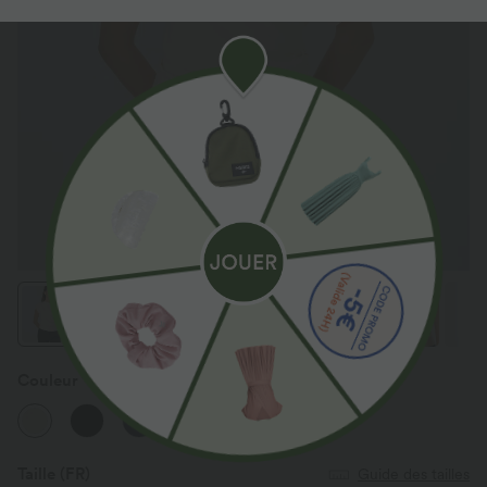
Couleur
Whisper White
Taille
(FR)
Guide des tailles