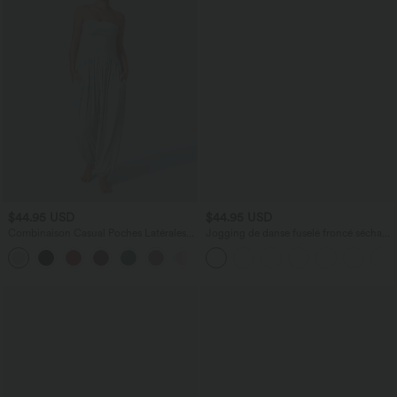
$44.95 USD
$44.95 USD
Combinaison Casual Poches Latérales
Jogging de danse fuselé froncé séchage
Plissées Dos Nu Tube Côtelé
rapide effet frais InstantCool taille haute
+4
avec cordon de serrage et poches,
protection solaire UPF40+