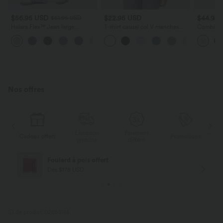
$56.95 USD
$22.95 USD
$44.95
$61.95 USD
Halara Flex™ Jean large
T-shirt casual col V manches
Combinai
asymétrique taille basse avec
courtes
Latérales
+5
bouton, fermeture éclair et
Côtelé
poches multiples, délavé et
extensible en maille
Nos offres
Livraison
Paiement
s
Cadeau offert
Promotions
Ca
gratuite
différé
Foulard à pois offert
Dès $178 USD
ID de produit 02658114