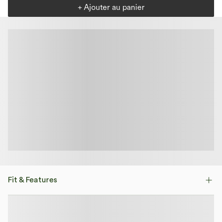
+ Ajouter au panier
Fit & Features
Loose Fit
Side Pockets
Mock Neck
Pull-on