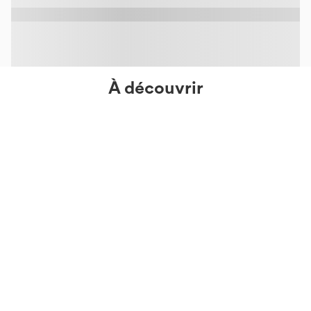
Casual
Hip Length
Long Sleeve
Four-Way Stretch
No-Zip Pullovers
À découvrir
chargement...