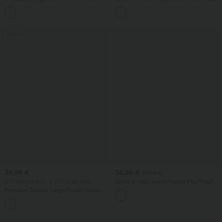
bretelles croisées, ourlet arrondi et effet
avec poches
frais InstantCool, protection solaire
UPF50+
Promo
39,95 €
34,95 €
37,95 €
2 POUR 69,90€, 3 POUR 99,90€
Short en jean ample Halara Flex™ taille
haute croisé gainant décontracté avec
Pantalon Tailleur Large Fluide Halara
poches
Flex™ Gaufré Taille Haute Poches
+21
Latérales