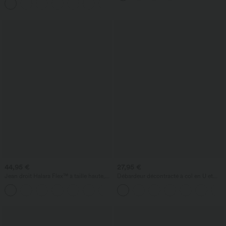
+7
44,95 €
27,95 €
Jean droit Halara Flex™ à taille haute,
Débardeur décontracté à col en U et
poches multiples, effet délavé et tissu
brassière intégrée
+3
extensible