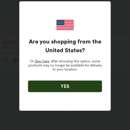
Are you shopping from the
39,95 €
44,95 €
-20% sur le 2ème, -25% sur le 3ème
Halara Flex™ Jean Large Casual Taille
United States
?
Haute Poches Multiples Tricot
Pantalon de golf fuselé, taille mi-haute,
Extensible Délavé
cordon, ourlet courbé, séchage rapide,
+2
avec poches—UPF40+
Or
Stay here
, after choosing this option, some
products may no longer be available for delivery
to your location.
YES