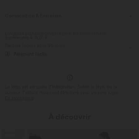
Taille plate
Froncé
Enfilable
Fête et Mariage
Composition & Entretien
Midi
Taille moyenne
Élasticité quatre directions
Livraison standard gratuite pour les commandes
supérieures à
Sirène
75,00 €
Retours faciles sous 30 jours
Paiement facile
Le logo est en cours d’intégration. Selon le style ou la
couleur, l’article reçu peut être livré avec ou sans logo.
En savoir plus
À découvrir
Promo