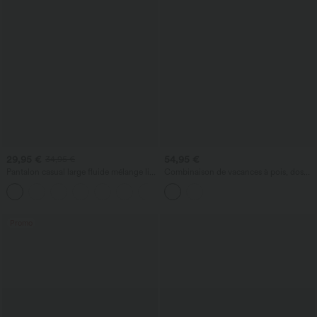
29,95 €
54,95 €
34,95 €
Pantalon casual large fluide mélange lin
Combinaison de vacances à pois, dos
taille haute avec cordon de serrage et
nu halter, coussinets amovibles, poches
+5
poches
et accès facile Easy Peasy
Promo