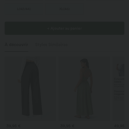
L
(
42/44
)
XL
(
46
)
+ Ajouter au panier
À découvrir
Styles Similaires
39,95 €
39,95 €
49,95 €