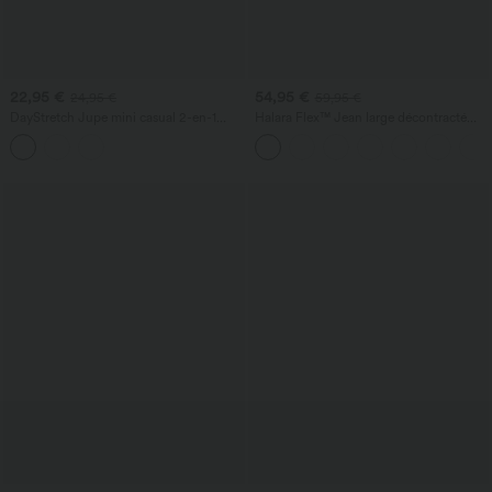
22,95 €
54,95 €
24,95 €
59,95 €
DayStretch Jupe mini casual 2-en-1
Halara Flex™ Jean large décontracté
bodycon plissée croisée taille haute
taille haute gainant avec poches