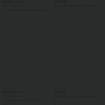
26,95 €
44,95 €
49,95 €
Offres limitées ！
Jean droit décontracté croisé gainant
taille haute avec poches Halara Flex™
Combinaison décontractée dos nu avec
poches latérales
+10
26,95 €
37,95 €
54,95 €
Offres limitées ！
Robe midi sans manches à encolure
arrondie avec coussinets amovibles et
Combinaison froncée col V sans
ourlet à volants
manches avec poches - Easy Peasy