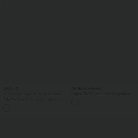
Promo
39,95 €
49,95 €
54,95 €
-20% sur le 2ème, -25% sur le 3ème
Halara Flex™ Jean large asymétrique
taille basse avec bouton, fermeture
Robe fluide midi de villégiature sans
éclair et poches multiples, délavé et
manches, encolure carrée, dos nu croisé,
extensible en maille
fronces et soutien-gorge intégré