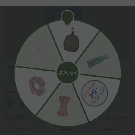
Couleur
Delphinium Blue
Taille
(FR)
Guide des tailles
XS
(
32/34
)
S
(
34/36
)
M
(
38/40
)