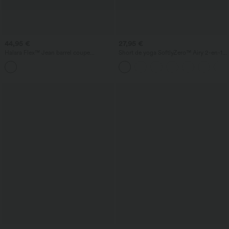
44,95 €
27,95 €
Halara Flex™ Jean barrel coupe
Short de yoga SoftlyZero™ Airy 2-en-1
tonneau taille mi-haute avec poches
taille très haute avec poches et effet frais
InstantCool 17,5 cm