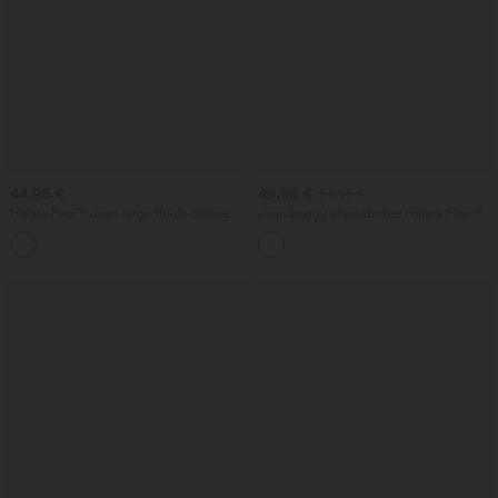
44,95 €
49,95 €
54,95 €
Halara Flex™ Jean large fluide délavé
Jean baggy asymétrique Halara Flex™
taille haute à rayures avec poches
taille haute effet délavé avec poches
+1