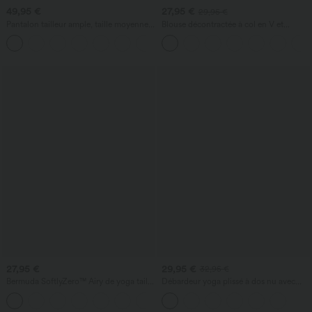
49,95 €
27,95 €
29,95 €
Pantalon tailleur ample, taille moyenne,
Blouse décontractée à col en V et
coupe barrel, à poches
manches courtes bouffantes
+3
27,95 €
29,95 €
32,95 €
Bermuda SoftlyZero™ Airy de yoga taille
Débardeur yoga plissé à dos nu avec
haute avec poches multiples et effet
bretelles croisées et séchage rapide
+16
frais InstantCool