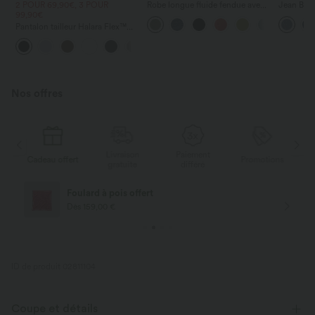
2 POUR 69,90€, 3 POUR
Robe longue fluide fendue avec
Jean Barre
99,90€
poches latérales, dos nu et effet
Halara Fl
torsadé
zippées
Pantalon tailleur Halara Flex™
DayStretch coupe droite taille
+23
haute avec poches
Nos offres
Livraison
Paiement
s
Cadeau offert
Promotions
Ca
gratuite
différé
Foulard à pois offert
Dès 159,00 €
ID de produit 02811104
Coupe et détails