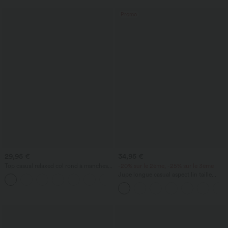
Promo
29,95 €
34,95 €
Top casual relaxed col rond à manches
-20% sur le 2ème, -25% sur le 3ème
chauve-souris
Jupe longue casual aspect lin taille
+1
haute avec cordon de serrage