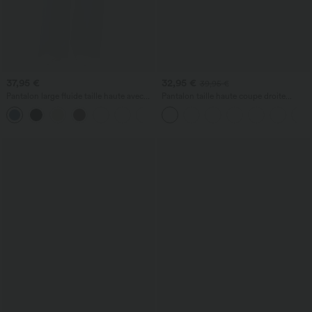
37,95 €
32,95 €
39,95 €
Pantalon large fluide taille haute avec
Pantalon taille haute coupe droite
cordon de serrage, poches latérales et
DayStretch avec poches
+15
aspect lin