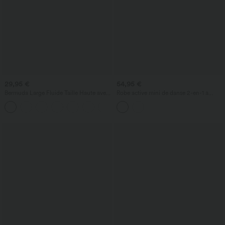
29,95 €
54,95 €
Bermuda Large Fluide Taille Haute avec
Robe active mini de danse 2-en-1 à
Plis et Poches Latérales en Lin
petites fleurs, coussinets amovibles,
Synthétique
poches et accès facile Easy Peasy