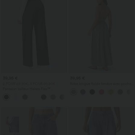
39,95 €
39,95 €
2 POUR 69,90€, 3 POUR 99,90€
Robe longue fluide fendue avec poches
latérales, dos nu et effet torsadé
Pantalon tailleur Halara Flex™
DayStretch coupe droite taille haute
+23
avec poches