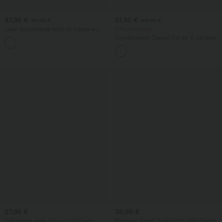
47,95 €
21,95 €
49,95 €
44,95 €
Jean décontracté taille mi-haute en
Offres limitées ！
lyocell drapé avec cordon de serrage et
Combinaison Casual Col en V Jambes
poches
Large Plissée Manches Courtes Poche
Latérale Gaufrée Fluide
27,95 €
34,95 €
Débardeur yoga dos nu col U avec
Pantalon barrel DayStretch taille haute