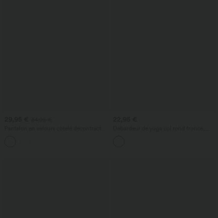
29,95 €
22,95 €
34,95 €
Pantalon en velours côtelé décontracté
Débardeur de yoga col rond froncé,
taille moyenne avec poches latérales
tissu rafraîchissant - Protection UPF50+
+6