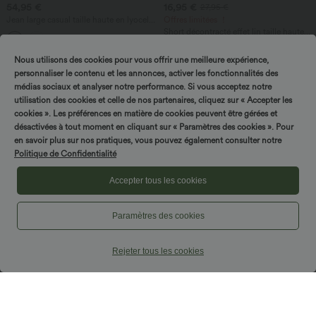
54,95 €
16,95 €
27,95 €
Jean large casual taille haute en lyocell
Offres limitées ！
avec poches
Short décontracté effet lin taille haute
avec cordon de serrage et poches
latérales
Nous utilisons des cookies pour vous offrir une meilleure expérience,
personnaliser le contenu et les annonces, activer les fonctionnalités des
Promo
médias sociaux et analyser notre performance. Si vous acceptez notre
utilisation des cookies et celle de nos partenaires, cliquez sur « Accepter les
cookies ». Les préférences en matière de cookies peuvent être gérées et
désactivées à tout moment en cliquant sur « Paramètres des cookies ». Pour
en savoir plus sur nos pratiques, vous pouvez également consulter notre
Politique de Confidentialité
Accepter tous les cookies
Paramètres des cookies
Rejeter tous les cookies
54,95 €
42,95 €
49,95 €
Halara Flex™ Jean droit coloré taille
2 POUR 69,90€, 3 POUR 99,90€
basse avec poches
Pantalon tailleur fuselé asymétrique
taille moyenne Halara Flex™ DayStretch