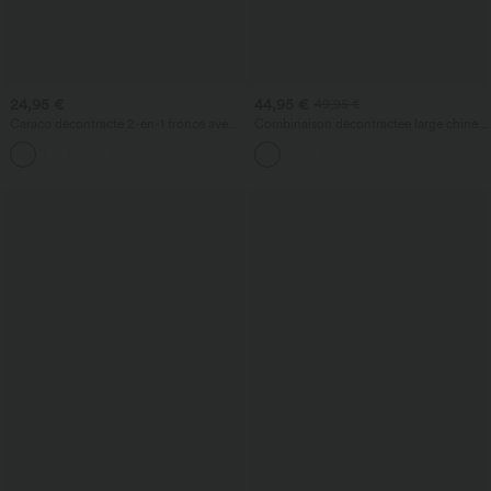
24,95 €
44,95 €
49,95 €
Caraco décontracté 2-en-1 froncé avec
Combinaison décontractée large chinée
brassière intégrée bretelles réglables
froncée bretelles ajustables avec poches
- Easy Peasy