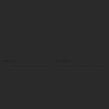
37,95 €
39,95 €
Top casual à pois épaule dénudée à
Robe moulante SoftlyZero™ Airy fendue
manches courtes avec ourlet incurvé
à effet frais InstantCool, brassière
asymétrique et brassière intégrée
intégrée, dos nu croisé à lacets,
légèrement plissée pour invitée de
mariage et demoiselle d'honneur