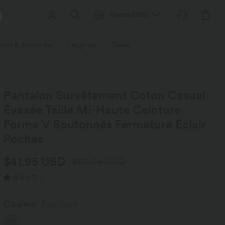
France
(
USD
)
orts & Bermudas
Leggings
Tailles
Activités / Utilités
Ti
Pantalon Survêtement Coton Casual
Évasée Taille Mi-Haute Ceinture
Forme V Boutonnés Fermeture Éclair
Poches
$41.95 USD
$50.95 USD
4.6
(
11
)
Couleur
Fog Gray