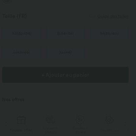
Taille
(FR)
Guide des tailles
XS
(
32/34
)
S
(
34/36
)
M
(
38/40
)
L
(
42/44
)
XL
(
46
)
+ Ajouter au panier
Nos offres
Livraison
Paiement
au offert
Promotions
Cadeau offert
gratuite
différé