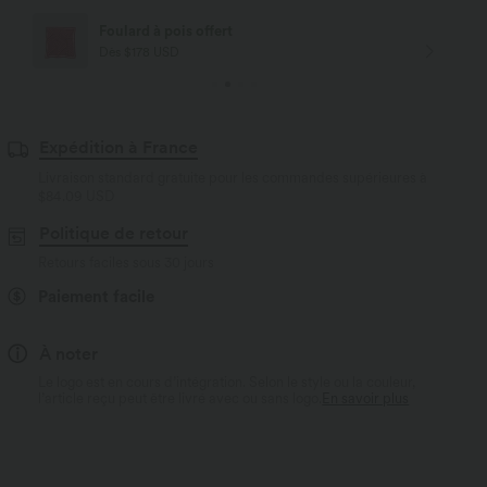
Livraison offerte
Dès $84 USD d'achat
Expédition à France
Livraison standard gratuite pour les commandes supérieures à
$84.09 USD
Politique de retour
Retours faciles sous 30 jours
Paiement facile
À noter
Le logo est en cours d’intégration. Selon le style ou la couleur,
l’article reçu peut être livré avec ou sans logo.
En savoir plus