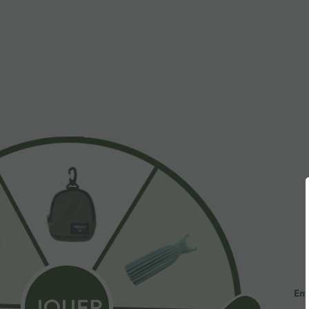
À découvrir
Styles Similaires
$44.95 USD
$56.95 USD
$61.95 USD
2 POUR 69,90€, 3 POUR
Jean Barrel 7/8 taille basse
R
99,90€
Halara Flex™ avec poches
a
+4
zippées
e
Pantalon tailleur Halara Flex™
DayStretch coupe droite taille
+27
haute avec poches
Ent