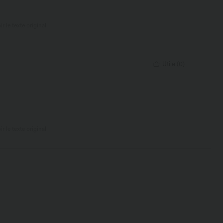
ir le texte original
Utile
(
0
)
ir le texte original