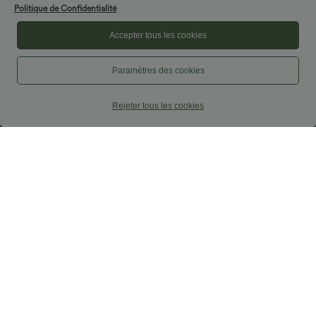
Politique de Confidentialité
Accepter tous les cookies
Paramètres des cookies
Rejeter tous les cookies
$29.95 USD
$29.95 USD
$56.95 USD
$61.95 USD
Offres limitées ！
Offres limitées ！
Combinaison décontractée dos nu avec
Combinaison tailleur col bateau sans
poches latérales
manches à rayures et nœuds sur les
+10
côtés effet frais InstantCool avec
poches, accès facile Easy Peasy