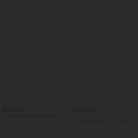
effet frais InstantCool taille très haute
Jupe longue casual aspect lin taille
12,5 cm avec poches, longueur allongée
haute avec cordon de serrage
Promo
$50.95 USD
$25.95 USD
Halara Flex™ Jean barrel coupe
-20% sur le 2ème, -25% sur le 3ème
tonneau taille mi-haute avec poches
Top décontracté dos nu à col licou avec
lien dans le dos