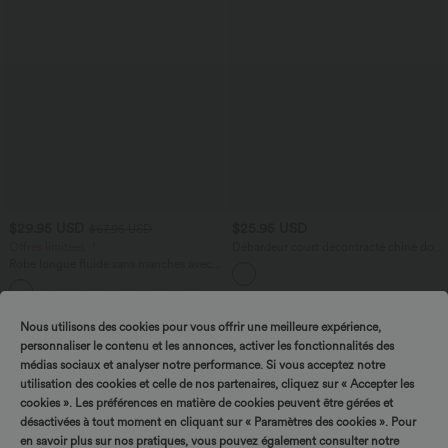
$29.95 USD
$25.95 USD
$67.95 USD
Offres limitées ！
Débardeur court décontracté chiné dos
nu ajusté torsadé avec boucle réglable
Robe longue fluide sans manches avec
brassière intégrée (Bonnets E-G) et
poches
Nous utilisons des cookies pour vous offrir une meilleure expérience,
personnaliser le contenu et les annonces, activer les fonctionnalités des
médias sociaux et analyser notre performance. Si vous acceptez notre
utilisation des cookies et celle de nos partenaires, cliquez sur « Accepter les
cookies ». Les préférences en matière de cookies peuvent être gérées et
désactivées à tout moment en cliquant sur « Paramètres des cookies ». Pour
en savoir plus sur nos pratiques, vous pouvez également consulter notre