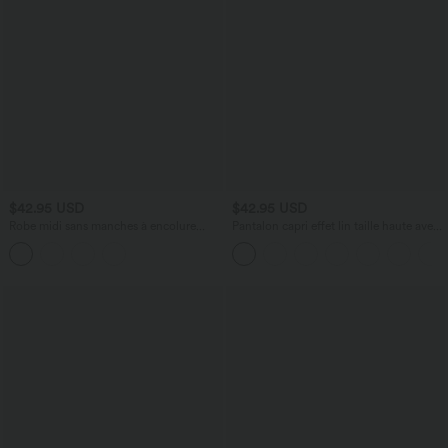
$42.95 USD
$42.95 USD
Robe midi sans manches à encolure
Pantalon capri effet lin taille haute avec
arrondie avec coussinets amovibles et
poches zippées
ourlet à volants