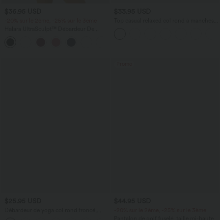
$36.95 USD
$33.95 USD
-20% sur le 2ème, -25% sur le 3ème
Top casual relaxed col rond à manches
chauve-souris
Halara UltraSculpt™ Débardeur De
Course à Col en U Dos Nu Ourlet
+11
Incurvé Croisé
Promo
$25.95 USD
$44.95 USD
Débardeur de yoga col rond froncé,
-20% sur le 2ème, -25% sur le 3ème
tissu rafraîchissant - Protection UPF50+
Pantalon de golf fuselé, taille mi-haute,