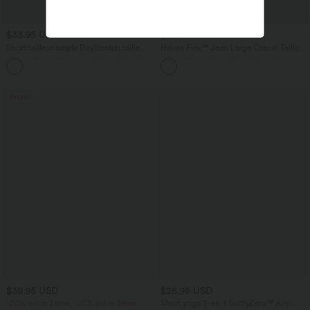
$33.95 USD
$50.95 USD
$36.95 USD
Short tailleur ample DayStretch taille
Halara Flex™ Jean Large Casual Taille
haute 17,5 cm avec poches
Haute Poches Multiples Tricot
+4
Extensible Délavé
Promo
$39.95 USD
$25.95 USD
-20% sur le 2ème, -25% sur le 3ème
Short yoga 2-en-1 SoftlyZero™ Airy