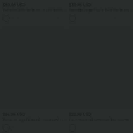
$50.95 USD
$33.95 USD
Pantalon taille haute coupe droite effet
Bermuda Large Fluide Taille Haute avec
lin avec poches
Plis et Poches Latérales en Lin
+5
Synthétique
$56.95 USD
$22.95 USD
Pantalon large fluide taille haute en lin
Haut casual col carré manches courtes
mélangé avec poches et liens latéraux