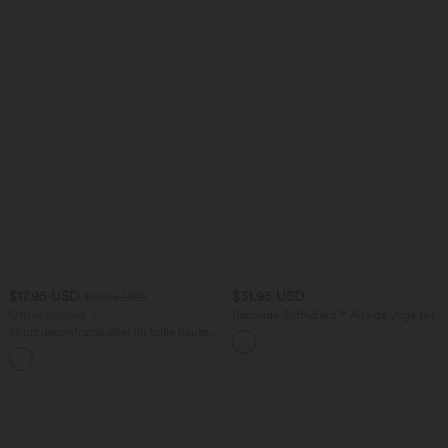
$17.95 USD
$31.95 USD
$31.95 USD
Offres limitées ！
Bermuda SoftlyZero™ Airy de yoga taille
haute avec poches multiples et effet
Short décontracté effet lin taille haute
frais InstantCool
avec cordon de serrage et poches
latérales