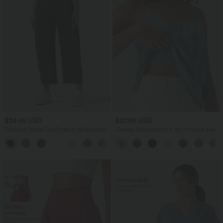
$39.95 USD
$27.95 USD
Pantalon barrel DayStretch taille haute
Caraco décontracté 2-en-1 froncé avec
avec poches
brassière intégrée bretelles réglables
+5