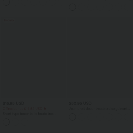
+16
cordon, ourlet courbé, séchage rapide,
avec poches—UPF40+
Promo
$16.95 USD
$50.95 USD
Offres bonus $14.52 USD
Jean droit décontracté croisé gainant
taille haute avec poches Halara Flex™
Short type boxer taille haute très
extensible et doux pour la détente