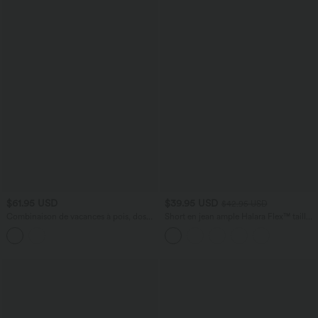
$61.95 USD
$39.95 USD
$42.95 USD
Combinaison de vacances à pois, dos
Short en jean ample Halara Flex™ taille
nu halter, coussinets amovibles, poches
haute croisé gainant décontracté avec
et accès facile Easy Peasy
poches