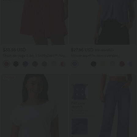
$33.95 USD
$27.95 USD
$31.95 USD
Short de yoga 2-en-1 SoftlyZero™ Airy
Blouse esprit bureau oversize
taille très haute effet frais InstantCool
défroissage facile, col V et manches
+10
22,8 cm avec poches
courtes
Promo