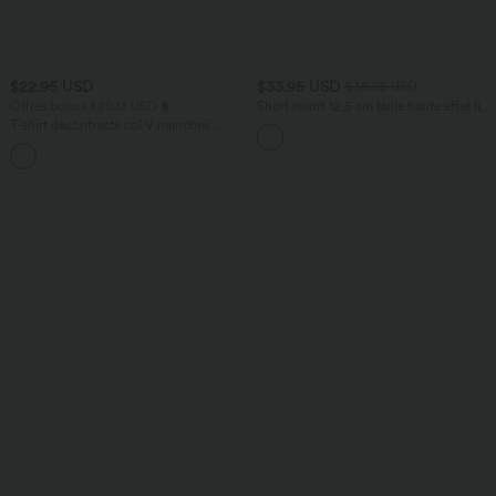
$22.95 USD
$33.95 USD
$36.95 USD
Offres bonus $20.13 USD
Short resort 12,5 cm taille haute effet lin
avec ourlet roulotté et poches
T-shirt décontracté col V manches
courtes coupe courte