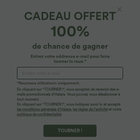
T-shirt casual col V manches courtes
Offres limitées ！
Combinaison froncée col V sans
CADEAU OFFERT
+9
manches avec poches - Easy Peasy
100%
de chance de gagner
Entrez votre addresse e-mail pour faire
tourner la roue.*
*Nouveaux utilisateurs uniquement.
En cliquant sur "TOURNER !", vous acceptez de recevoir des e-
mails promotionnels d'Halara. Vous pouvez vous désabonner à
tout moment.
En cliquant sur "TOURNER !", vous indiquez avoir lu et accepté
les conditions générales d'Halara
,
les règles de l'activité
et notre
politique de confidentialité
.
$56.95 USD
$31.95 USD
$61.95 USD
Halara Flex™ Jean large asymétrique
Débardeur yoga dos nu col U avec
taille basse avec bouton, fermeture
bretelles croisées, ourlet arrondi et effet
TOURNER !
+5
éclair et poches multiples, délavé et
frais InstantCool, protection solaire
extensible en maille
UPF50+