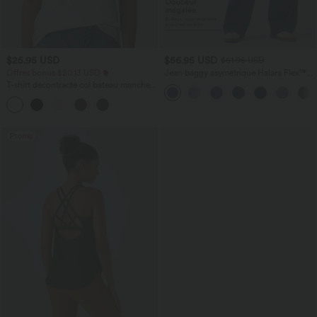
$25.95 USD
$56.95 USD
$61.95 USD
Offres bonus $20.13 USD
Jean baggy asymétrique Halara Flex™
taille haute effet délavé avec poches
T-shirt décontracté col bateau manches
courtes coton
Promo