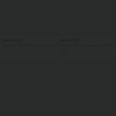
$44.95 USD
$42.95 USD
Breezeful™ Robe Mi-Longue Col en V
Pantalon tailleur légèrement évasé taille
Manches Courtes Poche Latérale Nouée
haute avec poches arrière Halara Flex™
+8
au Dos Séchage Rapide
Promo