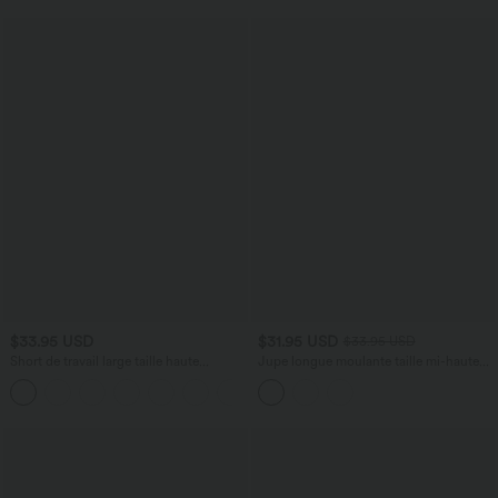
$33.95 USD
$31.95 USD
$33.95 USD
Short de travail large taille haute
Jupe longue moulante taille mi-haute
DayStretch avec poches
avec nœud devant et fronces imprimé
+11
floral/à rayures