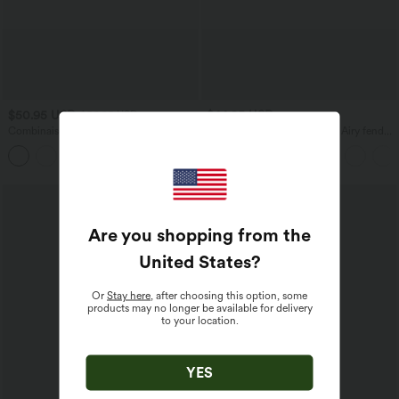
$50.95 USD
$44.95 USD
$56.95 USD
Combinaison décontractée large chinée
Robe moulante SoftlyZero™ Airy fendue
froncée bretelles ajustables avec poches
à effet frais InstantCool, brassière
+10
- Easy Peasy
intégrée, dos nu croisé à lacets,
légèrement plissée pour invitée de
mariage et demoiselle d'honneur
Are you shopping from the
United States
?
Or
Stay here
, after choosing this option, some
products may no longer be available for delivery
to your location.
YES