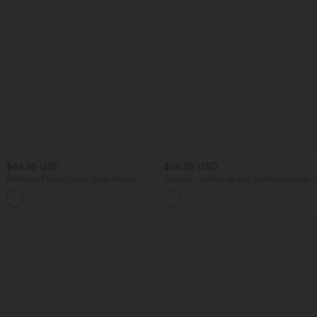
$44.95 USD
$56.95 USD
Pantalon Fluide Large Taille Haute
Pantalon tailleur ample, taille moyenne,
Poches Latérales Palazzo Solide Casual
coupe barrel, à poches
+5
Linen-Feel