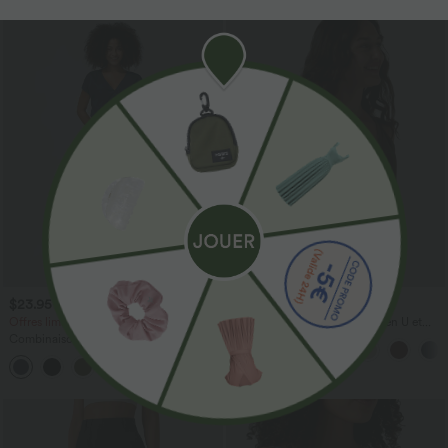
$23.95 USD
$31.95 USD
$50.95 USD
Offres limitées ！
Débardeur décontracté à col en U et
brassière intégrée
Combinaison Casual Col en V Jambes
Large Plissée Manches Courtes Poche
+5
Latérale Gaufrée Fluide