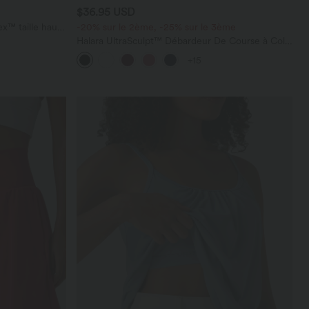
$36.95 USD
x™ taille haute
-20% sur le 2ème, -25% sur le 3ème
Halara UltraSculpt™ Débardeur De Course à Col
en U Dos Nu Ourlet Incurvé Croisé
+15