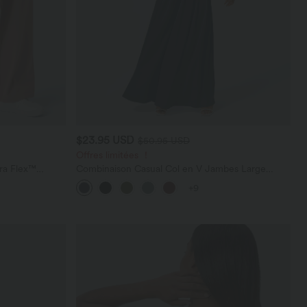
$23.95 USD
$50.95 USD
Offres limitées ！
ara Flex™
Combinaison Casual Col en V Jambes Large
les
Plissée Manches Courtes Poche Latérale Gaufrée
+9
Fluide