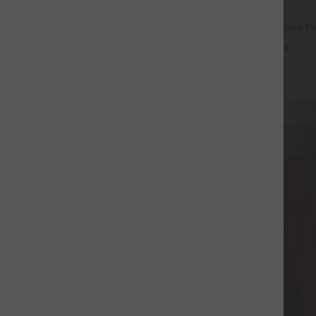
$56.95 USD
$42.95 USD
$61.95 USD
mple Halara Flex™ taille haute
Jean baggy asymétrique Halara Fle
 décontracté avec poches
effet délavé avec poches
+4