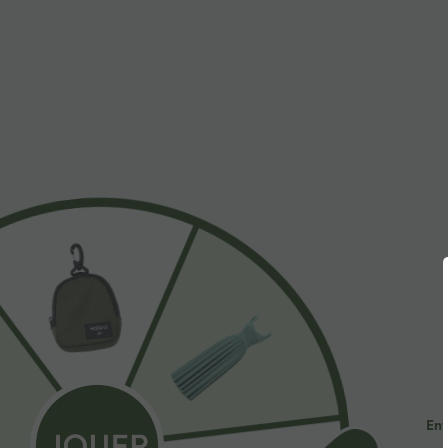
$44.95 USD
$31.95 USD
-20% sur le 2ème, -25% sur le 3ème
Short de yoga S
haute avec poch
Robe fluide midi de villégiature sans manches,
cm
encolure carrée, dos nu croisé, fronces et
soutien-gorge intégré
Ent