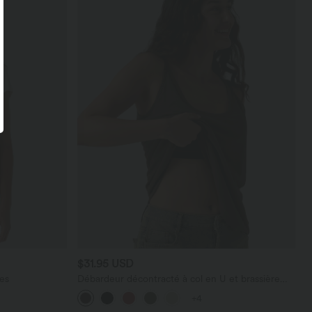
$31.95 USD
es
Débardeur décontracté à col en U et brassière
intégrée
+4