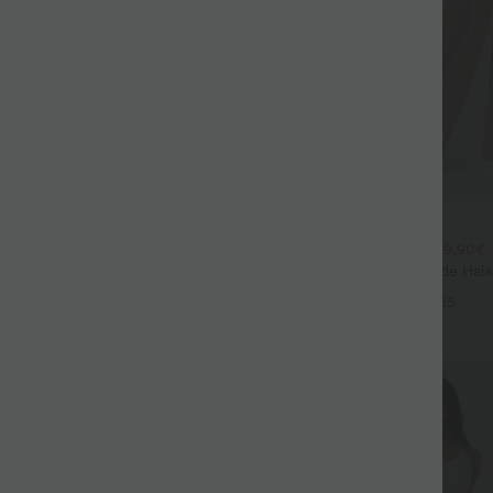
$44.95 USD
$39.95 USD
large fluide mélange lin taille
2 POUR 69,90€, 3 POUR 99,90€
don de serrage et poches
Pantalon Tailleur Large Fluide Hal
+9
Gaufré Taille Haute Poches Latéra
+25