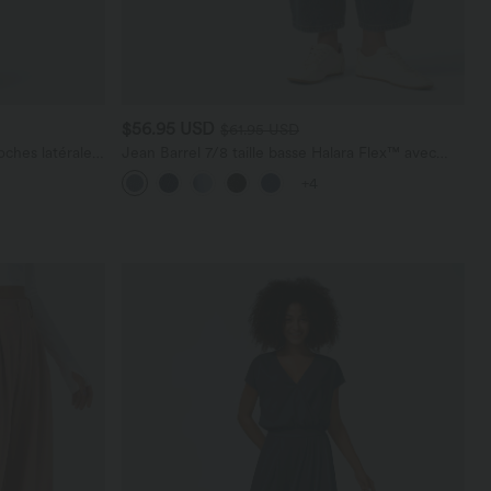
$56.95 USD
$61.95 USD
ches latérales,
Jean Barrel 7/8 taille basse Halara Flex™ avec
poches zippées
+4