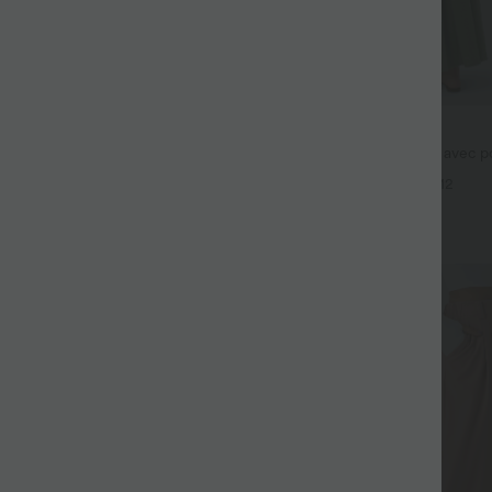
$44.95 USD
fluide taille haute avec cordon de
Robe longue fluide fendue avec po
 latérales et aspect lin
dos nu et effet torsadé
+19
+12
Promo