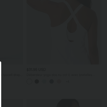
$31.95 USD
n lyocell drapé
Débardeur yoga dos nu col U avec bretelles
croisées, ourlet arrondi et effet frais InstantCool,
+4
protection solaire UPF50+