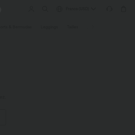
France
(
USD
)
orts & Bermudas
Leggings
Tailles
Activités / Utilités
Ti
ez.