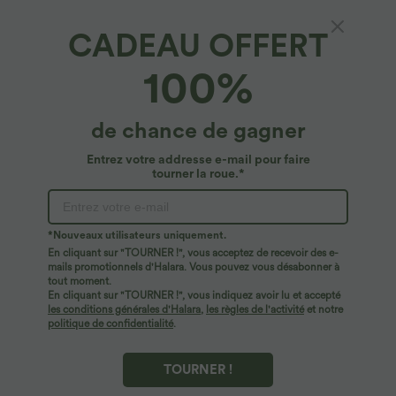
CADEAU OFFERT
Pantalon cargo décontracté taille moyenne à
100%
ourlet roulé avec poches à rabat
4.7
(
55
)
de chance de gagner
$50.95 USD
Entrez votre addresse e-mail pour faire
tourner la roue.*
*Nouveaux utilisateurs uniquement.
En cliquant sur "TOURNER !", vous acceptez de recevoir des e-
mails promotionnels d'Halara. Vous pouvez vous désabonner à
tout moment.
En cliquant sur "TOURNER !", vous indiquez avoir lu et accepté
les conditions générales d'Halara
,
les règles de l'activité
et notre
politique de confidentialité
.
TOURNER !