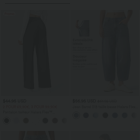
Promo
$44.95 USD
$56.95 USD
$61.95 USD
2 POUR 69,90€, 3 POUR 99,90€
Jean Barrel 7/8 taille basse Halara Flex™
avec poches zippées
Pantalon tailleur Halara Flex™
DayStretch coupe droite taille haute
+23
avec poches