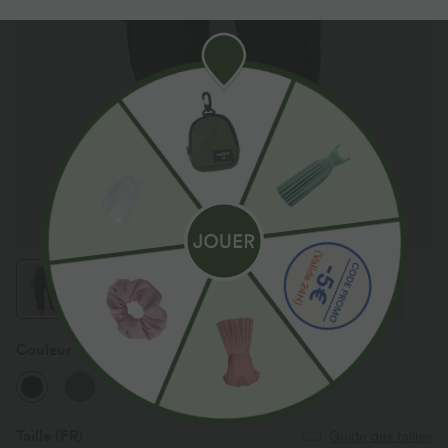
Couleur
Noir
Taille
(FR)
Guide des tailles