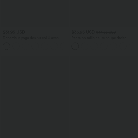
$31.95 USD
$36.95 USD
$44.95 USD
Débardeur yoga dos nu col U avec
Pantalon taille haute coupe droite
bretelles croisées, ourlet arrondi et effet
DayStretch avec poches
frais InstantCool, protection solaire
UPF50+