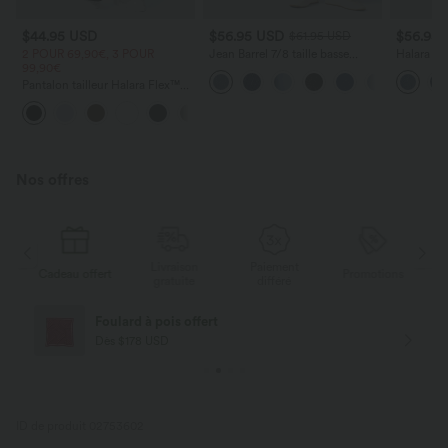
$44.95 USD
$56.95 USD
$56.95
$61.95 USD
2 POUR 69,90€, 3 POUR
Jean Barrel 7/8 taille basse
Halara Fl
99,90€
Halara Flex™ avec poches
denim tai
zippées
poches
Pantalon tailleur Halara Flex™
DayStretch coupe droite taille
+23
haute avec poches
Nos offres
Livraison
Paiement
s
Cadeau offert
Promotions
Ca
gratuite
différé
Foulard à pois offert
Dès $178 USD
ID de produit 02753602