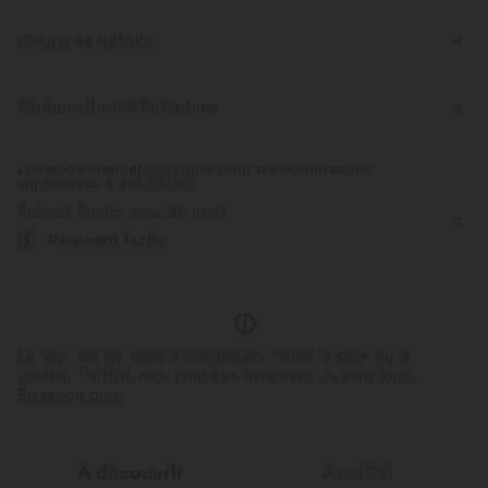
Coupe et détails
Taille plate
Braguette boutonnée
Braguette zippée
Composition & Entretien
Décontracté
Taille moyenne
Fuselé
Livraison standard gratuite pour les commandes
supérieures à
Élasticité bidirectionnelle
$84.09 USD
Cargo
Retours faciles sous 30 jours
Paiement facile
Le logo est en cours d’intégration. Selon le style ou la
couleur, l’article reçu peut être livré avec ou sans logo.
En savoir plus
À découvrir
Avis(55)