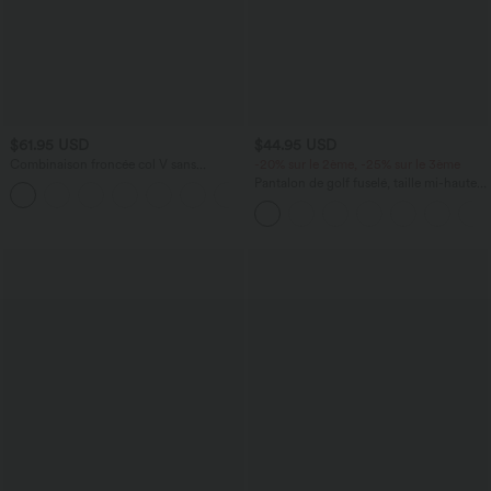
$61.95 USD
$44.95 USD
Combinaison froncée col V sans
-20% sur le 2ème, -25% sur le 3ème
manches avec poches - Easy Peasy
Pantalon de golf fuselé, taille mi-haute,
+7
cordon, ourlet courbé, séchage rapide,
avec poches—UPF40+