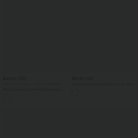
$44.95 USD
$61.95 USD
-20% sur le 2ème, -25% sur le 3ème
Combinaison de vacances à pois, dos
nu halter, coussinets amovibles, poches
Robe fluide midi de villégiature sans
et accès facile Easy Peasy
manches, encolure carrée, dos nu croisé,
fronces et soutien-gorge intégré