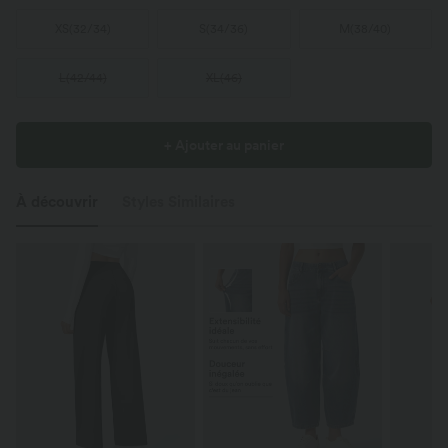
XS
(
32/34
)
S
(
34/36
)
M
(
38/40
)
L
(
42/44
)
XL
(
46
)
+ Ajouter au panier
À découvrir
Styles Similaires