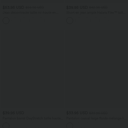
$53.95 USD
$39.95 USD
$56.95 USD
$42.95 USD
Jean décontracté taille mi-haute en
Short en jean ample Halara Flex™ taille
lyocell drapé avec cordon de serrage et
haute croisé gainant décontracté avec
poches
poches
$39.95 USD
$33.95 USD
$39.95 USD
Pantalon barrel DayStretch taille haute
Pantalon casual large fluide mélange lin
avec poches
taille haute avec cordon de serrage et
+5
poches