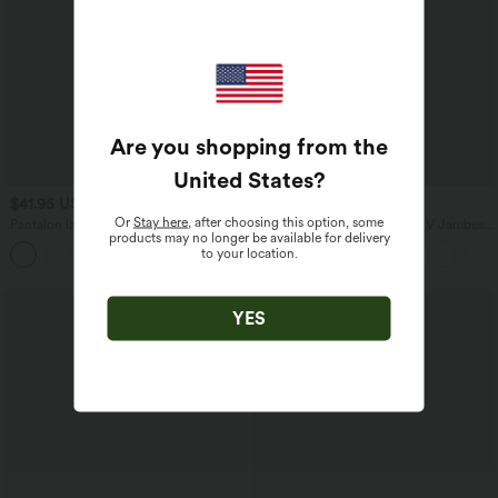
Are you shopping from the
United States
?
$41.95 USD
$50.95 USD
Or
Stay here
, after choosing this option, some
Pantalon large fluide taille haute avec
Combinaison Casual Col en V Jambes
products may no longer be available for delivery
cordon de serrage, poches latérales et
Large Plissée Manches Courtes Poche
to your location.
+15
aspect lin
Latérale Gaufrée Fluide
YES