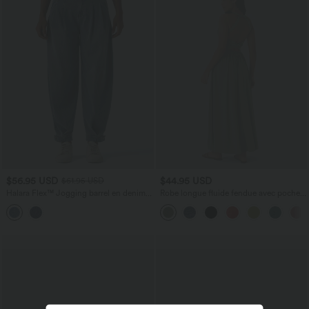
$56.95 USD
$44.95 USD
$61.95 USD
Halara Flex™ Jogging barrel en denim
Robe longue fluide fendue avec poches
taille mi-haute avec poches
latérales, dos nu et effet torsadé