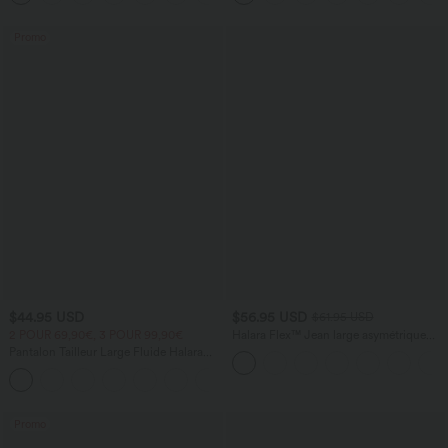
Promo
$44.95 USD
$56.95 USD
$61.95 USD
2 POUR 69,90€, 3 POUR 99,90€
Halara Flex™ Jean large asymétrique
taille basse avec bouton, fermeture
Pantalon Tailleur Large Fluide Halara
éclair et poches multiples, délavé et
Flex™ Gaufré Taille Haute Poches
extensible en maille
+21
Latérales
Promo