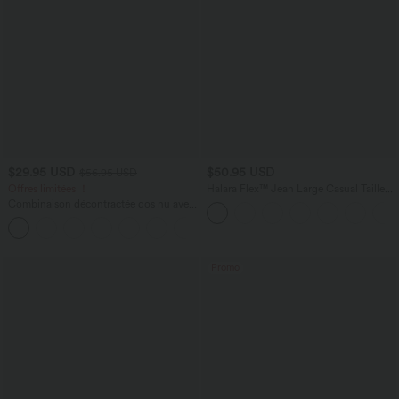
$29.95 USD
$50.95 USD
$56.95 USD
Offres limitées ！
Halara Flex™ Jean Large Casual Taille
Haute Poches Multiples Tricot
Combinaison décontractée dos nu avec
Extensible Délavé
poches latérales
+10
Promo