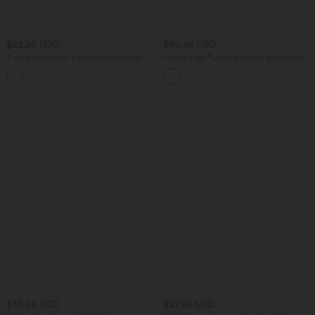
$22.95 USD
$50.95 USD
T-shirt casual col V manches courtes
Halara Flex™ Jean bootcut décontracté
extensible délavé taille haute à poches
+9
multiples
$35.95 USD
$27.95 USD