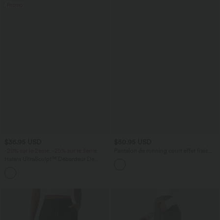
Promo
$36.95 USD
$50.95 USD
-20% sur le 2ème, -25% sur le 3ème
Pantalon de running court effet frais
InstantCool taille haute à séchage
Halara UltraSculpt™ Débardeur De
rapide avec cordon intérieur, ourlet
Course à Col en U Dos Nu Ourlet
arrondi, poches et protection solaire
+11
Incurvé Croisé
UPF50+