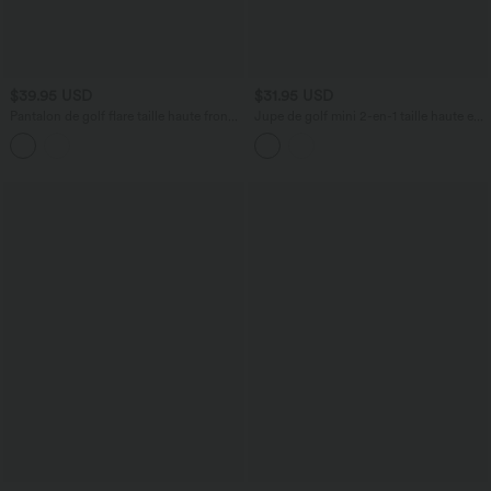
$39.95 USD
$31.95 USD
Pantalon de golf flare taille haute froncé
Jupe de golf mini 2-en-1 taille haute en
avec poches et porte-tees
SoftlyZero™ Airy à effet frais
InstantCool avec poches