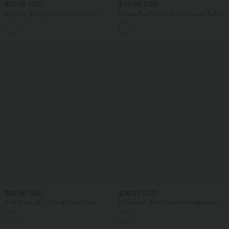
$39.95 USD
$50.95 USD
Legging de yoga 7/8 sans couture
Halara Flex™ Jean Évasé Casual Taille
Seamless gainant et sculptant à taille
Mi-haute Tricot Extensible Boutonnés
haute
Poches
$25.95 USD
$36.95 USD
T-shirt casual col rond à manches
Débardeur décontracté en crêpe à col
courtes couvrantes avec cordon de
en V et fermeture éclair
serrage