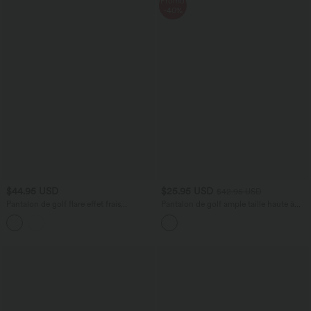
Promo
-40%
$44.95 USD
$25.95 USD
$42.95 USD
Pantalon de golf flare effet frais
Pantalon de golf ample taille haute à
InstantCool taille haute à séchage
séchage rapide avec poches pour tee de
rapide avec poches et protection solaire
golf, UPF40+
UPF50+