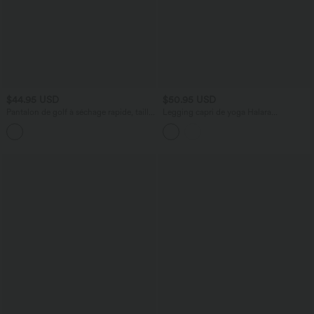
$44.95 USD
$50.95 USD
Pantalon de golf à séchage rapide, taille
Legging capri de yoga Halara
haute, avec poches et poche tee,
UltraSculpt™ taille haute anti-roulottage
UPF40+
ventre plat gainant avec poches