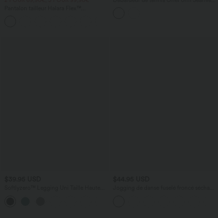
Flow à revers color block en maille
Pantalon tailleur Halara Flex™
respirante
DayStretch coupe droite taille haute
+23
avec poches
$39.95 USD
$44.95 USD
Softlyzero™ Legging Uni Taille Haute
Jogging de danse fuselé froncé séchage
Doubles Poches - UPF50+
rapide effet frais InstantCool taille haute
avec cordon de serrage et poches,
protection solaire UPF40+