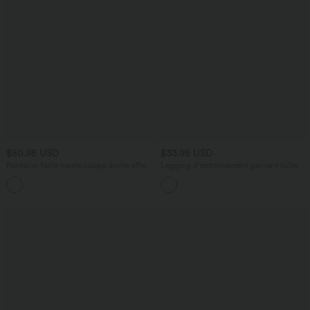
$50.95 USD
$33.95 USD
Pantalon taille haute coupe droite effet
Legging d'entraînement gainant taille
lin avec poches
haute avec poches Halara UltraSculpt™
+5