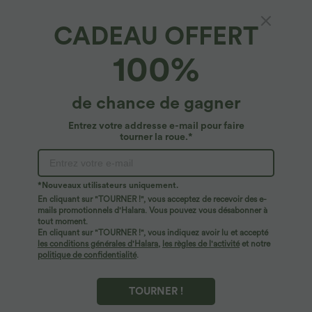
CADEAU OFFERT
Pantalon de golf taille moyenne à séchage
100%
rapide avec multiples poches, fentes et coupe
fuselée-Poche pour tee de golf-UPF40+
4.8
(
44
)
de chance de gagner
$42.95 USD
Entrez votre addresse e-mail pour faire
tourner la roue.*
*Nouveaux utilisateurs uniquement.
En cliquant sur "TOURNER !", vous acceptez de recevoir des e-
mails promotionnels d'Halara. Vous pouvez vous désabonner à
tout moment.
En cliquant sur "TOURNER !", vous indiquez avoir lu et accepté
les conditions générales d'Halara
,
les règles de l'activité
et notre
politique de confidentialité
.
TOURNER !