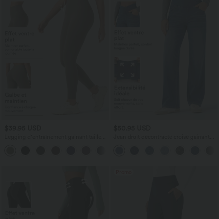
$39.95 USD
$50.95 USD
Legging d'entraînement gainant taille
Jean droit décontracté croisé gainant
haute avec poches Halara UltraSculpt™
taille haute avec poches Halara Flex™
+17
Promo