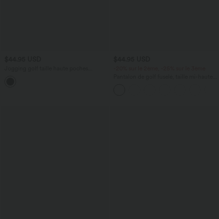
$44.95 USD
$44.95 USD
Jogging golf taille haute poches
-20% sur le 2ème, -25% sur le 3ème
séchage rapide - Poche tee de golf -
Pantalon de golf fuselé, taille mi-haute,
UPF40+
cordon, ourlet courbé, séchage rapide,
avec poches—UPF40+