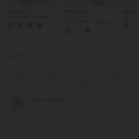
$42.95 USD
$35.95 USD
$39.95
$50.95 USD
Pantalon tailleur légèrement
Offres limitées ！
Legging d
évasé taille haute avec poches
taille ha
Softlyzero™ Plush Robe Sport
+13
arrière Halara Flex™
UltraScu
Dos Nu - Édition Easy Peasy
Nos offres
Livraison
Paiement
ert
Promotions
Cadeau offert
gratuite
différé
Livraison offerte
Dès $84 USD d'achat
ID de produit 02853600