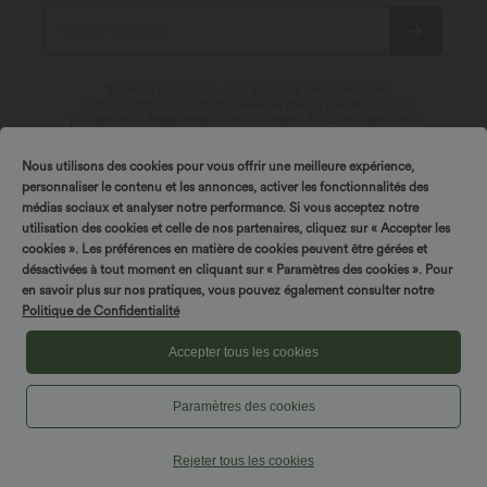
*En vous abonnant, vous acceptez de recevoir des
communications promotionelles de Halara par email. Vous
pouvez vous désabonner à tout moment. En continuant, vous
acceptez nos
Conditions Générales
et notre
Politique de Confidentialité
.
Nous utilisons des cookies pour vous offrir une meilleure expérience,
personnaliser le contenu et les annonces, activer les fonctionnalités des
médias sociaux et analyser notre performance. Si vous acceptez notre
utilisation des cookies et celle de nos partenaires, cliquez sur « Accepter les
cookies ». Les préférences en matière de cookies peuvent être gérées et
désactivées à tout moment en cliquant sur « Paramètres des cookies ». Pour
en savoir plus sur nos pratiques, vous pouvez également consulter notre
Politique de Confidentialité
À propos de Halara
Accepter tous les cookies
Service des utilisateurs
Découvrir Halara
Paramètres des cookies
Mon compte
Chat en direct
Innovation textile
Liens utiles
Rejeter tous les cookies
Connexion ou inscription