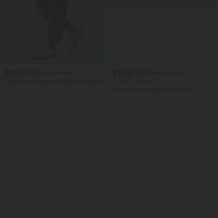
$33.95 USD
$35.95 USD
$39.95 USD
$67.95 USD
Pantalon en velours côtelé décontracté
Offres limitées ！
taille moyenne avec poches latérales
Combinaison tailleur col V sans
+6
manches à rayures et fronces avec
poches - Easy Peasy