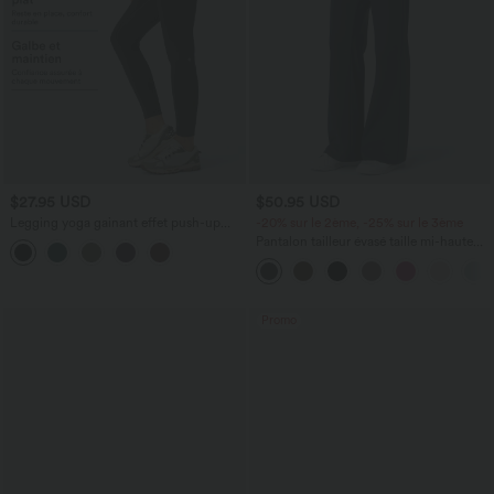
$27.95 USD
$50.95 USD
Legging yoga gainant effet push-up
-20% sur le 2ème, -25% sur le 3ème
taille moyenne sans couture OneForm
Pantalon tailleur évasé taille mi-haute
Seamless Flow
Halara Flex™ DayStretch avec zip latéral
et poches
Promo