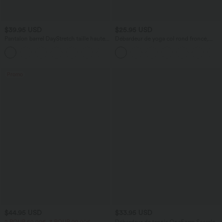
$39.95 USD
$25.95 USD
Pantalon barrel DayStretch taille haute
Débardeur de yoga col rond froncé,
avec poches
tissu rafraîchissant - Protection UPF50+
+5
Promo
$44.95 USD
$33.95 USD
2 POUR 69,90€, 3 POUR 99,90€
Débardeur de tennis OneForm Seamless