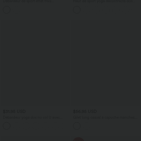
Débardeur de sport effet frais
Haut de sport yoga décontracté dos
InstantCool protection solaire UPF50+ à
ajouré avec trous pouces froncé
encolure arrondie et fronces
$31.95 USD
$56.95 USD
Débardeur yoga dos nu col U avec
Gilet long casual à capuche manches
bretelles croisées, ourlet arrondi et effet
longues avec poches
frais InstantCool, protection solaire
UPF50+