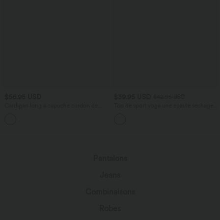
$56.95 USD
$39.95 USD
$42.95 USD
Cardigan long à capuche cordon de
Top de sport yoga une épaule séchage
serrage manches longues
rapide ourlet arrondi asymétrique
manches longues avec trous pouces -
Brassière intégrée
Pantalons
Jeans
Combinaisons
Robes