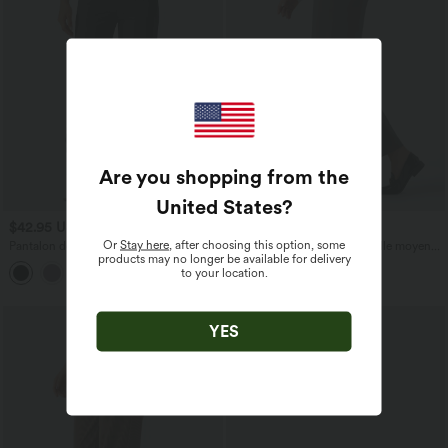
Are you shopping from the
United States
?
$42.95 USD
$42.95 USD
Or
Stay here
, after choosing this option, some
Pantalon de jogging de yoga Halara
Pantalon de travail fuselé taille moyenne
products may no longer be available for delivery
UltraSculpt™ taille haute, à cordon de
avec largeur ajustable Halara Flex™
to your location.
serrage et fronces, avec poches
DayStretch avec poches
YES