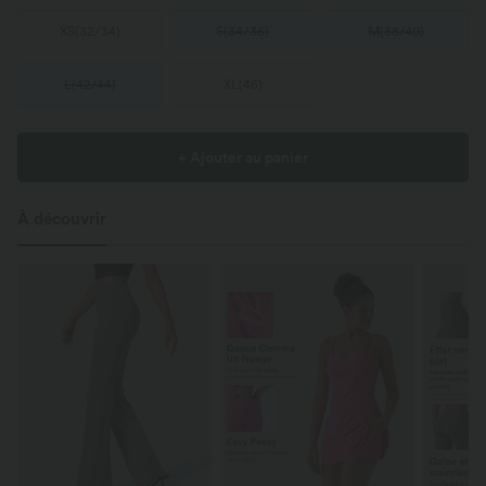
XS
(
32/34
)
S
(
34/36
)
M
(
38/40
)
L
(
42/44
)
XL
(
46
)
+ Ajouter au panier
À découvrir