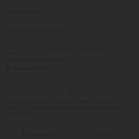
Coupe et détails
Taille plate
Poches arrière
Poche avant
Golf
Composition & Entretien
Couvre-pieds
Taille moyenne
Fuselé
Livraison standard gratuite pour les commandes
supérieures à
Élasticité bidirectionnelle
$84.09 USD
Retours faciles sous 30 jours
Paiement facile
Le logo est en cours d’intégration. Selon le style ou la
couleur, l’article reçu peut être livré avec ou sans logo.
En savoir plus
À découvrir
Avis(44)