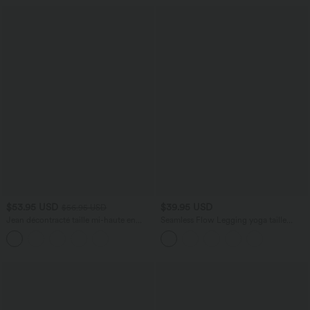
$53.95 USD
$39.95 USD
$56.95 USD
Jean décontracté taille mi-haute en
Seamless Flow Legging yoga taille
lyocell drapé avec cordon de serrage et
haute gainant et sculptant
poches