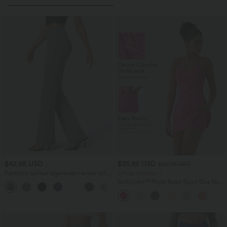
$42.95 USD
$35.95 USD
$50.95 USD
Pantalon tailleur légèrement évasé taille
Offres limitées ！
haute avec poches arrière Halara Flex™
Softlyzero™ Plush Robe Sport Dos Nu -
+13
Édition Easy Peasy