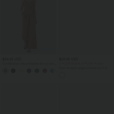
$56.95 USD
$25.95 USD
Combinaison décontractée dos nu avec
3 POUR 59,90€, 4 POUR 79,90€
poches latérales
Haut de sport yoga oversize col V à
+10
manches courtes effet frais InstantCool
à séchage rapide