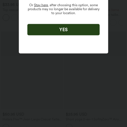
$33.95 USD
$39.95 USD
Or
Stay here
, after choosing this option, some
products may no longer be available for delivery
Top casual relaxed col rond à manches
-20% sur le 2ème, -25% sur le 3ème
to your location.
chauve-souris
Jupe longue casual aspect lin taille
+1
haute avec cordon de serrage
YES
$50.95 USD
$25.95 USD
Halara Flex™ Jean Large Casual Taille
Short yoga 2-en-1 SoftlyZero™ Airy
Haute Poches Multiples Tricot
effet frais InstantCool taille très haute