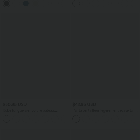
+10
poches
$50.95 USD
$42.95 USD
Robe longue à encolure bateau,
Pantalon tailleur légèrement évasé taille
bretelles asymétriques, côtés froncés et
haute avec poches arrière Halara Flex™
+4
poches