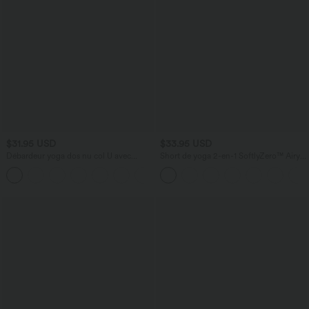
$31.95 USD
$33.95 USD
Débardeur yoga dos nu col U avec
Short de yoga 2-en-1 SoftlyZero™ Airy
bretelles croisées, ourlet arrondi et effet
taille très haute effet frais InstantCool
frais InstantCool, protection solaire
22,8 cm avec poches
UPF50+