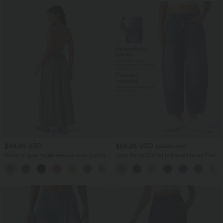
$44.95 USD
$56.95 USD
$61.95 USD
Robe longue fluide fendue avec poches
Jean Barrel 7/8 taille basse Halara Flex™
latérales, dos nu et effet torsadé
avec poches zippées
+8