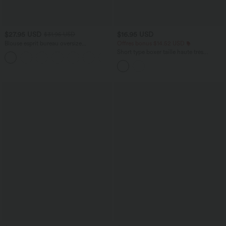
$27.95 USD
$16.95 USD
$31.95 USD
Blouse esprit bureau oversize
Offres bonus $14.52 USD
défroissage facile, col V et manches
Short type boxer taille haute très
+1
courtes
extensible et doux pour la détente