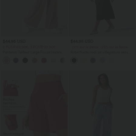
$44.95 USD
$44.95 USD
2 POUR 69,90€, 3 POUR 99,90€
-20% sur le 2ème, -25% sur le 3ème
Pantalon Tailleur Large Fluide Halara
Robe fluide midi de villégiature sans
Flex™ Gaufré Taille Haute Poches
manches, encolure carrée, dos nu croisé,
+21
Latérales
fronces et soutien-gorge intégré