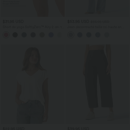
$31.95 USD
$53.95 USD
$56.95 USD
Short de yoga SoftlyZero™ Airy 2-en-1
Jean décontracté taille mi-haute en
taille très haute avec poches et effet frais
lyocell drapé avec cordon de serrage et
+23
InstantCool 17,5 cm
poches
$22.95 USD
$39.95 USD