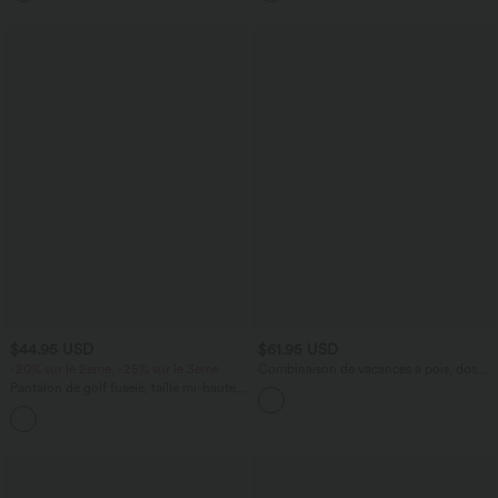
$44.95 USD
$61.95 USD
-20% sur le 2ème, -25% sur le 3ème
Combinaison de vacances à pois, dos
nu halter, coussinets amovibles, poches
Pantalon de golf fuselé, taille mi-haute,
et accès facile Easy Peasy
cordon, ourlet courbé, séchage rapide,
+2
avec poches—UPF40+