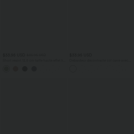
$33.95 USD
$33.95 USD
$36.95 USD
Short resort 12,5 cm taille haute effet lin
Débardeur décontracté col carré avec
avec ourlet roulotté et poches
soutien-gorge intégré bonnets B-E