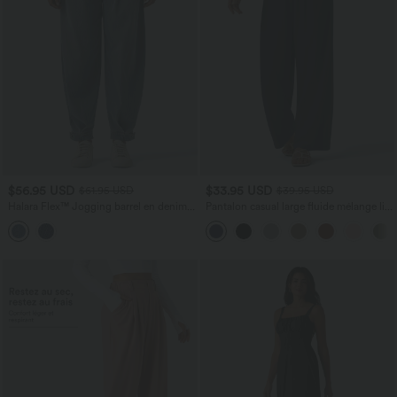
$56.95 USD
$33.95 USD
$61.95 USD
$39.95 USD
Halara Flex™ Jogging barrel en denim
Pantalon casual large fluide mélange lin
taille mi-haute avec poches
taille haute avec cordon de serrage et
poches