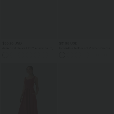
$50.95 USD
$31.95 USD
Jean droit Halara Flex™ à taille haute,
Débardeur tailleur col V avec fronces et
poches multiples, effet délavé et tissu
brassière intégrée
+3
extensible