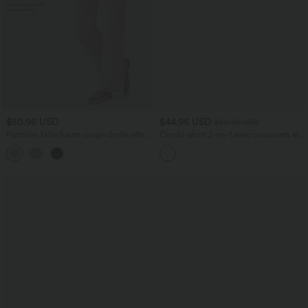
$50.95 USD
$44.95 USD
$50.95 USD
Pantalon taille haute coupe droite effet
Combi-short 2-en-1 avec coussinets et
lin avec poches
poches - Édition Easy Peasy
+5