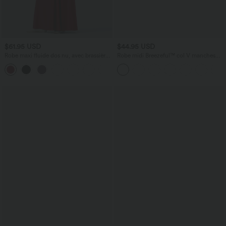
$61.95 USD
$44.95 USD
Robe maxi fluide dos nu, avec brassière
Robe midi Breezeful™ col V manches
intégrée et poches
courtes à liens dans le dos séchage
rapide avec poches latérales