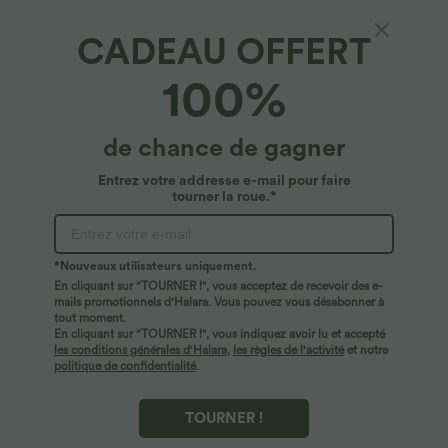
CADEAU OFFERT
100%
de chance de gagner
Entrez votre addresse e-mail pour faire
tourner la roue.*
Oops!
Nous ne semblons pas pouvoir trouver la page que
*Nouveaux utilisateurs uniquement.
vous recherchez.
En cliquant sur "TOURNER !", vous acceptez de recevoir des e-
mails promotionnels d'Halara. Vous pouvez vous désabonner à
tout moment.
Acheter plus
En cliquant sur "TOURNER !", vous indiquez avoir lu et accepté
les conditions générales d'Halara
,
les règles de l'activité
et notre
politique de confidentialité
.
TOURNER !