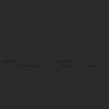
$50.95 USD
$25.95 USD
Jean droit décontracté croisé gainant
Débardeur de yoga col rond froncé,
taille haute avec poches Halara Flex™
tissu rafraîchissant - Protection UPF50+
+1