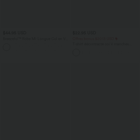
$44.95 USD
$22.95 USD
Breezeful™ Robe Mi-Longue Col en V
Offres bonus $20.13 USD
Manches Courtes Poche Latérale Nouée
T-shirt décontracté col V manches
+8
au Dos Séchage Rapide
courtes coupe courte