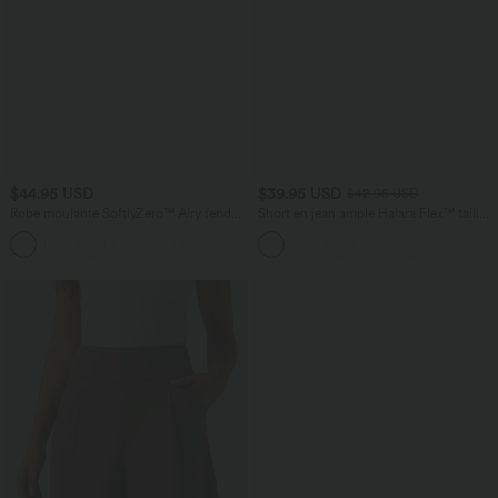
$44.95 USD
$39.95 USD
$42.95 USD
Robe moulante SoftlyZero™ Airy fendue
Short en jean ample Halara Flex™ taille
à effet frais InstantCool, brassière
haute croisé gainant décontracté avec
+1
intégrée, dos nu croisé à lacets,
poches
légèrement plissée pour invitée de
mariage et demoiselle d'honneur