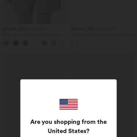
$33.95 USD
$50.95 USD
$36.95 USD
$56.95 USD
Short tailleur ample DayStretch taille
Combinaison décontractée large chinée
haute 17,5 cm avec poches
froncée bretelles ajustables avec poches
+4
- Easy Peasy
Are you shopping from the
United States
?