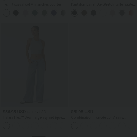
T-shirt casual col V manches courtes
Pantalon barrel DayStretch taille haute
avec poches
+9
$56.95 USD
$61.95 USD
$61.95 USD
Halara Flex™ Jean large asymétrique
Combinaison froncée col V sans
taille basse avec bouton, fermeture
manches avec poches - Easy Peasy
+5
éclair et poches multiples, délavé et
extensible en maille