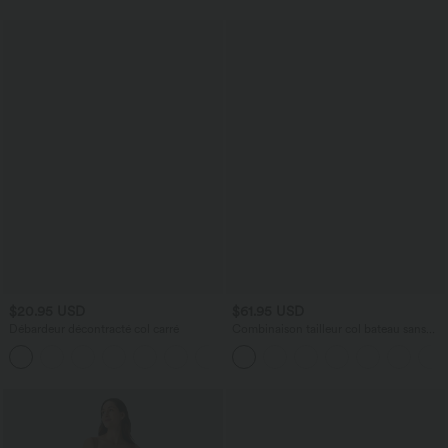
$20.95 USD
$61.95 USD
Débardeur décontracté col carré
Combinaison tailleur col bateau sans
manches à rayures et nœuds sur les
côtés effet frais InstantCool avec
poches, accès facile Easy Peasy