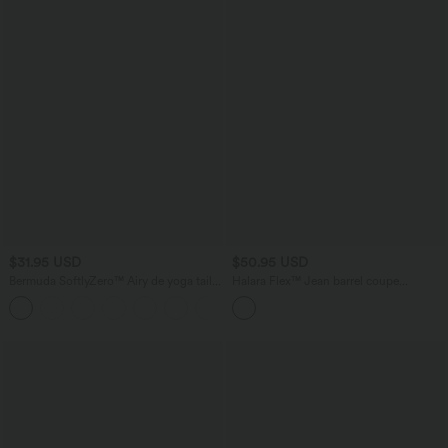
$31.95 USD
$50.95 USD
Bermuda SoftlyZero™ Airy de yoga taille
Halara Flex™ Jean barrel coupe
haute avec poches multiples et effet
tonneau taille mi-haute avec poches
+16
frais InstantCool