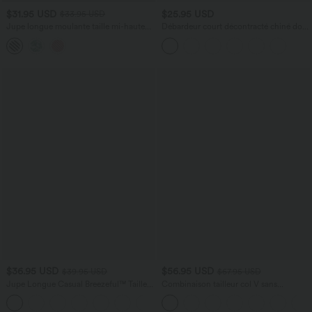
$31.95 USD
$25.95 USD
$33.95 USD
Jupe longue moulante taille mi-haute
Débardeur court décontracté chiné dos
avec nœud devant et fronces imprimé
nu ajusté torsadé avec boucle réglable
floral/à rayures
$36.95 USD
$56.95 USD
$39.95 USD
$67.95 USD
Jupe Longue Casual Breezeful™ Taille
Combinaison tailleur col V sans
Haute à Volants 2en1 Fluide Sèchement
manches à rayures et fronces avec
+8
Rapide Quotidien Maxi
poches - Easy Peasy