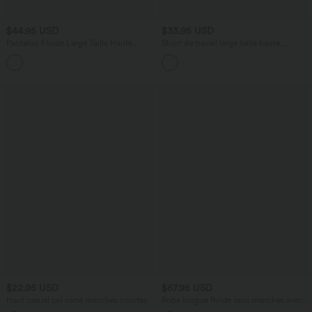
$44.95 USD
$33.95 USD
Pantalon Fluide Large Taille Haute
Short de travail large taille haute
Poches Latérales Palazzo Solide Casual
DayStretch avec poches
+5
Linen-Feel
$22.95 USD
$67.95 USD
Haut casual col carré manches courtes
Robe longue fluide sans manches avec
brassière intégrée (Bonnets E-G) et