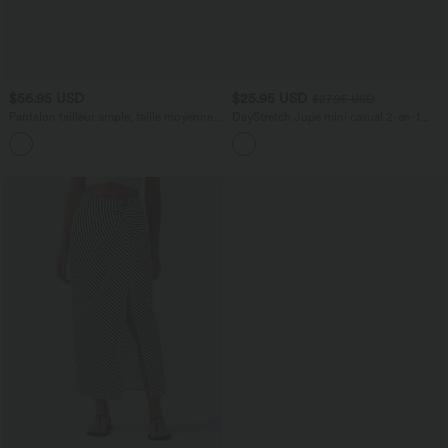
$56.95 USD
$25.95 USD
$27.95 USD
Pantalon tailleur ample, taille moyenne,
DayStretch Jupe mini casual 2-en-1
coupe barrel, à poches
bodycon plissée croisée taille haute
+3