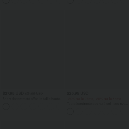
+2
Extensible Délavé
12,5 cm avec poches, longueur allongée
$27.95 USD
$25.95 USD
$31.95 USD
Short décontracté effet lin taille haute
-20% sur le 2ème, -25% sur le 3ème
avec cordon de serrage et poches
Top décontracté dos nu à col licou avec
latérales
lien dans le dos