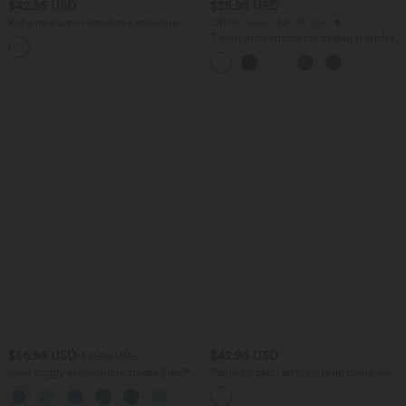
$42.95 USD
$25.95 USD
Robe midi sans manches à encolure
Offres bonus $20.13 USD
arrondie avec coussinets amovibles et
T-shirt décontracté col bateau manches
ourlet à volants
courtes coton
$56.95 USD
$42.95 USD
$61.95 USD
Jean baggy asymétrique Halara Flex™
Pantalon capri effet lin taille haute avec
taille haute effet délavé avec poches
poches zippées