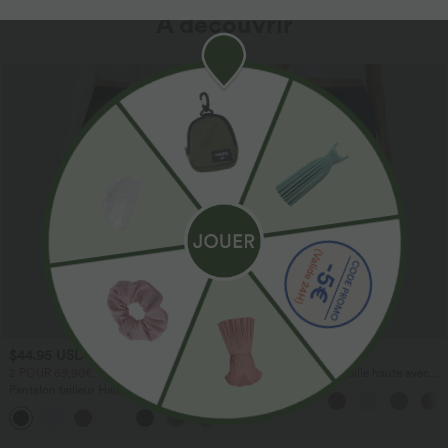
À découvrir
$44.95 USD
$41.95 USD
2 POUR 69,90€, 3 POUR 99,90€
Pantalon large fluide taille haute avec
cordon de serrage, poches latérales et
Pantalon tailleur Halara Flex™
aspect lin
DayStretch coupe droite taille haute
+23
avec poches