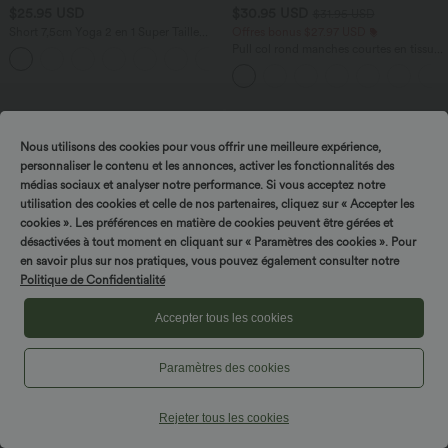
$25.95 USD
$30.95 USD
$31.95 USD
Short 7,5cm Yoga 2 en 1 Super Taille
Offres bonus $27.97 USD
Haute Poches Arrière Poches Cachées
Pull col rond manches courtes en tissu
+25
Latérales
gaufré
Nous utilisons des cookies pour vous offrir une meilleure expérience,
personnaliser le contenu et les annonces, activer les fonctionnalités des
Tournez & gagnez !
médias sociaux et analyser notre performance. Si vous acceptez notre
utilisation des cookies et celle de nos partenaires, cliquez sur « Accepter les
cookies ». Les préférences en matière de cookies peuvent être gérées et
désactivées à tout moment en cliquant sur « Paramètres des cookies ». Pour
en savoir plus sur nos pratiques, vous pouvez également consulter notre
Politique de Confidentialité
Accepter tous les cookies
Paramètres des cookies
$42.95 USD
$42.95 USD
DayStretch Short tailleur bermuda plissé
Robe Casual Débardeur Longue Fluide
Rejeter tous les cookies
taille haute 25,5 cm avec poches
Fendue Dos Nu à Col en U