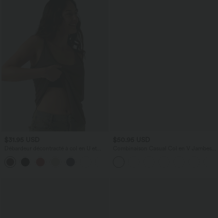
$31.95 USD
$50.95 USD
Débardeur décontracté à col en U et
Combinaison Casual Col en V Jambes
brassière intégrée
Large Plissée Manches Courtes Poche
Latérale Gaufrée Fluide