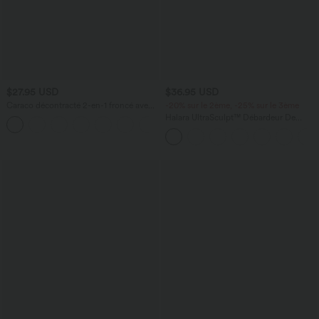
$27.95 USD
$36.95 USD
Caraco décontracté 2-en-1 froncé avec
-20% sur le 2ème, -25% sur le 3ème
brassière intégrée bretelles réglables
Halara UltraSculpt™ Débardeur De
Course à Col en U Dos Nu Ourlet
Incurvé Croisé