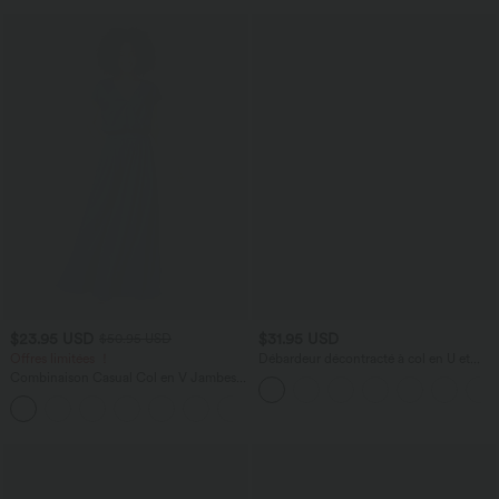
$23.95 USD
$31.95 USD
$50.95 USD
Offres limitées ！
Débardeur décontracté à col en U et
brassière intégrée
Combinaison Casual Col en V Jambes
Large Plissée Manches Courtes Poche
+5
Latérale Gaufrée Fluide