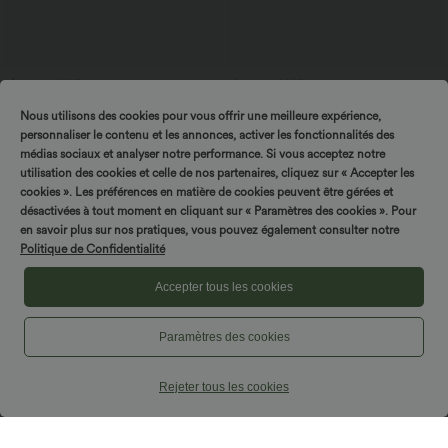
$25.95 USD
$56.95 USD
$61.95 USD
Offres bonus $20.13 USD
Jean baggy asymétrique Halara Flex™
Nous utilisons des cookies pour vous offrir une meilleure expérience,
taille haute effet délavé avec poches
T-shirt décontracté col bateau manches
courtes coton
personnaliser le contenu et les annonces, activer les fonctionnalités des
médias sociaux et analyser notre performance. Si vous acceptez notre
utilisation des cookies et celle de nos partenaires, cliquez sur « Accepter les
Promo
cookies ». Les préférences en matière de cookies peuvent être gérées et
désactivées à tout moment en cliquant sur « Paramètres des cookies ». Pour
en savoir plus sur nos pratiques, vous pouvez également consulter notre
Politique de Confidentialité
Accepter tous les cookies
Paramètres des cookies
Rejeter tous les cookies