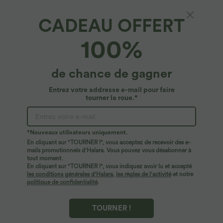
CADEAU OFFERT
100%
de chance de gagner
Entrez votre addresse e-mail pour faire
tourner la roue.*
Oops!
Nous ne semblons pas pouvoir trouver la page que
*Nouveaux utilisateurs uniquement.
vous recherchez.
En cliquant sur "TOURNER !", vous acceptez de recevoir des e-
mails promotionnels d'Halara. Vous pouvez vous désabonner à
tout moment.
Acheter plus
En cliquant sur "TOURNER !", vous indiquez avoir lu et accepté
les conditions générales d'Halara
,
les règles de l'activité
et notre
politique de confidentialité
.
TOURNER !