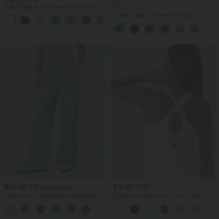
T-shirt casual col V manches courtes
Offres limitées ！
Combinaison froncée col V sans
+9
manches avec poches - Easy Peasy
$56.95 USD
$31.95 USD
$61.95 USD
Halara Flex™ Jean large asymétrique
Débardeur yoga dos nu col U avec
taille basse avec bouton, fermeture
bretelles croisées, ourlet arrondi et effet
+5
éclair et poches multiples, délavé et
frais InstantCool, protection solaire
extensible en maille
UPF50+