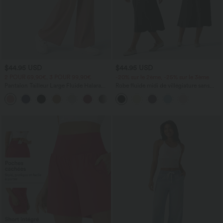
$44.95 USD
$44.95 USD
2 POUR 69,90€, 3 POUR 99,90€
-20% sur le 2ème, -25% sur le 3ème
Pantalon Tailleur Large Fluide Halara
Robe fluide midi de villégiature sans
Flex™ Gaufré Taille Haute Poches
manches, encolure carrée, dos nu croisé,
+21
Latérales
fronces et soutien-gorge intégré