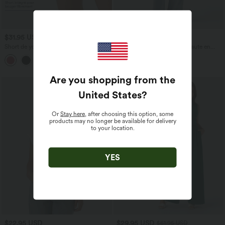
$31.95 USD
$53.95 USD
$56.95 USD
Short de yoga SoftlyZero™ Airy 2-en-1
Jean décontracté taille mi-haute en
taille très haute avec poches et effet frais
lyocell drapé avec cordon de serrage et
+23
InstantCool 17,5 cm
poches
Are you shopping from the
United States
?
Or
Stay here
, after choosing this option, some
products may no longer be available for delivery
to your location.
YES
$22.95 USD
$29.95 USD
$61.95 USD