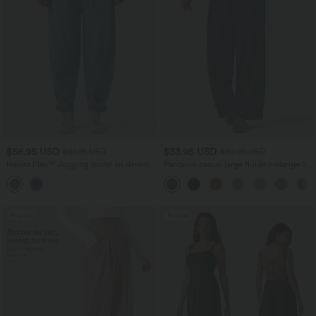
$56.95 USD
$33.95 USD
$61.95 USD
$39.95 USD
Halara Flex™ Jogging barrel en denim
Pantalon casual large fluide mélange lin
taille mi-haute avec poches
taille haute avec cordon de serrage et
poches
Promo
Promo