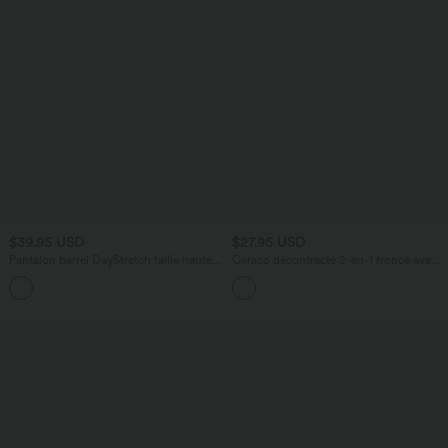
$39.95 USD
$27.95 USD
Pantalon barrel DayStretch taille haute
Caraco décontracté 2-en-1 froncé avec
avec poches
brassière intégrée bretelles réglables
+5