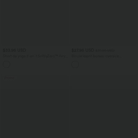
$33.95 USD
$27.95 USD
$31.95 USD
Short de yoga 2-en-1 SoftlyZero™ Airy
Blouse esprit bureau oversize
taille très haute effet frais InstantCool
défroissage facile, col V et manches
+10
22,8 cm avec poches
courtes
Promo