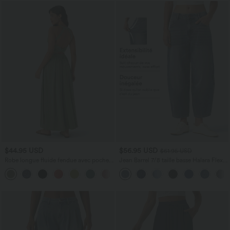
$44.95 USD
$56.95 USD
$61.95 USD
Robe longue fluide fendue avec poches
Jean Barrel 7/8 taille basse Halara Flex™
latérales, dos nu et effet torsadé
avec poches zippées
+8