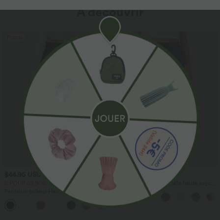
À découvrir
Promo
$44.95 USD
$41.95 USD
2 POUR 69,90€, 3 POUR 99,90€
Pantalon large fluide taille haute avec
cordon de serrage, poches latérales et
Pantalon tailleur Halara Flex™
aspect lin
DayStretch coupe droite taille haute
+23
avec poches