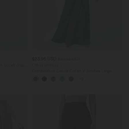
$23.95 USD
$50.95 USD
n lyocell drapé
Offres limitées ！
Combinaison Casual Col en V Jambes Large
Plissée Manches Courtes Poche Latérale Gaufrée
+9
Fluide