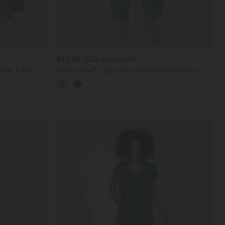
$56.95 USD
$61.95 USD
a Flex™ avec
Halara Flex™ Jogging barrel en denim taille mi-
haute avec poches