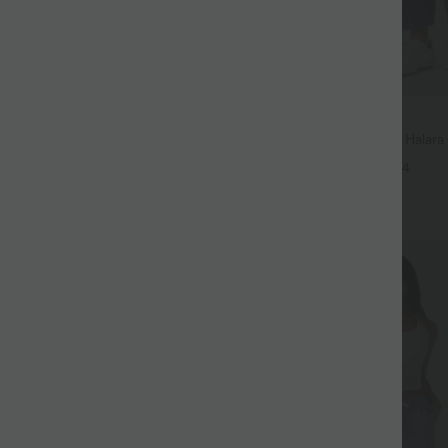
$56.95 USD
$61.95 USD
uide fendue avec poches latérales,
Jean Barrel 7/8 taille basse Halar
 torsadé
poches zippées
+12
+4