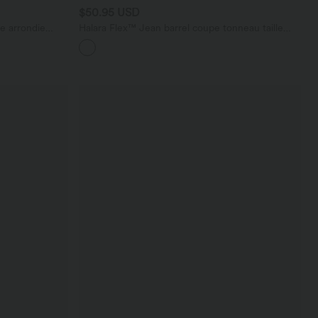
$50.95 USD
e arrondie
Halara Flex™ Jean barrel coupe tonneau taille
t à volants
mi-haute avec poches