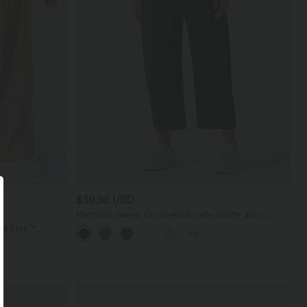
$39.95 USD
Pantalon barrel DayStretch taille haute avec
poches
ara Flex™
+9
les