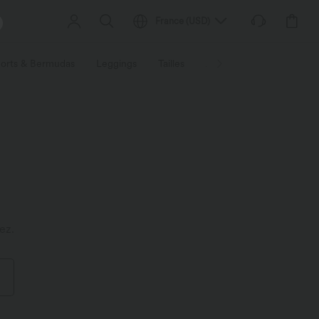
France
(
USD
)
orts & Bermudas
Leggings
Tailles
Activités / Utilités
Ti
ez.