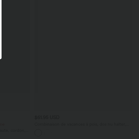
$61.95 USD
ème
Combinaison de vacances à pois, dos nu halter,
coussinets amovibles, poches et accès facile Easy
haute, cordon,
Peasy
vec poches—