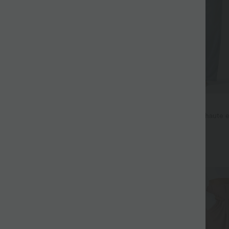
$53.95 USD
$44.95 USD
$56.95 USD
 haute coupe droite DayStretch
Jean décontracté taille mi-haute e
avec cordon de serrage et poches
+27
Promo