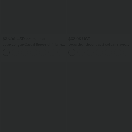
$36.95 USD
$33.95 USD
$39.95 USD
Jupe Longue Casual Breezeful™ Taille
Débardeur décontracté col carré avec
Haute à Volants 2en1 Fluide Sèchement
soutien-gorge intégré bonnets B-E
+8
Rapide Quotidien Maxi