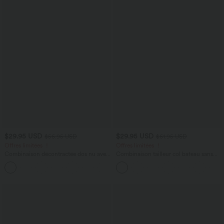
$29.95 USD
$29.95 USD
$56.95 USD
$61.95 USD
Offres limitées ！
Offres limitées ！
Combinaison décontractée dos nu avec
Combinaison tailleur col bateau sans
poches latérales
manches à rayures et nœuds sur les
+10
côtés effet frais InstantCool avec
poches, accès facile Easy Peasy