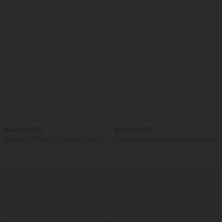
$44.95 USD
$42.95 USD
Breezeful™ Robe Mi-Longue Col en V
Pantalon tailleur légèrement évasé taille
Manches Courtes Poche Latérale Nouée
haute avec poches arrière Halara Flex™
+8
au Dos Séchage Rapide
Promo