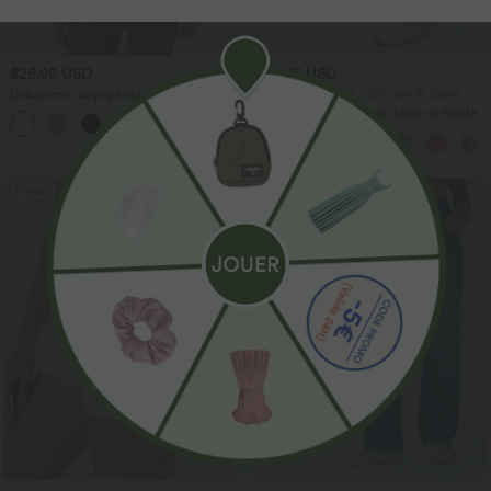
$25.95 USD
$44.95 USD
Débardeur de yoga col rond froncé,
-20% sur le 2ème, -25% sur le 3ème
tissu rafraîchissant - Protection UPF50+
Pantalon de golf fuselé, taille mi-haute,
+16
cordon, ourlet courbé, séchage rapide,
avec poches—UPF40+
Promo