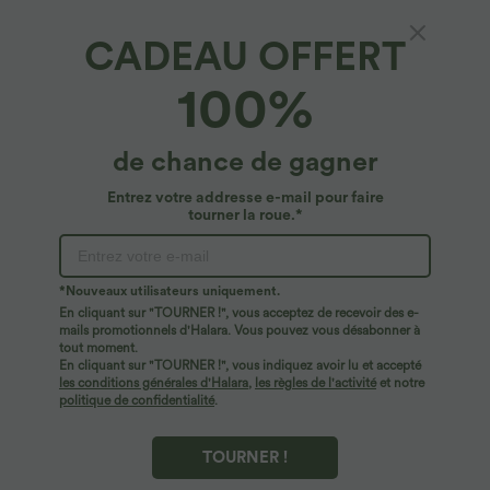
CADEAU OFFERT
100%
$36.95 USD
$33.95 USD
de chance de gagner
-20% sur le 2ème, -25% sur le 3ème
Top casual relaxed col rond à manches
chauve-souris
Halara UltraSculpt™ Débardeur De
Course à Col en U Dos Nu Ourlet
Entrez votre addresse e-mail pour faire
+11
Incurvé Croisé
tourner la roue.*
Promo
*Nouveaux utilisateurs uniquement.
En cliquant sur "TOURNER !", vous acceptez de recevoir des e-
mails promotionnels d'Halara. Vous pouvez vous désabonner à
tout moment.
En cliquant sur "TOURNER !", vous indiquez avoir lu et accepté
les conditions générales d'Halara
,
les règles de l'activité
et notre
politique de confidentialité
.
TOURNER !