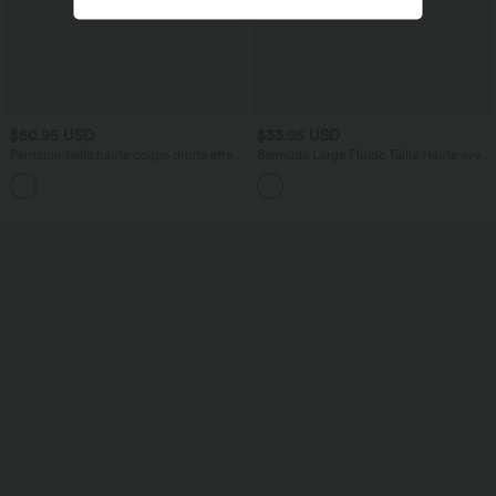
$50.95 USD
$33.95 USD
Pantalon taille haute coupe droite effet
Bermuda Large Fluide Taille Haute avec
lin avec poches
Plis et Poches Latérales en Lin
+5
Synthétique