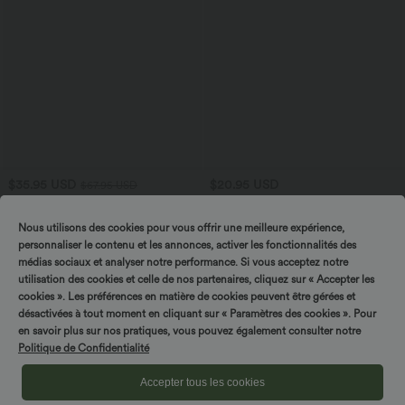
$35.95 USD
$20.95 USD
$67.95 USD
Offres limitées ！
Top décontracté à manches courtes, une
épaule dénudée et fronces
Combinaison tailleur col V sans
Nous utilisons des cookies pour vous offrir une meilleure expérience,
manches à rayures et fronces avec
+3
poches - Easy Peasy
personnaliser le contenu et les annonces, activer les fonctionnalités des
médias sociaux et analyser notre performance. Si vous acceptez notre
utilisation des cookies et celle de nos partenaires, cliquez sur « Accepter les
Promo
cookies ». Les préférences en matière de cookies peuvent être gérées et
désactivées à tout moment en cliquant sur « Paramètres des cookies ». Pour
Tournez & gagnez !
en savoir plus sur nos pratiques, vous pouvez également consulter notre
Politique de Confidentialité
Accepter tous les cookies