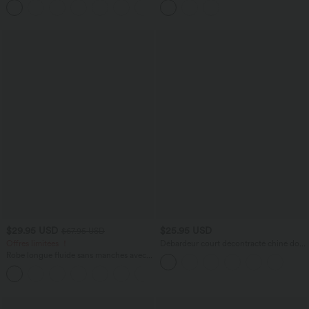
+11
floral/à rayures
$29.95 USD
$25.95 USD
$67.95 USD
Offres limitées ！
Débardeur court décontracté chiné dos
nu ajusté torsadé avec boucle réglable
Robe longue fluide sans manches avec
brassière intégrée (Bonnets E-G) et
poches