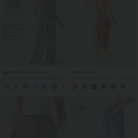
$50.95 USD
$44.95 USD
$56.95 USD
Combinaison décontractée large chinée
Robe moulante SoftlyZero™ Airy fendue
froncée bretelles ajustables avec poches
à effet frais InstantCool, brassière
+10
- Easy Peasy
intégrée, dos nu croisé à lacets,
légèrement plissée pour invitée de
mariage et demoiselle d'honneur