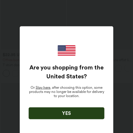
$22.95 USD
$33.95 USD
$36.95 USD
Offres bonus $20.13 USD
Short resort 12,5 cm taille haute effet lin
avec ourlet roulotté et poches
T-shirt décontracté col V manches
Are you shopping from the
courtes coupe courte
United States
?
Or
Stay here
, after choosing this option, some
products may no longer be available for delivery
to your location.
YES