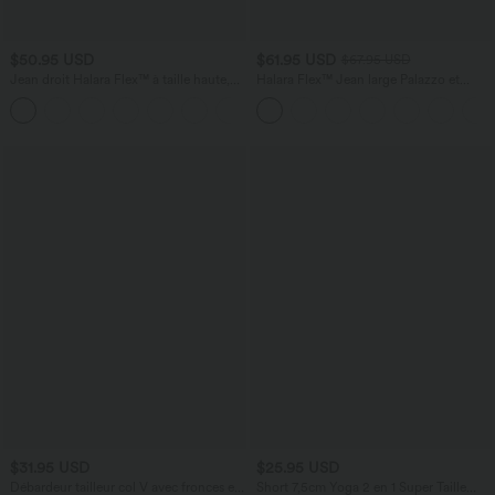
$50.95 USD
$61.95 USD
$67.95 USD
Jean droit Halara Flex™ à taille haute,
Halara Flex™ Jean large Palazzo et
poches multiples, effet délavé et tissu
Taille Haute avec Poches Avant en Tricot
+3
extensible
Extensible Lavé
$31.95 USD
$25.95 USD
Débardeur tailleur col V avec fronces et
Short 7,5cm Yoga 2 en 1 Super Taille