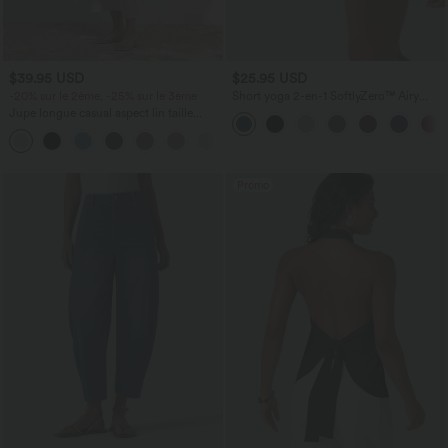
$39.95 USD
$25.95 USD
-20% sur le 2ème, -25% sur le 3ème
Short yoga 2-en-1 SoftlyZero™ Airy
effet frais InstantCool taille très haute
Jupe longue casual aspect lin taille
12,5 cm avec poches, longueur allongée
haute avec cordon de serrage
Promo