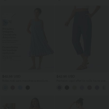
$42.95 USD
$42.95 USD
Robe midi sans manches à encolure
Pantalon capri effet lin taille haute avec
arrondie avec coussinets amovibles et
poches zippées
ourlet à volants