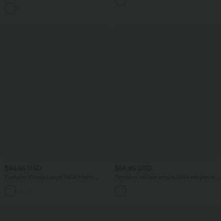
frais InstantCool
avec cordon de serrage et poches
latérales
$44.95 USD
$56.95 USD
Pantalon Fluide Large Taille Haute
Pantalon tailleur ample, taille moyenne,
Poches Latérales Palazzo Solide Casual
coupe barrel, à poches
+5
Linen-Feel