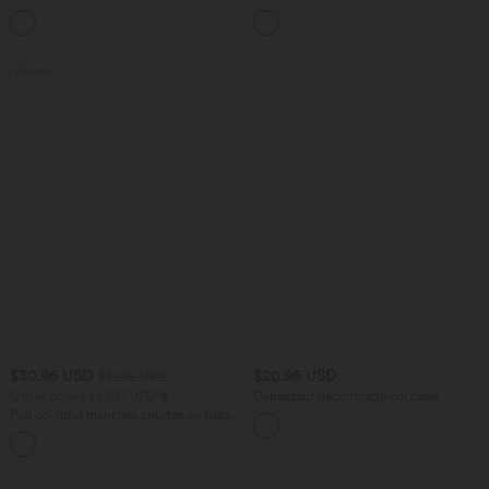
brassière intégrée
Haute Poches Arrière Poches Cachées
Latérales
Promo
$30.95 USD
$20.95 USD
$31.95 USD
Offres bonus $27.97 USD
Débardeur décontracté col carré
Pull col rond manches courtes en tissu
gaufré
+1