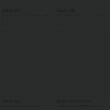
$56.95 USD
$22.95 USD
Pantalon large fluide taille haute en lin
Haut casual col carré manches courtes
mélangé avec poches et liens latéraux
$33.95 USD
$31.95 USD
$33.95 USD
Short de travail large taille haute
Jupe longue moulante taille mi-haute
DayStretch avec poches
avec nœud devant et fronces imprimé