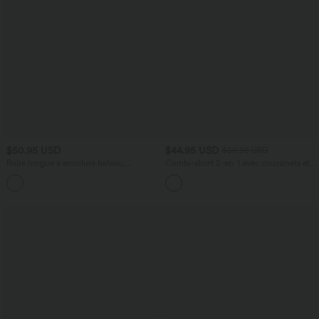
$50.95 USD
$44.95 USD
$50.95 USD
Robe longue à encolure bateau,
Combi-short 2-en-1 avec coussinets et
bretelles asymétriques, côtés froncés et
poches - Édition Easy Peasy
+4
poches