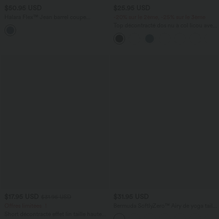
$50.95 USD
$25.95 USD
Halara Flex™ Jean barrel coupe
-20% sur le 2ème, -25% sur le 3ème
tonneau taille mi-haute avec poches
Top décontracté dos nu à col licou avec
lien dans le dos
$17.95 USD
$31.95 USD
$31.95 USD
Offres limitées ！
Bermuda SoftlyZero™ Airy de yoga taille
haute avec poches multiples et effet
Short décontracté effet lin taille haute