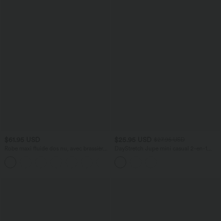
$61.95 USD
$25.95 USD
$27.95 USD
Robe maxi fluide dos nu, avec brassière
DayStretch Jupe mini casual 2-en-1
intégrée et poches
bodycon plissée croisée taille haute