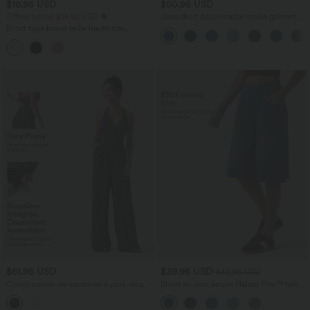
$16.95 USD
$50.95 USD
Offres bonus $14.52 USD
Jean droit décontracté croisé gainant
taille haute avec poches Halara Flex™
Short type boxer taille haute très
extensible et doux pour la détente
$61.95 USD
$39.95 USD
$42.95 USD
Combinaison de vacances à pois, dos
Short en jean ample Halara Flex™ taille
nu halter, coussinets amovibles, poches
haute croisé gainant décontracté avec
et accès facile Easy Peasy
poches