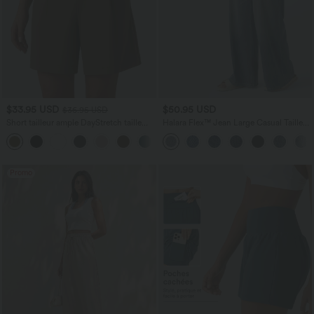
$33.95 USD
$50.95 USD
$36.95 USD
Short tailleur ample DayStretch taille
Halara Flex™ Jean Large Casual Taille
haute 17,5 cm avec poches
Haute Poches Multiples Tricot
+4
Extensible Délavé
Promo